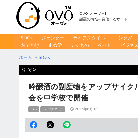
OVO [オーヴォ]
話題の情報を発信するサイト
コンテンツへ移動
検
SDGs
ジェンダー
ライフスタイル
エンタメ
索
おでかけ
まめ学
デジもの
ペット
ビジネ
ホーム
>
SDGs
SDGs
吟醸酒の副産物をアップサイク
会を中学校で開催
2025年8月1日
SDGs
ライフスタイル