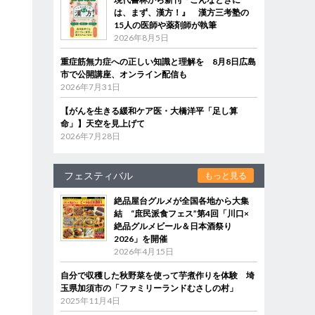
は、まず、漢方！』 漢方三考塾の
15人の医師や薬剤師が執筆
2026年8月5日
重症筋無力症への正しい知識と理解を 8月8日広島
市で公開講座、オンライン配信も
2026年7月31日
【がんを生きる緩和ケア医・大橋洋平「足し算
命」】天空を見上げて
2026年7月28日
フェスティバル
もっと見る
絶品屋台グルメが全国各地から大集
結 “庶民派食フェス”第4回「川口×
絶品グルメビール＆日本酒祭り
2026」を開催
2026年4月15日
自分で収穫した秋野菜を使って芋煮作りを体験 埼
玉県加須市の「ファミリーランドむさしの村」
2025年11月4日