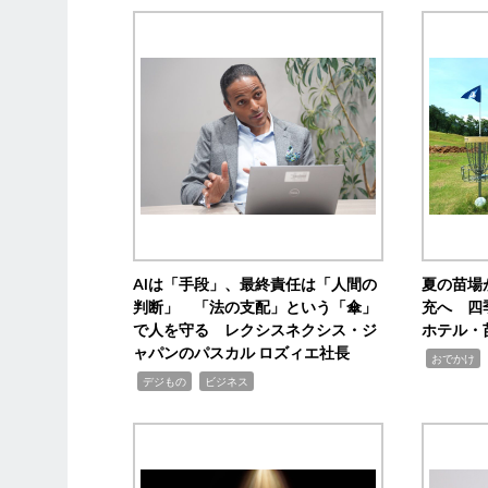
AIは「手段」、最終責任は「人間の
夏の苗場
判断」 「法の支配」という「傘」
充へ 四
で人を守る レクシスネクシス・ジ
ホテル・
ャパンのパスカル ロズィエ社長
,
,
おでかけ
,
,
デジもの
ビジネス