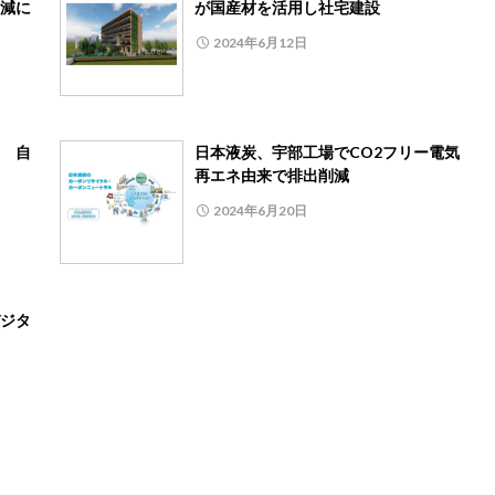
減に
が国産材を活用し社宅建設
2024年6月12日
 自
日本液炭、宇部工場でCO2フリー電気
再エネ由来で排出削減
2024年6月20日
ジタ