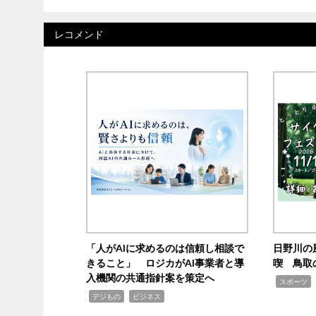
レコメンド
「人がAIに求めるのは信頼し相談で
日野川の
きること」 ロジカがAI事業者と導
喫 鳥取
入機関の共通指針案を策定へ
,
スポーツ
,
,
デジもの
ビジネス