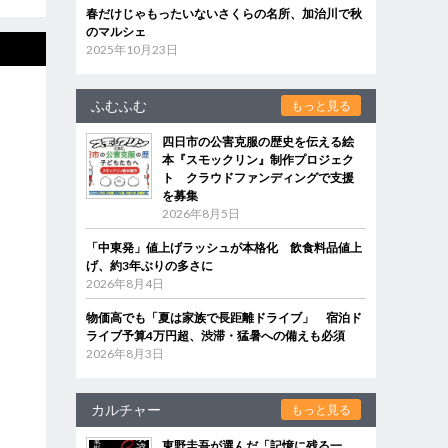
春だけじゃもったいないさくらの名所、加治川で秋
のマルシェ
2025年10月23日
ふむふむ
もっと見る
四日市の公害克服の歴史を伝える絵
本『スモックリン』制作プロジェク
ト クラウドファンディングで支援
を募集
2026年8月5日
「中東発」値上げラッシュが本格化 飲食料品値上
げ、約3年ぶりの多さに
2026年8月4日
物価高でも「夏は家族で長距離ドライブ」 宿泊ド
ライブ予算4万円超、渋滞・猛暑への備えも必須
2026年8月3日
カルチャー
もっと見る
東野圭吾が選んだ「記憶に残る一