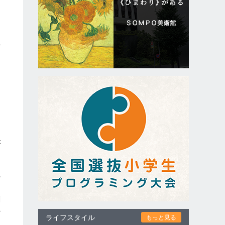
ざ
っ
イ
米
の
剤
か
ライフスタイル
もっと見る