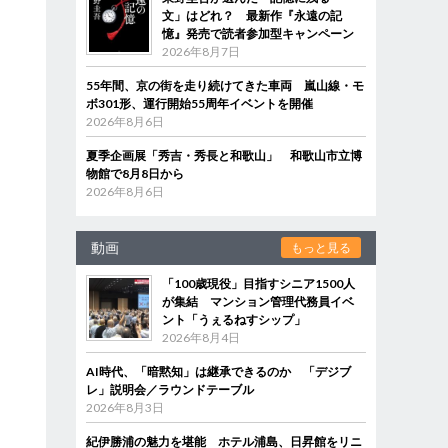
文」はどれ？ 最新作『永遠の記
憶』発売で読者参加型キャンペーン
2026年8月7日
55年間、京の街を走り続けてきた車両 嵐山線・モ
ボ301形、運行開始55周年イベントを開催
2026年8月6日
夏季企画展「秀吉・秀長と和歌山」 和歌山市立博
物館で8月8日から
2026年8月6日
動画
もっと見る
「100歳現役」目指すシニア1500人
が集結 マンション管理代務員イベ
ント「うぇるねすシップ」
2026年8月4日
AI時代、「暗黙知」は継承できるのか 「デジブ
レ」説明会／ラウンドテーブル
2026年8月3日
紀伊勝浦の魅力を堪能 ホテル浦島、日昇館をリニ