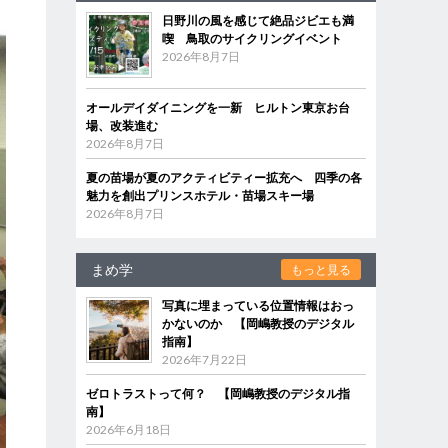
日野川の風を感じて絶品ジビエも満
喫 鳥取のサイクリングイベント
2026年8月7日
オールデイダイニングを一新 ヒルトン東京お台
場、改装進む
2026年8月7日
夏の苗場が夏のアクティビティー拡充へ 四季の各
魅力を創出プリンスホテル・苗場スキー場
2026年8月7日
まめ学
もっと見る
写真に埋まっている位置情報はおっ
かないのか 【岡嶋教授のデジタル
指南】
2026年7月22日
ゼロトラストって何？ 【岡嶋教授のデジタル指
南】
2026年6月18日