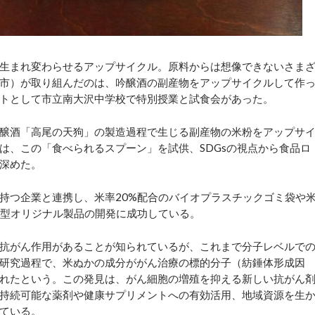
生まれ変わらせるアップサイクル。原料からは想像できないさま
市）が取り組んだのは、吟醸酒の副産物をアップサイクルして作
トとして市立南大沢中学校で特別授業と試食会があった。
醸酒「高尾の天狗」の製造過程で生じる副産物の米粉をアップサ
は、この「食べられるスプーン」を試供、SDGsの視点から食品ロ
深めた。
つ企業と連携し、米率20%配合のバイオプラスチックゴミ袋や
着型オリジナル製品の開発に成功している。
抗がん作用があることが知られているが、これまで分子レベルで
研究過程で、米ぬかの成分ががん治療の標的分子（紡錘体形成因
れたという。この発見は、がん細胞の増殖を抑える新しい抗がん
持続可能な薬剤や健康サプリメントへの有効活用、地域資源を生
ている。