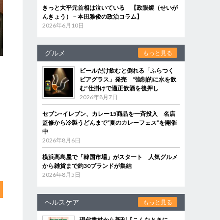
きっと大平元首相は泣いている 【政眼鏡（せいが
んきょう）－本田雅俊の政治コラム】
2026年6月10日
グルメ
もっと見る
ビールだけ飲むと倒れる「ふらつく
ビアグラス」発売 “強制的に水を飲
む”仕掛けで適正飲酒を後押し
2026年8月7日
セブン‐イレブン、カレー15商品を一斉投入 名店
監修から冷製うどんまで“夏のカレーフェス”を開催
中
2026年8月6日
横浜高島屋で「韓国市場」がスタート 人気グルメ
から雑貨まで約30ブランドが集結
2026年8月5日
ヘルスケア
もっと見る
現代書林から新刊『こんなときに