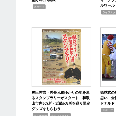
ルワール
,
スポーツ
,
ライフスタ
豊臣秀吉・秀長兄弟ゆかりの地を巡
始球式の
るスタンプラリーがスタート 和歌
思い 全
山市内5カ所・近畿6カ所を巡り限定
ドナルド
グッズをもらおう
,
スポーツ
,
,
カルチャー
ライフスタイル