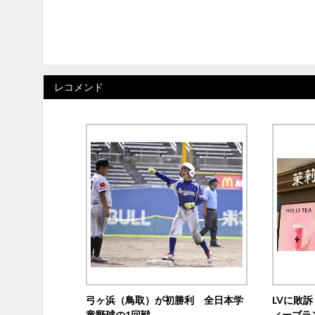
レコメンド
弓ヶ浜（鳥取）が初勝利 全日本学
LVに敗
童野球の1回戦
ィーブラ