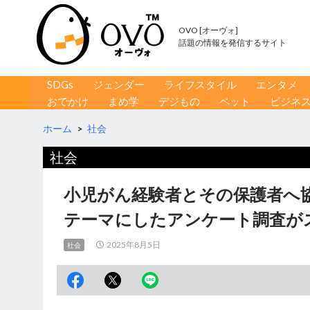
OVO [オーヴォ]
話題の情報を発信するサイト
コンテンツへ移動
検
SDGs
ジェンダー
ライフスタイル
エンタメ
索
おでかけ
まめ学
デジもの
ペット
ビジネ
ホーム
>
社会
社会
小児がん経験者とその保護者へ
テーマにしたアンケート調査が
2025年8月5日
社会