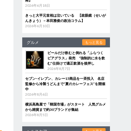
南】
2026年6月18日
きっと大平元首相は泣いている 【政眼鏡（せいが
んきょう）－本田雅俊の政治コラム】
2026年6月10日
グルメ
もっと見る
ビールだけ飲むと倒れる「ふらつく
ビアグラス」発売 “強制的に水を飲
む”仕掛けで適正飲酒を後押し
2026年8月7日
セブン‐イレブン、カレー15商品を一斉投入 名店
監修から冷製うどんまで“夏のカレーフェス”を開催
中
2026年8月6日
横浜高島屋で「韓国市場」がスタート 人気グルメ
から雑貨まで約30ブランドが集結
2026年8月5日