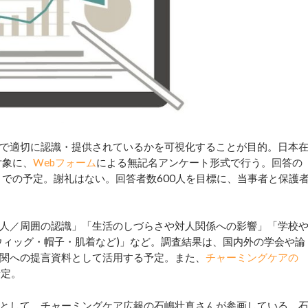
で適切に認識・提供されているかを可視化することが目的。日本
対象に、
Webフォーム
による無記名アンケート形式で行う。回答の
)までの予定。謝礼はない。回答者数600人を目標に、当事者と保護
人／周囲の認識」「生活のしづらさや対人関係への影響」「学校
ウィッグ・帽子・肌着など)」など。調査結果は、国内外の学会や論
関への提言資料として活用する予定。また、
チャーミングケアの
予定。
として、チャーミングケア広報の石嶋壮真さんが参画している。