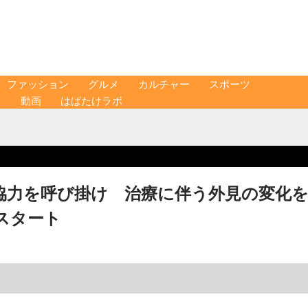
ファッション
グルメ
カルチャー
スポーツ
ス
動画
はばたけラボ
協力を呼び掛け 治療に伴う外見の変化
スタート