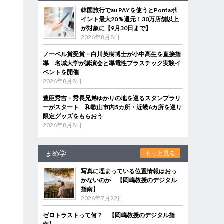
韓国旅行でau PAYを使うとPontaポ
イント最大20％還元！30万店舗以上
が対象に【9月30日まで】
療
2026年8月8日
ノーベル賞受賞・白川英樹博士が小中高生を直接指
導 名城大学が講演会と導電性プラスチック実験イ
ベントを開催
2026年8月8日
豊臣秀吉・秀長兄弟ゆかりの地を巡るスタンプラリ
ーがスタート 和歌山市内5カ所・近畿6カ所を巡り
限定グッズをもらおう
2026年8月8日
まめ学
もっと見る
写真に埋まっている位置情報はおっ
かないのか 【岡嶋教授のデジタル
指南】
2026年7月22日
ゼロトラストって何？ 【岡嶋教授のデジタル指