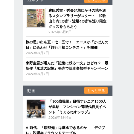
豊臣秀吉・秀長兄弟ゆかりの地を巡
るスタンプラリーがスタート 和歌
山市内5カ所・近畿6カ所を巡り限定
グッズをもらおう
2026年8月8日
旅の思い出を五・七・五で！ エースが「かばんの
日」に合わせ「旅行川柳コンテスト」を開催
2026年8月7日
東野圭吾が選んだ「記憶に残る一文」はどれ？ 最
新作『永遠の記憶』発売で読者参加型キャンペーン
2026年8月7日
動画
もっと見る
「100歳現役」目指すシニア1500人
が集結 マンション管理代務員イベ
ント「うぇるねすシップ」
2026年8月4日
AI時代、「暗黙知」は継承できるのか 「デジブ
レ」説明会／ラウンドテーブル