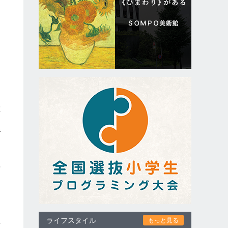
在
者
や
ライフスタイル
もっと見る
石