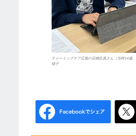
チャーミングケア広報の石嶋壮真さん（当時14歳
様子