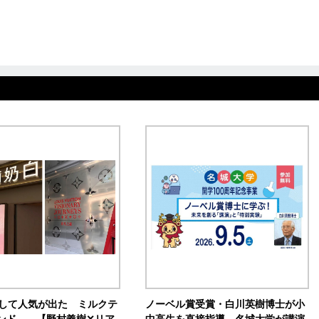
訴して人気が出た ミルクテ
ノーベル賞受賞・白川英樹博士が小
ンド 【野村義樹✕リア
中高生を直接指導 名城大学が講演