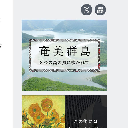
て
整
変