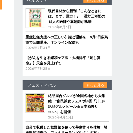
ヘルスケア
もっと見る
現代書林から新刊『こんなときに
は、まず、漢方！』 漢方三考塾の
15人の医師や薬剤師が執筆
2026年8月5日
重症筋無力症への正しい知識と理解を 8月8日広島
市で公開講座、オンライン配信も
2026年7月31日
【がんを生きる緩和ケア医・大橋洋平「足し算
命」】天空を見上げて
2026年7月28日
フェスティバル
もっと見る
絶品屋台グルメが全国各地から大集
結 “庶民派食フェス”第4回「川口×
絶品グルメビール＆日本酒祭り
2026」を開催
2026年4月15日
自分で収穫した秋野菜を使って芋煮作りを体験 埼
玉県加須市の「ファミリーランドむさしの村」