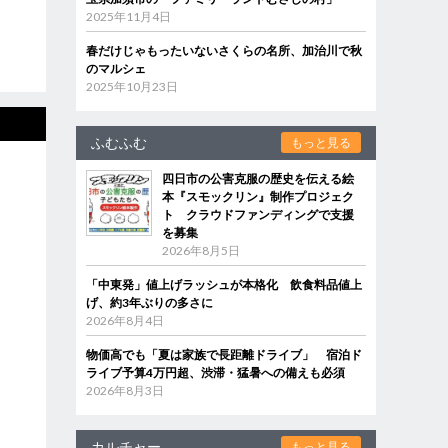
2025年11月4日
春だけじゃもったいないさくらの名所、加治川で秋
のマルシェ
2025年10月23日
ふむふむ
もっと見る
四日市の公害克服の歴史を伝える絵
本『スモックリン』制作プロジェク
ト クラウドファンディングで支援
を募集
2026年8月5日
「中東発」値上げラッシュが本格化 飲食料品値上
げ、約3年ぶりの多さに
2026年8月4日
物価高でも「夏は家族で長距離ドライブ」 宿泊ド
ライブ予算4万円超、渋滞・猛暑への備えも必須
2026年8月3日
カルチャー
もっと見る