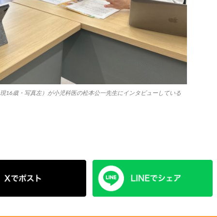
、現16歳・写真左）が小児科医の松本公一先生にインタビューしている