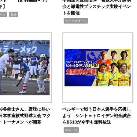
ド】
会と導電性プラスチック実験イベン
トを開催
,
イル
社会
,
ライフスタイル
杉谷拳士さん、野球に熱い
ベルギーで戦う日本人選手を応援し
日本学童軟式野球大会 マク
よう シント＝トロイデン戦全試合
・トーナメントが開幕
をBS10が今季も無料放送
,
スポーツ