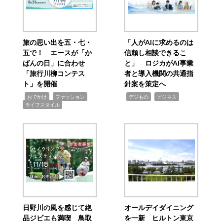
旅の思い出を五・七・
「人がAIに求めるのは
五で！ エースが「か
信頼し相談できるこ
ばんの日」に合わせ
と」 ロジカがAI事業
「旅行川柳コンテス
者と導入機関の共通指
ト」を開催
針案を策定へ
,
,
,
,
,
おでかけ
ファッション
デジもの
ビジネス
ライフスタイル
日野川の風を感じて絶
オールデイダイニング
品ジビエも満喫 鳥取
を一新 ヒルトン東京