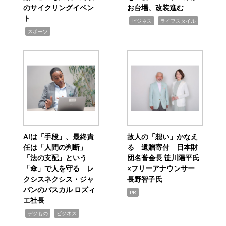
のサイクリングイベン
お台場、改装進む
ト
,
,
ビジネス
ライフスタイル
,
スポーツ
AIは「手段」、最終責
故人の「想い」かなえ
任は「人間の判断」
る 遺贈寄付 日本財
「法の支配」という
団名誉会長 笹川陽平氏
「傘」で人を守る レ
×フリーアナウンサー
クシスネクシス・ジャ
長野智子氏
パンのパスカル ロズィ
PR
エ社長
,
,
デジもの
ビジネス