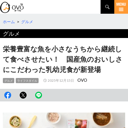
検
索
コ
ン
テ
ホーム
>
グルメ
ン
グルメ
ツ
へ
移
栄養豊富な魚を小さなうちから継続し
動
て食べさせたい！ 国産魚のおいしさ
にこだわった乳幼児食が新登場
OVO
2025年12月15日
グルメ
ライフスタイル