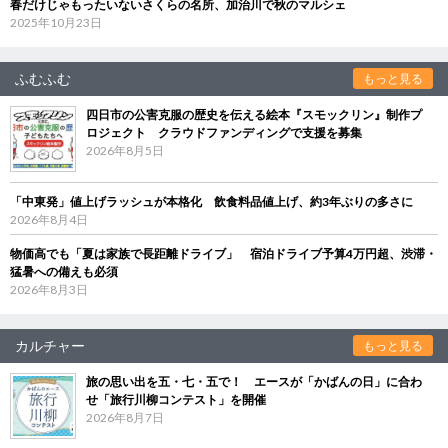
春だけじゃもったいないさくらの名所、加治川で秋のマルシェ
2025年10月23日
ふむふむ
もっと見る
四日市の公害克服の歴史を伝える絵本『スモックリン』制作プ
ロジェクト クラウドファンディングで支援を募集
2026年8月5日
「中東発」値上げラッシュが本格化 飲食料品値上げ、約3年ぶりの多さに
2026年8月4日
物価高でも「夏は家族で長距離ドライブ」 宿泊ドライブ予算4万円超、渋滞・
猛暑への備えも必須
2026年8月3日
カルチャー
もっと見る
旅の思い出を五・七・五で！ エースが「かばんの日」に合わ
せ「旅行川柳コンテスト」を開催
2026年8月7日