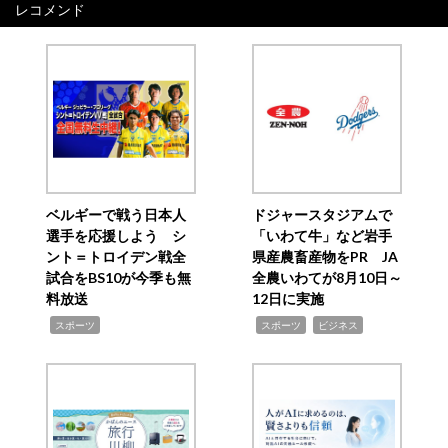
レコメンド
ベルギーで戦う日本人
ドジャースタジアムで
選手を応援しよう シ
「いわて牛」など岩手
ント＝トロイデン戦全
県産農畜産物をPR JA
試合をBS10が今季も無
全農いわてが8月10日～
料放送
12日に実施
,
,
,
スポーツ
スポーツ
ビジネス