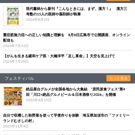
現代書林から新刊『こんなときには、まず、漢方！』 漢方三
考塾の15人の医師や薬剤師が執筆
2026年8月5日
重症筋無力症への正しい知識と理解を 8月8日広島市で公開講座、オンライン
配信も
2026年7月31日
【がんを生きる緩和ケア医・大橋洋平「足し算命」】天空を見上げて
2026年7月28日
フェスティバル
もっと見る
絶品屋台グルメが全国各地から大集結 “庶民派食フェス”第4
回「川口×絶品グルメビール＆日本酒祭り2026」を開催
2026年4月15日
自分で収穫した秋野菜を使って芋煮作りを体験 埼玉県加須市の「ファミリー
ランドむさしの村」
2025年11月4日