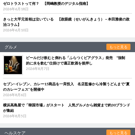
ゼロトラストって何？ 【岡嶋教授のデジタル指南】
2026年6月18日
きっと大平元首相は泣いている 【政眼鏡（せいがんきょう）－本田雅俊の政
治コラム】
2026年6月10日
グルメ
もっと見る
ビールだけ飲むと倒れる「ふらつくビアグラス」発売 “強制
的に水を飲む”仕掛けで適正飲酒を後押し
2026年8月7日
セブン‐イレブン、カレー15商品を一斉投入 名店監修から冷製うどんまで“夏
のカレーフェス”を開催中
2026年8月6日
横浜高島屋で「韓国市場」がスタート 人気グルメから雑貨まで約30ブランド
が集結
2026年8月5日
ヘルスケア
もっと見る