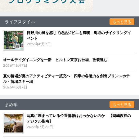
ライフスタイル
もっと見る
日野川の風を感じて絶品ジビエも満喫 鳥取のサイクリングイ
ベント
2026年8月7日
オールデイダイニングを一新 ヒルトン東京お台場、改装進む
2026年8月7日
夏の苗場が夏のアクティビティー拡充へ 四季の各魅力を創出プリンスホテ
ル・苗場スキー場
2026年8月7日
まめ学
もっと見る
写真に埋まっている位置情報はおっかないのか 【岡嶋教授の
デジタル指南】
2026年7月22日