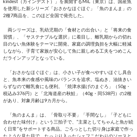
kindest（カインデスト）」を展開するMiL（東京）は、国産魚
を使用した新シリーズ「おさかなほぐほぐ」「魚のまんま」の
2種7商品を、このほど全国で発売した。
両シリーズは、乳幼児期の「食材との出合い」と「将来の食
習慣」、「サステナブルな選択」に着目し、離乳期からの切れ
目のない魚体験をテーマに開発。家庭の調理負担を大幅に軽減
しながら、子育て家族が安心して魚に親しめる工夫をつめこん
だラインアップとなっている。
「おさかなほぐほぐ」は、小さい子が食べやすいほぐし具合
と、魚本来の食感や風味のバランスを追求。塩ぬき、油抜きい
らずなので離乳食にも便利。「焼津水揚げのまぐろ」（50g・
税込み376円）と「北海道産の秋鮭」（40g・同538円）の2種
があり、対象月齢は9カ月から。
「魚のまんま」は、「骨取り不要」「手間なし」「子どもに
合わせた味付け」という三拍子で、“主菜としてちゃんと魚が続
く日常”をサポートする商品。ごろっとした切り身は家庭で作っ
たような見た目で、たっぷり入ったシェフこだわりのソースと