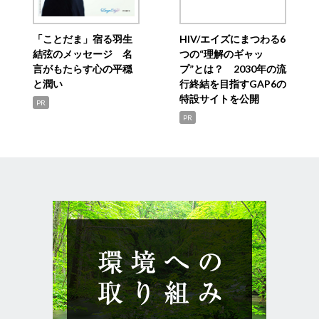
「ことだま」宿る羽生
HIV/エイズにまつわる6
結弦のメッセージ 名
つの“理解のギャッ
言がもたらす心の平穏
プ”とは？ 2030年の流
と潤い
行終結を目指すGAP6の
特設サイトを公開
PR
PR