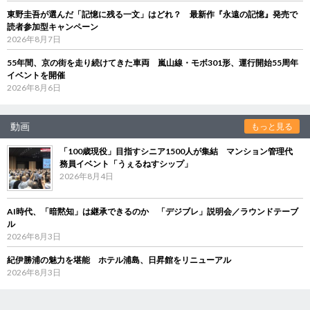
東野圭吾が選んだ「記憶に残る一文」はどれ？ 最新作『永遠の記憶』発売で
読者参加型キャンペーン
2026年8月7日
55年間、京の街を走り続けてきた車両 嵐山線・モボ301形、運行開始55周年
イベントを開催
2026年8月6日
動画
もっと見る
「100歳現役」目指すシニア1500人が集結 マンション管理代
務員イベント「うぇるねすシップ」
2026年8月4日
AI時代、「暗黙知」は継承できるのか 「デジブレ」説明会／ラウンドテーブ
ル
2026年8月3日
紀伊勝浦の魅力を堪能 ホテル浦島、日昇館をリニューアル
2026年8月3日