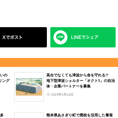
いの
高台でなくても津波から命を守れる!?
リング
地下型津波シェルター「オクト5」の自治
体・企業パートナーを募集
2025年5月22日
多
熊本県あさぎり町で廃校を活用した養蚕