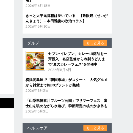
南】
2026年6月18日
きっと大平元首相は泣いている 【政眼鏡（せいが
んきょう）－本田雅俊の政治コラム】
2026年6月10日
グルメ
もっと見る
セブン‐イレブン、カレー15商品を一
斉投入 名店監修から冷製うどんま
で“夏のカレーフェス”を開催中
2026年8月6日
横浜高島屋で「韓国市場」がスタート 人気グルメ
から雑貨まで約30ブランドが集結
2026年8月5日
「山梨県笛吹川フルーツ公園」でサマーフェス 富
士山を眺めながら水遊び、季節限定の桃のかき氷も
2026年8月3日
ヘルスケア
もっと見る