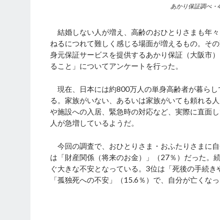
あかり保証調べ・4
結婚しない人が増え、高齢のおひとりさまも年々
ねるにつれて難しく感じる場面が増えるもの。その
身元保証サービスを提供するあかり保証（大阪市）は
ること」についてアンケートを行った。
現在、日本には約800万人の単身高齢者が暮らして
る。家族がいない、あるいは家族がいても頼れる人
や施設への入居、緊急時の対応など、実際に直面し
人が急増しているようだ。
今回の調査で、おひとりさま・おふたりさまに自
は「財産関係（将来のお金）」（27％）だった。続
ぐ大きな不安となっている。3位は「死後の手続きや遺
「孤独死への不安」（15.6％）で、自分が亡く