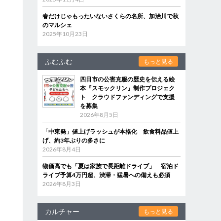
春だけじゃもったいないさくらの名所、加治川で秋
のマルシェ
2025年10月23日
ふむふむ
もっと見る
四日市の公害克服の歴史を伝える絵
本『スモックリン』制作プロジェク
ト クラウドファンディングで支援
を募集
2026年8月5日
「中東発」値上げラッシュが本格化 飲食料品値上
げ、約3年ぶりの多さに
2026年8月4日
物価高でも「夏は家族で長距離ドライブ」 宿泊ド
ライブ予算4万円超、渋滞・猛暑への備えも必須
2026年8月3日
カルチャー
もっと見る