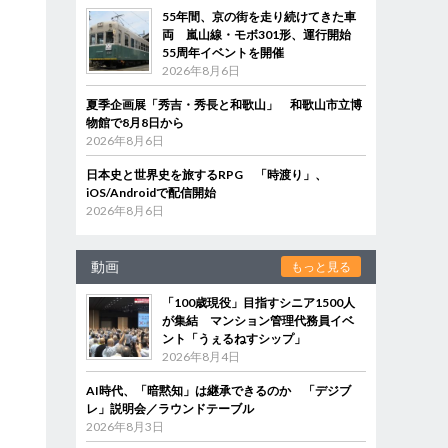
55年間、京の街を走り続けてきた車
両 嵐山線・モボ301形、運行開始
55周年イベントを開催
2026年8月6日
夏季企画展「秀吉・秀長と和歌山」 和歌山市立博
物館で8月8日から
2026年8月6日
日本史と世界史を旅するRPG 「時渡り」、
iOS/Androidで配信開始
2026年8月6日
動画
もっと見る
「100歳現役」目指すシニア1500人
が集結 マンション管理代務員イベ
ント「うぇるねすシップ」
2026年8月4日
AI時代、「暗黙知」は継承できるのか 「デジブ
レ」説明会／ラウンドテーブル
2026年8月3日