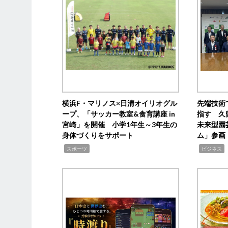
横浜F・マリノス×日清オイリオグル
先端技術
ープ、「サッカー教室&食育講座 in
指す 久
宮崎」を開催 小学1年生～3年生の
未来型園
身体づくりをサポート
ム」参画
,
,
,
スポーツ
ビジネス