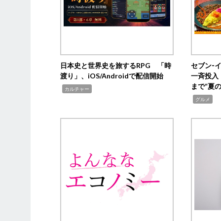
日本史と世界史を旅するRPG 「時
セブン‐
渡り」、iOS/Androidで配信開始
一斉投入
まで“夏
,
カルチャー
,
グルメ