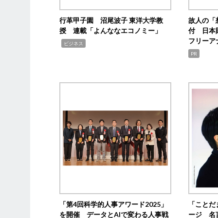
行革甲子園 沼尾波子 東洋大学教
故人の「
授 連載「よんななエコノミー」
付 日本
フリーア
,
ビジネス
PR
「第4回科学的人事アワード2025」
「ことだ
を開催 データとAIで変わる人事戦
ージ 名