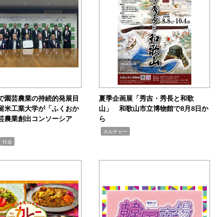
で園芸農業の持続的発展目
夏季企画展「秀吉・秀長と和歌
留米工業大学が「ふくおか
山」 和歌山市立博物館で8月8日か
芸農業創出コンソーシア
ら
,
カルチャー
社会