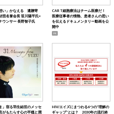
想い」かなえる 遺贈寄
CAR T細胞療法はチーム医療だ！
財団名誉会長 笹川陽平氏×
医療従事者の情熱、患者さんの思い
ナウンサー 長野智子氏
を伝えるドキュメンタリー動画を公
開中
PR
ま」宿る羽生結弦のメッセ
HIV/エイズにまつわる6つの“理解の
言がもたらす心の平穏と潤
ギャップ”とは？ 2030年の流行終