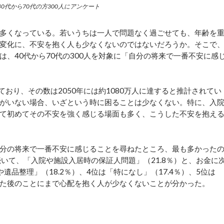
0代から70代の方300人にアンケート
多くなっている。若いうちは一人で問題なく過ごせても、年齢を
変化に、不安を抱く人も少なくないのではないだろうか。そこで
、40代から70代の300人を対象に「自分の将来で一番不安に感
おり、その数は2050年には約1080万人に達すると推計されてい
がいない場合、いざという時に困ることは少なくない。特に、入
て初めてその不安を強く感じる場面も多く、こうした不安を抱え
分の将来で一番不安に感じることを尋ねたところ、最も多かった
いて、「入院や施設入居時の保証人問題」（21.8％）と、お金に
品整理」（18.2％）、4位は「特になし」（17.4％）、5位は
なった後のことにまで心配を抱く人が少なくないことが分かった。