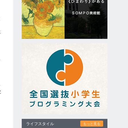
重
、
じ
院
る
の
次
ライフスタイル
もっと見る