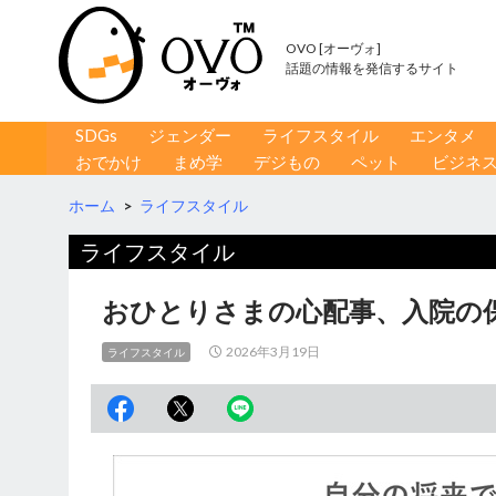
OVO [オーヴォ]
話題の情報を発信するサイト
コンテンツへ移動
検
SDGs
ジェンダー
ライフスタイル
エンタメ
索
おでかけ
まめ学
デジもの
ペット
ビジネ
ホーム
>
ライフスタイル
ライフスタイル
おひとりさまの心配事、入院の
2026年3月19日
ライフスタイル