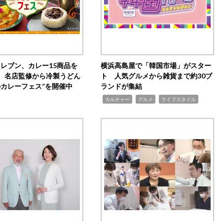
イレブン、カレー15商品を
横浜高島屋で「韓国市場」がスター
 名店監修から冷製うどん
ト 人気グルメから雑貨まで約30ブ
のカレーフェス”を開催中
ランドが集結
,
,
,
カルチャー
グルメ
ライフスタイル