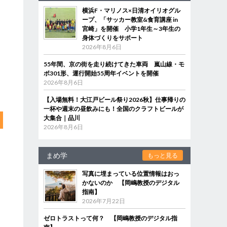
横浜F・マリノス×日清オイリオグル
ープ、「サッカー教室&食育講座 in
宮崎」を開催 小学1年生～3年生の
身体づくりをサポート
2026年8月6日
55年間、京の街を走り続けてきた車両 嵐山線・モ
ボ301形、運行開始55周年イベントを開催
2026年8月6日
【入場無料！大江戸ビール祭り2026秋】仕事帰りの
一杯や週末の昼飲みにも！全国のクラフトビールが
大集合｜品川
2026年8月6日
まめ学
もっと見る
写真に埋まっている位置情報はおっ
かないのか 【岡嶋教授のデジタル
指南】
2026年7月22日
ゼロトラストって何？ 【岡嶋教授のデジタル指