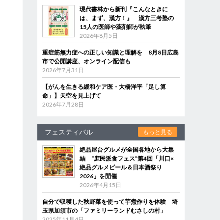
現代書林から新刊『こんなときに
は、まず、漢方！』 漢方三考塾の
15人の医師や薬剤師が執筆
2026年8月5日
重症筋無力症への正しい知識と理解を 8月8日広島
市で公開講座、オンライン配信も
2026年7月31日
【がんを生きる緩和ケア医・大橋洋平「足し算
命」】天空を見上げて
2026年7月28日
フェスティバル
もっと見る
絶品屋台グルメが全国各地から大集
結 “庶民派食フェス”第4回「川口×
絶品グルメビール＆日本酒祭り
2026」を開催
2026年4月15日
自分で収穫した秋野菜を使って芋煮作りを体験 埼
玉県加須市の「ファミリーランドむさしの村」
2025年11月4日