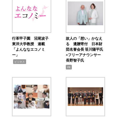
行革甲子園 沼尾波子
故人の「想い」かなえ
東洋大学教授 連載
る 遺贈寄付 日本財
「よんななエコノミ
団名誉会長 笹川陽平氏
ー」
×フリーアナウンサー
長野智子氏
,
ビジネス
PR