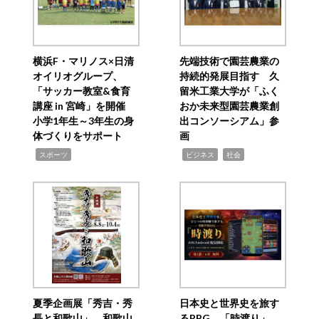
横浜F・マリノス×日清
先端技術で園芸農業の
オイリオグループ、
持続的発展目指す 久
「サッカー教室&食育
留米工業大学が「ふく
講座 in 宮崎」を開催
おか未来型園芸農業創
小学1年生～3年生の身
出コンソーシアム」参
体づくりをサポート
画
,
,
,
スポーツ
ビジネス
社会
夏季企画展「秀吉・秀
日本史と世界史を旅す
長と和歌山」 和歌山
るRPG 「時渡り」、