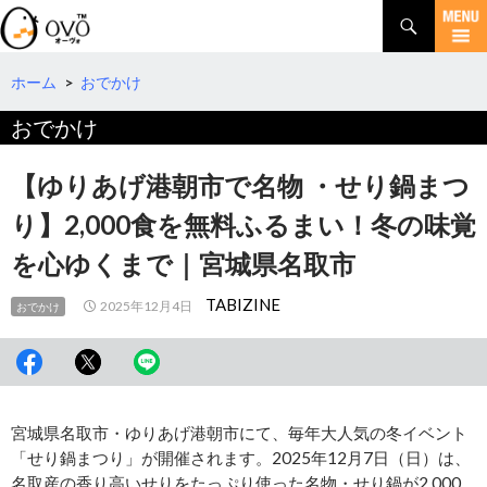
検
索
コ
ン
テ
ホーム
>
おでかけ
ン
おでかけ
ツ
へ
移
【ゆりあげ港朝市で名物 ・せり鍋まつ
動
り】2,000食を無料ふるまい！冬の味覚
を心ゆくまで｜宮城県名取市
TABIZINE
2025年12月4日
おでかけ
宮城県名取市・ゆりあげ港朝市にて、毎年大人気の冬イベント
「せり鍋まつり」が開催されます。2025年12月7日（日）は、
名取産の香り高いせりをたっぷり使った名物・せり鍋が2,000