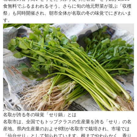
食無料でふるまわれるそう。さらに旬の地元野菜が並ぶ「収穫
祭」も同時開催され、朝市全体が名取の冬の味覚でにぎわいま
す。
名取が誇る冬の味覚「せり鍋」とは
名取市は、全国でもトップクラスの生産量を誇る「せり」の名
産地。県内生産量のおよそ8割が名取市で栽培され、市場では
「仙台せり」として知られています。根までやわらかく、香り