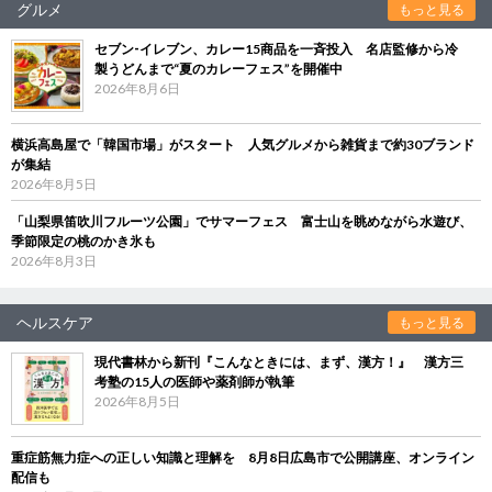
グルメ
もっと見る
セブン‐イレブン、カレー15商品を一斉投入 名店監修から冷
製うどんまで“夏のカレーフェス”を開催中
2026年8月6日
横浜高島屋で「韓国市場」がスタート 人気グルメから雑貨まで約30ブランド
が集結
2026年8月5日
「山梨県笛吹川フルーツ公園」でサマーフェス 富士山を眺めながら水遊び、
季節限定の桃のかき氷も
2026年8月3日
ヘルスケア
もっと見る
現代書林から新刊『こんなときには、まず、漢方！』 漢方三
考塾の15人の医師や薬剤師が執筆
2026年8月5日
重症筋無力症への正しい知識と理解を 8月8日広島市で公開講座、オンライン
配信も