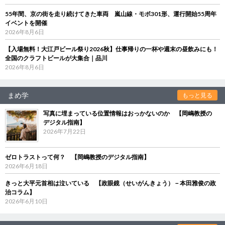
55年間、京の街を走り続けてきた車両 嵐山線・モボ301形、運行開始55周年
イベントを開催
2026年8月6日
【入場無料！大江戸ビール祭り2026秋】仕事帰りの一杯や週末の昼飲みにも！
全国のクラフトビールが大集合｜品川
2026年8月6日
まめ学
もっと見る
写真に埋まっている位置情報はおっかないのか 【岡嶋教授の
デジタル指南】
2026年7月22日
ゼロトラストって何？ 【岡嶋教授のデジタル指南】
2026年6月18日
きっと大平元首相は泣いている 【政眼鏡（せいがんきょう）－本田雅俊の政
治コラム】
2026年6月10日