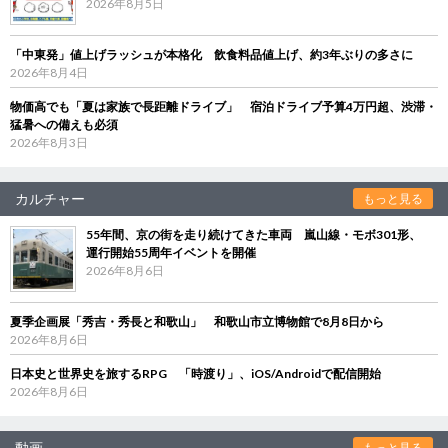
2026年8月5日
「中東発」値上げラッシュが本格化 飲食料品値上げ、約3年ぶりの多さに
2026年8月4日
物価高でも「夏は家族で長距離ドライブ」 宿泊ドライブ予算4万円超、渋滞・
猛暑への備えも必須
2026年8月3日
カルチャー
もっと見る
55年間、京の街を走り続けてきた車両 嵐山線・モボ301形、
運行開始55周年イベントを開催
2026年8月6日
夏季企画展「秀吉・秀長と和歌山」 和歌山市立博物館で8月8日から
2026年8月6日
日本史と世界史を旅するRPG 「時渡り」、iOS/Androidで配信開始
2026年8月6日
動画
もっと見る