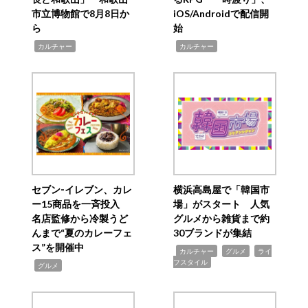
市立博物館で8月8日か
iOS/Androidで配信開
ら
始
,
,
カルチャー
カルチャー
セブン‐イレブン、カレ
横浜高島屋で「韓国市
ー15商品を一斉投入
場」がスタート 人気
名店監修から冷製うど
グルメから雑貨まで約
んまで“夏のカレーフェ
30ブランドが集結
ス”を開催中
,
,
,
カルチャー
グルメ
ライ
フスタイル
,
グルメ