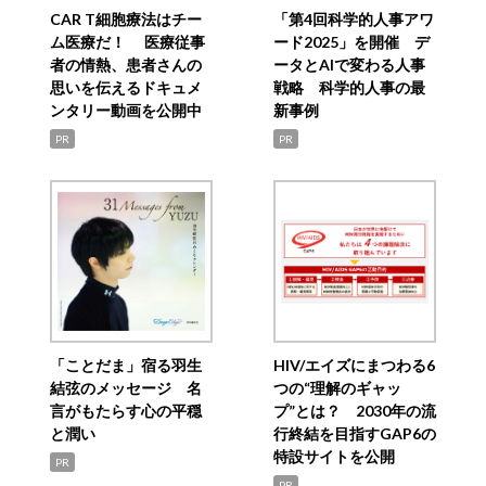
CAR T細胞療法はチー
「第4回科学的人事アワ
ム医療だ！ 医療従事
ード2025」を開催 デ
者の情熱、患者さんの
ータとAIで変わる人事
思いを伝えるドキュメ
戦略 科学的人事の最
ンタリー動画を公開中
新事例
PR
PR
「ことだま」宿る羽生
HIV/エイズにまつわる6
結弦のメッセージ 名
つの“理解のギャッ
言がもたらす心の平穏
プ”とは？ 2030年の流
と潤い
行終結を目指すGAP6の
特設サイトを公開
PR
PR