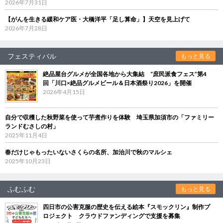
2026年7月31日
【がんを生きる緩和ケア医・大橋洋平「足し算命」】天空を見上げて
2026年7月28日
フェスティバル
もっと見る
絶品屋台グルメが全国各地から大集結 “庶民派食フェス”第4
回「川口×絶品グルメビール＆日本酒祭り2026」を開催
2026年4月15日
自分で収穫した秋野菜を使って芋煮作りを体験 埼玉県加須市の「ファミリー
ランドむさしの村」
2025年11月4日
春だけじゃもったいないさくらの名所、加治川で秋のマルシェ
2025年10月23日
ふむふむ
もっと見る
四日市の公害克服の歴史を伝える絵本『スモックリン』制作プ
ロジェクト クラウドファンディングで支援を募集