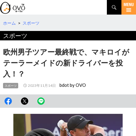
検
索
コ
ン
テ
ホーム
>
スポーツ
ン
スポーツ
ツ
へ
移
欧州男子ツアー最終戦で、マキロイが
動
テーラーメイドの新ドライバーを投
入！？
bdot by OVO
2023年11月14日
スポーツ