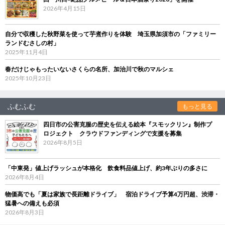
2026年4月15日
自分で収穫した秋野菜を使って芋煮作りを体験 埼玉県加須市の「ファミリー
ランドむさしの村」
2025年11月4日
春だけじゃもったいないさくらの名所、加治川で秋のマルシェ
2025年10月23日
ふむふむ
もっと見る
四日市の公害克服の歴史を伝える絵本『スモックリン』制作プ
ロジェクト クラウドファンディングで支援を募集
2026年8月5日
「中東発」値上げラッシュが本格化 飲食料品値上げ、約3年ぶりの多さに
2026年8月4日
物価高でも「夏は家族で長距離ドライブ」 宿泊ドライブ予算4万円超、渋滞・
猛暑への備えも必須
2026年8月3日