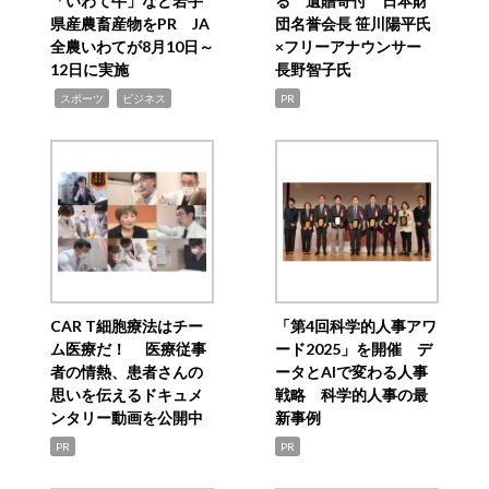
「いわて牛」など岩手
る 遺贈寄付 日本財
県産農畜産物をPR JA
団名誉会長 笹川陽平氏
全農いわてが8月10日～
×フリーアナウンサー
12日に実施
長野智子氏
,
,
スポーツ
ビジネス
PR
CAR T細胞療法はチー
「第4回科学的人事アワ
ム医療だ！ 医療従事
ード2025」を開催 デ
者の情熱、患者さんの
ータとAIで変わる人事
思いを伝えるドキュメ
戦略 科学的人事の最
ンタリー動画を公開中
新事例
PR
PR