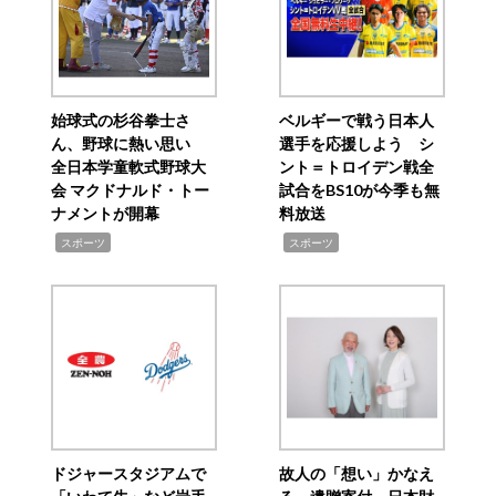
始球式の杉谷拳士さ
ベルギーで戦う日本人
ん、野球に熱い思い
選手を応援しよう シ
全日本学童軟式野球大
ント＝トロイデン戦全
会 マクドナルド・トー
試合をBS10が今季も無
ナメントが開幕
料放送
,
,
スポーツ
スポーツ
ドジャースタジアムで
故人の「想い」かなえ