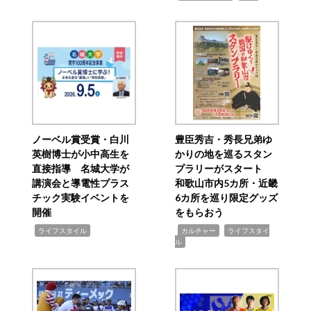
ノーベル賞受賞・白川
豊臣秀吉・秀長兄弟ゆ
英樹博士が小中高生を
かりの地を巡るスタン
直接指導 名城大学が
プラリーがスタート
講演会と導電性プラス
和歌山市内5カ所・近畿
チック実験イベントを
6カ所を巡り限定グッズ
開催
をもらおう
,
,
,
ライフスタイル
カルチャー
ライフスタイ
ル