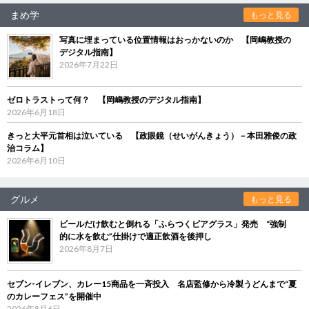
まめ学
もっと見る
写真に埋まっている位置情報はおっかないのか 【岡嶋教授の
デジタル指南】
2026年7月22日
ゼロトラストって何？ 【岡嶋教授のデジタル指南】
2026年6月18日
きっと大平元首相は泣いている 【政眼鏡（せいがんきょう）－本田雅俊の政
治コラム】
2026年6月10日
グルメ
もっと見る
ビールだけ飲むと倒れる「ふらつくビアグラス」発売 “強制
的に水を飲む”仕掛けで適正飲酒を後押し
2026年8月7日
セブン‐イレブン、カレー15商品を一斉投入 名店監修から冷製うどんまで“夏
のカレーフェス”を開催中
2026年8月6日