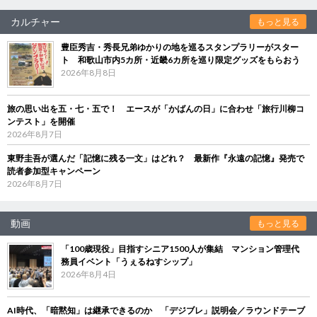
カルチャー
もっと見る
豊臣秀吉・秀長兄弟ゆかりの地を巡るスタンプラリーがスター
ト 和歌山市内5カ所・近畿6カ所を巡り限定グッズをもらおう
2026年8月8日
旅の思い出を五・七・五で！ エースが「かばんの日」に合わせ「旅行川柳コ
ンテスト」を開催
2026年8月7日
東野圭吾が選んだ「記憶に残る一文」はどれ？ 最新作『永遠の記憶』発売で
読者参加型キャンペーン
2026年8月7日
動画
もっと見る
「100歳現役」目指すシニア1500人が集結 マンション管理代
務員イベント「うぇるねすシップ」
2026年8月4日
AI時代、「暗黙知」は継承できるのか 「デジブレ」説明会／ラウンドテーブ