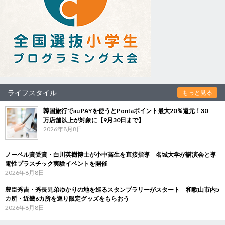
ライフスタイル
もっと見る
韓国旅行でau PAYを使うとPontaポイント最大20％還元！30
万店舗以上が対象に【9月30日まで】
2026年8月8日
ノーベル賞受賞・白川英樹博士が小中高生を直接指導 名城大学が講演会と導
電性プラスチック実験イベントを開催
2026年8月8日
豊臣秀吉・秀長兄弟ゆかりの地を巡るスタンプラリーがスタート 和歌山市内5
カ所・近畿6カ所を巡り限定グッズをもらおう
2026年8月8日