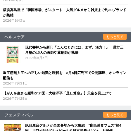
横浜高島屋で「韓国市場」がスタート 人気グルメから雑貨まで約30ブランド
が集結
2026年8月5日
ヘルスケア
もっと見る
現代書林から新刊『こんなときには、まず、漢方！』 漢方三
考塾の15人の医師や薬剤師が執筆
2026年8月5日
重症筋無力症への正しい知識と理解を 8月8日広島市で公開講座、オンライン
配信も
2026年7月31日
【がんを生きる緩和ケア医・大橋洋平「足し算命」】天空を見上げて
2026年7月28日
フェスティバル
もっと見る
絶品屋台グルメが全国各地から大集結 “庶民派食フェス”第4
回「川口×絶品グルメビール＆日本酒祭り2026」を開催