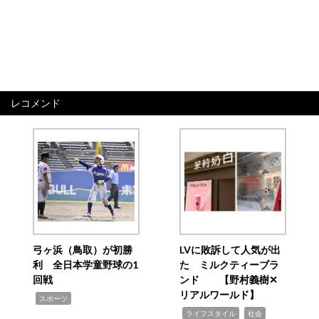
レコメンド
弓ヶ浜（鳥取）が初勝
LVに敗訴して人気が出
利 全日本学童野球の1
た ミルクティーブラ
回戦
ンド 【野村義樹✕
リアルワールド】
,
スポーツ
,
,
ライフスタイル
社会