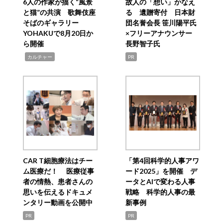
6人の作家が描く“風景
故人の「想い」かなえ
と猫”の共演 歌舞伎座
る 遺贈寄付 日本財
そばのギャラリー
団名誉会長 笹川陽平氏
YOHAKUで8月20日か
×フリーアナウンサー
ら開催
長野智子氏
,
カルチャー
PR
CAR T細胞療法はチー
「第4回科学的人事アワ
ム医療だ！ 医療従事
ード2025」を開催 デ
者の情熱、患者さんの
ータとAIで変わる人事
思いを伝えるドキュメ
戦略 科学的人事の最
ンタリー動画を公開中
新事例
PR
PR