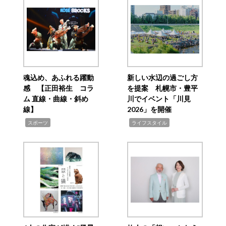
魂込め、あふれる躍動
新しい水辺の過ごし方
感 【正田裕生 コラ
を提案 札幌市・豊平
ム 直線・曲線・斜め
川でイベント「川見
線】
2026」を開催
,
,
スポーツ
ライフスタイル