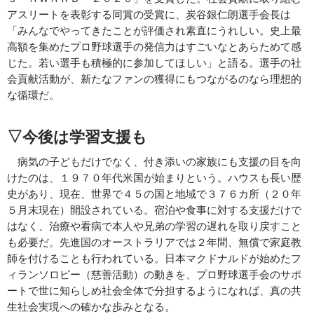
アスリートを表彰する同賞の受賞に、炭谷銀仁朗選手会長は
「みんなでやってきたことが評価され素直にうれしい。史上最
高額を集めたプロ野球選手の発信力はすごいなとあらためて感
じた。若い選手も積極的に参加してほしい」と語る。選手の社
会貢献活動が、新たなファンの獲得にもつながるのなら理想的
な循環だ。
▽今後は学習支援も
病気の子どもだけでなく、付き添いの家族にも支援の目を向
けたのは、１９７０年代米国が始まりという。ハウスも長い歴
史があり、現在、世界で４５の国と地域で３７６カ所（２０年
５月末現在）開設されている。宿泊や食事に対する支援だけで
はなく、治療や看病で本人や兄弟の学習の遅れを取り戻すこと
も必要だ。先進国のオーストラリアでは２年間、無償で家庭教
師を付けることも行われている。日本マクドナルドが始めたフ
ィランソロピー（慈善活動）の動きを、プロ野球選手会のサポ
ートで世に知らしめ社会全体で分担するようになれば、真の共
生社会実現への確かな歩みとなる。