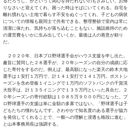
るだろうし、かといって関心を持たれないのもさみしい。お帰
りなさいと迎えてくれ、困った時はそばにいてくれる。自宅を
離れ慣れない土地で暮らす不安をぬぐってくれ、子どもの病状
についての情報も親同士で共有できる。整理整頓で室内は常に
清潔に保たれ、気持ちが落ち込むこともない。施設維持のため
の運営費をいかに生み出していくか。最後は人の善意が頼り
だ。
２０２０年、日本プロ野球選手会がハウス支援を申し出た。
趣旨に賛同した２８選手が、２０年シーズンの自分の成績に応
じた寄付をするのだ。例えば、最高額になった楽天の鈴木大地
選手は１安打１万円で、計１４１安打で１４１万円。ポストシ
ーズンを含め登板１イニングで１万円のソフトバンクの千賀滉
大投手は、計１３５イニングで１３５万円といった具合だ。２
０年シーズンの寄付総額は１０８５万９０００円になった。プ
ロ野球選手の支援は単に金額の多寡ではない。「野球選手は子
どもたちの憧れなんです。さわやかで知名度のある選手が協力
を発信してくれることで、一般への理解と浸透も格段に進む」
と山本事務局長は強調する。