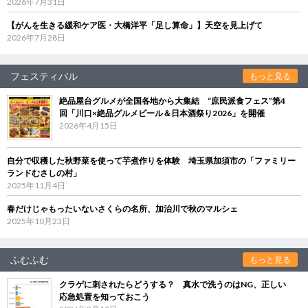
2026年7月31日
【がんを生きる緩和ケア医・大橋洋平「足し算命」】天空を見上げて
2026年7月28日
フェスティバル
もっと見る
絶品屋台グルメが全国各地から大集結 “庶民派食フェス”第4
回「川口×絶品グルメビール＆日本酒祭り2026」を開催
2026年4月15日
自分で収穫した秋野菜を使って芋煮作りを体験 埼玉県加須市の「ファミリー
ランドむさしの村」
2025年11月4日
春だけじゃもったいないさくらの名所、加治川で秋のマルシェ
2025年10月23日
ふむふむ
もっと見る
クラゲに刺されたらどうする？ 真水で洗うのはNG、正しい
応急処置を知っておこう