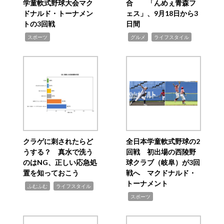
学童軟式野球大会マク
合 「んめぇ青森フ
ドナルド・トーナメン
ェス」、9月18日から3
トの3回戦
日間
,
,
,
スポーツ
グルメ
ライフスタイル
クラゲに刺されたらど
全日本学童軟式野球の2
うする？ 真水で洗う
回戦 初出場の西陵野
のはNG、正しい応急処
球クラブ（岐阜）が3回
置を知っておこう
戦へ マクドナルド・
トーナメント
,
,
ふむふむ
ライフスタイル
,
スポーツ