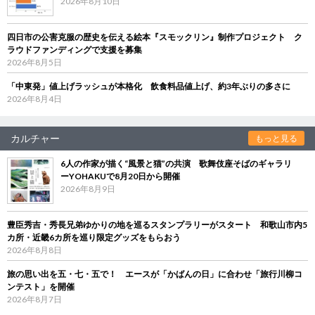
2026年8月10日
四日市の公害克服の歴史を伝える絵本『スモックリン』制作プロジェクト ク
ラウドファンディングで支援を募集
2026年8月5日
「中東発」値上げラッシュが本格化 飲食料品値上げ、約3年ぶりの多さに
2026年8月4日
カルチャー
もっと見る
6人の作家が描く“風景と猫”の共演 歌舞伎座そばのギャラリ
ーYOHAKUで8月20日から開催
2026年8月9日
豊臣秀吉・秀長兄弟ゆかりの地を巡るスタンプラリーがスタート 和歌山市内5
カ所・近畿6カ所を巡り限定グッズをもらおう
2026年8月8日
旅の思い出を五・七・五で！ エースが「かばんの日」に合わせ「旅行川柳コ
ンテスト」を開催
2026年8月7日