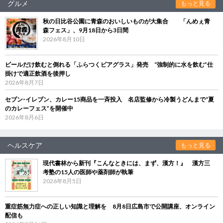
グルメ
もっと見る
秋の日比谷公園に青森のおいしいものが大集合 「んめぇ青
森フェス」、9月18日から3日間
2026年8月10日
ビールだけ飲むと倒れる「ふらつくビアグラス」発売 “強制的に水を飲む”仕
掛けで適正飲酒を後押し
2026年8月7日
セブン‐イレブン、カレー15商品を一斉投入 名店監修から冷製うどんまで“夏
のカレーフェス”を開催中
2026年8月6日
ヘルスケア
もっと見る
現代書林から新刊『こんなときには、まず、漢方！』 漢方三
考塾の15人の医師や薬剤師が執筆
2026年8月5日
重症筋無力症への正しい知識と理解を 8月8日広島市で公開講座、オンライン
配信も