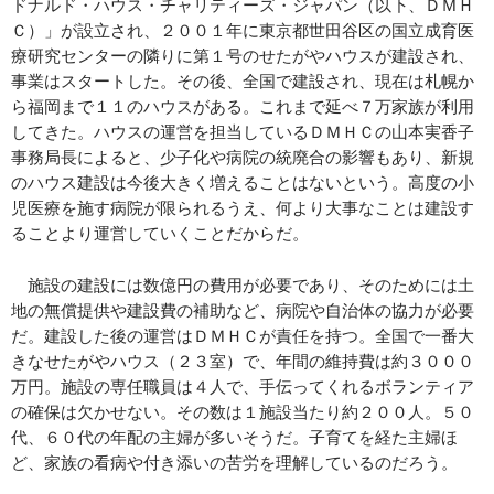
ドナルド・ハウス・チャリティーズ・ジャパン（以下、ＤＭＨ
Ｃ）」が設立され、２００１年に東京都世田谷区の国立成育医
療研究センターの隣りに第１号のせたがやハウスが建設され、
事業はスタートした。その後、全国で建設され、現在は札幌か
ら福岡まで１１のハウスがある。これまで延べ７万家族が利用
してきた。ハウスの運営を担当しているＤＭＨＣの山本実香子
事務局長によると、少子化や病院の統廃合の影響もあり、新規
のハウス建設は今後大きく増えることはないという。高度の小
児医療を施す病院が限られるうえ、何より大事なことは建設す
ることより運営していくことだからだ。
施設の建設には数億円の費用が必要であり、そのためには土
地の無償提供や建設費の補助など、病院や自治体の協力が必要
だ。建設した後の運営はＤＭＨＣが責任を持つ。全国で一番大
きなせたがやハウス（２３室）で、年間の維持費は約３０００
万円。施設の専任職員は４人で、手伝ってくれるボランティア
の確保は欠かせない。その数は１施設当たり約２００人。５０
代、６０代の年配の主婦が多いそうだ。子育てを経た主婦ほ
ど、家族の看病や付き添いの苦労を理解しているのだろう。