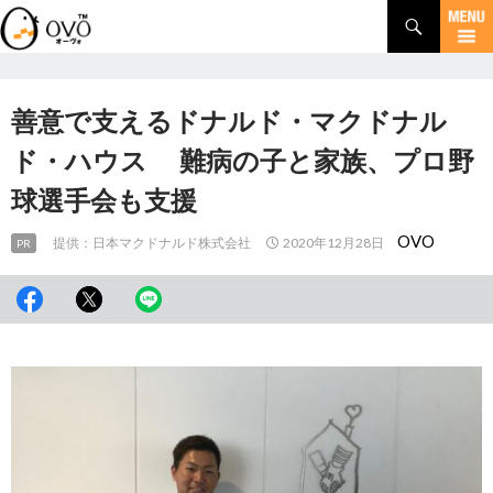
検
索
コ
ン
テ
ン
善意で支えるドナルド・マクドナル
ツ
へ
ド・ハウス 難病の子と家族、プロ野
移
球選手会も支援
動
OVO
提供：日本マクドナルド株式会社
2020年12月28日
PR