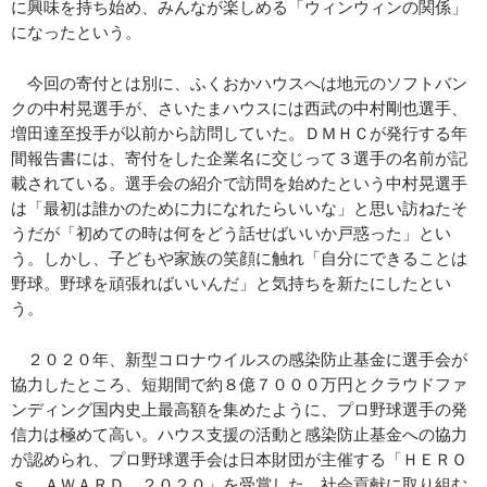
に興味を持ち始め、みんなが楽しめる「ウィンウィンの関係」
になったという。
今回の寄付とは別に、ふくおかハウスへは地元のソフトバン
クの中村晃選手が、さいたまハウスには西武の中村剛也選手、
増田達至投手が以前から訪問していた。ＤＭＨＣが発行する年
間報告書には、寄付をした企業名に交じって３選手の名前が記
載されている。選手会の紹介で訪問を始めたという中村晃選手
は「最初は誰かのために力になれたらいいな」と思い訪ねたそ
うだが「初めての時は何をどう話せばいいか戸惑った」とい
う。しかし、子どもや家族の笑顔に触れ「自分にできることは
野球。野球を頑張ればいいんだ」と気持ちを新たにしたとい
う。
２０２０年、新型コロナウイルスの感染防止基金に選手会が
協力したところ、短期間で約８億７０００万円とクラウドファ
ンディング国内史上最高額を集めたように、プロ野球選手の発
信力は極めて高い。ハウス支援の活動と感染防止基金への協力
が認められ、プロ野球選手会は日本財団が主催する「ＨＥＲＯ
ｓ ＡＷＡＲＤ ２０２０」を受賞した。社会貢献に取り組む