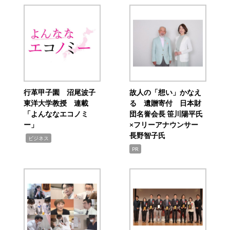
行革甲子園 沼尾波子
故人の「想い」かなえ
東洋大学教授 連載
る 遺贈寄付 日本財
「よんななエコノミ
団名誉会長 笹川陽平氏
ー」
×フリーアナウンサー
長野智子氏
,
ビジネス
PR