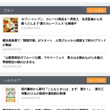
グルメ
もっと見る
セブン‐イレブン、カレー15商品を一斉投入 名店監修から冷
製うどんまで“夏のカレーフェス”を開催中
2026年8月6日
横浜高島屋で「韓国市場」がスタート 人気グルメから雑貨まで約30ブランド
が集結
2026年8月5日
「山梨県笛吹川フルーツ公園」でサマーフェス 富士山を眺めながら水遊び、
季節限定の桃のかき氷も
2026年8月3日
ヘルスケア
もっと見る
現代書林から新刊『こんなときには、まず、漢方！』 漢方三
考塾の15人の医師や薬剤師が執筆
2026年8月5日