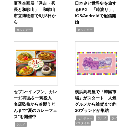
夏季企画展「秀吉・秀
日本史と世界史を旅す
長と和歌山」 和歌山
るRPG 「時渡り」、
市立博物館で8月8日か
iOS/Androidで配信開
ら
始
,
,
カルチャー
カルチャー
セブン‐イレブン、カレ
横浜高島屋で「韓国市
ー15商品を一斉投入
場」がスタート 人気
名店監修から冷製うど
グルメから雑貨まで約
んまで“夏のカレーフェ
30ブランドが集結
ス”を開催中
,
,
,
カルチャー
グルメ
ライ
フスタイル
,
グルメ