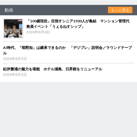
動画
もっと見る
「100歳現役」目指すシニア1500人が集結 マンション管理代
務員イベント「うぇるねすシップ」
2026年8月4日
AI時代、「暗黙知」は継承できるのか 「デジブレ」説明会／ラウンドテーブ
ル
2026年8月3日
紀伊勝浦の魅力を堪能 ホテル浦島、日昇館をリニューアル
2026年8月3日