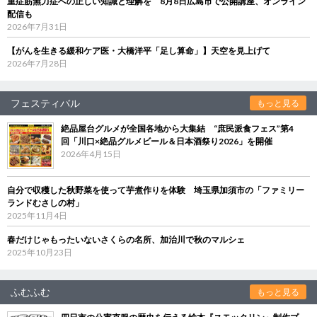
重症筋無力症への正しい知識と理解を 8月8日広島市で公開講座、オンライン
配信も
2026年7月31日
【がんを生きる緩和ケア医・大橋洋平「足し算命」】天空を見上げて
2026年7月28日
フェスティバル
もっと見る
絶品屋台グルメが全国各地から大集結 “庶民派食フェス”第4
回「川口×絶品グルメビール＆日本酒祭り2026」を開催
2026年4月15日
自分で収穫した秋野菜を使って芋煮作りを体験 埼玉県加須市の「ファミリー
ランドむさしの村」
2025年11月4日
春だけじゃもったいないさくらの名所、加治川で秋のマルシェ
2025年10月23日
ふむふむ
もっと見る