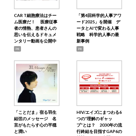
CAR T細胞療法はチー
「第4回科学的人事アワ
ム医療だ！ 医療従事
ード2025」を開催 デ
者の情熱、患者さんの
ータとAIで変わる人事
思いを伝えるドキュメ
戦略 科学的人事の最
ンタリー動画を公開中
新事例
PR
PR
「ことだま」宿る羽生
HIV/エイズにまつわる6
結弦のメッセージ 名
つの“理解のギャッ
言がもたらす心の平穏
プ”とは？ 2030年の流
と潤い
行終結を目指すGAP6の