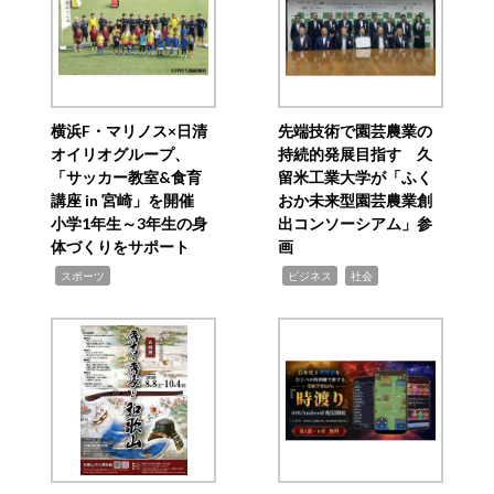
横浜F・マリノス×日清
先端技術で園芸農業の
オイリオグループ、
持続的発展目指す 久
「サッカー教室&食育
留米工業大学が「ふく
講座 in 宮崎」を開催
おか未来型園芸農業創
小学1年生～3年生の身
出コンソーシアム」参
体づくりをサポート
画
,
,
,
スポーツ
ビジネス
社会