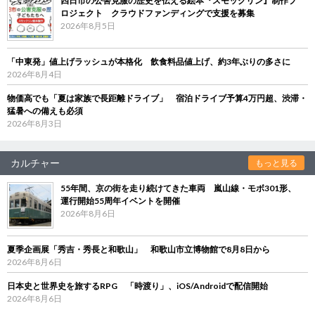
四日市の公害克服の歴史を伝える絵本『スモックリン』制作プ
ロジェクト クラウドファンディングで支援を募集
2026年8月5日
「中東発」値上げラッシュが本格化 飲食料品値上げ、約3年ぶりの多さに
2026年8月4日
物価高でも「夏は家族で長距離ドライブ」 宿泊ドライブ予算4万円超、渋滞・
猛暑への備えも必須
2026年8月3日
カルチャー
もっと見る
55年間、京の街を走り続けてきた車両 嵐山線・モボ301形、
運行開始55周年イベントを開催
2026年8月6日
夏季企画展「秀吉・秀長と和歌山」 和歌山市立博物館で8月8日から
2026年8月6日
日本史と世界史を旅するRPG 「時渡り」、iOS/Androidで配信開始
2026年8月6日