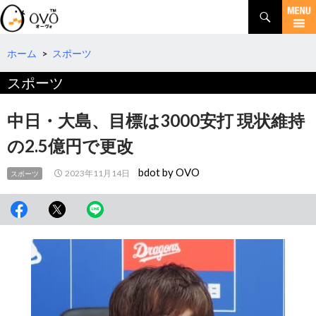
検
索
コ
ン
テ
ホーム
>
スポーツ
ン
スポーツ
ツ
へ
移
中日・大島、目標は3000安打 現状維持
動
の2.5億円で更改
bdot by OVO
2023年11月14日
スポーツ