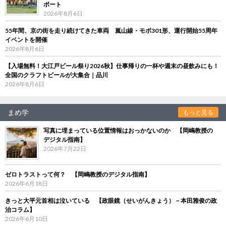
ポート
2026年8月6日
55年間、京の街を走り続けてきた車両 嵐山線・モボ301形、運行開始55周年
イベントを開催
2026年8月6日
【入場無料！大江戸ビール祭り2026秋】仕事帰りの一杯や週末の昼飲みにも！
全国のクラフトビールが大集合｜品川
2026年8月6日
まめ学
もっと見る
写真に埋まっている位置情報はおっかないのか 【岡嶋教授の
デジタル指南】
2026年7月22日
ゼロトラストって何？ 【岡嶋教授のデジタル指南】
2026年6月18日
きっと大平元首相は泣いている 【政眼鏡（せいがんきょう）－本田雅俊の政
治コラム】
2026年6月10日