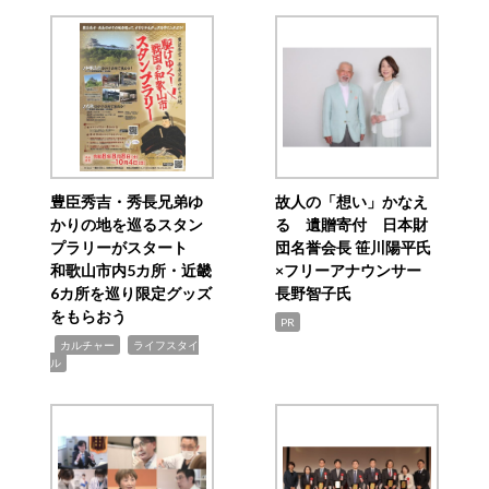
豊臣秀吉・秀長兄弟ゆ
故人の「想い」かなえ
かりの地を巡るスタン
る 遺贈寄付 日本財
プラリーがスタート
団名誉会長 笹川陽平氏
和歌山市内5カ所・近畿
×フリーアナウンサー
6カ所を巡り限定グッズ
長野智子氏
をもらおう
PR
,
,
カルチャー
ライフスタイ
ル