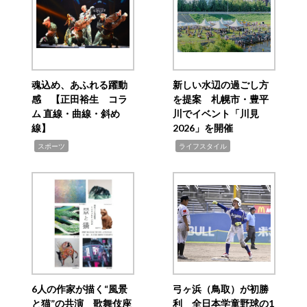
魂込め、あふれる躍動
新しい水辺の過ごし方
感 【正田裕生 コラ
を提案 札幌市・豊平
ム 直線・曲線・斜め
川でイベント「川見
線】
2026」を開催
,
,
スポーツ
ライフスタイル
6人の作家が描く“風景
弓ヶ浜（鳥取）が初勝
と猫”の共演 歌舞伎座
利 全日本学童野球の1