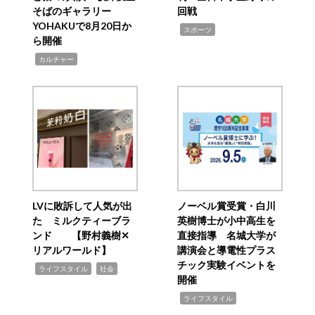
そばのギャラリー
回戦
YOHAKUで8月20日か
,
スポーツ
ら開催
,
カルチャー
LVに敗訴して人気が出
ノーベル賞受賞・白川
た ミルクティーブラ
英樹博士が小中高生を
ンド 【野村義樹✕
直接指導 名城大学が
リアルワールド】
講演会と導電性プラス
チック実験イベントを
,
,
ライフスタイル
社会
開催
,
ライフスタイル