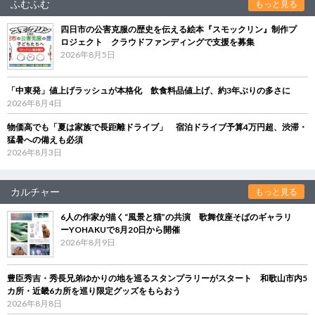
ふむふむ
もっと見る
四日市の公害克服の歴史を伝える絵本『スモックリン』制作プ
ロジェクト クラウドファンディングで支援を募集
2026年8月5日
「中東発」値上げラッシュが本格化 飲食料品値上げ、約3年ぶりの多さに
2026年8月4日
物価高でも「夏は家族で長距離ドライブ」 宿泊ドライブ予算4万円超、渋滞・
猛暑への備えも必須
2026年8月3日
カルチャー
もっと見る
6人の作家が描く“風景と猫”の共演 歌舞伎座そばのギャラリ
ーYOHAKUで8月20日から開催
2026年8月9日
豊臣秀吉・秀長兄弟ゆかりの地を巡るスタンプラリーがスタート 和歌山市内5
カ所・近畿6カ所を巡り限定グッズをもらおう
2026年8月8日