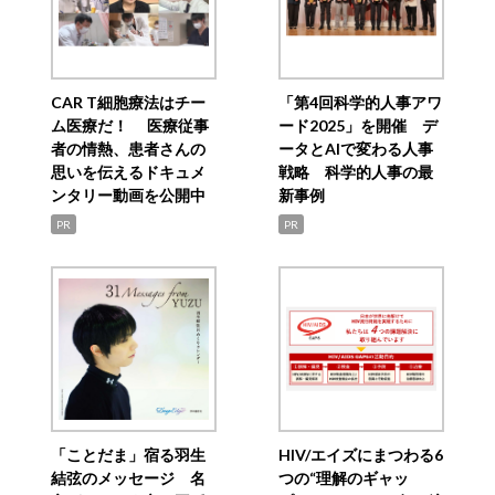
CAR T細胞療法はチー
「第4回科学的人事アワ
ム医療だ！ 医療従事
ード2025」を開催 デ
者の情熱、患者さんの
ータとAIで変わる人事
思いを伝えるドキュメ
戦略 科学的人事の最
ンタリー動画を公開中
新事例
PR
PR
「ことだま」宿る羽生
HIV/エイズにまつわる6
結弦のメッセージ 名
つの“理解のギャッ