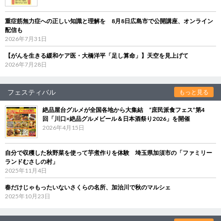
重症筋無力症への正しい知識と理解を 8月8日広島市で公開講座、オンライン
配信も
2026年7月31日
【がんを生きる緩和ケア医・大橋洋平「足し算命」】天空を見上げて
2026年7月28日
フェスティバル
もっと見る
絶品屋台グルメが全国各地から大集結 “庶民派食フェス”第4
回「川口×絶品グルメビール＆日本酒祭り2026」を開催
2026年4月15日
自分で収穫した秋野菜を使って芋煮作りを体験 埼玉県加須市の「ファミリー
ランドむさしの村」
2025年11月4日
春だけじゃもったいないさくらの名所、加治川で秋のマルシェ
2025年10月23日