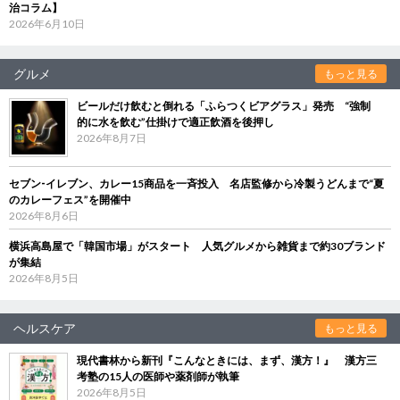
治コラム】
2026年6月10日
グルメ
もっと見る
ビールだけ飲むと倒れる「ふらつくビアグラス」発売 “強制
的に水を飲む”仕掛けで適正飲酒を後押し
2026年8月7日
セブン‐イレブン、カレー15商品を一斉投入 名店監修から冷製うどんまで“夏
のカレーフェス”を開催中
2026年8月6日
横浜高島屋で「韓国市場」がスタート 人気グルメから雑貨まで約30ブランド
が集結
2026年8月5日
ヘルスケア
もっと見る
現代書林から新刊『こんなときには、まず、漢方！』 漢方三
考塾の15人の医師や薬剤師が執筆
2026年8月5日