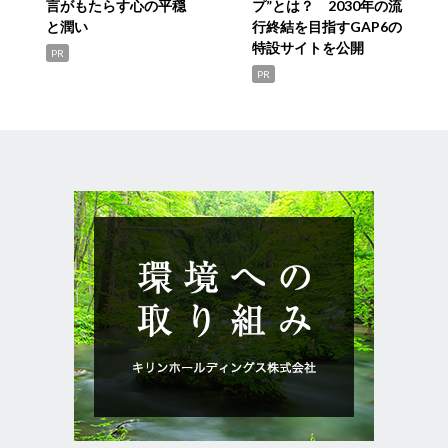
言がもたらす心の平穏
プ”とは？ 2030年の流
と潤い
行終結を目指すGAP6の
特設サイトを公開
PR
PR