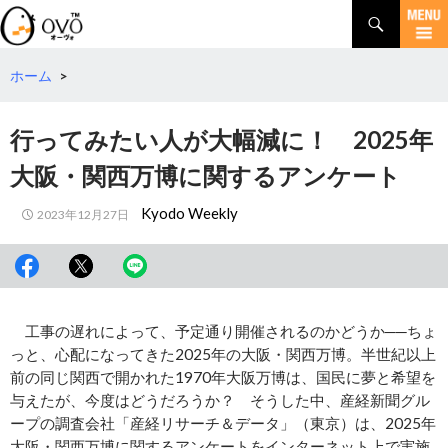
検
索
コ
ン
テ
ホーム
>
ン
ツ
行ってみたい人が大幅減に！ 2025年
へ
移
大阪・関西万博に関するアンケート
動
Kyodo Weekly
2023年12月27日
工事の遅れによって、予定通り開催されるのかどうか──ちょ
っと、心配になってきた2025年の大阪・関西万博。半世紀以上
前の同じ関西で開かれた1970年大阪万博は、国民に夢と希望を
与えたが、今度はどうだろうか？ そうした中、産経新聞グル
ープの調査会社「産経リサーチ＆データ」（東京）は、2025年
大阪・関西万博に関するアンケートをインターネット上で実施