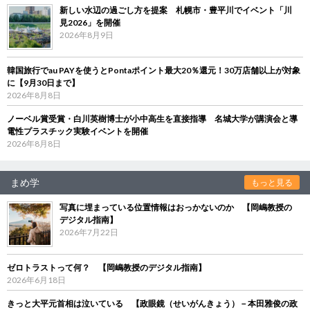
新しい水辺の過ごし方を提案 札幌市・豊平川でイベント「川
見2026」を開催
2026年8月9日
韓国旅行でau PAYを使うとPontaポイント最大20％還元！30万店舗以上が対象
に【9月30日まで】
2026年8月8日
ノーベル賞受賞・白川英樹博士が小中高生を直接指導 名城大学が講演会と導
電性プラスチック実験イベントを開催
2026年8月8日
まめ学
もっと見る
写真に埋まっている位置情報はおっかないのか 【岡嶋教授の
デジタル指南】
2026年7月22日
ゼロトラストって何？ 【岡嶋教授のデジタル指南】
2026年6月18日
きっと大平元首相は泣いている 【政眼鏡（せいがんきょう）－本田雅俊の政