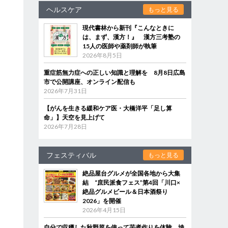
ヘルスケア
もっと見る
現代書林から新刊『こんなときに
は、まず、漢方！』 漢方三考塾の
15人の医師や薬剤師が執筆
2026年8月5日
重症筋無力症への正しい知識と理解を 8月8日広島
市で公開講座、オンライン配信も
2026年7月31日
【がんを生きる緩和ケア医・大橋洋平「足し算
命」】天空を見上げて
2026年7月28日
フェスティバル
もっと見る
絶品屋台グルメが全国各地から大集
結 “庶民派食フェス”第4回「川口×
絶品グルメビール＆日本酒祭り
2026」を開催
2026年4月15日
自分で収穫した秋野菜を使って芋煮作りを体験 埼