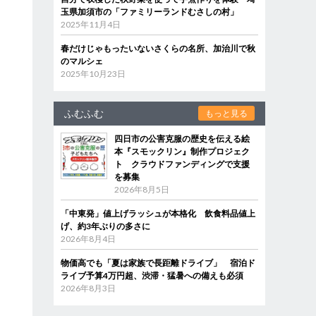
玉県加須市の「ファミリーランドむさしの村」
2025年11月4日
春だけじゃもったいないさくらの名所、加治川で秋
のマルシェ
2025年10月23日
ふむふむ
もっと見る
四日市の公害克服の歴史を伝える絵
本『スモックリン』制作プロジェク
ト クラウドファンディングで支援
を募集
2026年8月5日
「中東発」値上げラッシュが本格化 飲食料品値上
げ、約3年ぶりの多さに
2026年8月4日
物価高でも「夏は家族で長距離ドライブ」 宿泊ド
ライブ予算4万円超、渋滞・猛暑への備えも必須
2026年8月3日