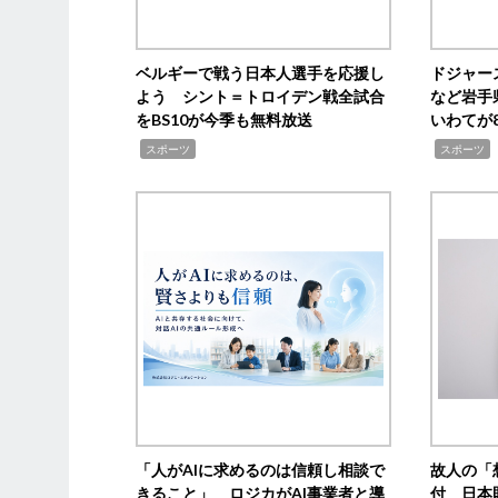
ベルギーで戦う日本人選手を応援し
ドジャー
よう シント＝トロイデン戦全試合
など岩手
をBS10が今季も無料放送
いわてが8
,
,
,
スポーツ
スポーツ
「人がAIに求めるのは信頼し相談で
故人の「
きること」 ロジカがAI事業者と導
付 日本