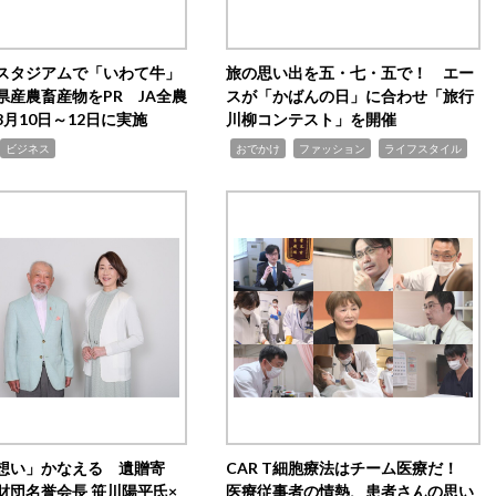
スタジアムで「いわて牛」
旅の思い出を五・七・五で！ エー
県産農畜産物をPR JA全農
スが「かばんの日」に合わせ「旅行
月10日～12日に実施
川柳コンテスト」を開催
,
,
,
ビジネス
おでかけ
ファッション
ライフスタイル
想い」かなえる 遺贈寄
CAR T細胞療法はチーム医療だ！
財団名誉会長 笹川陽平氏×
医療従事者の情熱、患者さんの思い