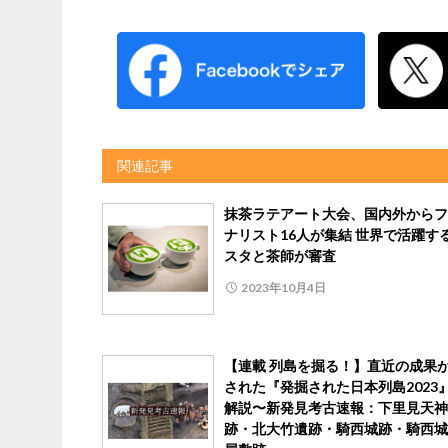
関連記事
抹茶ラテアート大会、国内外からフ
ナリスト16人が集結 世界で活躍す
スタと茶師が審査
2023年10月4日
【連載 列島を掘る！】直近の成果
された『発掘された日本列島2023
解説〜新発見考古速報：下里見天神
跡・北大竹遺跡・騎西城跡・騎西城