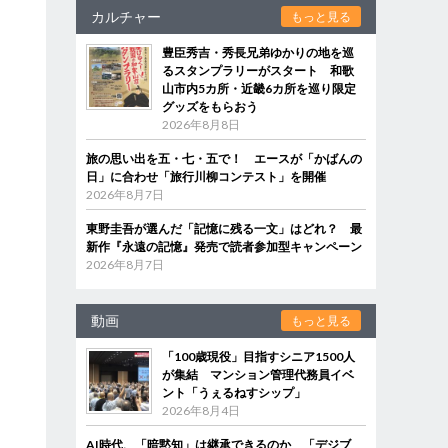
カルチャー
もっと見る
豊臣秀吉・秀長兄弟ゆかりの地を巡
るスタンプラリーがスタート 和歌
山市内5カ所・近畿6カ所を巡り限定
グッズをもらおう
2026年8月8日
旅の思い出を五・七・五で！ エースが「かばんの
日」に合わせ「旅行川柳コンテスト」を開催
2026年8月7日
東野圭吾が選んだ「記憶に残る一文」はどれ？ 最
新作『永遠の記憶』発売で読者参加型キャンペーン
2026年8月7日
動画
もっと見る
「100歳現役」目指すシニア1500人
が集結 マンション管理代務員イベ
ント「うぇるねすシップ」
2026年8月4日
AI時代、「暗黙知」は継承できるのか 「デジブ