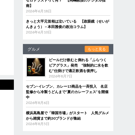
ゼロトラストって何？ 【岡嶋教授のデジタル指
南】
2026年6月18日
きっと大平元首相は泣いている 【政眼鏡（せいが
んきょう）－本田雅俊の政治コラム】
2026年6月10日
グルメ
もっと見る
ビールだけ飲むと倒れる「ふらつく
ビアグラス」発売 “強制的に水を飲
む”仕掛けで適正飲酒を後押し
2026年8月7日
セブン‐イレブン、カレー15商品を一斉投入 名店
監修から冷製うどんまで“夏のカレーフェス”を開催
中
2026年8月6日
横浜高島屋で「韓国市場」がスタート 人気グルメ
から雑貨まで約30ブランドが集結
2026年8月5日