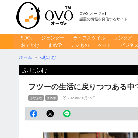
OVO [オーヴォ]
話題の情報を発信するサイト
コンテンツへ移動
検
SDGs
ジェンダー
ライフスタイル
エンタメ
索
おでかけ
まめ学
デジもの
ペット
ビジネ
ホーム
>
ふむふむ
ふむふむ
フツーの生活に戻りつつある中
2023年10月19日
ふむふむ
まめ学