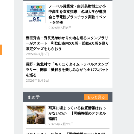
ノーベル賞受賞・白川英樹博士が小
中高生を直接指導 名城大学が講演
会と導電性プラスチック実験イベン
トを開催
2026年8月8日
豊臣秀吉・秀長兄弟ゆかりの地を巡るスタンプラリ
ーがスタート 和歌山市内5カ所・近畿6カ所を巡り
限定グッズをもらおう
2026年8月8日
長野・筑北村で「ちくほくタイムトラベルスタンプ
ラリー」開催！謎解きを楽しみながら全17スポット
を巡る
2026年8月8日
まめ学
もっと見る
写真に埋まっている位置情報はおっ
かないのか 【岡嶋教授のデジタル
指南】
2026年7月22日