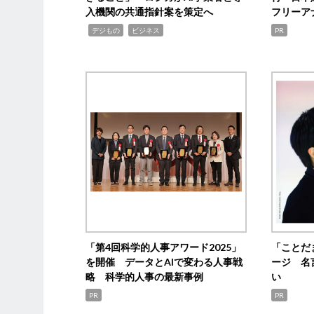
入機関の共通指針案を策定へ
フリーア
,
,
デジもの
ビジネス
PR
「第4回科学的人事アワード2025」
「ことだ
を開催 データとAIで変わる人事戦
ージ 名
略 科学的人事の最新事例
い
PR
PR