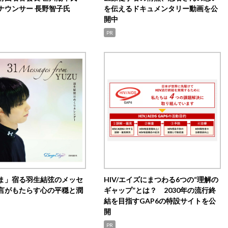
ナウンサー 長野智子氏
を伝えるドキュメンタリー動画を公
開中
PR
ま」宿る羽生結弦のメッセ
HIV/エイズにまつわる6つの“理解の
言がもたらす心の平穏と潤
ギャップ”とは？ 2030年の流行終
結を目指すGAP6の特設サイトを公
開
PR