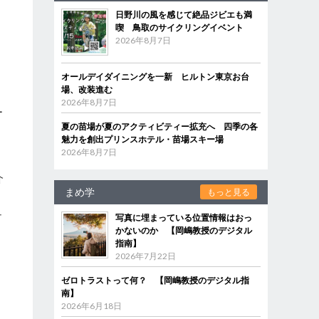
日野川の風を感じて絶品ジビエも満
喫 鳥取のサイクリングイベント
2026年8月7日
オールデイダイニングを一新 ヒルトン東京お台
場、改装進む
2026年8月7日
ー
夏の苗場が夏のアクティビティー拡充へ 四季の各
魅力を創出プリンスホテル・苗場スキー場
2026年8月7日
介
まめ学
もっと見る
ュ
写真に埋まっている位置情報はおっ
ミ
かないのか 【岡嶋教授のデジタル
指南】
2026年7月22日
ゼロトラストって何？ 【岡嶋教授のデジタル指
南】
2026年6月18日