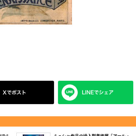
崎でミ
ミュシャ作品の没入型美術展「アール・