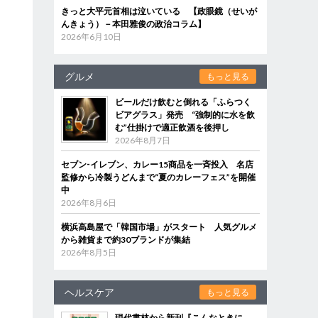
きっと大平元首相は泣いている 【政眼鏡（せいが
んきょう）－本田雅俊の政治コラム】
2026年6月10日
グルメ
もっと見る
ビールだけ飲むと倒れる「ふらつく
ビアグラス」発売 “強制的に水を飲
む”仕掛けで適正飲酒を後押し
2026年8月7日
セブン‐イレブン、カレー15商品を一斉投入 名店
監修から冷製うどんまで“夏のカレーフェス”を開催
中
2026年8月6日
横浜高島屋で「韓国市場」がスタート 人気グルメ
から雑貨まで約30ブランドが集結
2026年8月5日
ヘルスケア
もっと見る
現代書林から新刊『こんなときに