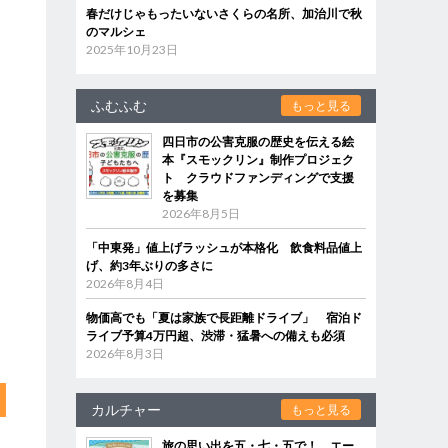
春だけじゃもったいないさくらの名所、加治川で秋
のマルシェ
2025年10月23日
ふむふむ
もっと見る
四日市の公害克服の歴史を伝える絵
本『スモックリン』制作プロジェク
ト クラウドファンディングで支援
を募集
2026年8月5日
「中東発」値上げラッシュが本格化 飲食料品値上
げ、約3年ぶりの多さに
2026年8月4日
物価高でも「夏は家族で長距離ドライブ」 宿泊ド
ライブ予算4万円超、渋滞・猛暑への備えも必須
2026年8月3日
カルチャー
もっと見る
旅の思い出を五・七・五で！ エー