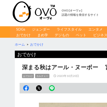
OVO [オーヴォ]
話題の情報を発信するサイト
コンテンツへ移動
検
SDGs
ジェンダー
ライフスタイル
エンタメ
索
おでかけ
まめ学
デジもの
ペット
ビジネ
ホーム
>
おでかけ
おでかけ
深まる秋はアール・ヌーボー 
2023年10月20日
おでかけ
カルチャー