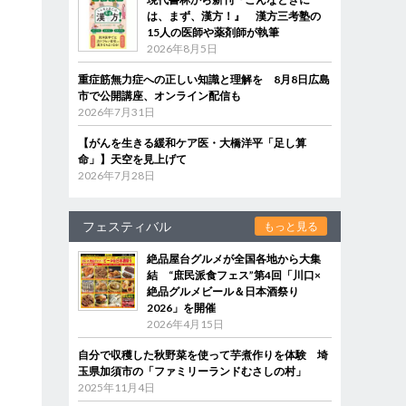
は、まず、漢方！』 漢方三考塾の
15人の医師や薬剤師が執筆
2026年8月5日
重症筋無力症への正しい知識と理解を 8月8日広島
市で公開講座、オンライン配信も
2026年7月31日
【がんを生きる緩和ケア医・大橋洋平「足し算
命」】天空を見上げて
2026年7月28日
フェスティバル
もっと見る
絶品屋台グルメが全国各地から大集
結 “庶民派食フェス”第4回「川口×
絶品グルメビール＆日本酒祭り
2026」を開催
2026年4月15日
自分で収穫した秋野菜を使って芋煮作りを体験 埼
玉県加須市の「ファミリーランドむさしの村」
2025年11月4日