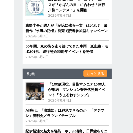
スが「かばんの日」に合わせ「旅行
川柳コンテスト」を開催
2026年8月7日
東野圭吾が選んだ「記憶に残る一文」はどれ？ 最
新作『永遠の記憶』発売で読者参加型キャンペーン
2026年8月7日
55年間、京の街を走り続けてきた車両 嵐山線・モ
ボ301形、運行開始55周年イベントを開催
2026年8月6日
動画
もっと見る
「100歳現役」目指すシニア1500人
が集結 マンション管理代務員イベ
ント「うぇるねすシップ」
2026年8月4日
AI時代、「暗黙知」は継承できるのか 「デジブ
レ」説明会／ラウンドテーブル
2026年8月3日
紀伊勝浦の魅力を堪能 ホテル浦島、日昇館をリニ