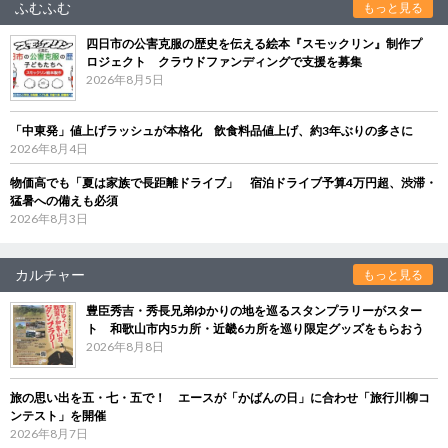
ふむふむ
もっと見る
四日市の公害克服の歴史を伝える絵本『スモックリン』制作プ
ロジェクト クラウドファンディングで支援を募集
2026年8月5日
「中東発」値上げラッシュが本格化 飲食料品値上げ、約3年ぶりの多さに
2026年8月4日
物価高でも「夏は家族で長距離ドライブ」 宿泊ドライブ予算4万円超、渋滞・
猛暑への備えも必須
2026年8月3日
カルチャー
もっと見る
豊臣秀吉・秀長兄弟ゆかりの地を巡るスタンプラリーがスター
ト 和歌山市内5カ所・近畿6カ所を巡り限定グッズをもらおう
2026年8月8日
旅の思い出を五・七・五で！ エースが「かばんの日」に合わせ「旅行川柳コ
ンテスト」を開催
2026年8月7日