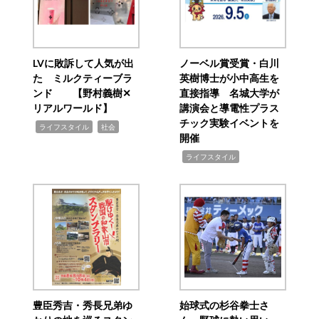
LVに敗訴して人気が出
ノーベル賞受賞・白川
た ミルクティーブラ
英樹博士が小中高生を
ンド 【野村義樹✕
直接指導 名城大学が
リアルワールド】
講演会と導電性プラス
チック実験イベントを
,
,
ライフスタイル
社会
開催
,
ライフスタイル
豊臣秀吉・秀長兄弟ゆ
始球式の杉谷拳士さ