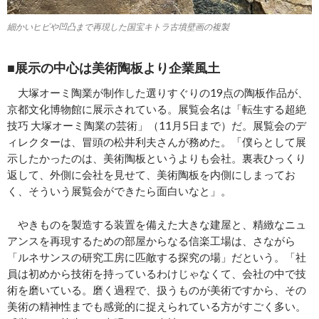
細かいヒビや凹凸まで再現した国宝キトラ古墳壁画の複製
■展示の中心は美術陶板より企業風土
大塚オーミ陶業が制作した選りすぐりの19点の陶板作品が、
京都文化博物館に展示されている。展覧会名は「転生する超絶
技巧 大塚オーミ陶業の芸術」（11月5日まで）だ。展覧会のデ
ィレクターは、冒頭の松井利夫さんが務めた。「僕らとして展
示したかったのは、美術陶板というよりも会社。裏表ひっくり
返して、外側に会社を見せて、美術陶板を内側にしまってお
く、そういう展覧会ができたら面白いなと」。
やきものを製造する装置を備えた大きな建屋と、精緻なニュ
アンスを再現するための部屋からなる信楽工場は、さながら
「ルネサンスの研究工房に匹敵する探究の場」だという。「社
員は初めから技術を持っているわけじゃなくて、会社の中で技
術を磨いている。磨く過程で、扱うものが美術ですから、その
美術の精神性までも感覚的に捉えられている方がすごく多い。