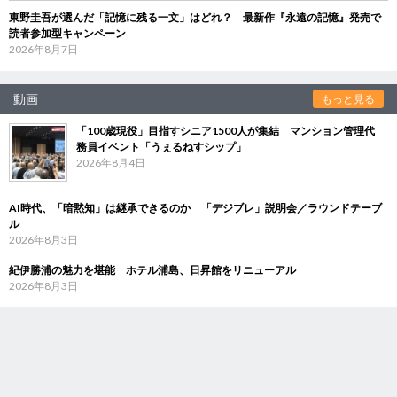
東野圭吾が選んだ「記憶に残る一文」はどれ？ 最新作『永遠の記憶』発売で
読者参加型キャンペーン
2026年8月7日
動画
もっと見る
「100歳現役」目指すシニア1500人が集結 マンション管理代
務員イベント「うぇるねすシップ」
2026年8月4日
AI時代、「暗黙知」は継承できるのか 「デジブレ」説明会／ラウンドテーブ
ル
2026年8月3日
紀伊勝浦の魅力を堪能 ホテル浦島、日昇館をリニューアル
2026年8月3日