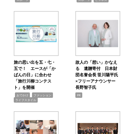
旅の思い出を五・七・
故人の「想い」かなえ
五で！ エースが「か
る 遺贈寄付 日本財
ばんの日」に合わせ
団名誉会長 笹川陽平氏
「旅行川柳コンテス
×フリーアナウンサー
ト」を開催
長野智子氏
,
,
,
おでかけ
ファッション
PR
ライフスタイル