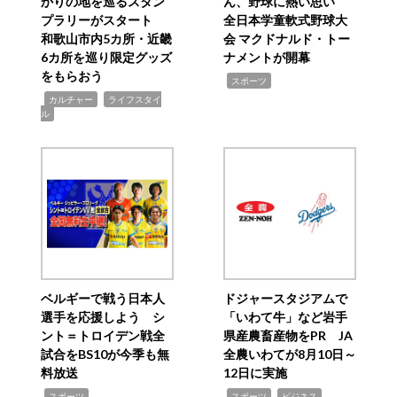
かりの地を巡るスタン
ん、野球に熱い思い
プラリーがスタート
全日本学童軟式野球大
和歌山市内5カ所・近畿
会 マクドナルド・トー
6カ所を巡り限定グッズ
ナメントが開幕
をもらおう
,
スポーツ
,
,
カルチャー
ライフスタイ
ル
ベルギーで戦う日本人
ドジャースタジアムで
選手を応援しよう シ
「いわて牛」など岩手
ント＝トロイデン戦全
県産農畜産物をPR JA
試合をBS10が今季も無
全農いわてが8月10日～
料放送
12日に実施
,
,
,
スポーツ
スポーツ
ビジネス