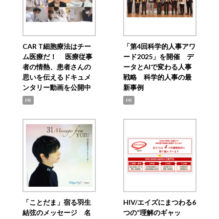
CAR T細胞療法はチー
「第4回科学的人事アワ
ム医療だ！ 医療従事
ード2025」を開催 デ
者の情熱、患者さんの
ータとAIで変わる人事
思いを伝えるドキュメ
戦略 科学的人事の最
ンタリー動画を公開中
新事例
PR
PR
「ことだま」宿る羽生
HIV/エイズにまつわる6
結弦のメッセージ 名
つの“理解のギャッ