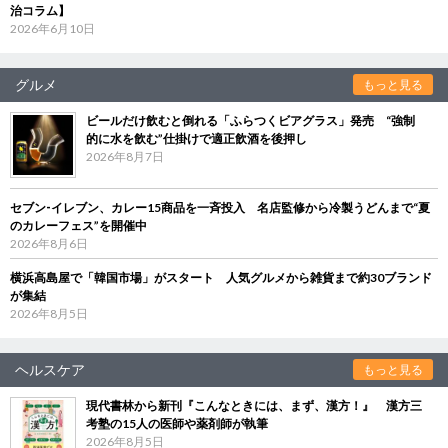
治コラム】
2026年6月10日
グルメ
もっと見る
ビールだけ飲むと倒れる「ふらつくビアグラス」発売 “強制
的に水を飲む”仕掛けで適正飲酒を後押し
2026年8月7日
セブン‐イレブン、カレー15商品を一斉投入 名店監修から冷製うどんまで“夏
のカレーフェス”を開催中
2026年8月6日
横浜高島屋で「韓国市場」がスタート 人気グルメから雑貨まで約30ブランド
が集結
2026年8月5日
ヘルスケア
もっと見る
現代書林から新刊『こんなときには、まず、漢方！』 漢方三
考塾の15人の医師や薬剤師が執筆
2026年8月5日