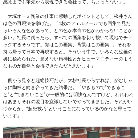
感覚までも筆先から表現できる会社って、ちょっとない」。
大塚オーミ陶業の仕事に感動したポイントとして、松井さん
は色の再現法を挙げた。「1枚のフェルメールでも画集で見た
らいろんな色があって、どの色が本当の色かわからないことが
多い。社長に伺ったら、すべての画集を切り抜いて現地でチェ
ックするそうです。顔はこの画集、背景はこの画集…。それを
持ち帰って日本で再現すると。そういう中で、いろんな絵画の
奥に秘められた、見えない精神性とかヒューマニティーのよう
なものが自然と会得できたんだと思います」。
側から見ると超絶技巧だが、大杉社長からすれば、がむしゃ
らに陶板と向き合ってきた結果だ。「やきもので“できるこ
と”と“できないこと”が一般的には明快なんですけど、われわれ
はあまりそれの境目を意識しないでやってきました。それがい
つからか、“超絶技巧”ということになっているのかなと思って
います」。