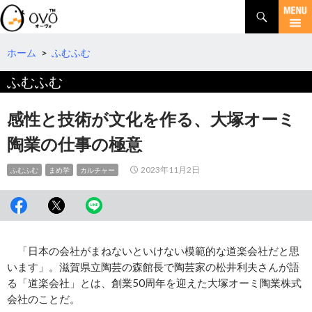
検
索
コ
ン
テ
ホーム
>
ふむふむ
ン
ふむふむ
ツ
へ
移
感性と技術が文化を作る、大塚オーミ
動
陶業の仕事の極意
2023年11月2日
ふむふむ
まめ学
カルチャー
「日本の会社がまねないといけない模範的な道楽会社だと思
います」。滋賀県立陶芸の森館長で陶芸家の松井利夫さんが語
る「道楽会社」とは、創業50周年を迎えた大塚オーミ陶業株式
会社のことだ。