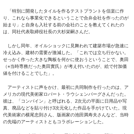
「特別に開発したタイルを作るテストプラントを信楽に作
り、これなら事業化できるということで合弁会社を作ったのが
始まり」と自身も入社する前の会社のことを教えてくれたの
は、同社代表取締役社長の大杉栄嗣さんだ。
しかし同年、オイルショックに見舞われて建築市場が急速に
冷え込み、建材の需要が激減した。「これでは立ち行かない。
せっかく作った大きな陶板を何かに使おうということで、奥田
（※当時専務だった奥田實氏）が考え付いたのが、絵で付加価
値を付けることでした」。
アーティストに声をかけ、最初に共同制作を行ったのは、ア
メリカの現代美術家ロバート・ラウシェンバーグさんだった。
彼は、「コンバイン」と呼ばれる、2次元の平面に日用品や写
真、廃品などを貼り付け3次元化した作品を手がけていた。現
代美術家の横尾忠則さん、版画家の池田満寿夫さんなど、当時
の先端のアーティストともコラボレーションした。