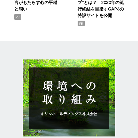
言がもたらす心の平穏
プ”とは？ 2030年の流
と潤い
行終結を目指すGAP6の
特設サイトを公開
PR
PR