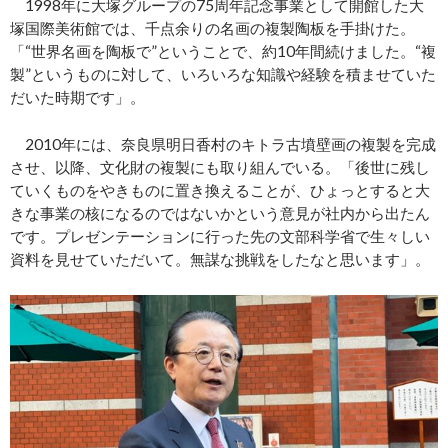
1998年に大塚グループの75周年記念事業として開館した大
塚国際美術館では、千点余りの名画の複製陶板を手掛けた。
「“世界名画を陶板で”ということで、約10年間続けました。“複
製”というものに対して、いろいろな知識や経験を積ませていた
だいた時期です」。
2010年には、奈良県明日香村のキトラ古墳壁画の複製を完成
させ、以降、文化財の複製にも取り組んでいる。「後世に残し
ていくものをやきものに置き換えることが、ひょっとすると大
きな事業の核になるのではないかという意見が社内から出たん
です。プレゼンテーションに行った先の文部科学省で生々しい
資料を見せていただいて。無謀な挑戦をしたなと思います」。