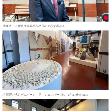
大塚オーミ陶業代表取締役社長の大杉栄嗣さん
左壁際の作品がロバート・ラウシェンバーグの「Dirt Shrine:West」