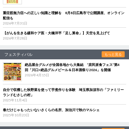
重症筋無力症への正しい知識と理解を 8月8日広島市で公開講座、オンライン
配信も
2026年7月31日
【がんを生きる緩和ケア医・大橋洋平「足し算命」】天空を見上げて
2026年7月28日
フェスティバル
もっと見る
絶品屋台グルメが全国各地から大集結 “庶民派食フェス”第4
回「川口×絶品グルメビール＆日本酒祭り2026」を開催
2026年4月15日
自分で収穫した秋野菜を使って芋煮作りを体験 埼玉県加須市の「ファミリー
ランドむさしの村」
2025年11月4日
春だけじゃもったいないさくらの名所、加治川で秋のマルシェ
2025年10月23日