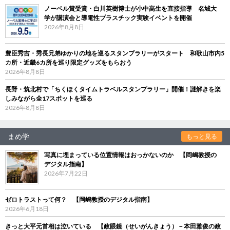
ノーベル賞受賞・白川英樹博士が小中高生を直接指導 名城大
学が講演会と導電性プラスチック実験イベントを開催
2026年8月8日
豊臣秀吉・秀長兄弟ゆかりの地を巡るスタンプラリーがスタート 和歌山市内5
カ所・近畿6カ所を巡り限定グッズをもらおう
2026年8月8日
長野・筑北村で「ちくほくタイムトラベルスタンプラリー」開催！謎解きを楽
しみながら全17スポットを巡る
2026年8月8日
まめ学
もっと見る
写真に埋まっている位置情報はおっかないのか 【岡嶋教授の
デジタル指南】
2026年7月22日
ゼロトラストって何？ 【岡嶋教授のデジタル指南】
2026年6月18日
きっと大平元首相は泣いている 【政眼鏡（せいがんきょう）－本田雅俊の政