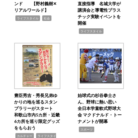
ンド 【野村義樹✕
直接指導 名城大学が
リアルワールド】
講演会と導電性プラス
チック実験イベントを
,
,
ライフスタイル
社会
開催
,
ライフスタイル
豊臣秀吉・秀長兄弟ゆ
始球式の杉谷拳士さ
かりの地を巡るスタン
ん、野球に熱い思い
プラリーがスタート
全日本学童軟式野球大
和歌山市内5カ所・近畿
会 マクドナルド・トー
6カ所を巡り限定グッズ
ナメントが開幕
をもらおう
,
スポーツ
,
,
カルチャー
ライフスタイ