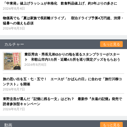
「中東発」値上げラッシュが本格化 飲食料品値上げ、約3年ぶりの多さに
2026年8月4日
物価高でも「夏は家族で長距離ドライブ」 宿泊ドライブ予算4万円超、渋滞・
猛暑への備えも必須
2026年8月3日
カルチャー
もっと見る
豊臣秀吉・秀長兄弟ゆかりの地を巡るスタンプラリーがスター
ト 和歌山市内5カ所・近畿6カ所を巡り限定グッズをもらおう
2026年8月8日
旅の思い出を五・七・五で！ エースが「かばんの日」に合わせ「旅行川柳コ
ンテスト」を開催
2026年8月7日
東野圭吾が選んだ「記憶に残る一文」はどれ？ 最新作『永遠の記憶』発売で
読者参加型キャンペーン
2026年8月7日
動画
もっと見る