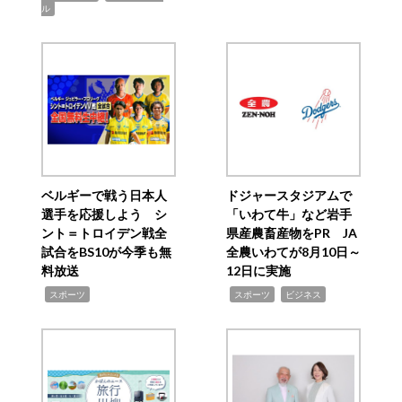
ル
ベルギーで戦う日本人
ドジャースタジアムで
選手を応援しよう シ
「いわて牛」など岩手
ント＝トロイデン戦全
県産農畜産物をPR JA
試合をBS10が今季も無
全農いわてが8月10日～
料放送
12日に実施
,
,
,
スポーツ
スポーツ
ビジネス