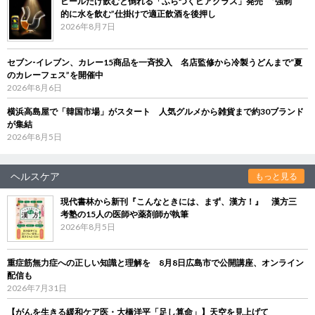
ビールだけ飲むと倒れる「ふらつくビアグラス」発売 “強制
的に水を飲む”仕掛けで適正飲酒を後押し
2026年8月7日
セブン‐イレブン、カレー15商品を一斉投入 名店監修から冷製うどんまで“夏
のカレーフェス”を開催中
2026年8月6日
横浜高島屋で「韓国市場」がスタート 人気グルメから雑貨まで約30ブランド
が集結
2026年8月5日
ヘルスケア
もっと見る
現代書林から新刊『こんなときには、まず、漢方！』 漢方三
考塾の15人の医師や薬剤師が執筆
2026年8月5日
重症筋無力症への正しい知識と理解を 8月8日広島市で公開講座、オンライン
配信も
2026年7月31日
【がんを生きる緩和ケア医・大橋洋平「足し算命」】天空を見上げて