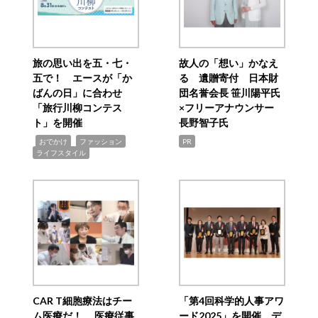
旅の思い出を五・七・
故人の「想い」かなえ
五で！ エースが「か
る 遺贈寄付 日本財
ばんの日」に合わせ
団名誉会長 笹川陽平氏
「旅行川柳コンテス
×フリーアナウンサー
ト」を開催
長野智子氏
,
,
,
おでかけ
ファッション
PR
ライフスタイル
CAR T細胞療法はチー
「第4回科学的人事アワ
ム医療だ！ 医療従事
ード2025」を開催 デ