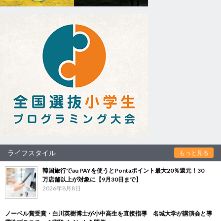
ライフスタイル
もっと見る
韓国旅行でau PAYを使うとPontaポイント最大20％還元！30
万店舗以上が対象に【9月30日まで】
2026年8月8日
ノーベル賞受賞・白川英樹博士が小中高生を直接指導 名城大学が講演会と導