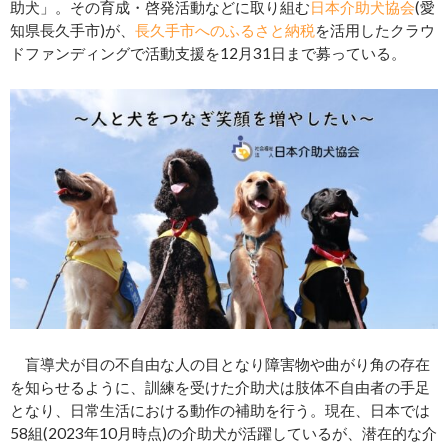
助犬」。その育成・啓発活動などに取り組む
日本介助犬協会
(愛
知県長久手市)が、
長久手市へのふるさと納税
を活用したクラウ
ドファンディングで活動支援を12月31日まで募っている。
盲導犬が目の不自由な人の目となり障害物や曲がり角の存在
を知らせるように、訓練を受けた介助犬は肢体不自由者の手足
となり、日常生活における動作の補助を行う。現在、日本では
58組(2023年10月時点)の介助犬が活躍しているが、潜在的な介