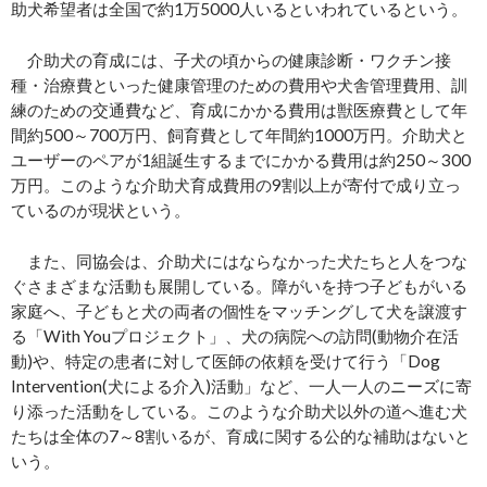
助犬希望者は全国で約1万5000人いるといわれているという。
介助犬の育成には、子犬の頃からの健康診断・ワクチン接
種・治療費といった健康管理のための費用や犬舎管理費用、訓
練のための交通費など、育成にかかる費用は獣医療費として年
間約500～700万円、飼育費として年間約1000万円。介助犬と
ユーザーのペアが1組誕生するまでにかかる費用は約250～300
万円。このような介助犬育成費用の9割以上が寄付で成り立っ
ているのが現状という。
また、同協会は、介助犬にはならなかった犬たちと人をつな
ぐさまざまな活動も展開している。障がいを持つ子どもがいる
家庭へ、子どもと犬の両者の個性をマッチングして犬を譲渡す
る「With Youプロジェクト」、犬の病院への訪問(動物介在活
動)や、特定の患者に対して医師の依頼を受けて行う「Dog
Intervention(犬による介入)活動」など、一人一人のニーズに寄
り添った活動をしている。このような介助犬以外の道へ進む犬
たちは全体の7～8割いるが、育成に関する公的な補助はないと
いう。