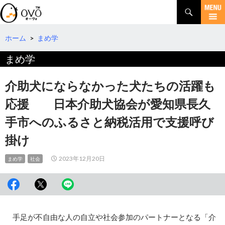
検
索
コ
ン
テ
ホーム
>
まめ学
ン
まめ学
ツ
へ
移
介助犬にならなかった犬たちの活躍も
動
応援 日本介助犬協会が愛知県長久
手市へのふるさと納税活用で支援呼び
掛け
2023年12月20日
まめ学
社会
手足が不自由な人の自立や社会参加のパートナーとなる「介