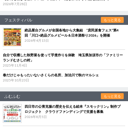
2026年7月28日
フェスティバル
もっと見る
絶品屋台グルメが全国各地から大集結 “庶民派食フェス”第4
回「川口×絶品グルメビール＆日本酒祭り2026」を開催
2026年4月15日
自分で収穫した秋野菜を使って芋煮作りを体験 埼玉県加須市の「ファミリー
ランドむさしの村」
2025年11月4日
春だけじゃもったいないさくらの名所、加治川で秋のマルシェ
2025年10月23日
ふむふむ
もっと見る
四日市の公害克服の歴史を伝える絵本『スモックリン』制作プ
ロジェクト クラウドファンディングで支援を募集
2026年8月5日