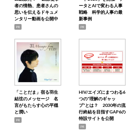
者の情熱、患者さんの
ータとAIで変わる人事
思いを伝えるドキュメ
戦略 科学的人事の最
ンタリー動画を公開中
新事例
PR
PR
「ことだま」宿る羽生
HIV/エイズにまつわる6
結弦のメッセージ 名
つの“理解のギャッ
言がもたらす心の平穏
プ”とは？ 2030年の流
と潤い
行終結を目指すGAP6の
特設サイトを公開
PR
PR