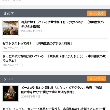
まめ学
もっと見る
写真に埋まっている位置情報はおっかないのか 【岡嶋教授の
デジタル指南】
2026年7月22日
ゼロトラストって何？ 【岡嶋教授のデジタル指南】
2026年6月18日
きっと大平元首相は泣いている 【政眼鏡（せいがんきょう）－本田雅俊の政
治コラム】
2026年6月10日
グルメ
もっと見る
ビールだけ飲むと倒れる「ふらつくビアグラス」発売 “強制
的に水を飲む”仕掛けで適正飲酒を後押し
2026年8月7日
セブン‐イレブン、カレー15商品を一斉投入 名店監修から冷製うどんまで“夏