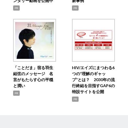
ンタリー動画を公開中
新事例
PR
PR
「ことだま」宿る羽生
HIV/エイズにまつわる6
結弦のメッセージ 名
つの“理解のギャッ
言がもたらす心の平穏
プ”とは？ 2030年の流
と潤い
行終結を目指すGAP6の
特設サイトを公開
PR
PR