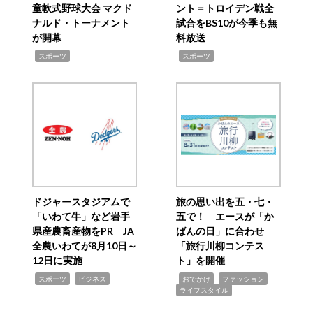
童軟式野球大会 マクド
ント＝トロイデン戦全
ナルド・トーナメント
試合をBS10が今季も無
が開幕
料放送
,
,
スポーツ
スポーツ
ドジャースタジアムで
旅の思い出を五・七・
「いわて牛」など岩手
五で！ エースが「か
県産農畜産物をPR JA
ばんの日」に合わせ
全農いわてが8月10日～
「旅行川柳コンテス
12日に実施
ト」を開催
,
,
,
,
,
スポーツ
ビジネス
おでかけ
ファッション
ライフスタイル