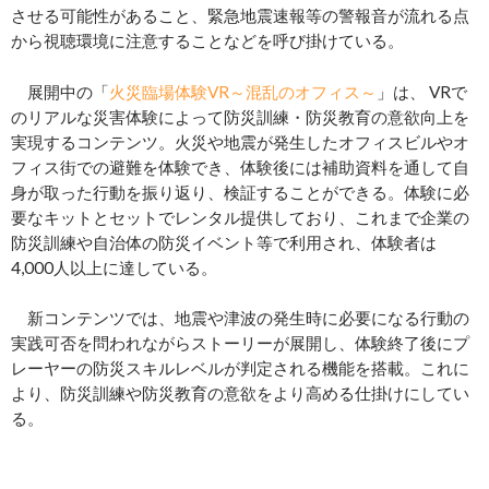
させる可能性があること、緊急地震速報等の警報音が流れる点
から視聴環境に注意することなどを呼び掛けている。
展開中の「
火災臨場体験VR～混乱のオフィス～
」は、 VRで
のリアルな災害体験によって防災訓練・防災教育の意欲向上を
実現するコンテンツ。火災や地震が発生したオフィスビルやオ
フィス街での避難を体験でき、体験後には補助資料を通して自
身が取った行動を振り返り、検証することができる。体験に必
要なキットとセットでレンタル提供しており、これまで企業の
防災訓練や自治体の防災イベント等で利用され、体験者は
4,000人以上に達している。
新コンテンツでは、地震や津波の発生時に必要になる行動の
実践可否を問われながらストーリーが展開し、体験終了後にプ
レーヤーの防災スキルレベルが判定される機能を搭載。これに
より、防災訓練や防災教育の意欲をより高める仕掛けにしてい
る。