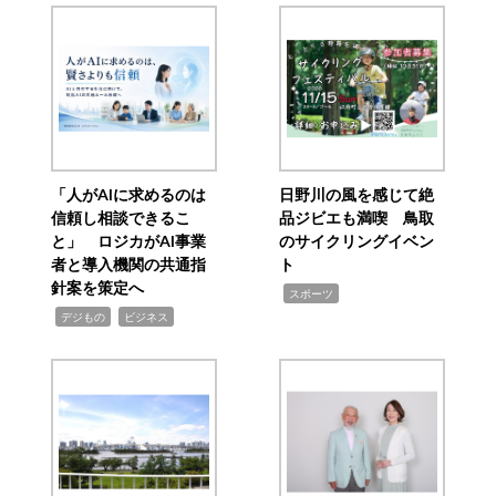
「人がAIに求めるのは
日野川の風を感じて絶
信頼し相談できるこ
品ジビエも満喫 鳥取
と」 ロジカがAI事業
のサイクリングイベン
者と導入機関の共通指
ト
針案を策定へ
,
スポーツ
,
,
デジもの
ビジネス