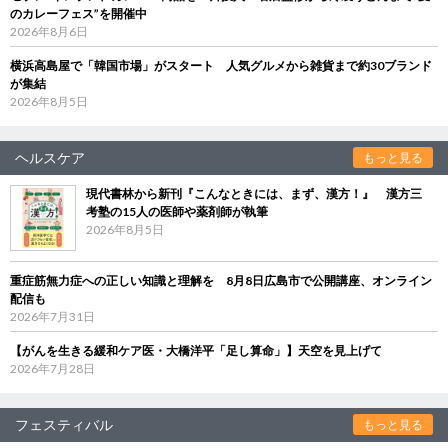
のカレーフェス”を開催中
2026年8月6日
横浜高島屋で「韓国市場」がスタート 人気グルメから雑貨まで約30ブランド
が集結
2026年8月5日
ヘルスケア
もっと見る
現代書林から新刊『こんなときには、まず、漢方！』 漢方三
考塾の15人の医師や薬剤師が執筆
2026年8月5日
重症筋無力症への正しい知識と理解を 8月8日広島市で公開講座、オンライン
配信も
2026年7月31日
【がんを生きる緩和ケア医・大橋洋平「足し算命」】天空を見上げて
2026年7月28日
フェスティバル
もっと見る