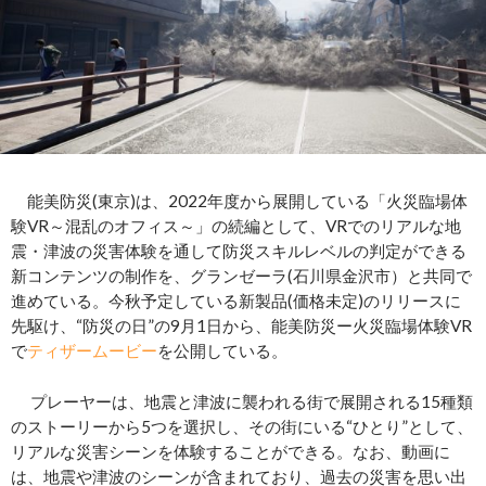
能美防災(東京)は、2022年度から展開している「火災臨場体
験VR～混乱のオフィス～」の続編として、VRでのリアルな地
震・津波の災害体験を通して防災スキルレベルの判定ができる
新コンテンツの制作を、グランゼーラ(石川県金沢市）と共同で
進めている。今秋予定している新製品(価格未定)のリリースに
先駆け、“防災の日”の9月1日から、能美防災ー火災臨場体験VR
で
ティザームービー
を公開している。
プレーヤーは、地震と津波に襲われる街で展開される15種類
のストーリーから5つを選択し、その街にいる“ひとり”として、
リアルな災害シーンを体験することができる。なお、動画に
は、地震や津波のシーンが含まれており、過去の災害を思い出