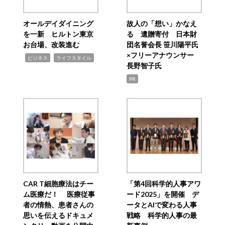
オールデイダイニング
故人の「想い」かなえ
を一新 ヒルトン東京
る 遺贈寄付 日本財
お台場、改装進む
団名誉会長 笹川陽平氏
×フリーアナウンサー
,
,
ビジネス
ライフスタイル
長野智子氏
PR
CAR T細胞療法はチー
「第4回科学的人事アワ
ム医療だ！ 医療従事
ード2025」を開催 デ
者の情熱、患者さんの
ータとAIで変わる人事
思いを伝えるドキュメ
戦略 科学的人事の最