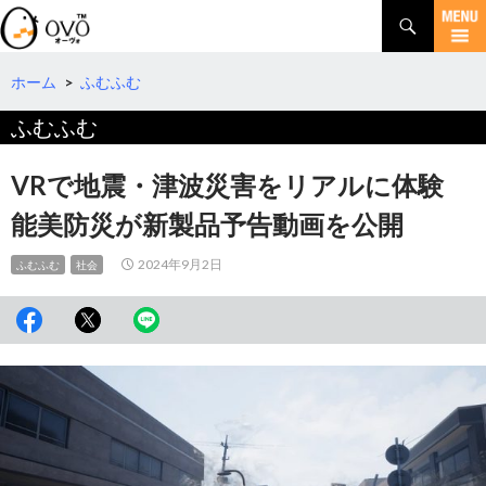
検
索
コ
ン
テ
ホーム
>
ふむふむ
ン
ふむふむ
ツ
へ
移
VRで地震・津波災害をリアルに体験
動
能美防災が新製品予告動画を公開
2024年9月2日
ふむふむ
社会