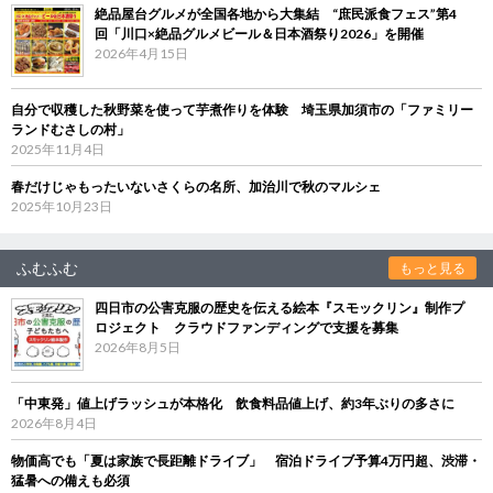
絶品屋台グルメが全国各地から大集結 “庶民派食フェス”第4
回「川口×絶品グルメビール＆日本酒祭り2026」を開催
2026年4月15日
自分で収穫した秋野菜を使って芋煮作りを体験 埼玉県加須市の「ファミリー
ランドむさしの村」
2025年11月4日
春だけじゃもったいないさくらの名所、加治川で秋のマルシェ
2025年10月23日
ふむふむ
もっと見る
四日市の公害克服の歴史を伝える絵本『スモックリン』制作プ
ロジェクト クラウドファンディングで支援を募集
2026年8月5日
「中東発」値上げラッシュが本格化 飲食料品値上げ、約3年ぶりの多さに
2026年8月4日
物価高でも「夏は家族で長距離ドライブ」 宿泊ドライブ予算4万円超、渋滞・
猛暑への備えも必須