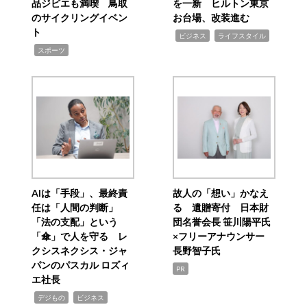
品ジビエも満喫 鳥取
を一新 ヒルトン東京
のサイクリングイベン
お台場、改装進む
ト
,
,
ビジネス
ライフスタイル
,
スポーツ
AIは「手段」、最終責
故人の「想い」かなえ
任は「人間の判断」
る 遺贈寄付 日本財
「法の支配」という
団名誉会長 笹川陽平氏
「傘」で人を守る レ
×フリーアナウンサー
クシスネクシス・ジャ
長野智子氏
パンのパスカル ロズィ
PR
エ社長
,
,
デジもの
ビジネス