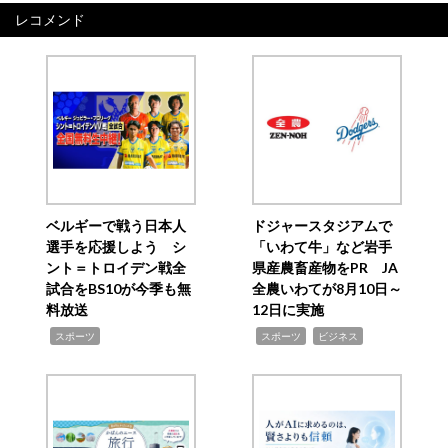
レコメンド
ベルギーで戦う日本人
ドジャースタジアムで
選手を応援しよう シ
「いわて牛」など岩手
ント＝トロイデン戦全
県産農畜産物をPR JA
試合をBS10が今季も無
全農いわてが8月10日～
料放送
12日に実施
,
,
,
スポーツ
スポーツ
ビジネス