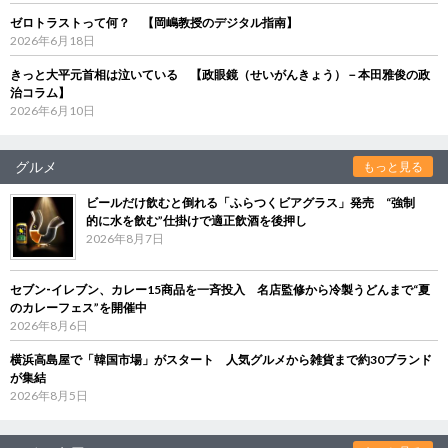
ゼロトラストって何？ 【岡嶋教授のデジタル指南】
2026年6月18日
きっと大平元首相は泣いている 【政眼鏡（せいがんきょう）－本田雅俊の政
治コラム】
2026年6月10日
グルメ
もっと見る
ビールだけ飲むと倒れる「ふらつくビアグラス」発売 “強制
的に水を飲む”仕掛けで適正飲酒を後押し
2026年8月7日
セブン‐イレブン、カレー15商品を一斉投入 名店監修から冷製うどんまで“夏
のカレーフェス”を開催中
2026年8月6日
横浜高島屋で「韓国市場」がスタート 人気グルメから雑貨まで約30ブランド
が集結
2026年8月5日