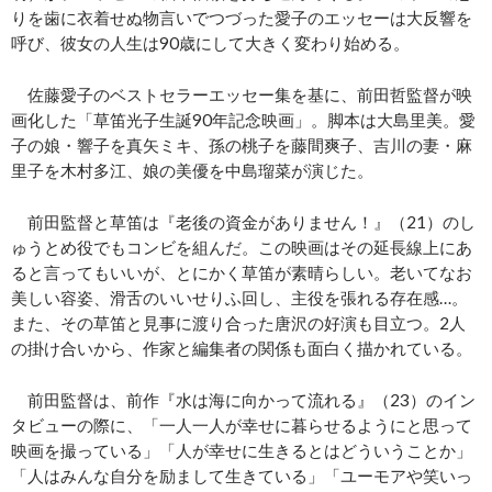
りを歯に衣着せぬ物言いでつづった愛子のエッセーは大反響を
呼び、彼女の人生は90歳にして大きく変わり始める。
佐藤愛子のベストセラーエッセー集を基に、前田哲監督が映
画化した「草笛光子生誕90年記念映画」。脚本は大島里美。愛
子の娘・響子を真矢ミキ、孫の桃子を藤間爽子、吉川の妻・麻
里子を木村多江、娘の美優を中島瑠菜が演じた。
前田監督と草笛は『老後の資金がありません！』（21）のし
ゅうとめ役でもコンビを組んだ。この映画はその延長線上にあ
ると言ってもいいが、とにかく草笛が素晴らしい。老いてなお
美しい容姿、滑舌のいいせりふ回し、主役を張れる存在感…。
また、その草笛と見事に渡り合った唐沢の好演も目立つ。2人
の掛け合いから、作家と編集者の関係も面白く描かれている。
前田監督は、前作『水は海に向かって流れる』（23）のイン
タビューの際に、「一人一人が幸せに暮らせるようにと思って
映画を撮っている」「人が幸せに生きるとはどういうことか」
「人はみんな自分を励まして生きている」「ユーモアや笑いっ