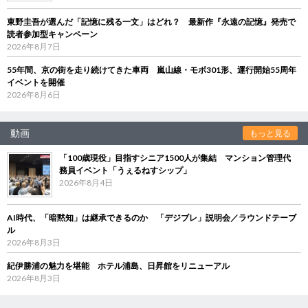
東野圭吾が選んだ「記憶に残る一文」はどれ？ 最新作『永遠の記憶』発売で
読者参加型キャンペーン
2026年8月7日
55年間、京の街を走り続けてきた車両 嵐山線・モボ301形、運行開始55周年
イベントを開催
2026年8月6日
動画
もっと見る
「100歳現役」目指すシニア1500人が集結 マンション管理代
務員イベント「うぇるねすシップ」
2026年8月4日
AI時代、「暗黙知」は継承できるのか 「デジブレ」説明会／ラウンドテーブ
ル
2026年8月3日
紀伊勝浦の魅力を堪能 ホテル浦島、日昇館をリニューアル
2026年8月3日