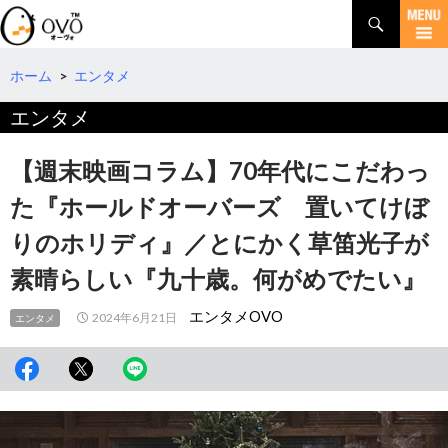
検
索
コ
ン
テ
ホーム
>
エンタメ
ン
エンタメ
ツ
へ
移
【週末映画コラム】70年代にこだわっ
動
た『ホールドオーバーズ 置いてけぼ
りのホリディ』／とにかく草笛光子が
素晴らしい『九十歳。何がめでたい』
エンタメOVO
2024年6月21日
エンタメ