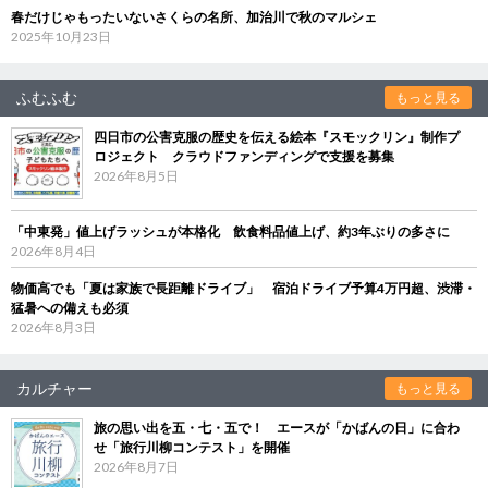
春だけじゃもったいないさくらの名所、加治川で秋のマルシェ
2025年10月23日
ふむふむ
もっと見る
四日市の公害克服の歴史を伝える絵本『スモックリン』制作プ
ロジェクト クラウドファンディングで支援を募集
2026年8月5日
「中東発」値上げラッシュが本格化 飲食料品値上げ、約3年ぶりの多さに
2026年8月4日
物価高でも「夏は家族で長距離ドライブ」 宿泊ドライブ予算4万円超、渋滞・
猛暑への備えも必須
2026年8月3日
カルチャー
もっと見る
旅の思い出を五・七・五で！ エースが「かばんの日」に合わ
せ「旅行川柳コンテスト」を開催
2026年8月7日