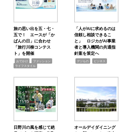
旅の思い出を五・七・
「人がAIに求めるのは
五で！ エースが「か
信頼し相談できるこ
ばんの日」に合わせ
と」 ロジカがAI事業
「旅行川柳コンテス
者と導入機関の共通指
ト」を開催
針案を策定へ
,
,
,
,
,
おでかけ
ファッション
デジもの
ビジネス
ライフスタイル
日野川の風を感じて絶
オールデイダイニング