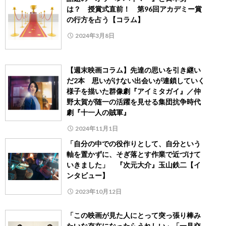
は？ 授賞式直前！ 第96回アカデミー賞
の行方を占う【コラム】
2024年3月8日
【週末映画コラム】先達の思いを引き継い
だ2本 思いがけない出会いが連鎖していく
様子を描いた群像劇『アイミタガイ』／仲
野太賀が随一の活躍を見せる集団抗争時代
劇『十一人の賊軍』
2024年11月1日
「自分の中での役作りとして、自分という
軸を置かずに、そぎ落とす作業で近づけて
いきました」 『次元大介』玉山鉄二【イ
ンタビュー】
2023年10月12日
「この映画が見た人にとって突っ張り棒み
たいな存在になったらうれしい」「一見交