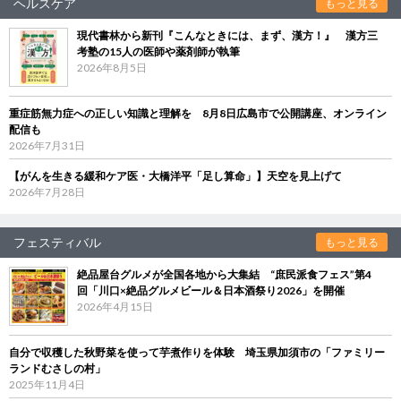
ヘルスケア
もっと見る
現代書林から新刊『こんなときには、まず、漢方！』 漢方三
考塾の15人の医師や薬剤師が執筆
2026年8月5日
重症筋無力症への正しい知識と理解を 8月8日広島市で公開講座、オンライン
配信も
2026年7月31日
【がんを生きる緩和ケア医・大橋洋平「足し算命」】天空を見上げて
2026年7月28日
フェスティバル
もっと見る
絶品屋台グルメが全国各地から大集結 “庶民派食フェス”第4
回「川口×絶品グルメビール＆日本酒祭り2026」を開催
2026年4月15日
自分で収穫した秋野菜を使って芋煮作りを体験 埼玉県加須市の「ファミリー
ランドむさしの村」
2025年11月4日