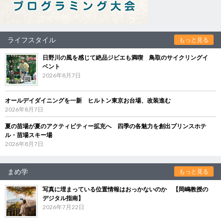
ライフスタイル
もっと見る
日野川の風を感じて絶品ジビエも満喫 鳥取のサイクリングイ
ベント
2026年8月7日
オールデイダイニングを一新 ヒルトン東京お台場、改装進む
2026年8月7日
夏の苗場が夏のアクティビティー拡充へ 四季の各魅力を創出プリンスホテ
ル・苗場スキー場
2026年8月7日
まめ学
もっと見る
写真に埋まっている位置情報はおっかないのか 【岡嶋教授の
デジタル指南】
2026年7月22日