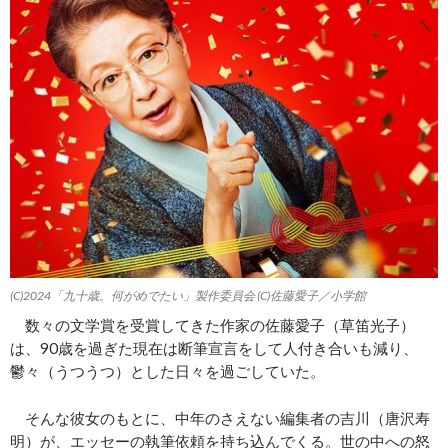
(C)2024「九十歳。何がめでたい」製作委員会 (C)佐藤愛子／小学館
数々の文学賞を受賞してきた作家の佐藤愛子（草笛光子）
は、90歳を過ぎた現在は断筆宣言をして人付き合いも減り、
鬱々（うつうつ）とした日々を過ごしていた。
そんな彼女のもとに、中年のさえない編集者の吉川（唐沢寿
明）が、エッセーの執筆依頼を持ち込んでくる。世の中への怒