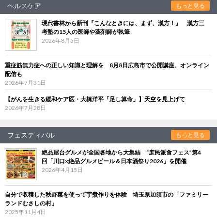
ヘルスケア
もっと見る
現代書林から新刊『こんなときには、まず、漢方！』 漢方三
考塾の15人の医師や薬剤師が執筆
2026年8月5日
重症筋無力症への正しい知識と理解を 8月8日広島市で公開講座、オンライン
配信も
2026年7月31日
【がんを生きる緩和ケア医・大橋洋平「足し算命」】天空を見上げて
2026年7月28日
フェスティバル
もっと見る
絶品屋台グルメが全国各地から大集結 “庶民派食フェス”第4
回「川口×絶品グルメビール＆日本酒祭り2026」を開催
2026年4月15日
自分で収穫した秋野菜を使って芋煮作りを体験 埼玉県加須市の「ファミリー
ランドむさしの村」
2025年11月4日