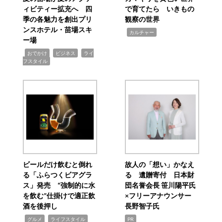
ィビティー拡充へ 四
で育てたら いきもの
季の各魅力を創出プリ
観察の世界
ンスホテル・苗場スキ
,
カルチャー
ー場
,
,
,
おでかけ
ビジネス
ライ
フスタイル
ビールだけ飲むと倒れ
故人の「想い」かなえ
る「ふらつくビアグラ
る 遺贈寄付 日本財
ス」発売 “強制的に水
団名誉会長 笹川陽平氏
を飲む”仕掛けで適正飲
×フリーアナウンサー
酒を後押し
長野智子氏
,
,
グルメ
ライフスタイル
PR