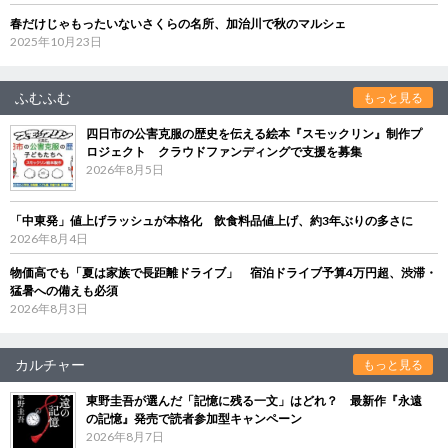
春だけじゃもったいないさくらの名所、加治川で秋のマルシェ
2025年10月23日
ふむふむ
もっと見る
四日市の公害克服の歴史を伝える絵本『スモックリン』制作プ
ロジェクト クラウドファンディングで支援を募集
2026年8月5日
「中東発」値上げラッシュが本格化 飲食料品値上げ、約3年ぶりの多さに
2026年8月4日
物価高でも「夏は家族で長距離ドライブ」 宿泊ドライブ予算4万円超、渋滞・
猛暑への備えも必須
2026年8月3日
カルチャー
もっと見る
東野圭吾が選んだ「記憶に残る一文」はどれ？ 最新作『永遠
の記憶』発売で読者参加型キャンペーン
2026年8月7日