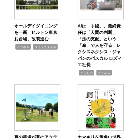
オールデイダイニング
AIは「手段」、最終責
を一新 ヒルトン東京
任は「人間の判断」
お台場、改装進む
「法の支配」という
「傘」で人を守る レ
,
,
ビジネス
ライフスタイル
クシスネクシス・ジャ
パンのパスカル ロズィ
エ社長
,
,
デジもの
ビジネス
夏の苗場が夏のアクテ
カマキリを黄色い世界