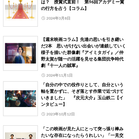
は？ 授賞式直前！ 第96回アカデミー賞
の行方を占う【コラム】
2024年3月8日
【週末映画コラム】先達の思いを引き継い
だ2本 思いがけない出会いが連鎖していく
様子を描いた群像劇『アイミタガイ』／仲
野太賀が随一の活躍を見せる集団抗争時代
劇『十一人の賊軍』
2024年11月1日
「自分の中での役作りとして、自分という
軸を置かずに、そぎ落とす作業で近づけて
いきました」 『次元大介』玉山鉄二【イ
ンタビュー】
2023年10月12日
「この映画が見た人にとって突っ張り棒み
たいな存在になったらうれしい」「一見交