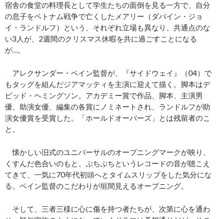
宿舎の食堂の料理長として学生たちの面倒を見る一方で、自分
の息子をベトナム戦争で亡くしたメアリー（ダバイン・ジョ
イ・ランドルフ）という、それぞれ立場も異なり、共通点のな
い3人が、2週間のクリスマス休暇を共に過ごすことになる
が…。
アレクサンダー・ペイン監督が、『サイドウェイ』（04）で
もタッグを組んだジアマッティを主演に迎えて描く。脚本はデ
ビッド・ヘミングソン。アカデミー賞で作品、脚本、主演男
優、助演女優、編集の各賞にノミネートされ、ランドルフが助
演女優賞を受賞した。「ホールドオーバーズ」とは残留者のこ
と。
懐かしい旧式のユニバーサルのオープニングマークが映り、
くすんだ色合いのもと、ぷちぷちというレコードの音が聴こえ
てきて、一気に70年代初頭へとタイムスリップをした気分にな
る。ペイン監督のこだわりが垣間見えるオープニング。
そして、三者三様に心に傷を持つ者たちが、次第に心を通わ