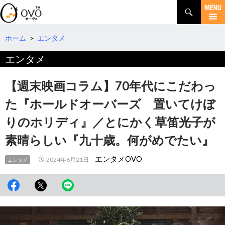
検
索
コ
ン
テ
ホーム
>
エンタメ
ン
エンタメ
ツ
へ
移
【週末映画コラム】70年代にこだわっ
動
た『ホールドオーバーズ 置いてけぼ
りのホリディ』／とにかく草笛光子が
素晴らしい『九十歳。何がめでたい』
エンタメOVO
2024年6月21日
エンタメ