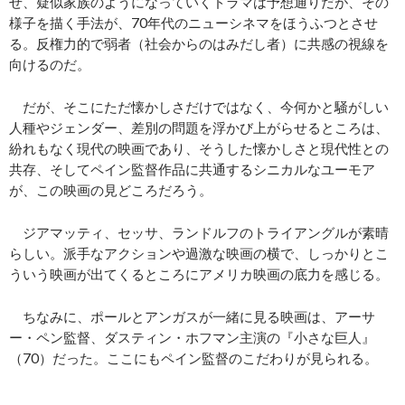
せ、疑似家族のようになっていくドラマは予想通りだが、その
様子を描く手法が、70年代のニューシネマをほうふつとさせ
る。反権力的で弱者（社会からのはみだし者）に共感の視線を
向けるのだ。
だが、そこにただ懐かしさだけではなく、今何かと騒がしい
人種やジェンダー、差別の問題を浮かび上がらせるところは、
紛れもなく現代の映画であり、そうした懐かしさと現代性との
共存、そしてペイン監督作品に共通するシニカルなユーモア
が、この映画の見どころだろう。
ジアマッティ、セッサ、ランドルフのトライアングルが素晴
らしい。派手なアクションや過激な映画の横で、しっかりとこ
ういう映画が出てくるところにアメリカ映画の底力を感じる。
ちなみに、ポールとアンガスが一緒に見る映画は、アーサ
ー・ペン監督、ダスティン・ホフマン主演の『小さな巨人』
（70）だった。ここにもペイン監督のこだわりが見られる。