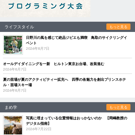
ライフスタイル
もっと見る
日野川の風を感じて絶品ジビエも満喫 鳥取のサイクリングイ
ベント
2026年8月7日
オールデイダイニングを一新 ヒルトン東京お台場、改装進む
2026年8月7日
夏の苗場が夏のアクティビティー拡充へ 四季の各魅力を創出プリンスホテ
ル・苗場スキー場
2026年8月7日
まめ学
もっと見る
写真に埋まっている位置情報はおっかないのか 【岡嶋教授の
デジタル指南】
2026年7月22日