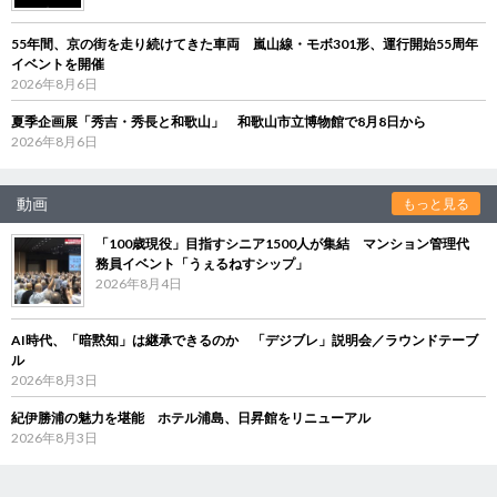
55年間、京の街を走り続けてきた車両 嵐山線・モボ301形、運行開始55周年
イベントを開催
2026年8月6日
夏季企画展「秀吉・秀長と和歌山」 和歌山市立博物館で8月8日から
2026年8月6日
動画
もっと見る
「100歳現役」目指すシニア1500人が集結 マンション管理代
務員イベント「うぇるねすシップ」
2026年8月4日
AI時代、「暗黙知」は継承できるのか 「デジブレ」説明会／ラウンドテーブ
ル
2026年8月3日
紀伊勝浦の魅力を堪能 ホテル浦島、日昇館をリニューアル
2026年8月3日