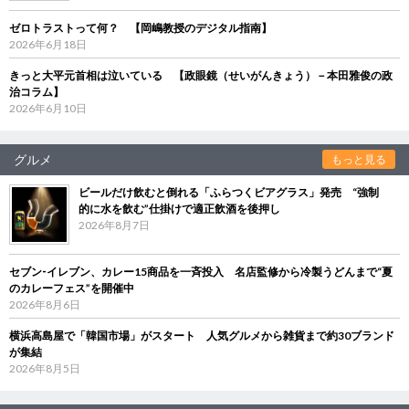
ゼロトラストって何？ 【岡嶋教授のデジタル指南】
2026年6月18日
きっと大平元首相は泣いている 【政眼鏡（せいがんきょう）－本田雅俊の政
治コラム】
2026年6月10日
グルメ
もっと見る
ビールだけ飲むと倒れる「ふらつくビアグラス」発売 “強制
的に水を飲む”仕掛けで適正飲酒を後押し
2026年8月7日
セブン‐イレブン、カレー15商品を一斉投入 名店監修から冷製うどんまで“夏
のカレーフェス”を開催中
2026年8月6日
横浜高島屋で「韓国市場」がスタート 人気グルメから雑貨まで約30ブランド
が集結
2026年8月5日