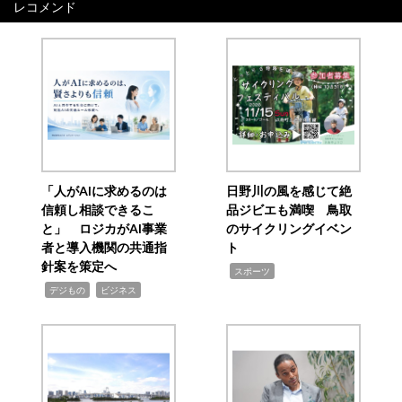
レコメンド
「人がAIに求めるのは
日野川の風を感じて絶
信頼し相談できるこ
品ジビエも満喫 鳥取
と」 ロジカがAI事業
のサイクリングイベン
者と導入機関の共通指
ト
針案を策定へ
,
スポーツ
,
,
デジもの
ビジネス