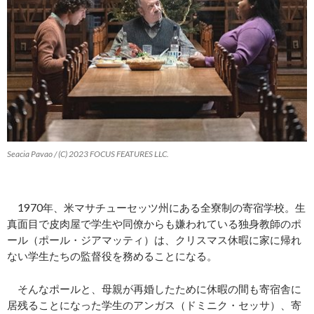
Seacia Pavao / (C) 2023 FOCUS FEATURES LLC.
1970年、米マサチューセッツ州にある全寮制の寄宿学校。生
真面目で皮肉屋で学生や同僚からも嫌われている独身教師のポ
ール（ポール・ジアマッティ）は、クリスマス休暇に家に帰れ
ない学生たちの監督役を務めることになる。
そんなポールと、母親が再婚したために休暇の間も寄宿舎に
居残ることになった学生のアンガス（ドミニク・セッサ）、寄