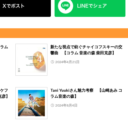
ラム
新たな視点で紡ぐチャイコフスキーの交
響曲 【コラム 音楽の森 柴田克彦】
2024年4月21日
ケフ
Tani Yuukiさん魅力考察 【山崎あみ コ
克彦】
ラム音楽の森】
2024年8月4日