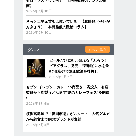
ゼロトラストって何？ 【岡嶋教授のデジタル指
南】
2026年6月18日
ヨ
きっと大平元首相は泣いている 【政眼鏡（せいが
んきょう）－本田雅俊の政治コラム】
と
2026年6月10日
グルメ
もっと見る
ビールだけ飲むと倒れる「ふらつく
ビアグラス」発売 “強制的に水を飲
む”仕掛けで適正飲酒を後押し
2026年8月7日
セブン‐イレブン、カレー15商品を一斉投入 名店
監修から冷製うどんまで“夏のカレーフェス”を開催
中
2026年8月6日
横浜高島屋で「韓国市場」がスタート 人気グルメ
から雑貨まで約30ブランドが集結
2026年8月5日