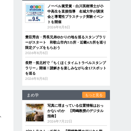
ノーベル賞受賞・白川英樹博士が小
中高生を直接指導 名城大学が講演
会と導電性プラスチック実験イベン
トを開催
2026年8月8日
豊臣秀吉・秀長兄弟ゆかりの地を巡るスタンプラリ
ーがスタート 和歌山市内5カ所・近畿6カ所を巡り
限定グッズをもらおう
2026年8月8日
長野・筑北村で「ちくほくタイムトラベルスタンプ
ラリー」開催！謎解きを楽しみながら全17スポット
を巡る
2026年8月8日
まめ学
もっと見る
写真に埋まっている位置情報はおっ
かないのか 【岡嶋教授のデジタル
指南】
か
2026年7月22日