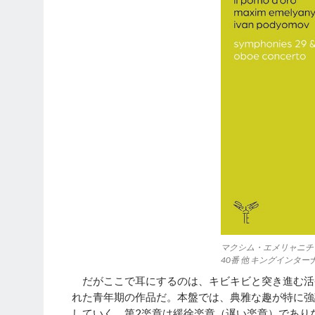
マクシム・エメリャニチ
40番 他 キングインターナ
だがここで耳にするのは、キビキビと突き進む活
れた青年期の作品だ。本盤では、典雅な趣が特に強
していく。第2楽章は緩徐楽章（遅い楽章）であり