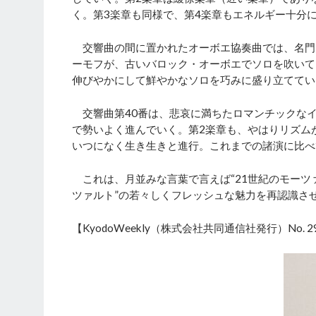
く。第3楽章も同様で、第4楽章もエネルギー十分
交響曲の間に置かれたオーボエ協奏曲では、名門
ーモフが、古いバロック・オーボエでソロを吹いて
伸びやかにして鮮やかなソロを巧みに盛り立ててい
交響曲第40番は、悲哀に満ちたロマンチックなイ
で勢いよく進んでいく。第2楽章も、やはりリズム
いつになく生き生きと進行。これまでの諸演に比べ
これは、月並みな言葉で言えば“21世紀のモーツ
ツァルト”の若々しくフレッシュな魅力を再認識さ
【KyodoWeekly（株式会社共同通信社発行）No. 