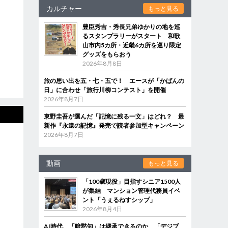
カルチャー
もっと見る
豊臣秀吉・秀長兄弟ゆかりの地を巡
るスタンプラリーがスタート 和歌
山市内5カ所・近畿6カ所を巡り限定
グッズをもらおう
2026年8月8日
旅の思い出を五・七・五で！ エースが「かばんの
日」に合わせ「旅行川柳コンテスト」を開催
2026年8月7日
東野圭吾が選んだ「記憶に残る一文」はどれ？ 最
新作『永遠の記憶』発売で読者参加型キャンペーン
2026年8月7日
動画
もっと見る
「100歳現役」目指すシニア1500人
が集結 マンション管理代務員イベ
ント「うぇるねすシップ」
2026年8月4日
AI時代、「暗黙知」は継承できるのか 「デジブ