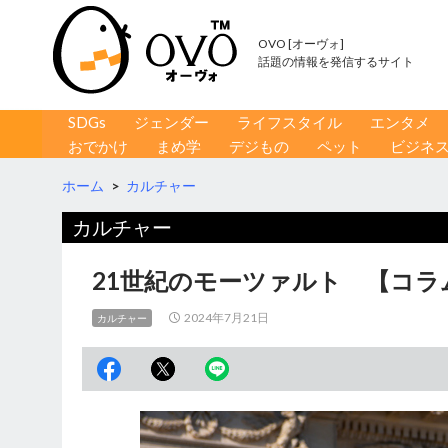
OVO [オーヴォ]
話題の情報を発信するサイト
コンテンツへ移動
検
SDGs
ジェンダー
ライフスタイル
エンタメ
索
おでかけ
まめ学
デジもの
ペット
ビジネ
ホーム
>
カルチャー
カルチャー
21世紀のモーツァルト 【コラム
2024年7月21日
カルチャー