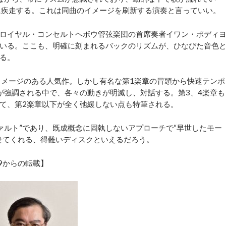
に疾走する。これは同曲のイメージを刷新する演奏と言っていい。
ロイヤル・コンセルトヘボウ管弦楽団の首席奏者イワン・ポディ
いる。ここも、明確に刻まれるバックのリズムが、ひなびた音色
る。
メージのある人気作。しかし有名な第1楽章の冒頭から快速テンポ
が強調される中で、各々の動きが明滅し、対話する。第3、4楽章も
て、第2楽章以下が全く弛緩しない点も特筆される。
ァルト”であり、既成概念に固執しないアプローチで“早世したモー
せてくれる、得難いディスクといえるだろう。
29からの転載】