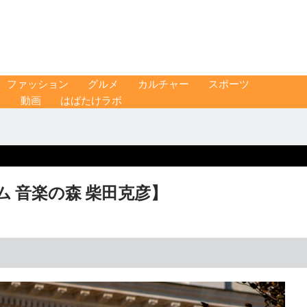
ファッション
グルメ
カルチャー
スポーツ
ス
動画
はばたけラボ
 音楽の森 柴田克彦】