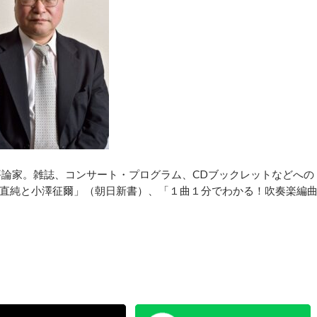
評論家。雑誌、コンサート・プログラム、CDブックレットなどへの
直純と小澤征爾」（朝日新書）、「１曲１分でわかる！吹奏楽編