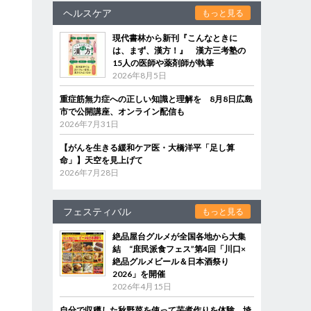
ヘルスケア
もっと見る
現代書林から新刊『こんなときに
は、まず、漢方！』 漢方三考塾の
15人の医師や薬剤師が執筆
2026年8月5日
重症筋無力症への正しい知識と理解を 8月8日広島
市で公開講座、オンライン配信も
2026年7月31日
【がんを生きる緩和ケア医・大橋洋平「足し算
命」】天空を見上げて
2026年7月28日
曲
フェスティバル
もっと見る
絶品屋台グルメが全国各地から大集
結 “庶民派食フェス”第4回「川口×
絶品グルメビール＆日本酒祭り
2026」を開催
2026年4月15日
自分で収穫した秋野菜を使って芋煮作りを体験 埼