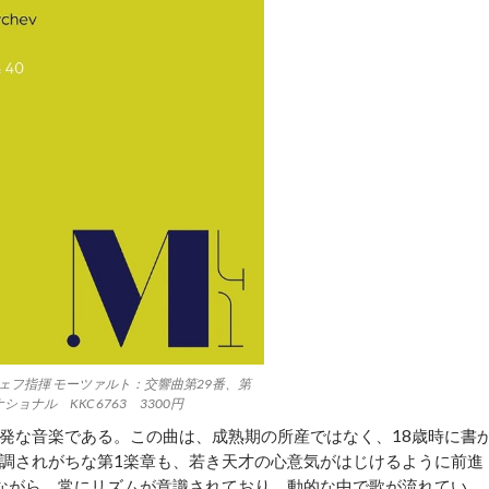
ェフ指揮 モーツァルト：交響曲第29番、第
ショナル KKC 6763 3300円
発な音楽である。この曲は、成熟期の所産ではなく、18歳時に書
調されがちな第1楽章も、若き天才の心意気がはじけるように前進
ながら、常にリズムが意識されており、動的な中で歌が流れてい