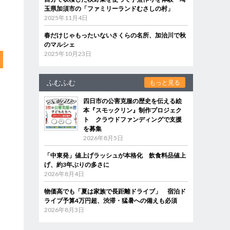
玉県加須市の「ファミリーランドむさしの村」
2025年11月4日
春だけじゃもったいないさくらの名所、加治川で秋
のマルシェ
2025年10月23日
ふむふむ
もっと見る
四日市の公害克服の歴史を伝える絵
本『スモックリン』制作プロジェク
ト クラウドファンディングで支援
を募集
2026年8月5日
「中東発」値上げラッシュが本格化 飲食料品値上
げ、約3年ぶりの多さに
2026年8月4日
物価高でも「夏は家族で長距離ドライブ」 宿泊ド
ライブ予算4万円超、渋滞・猛暑への備えも必須
2026年8月3日