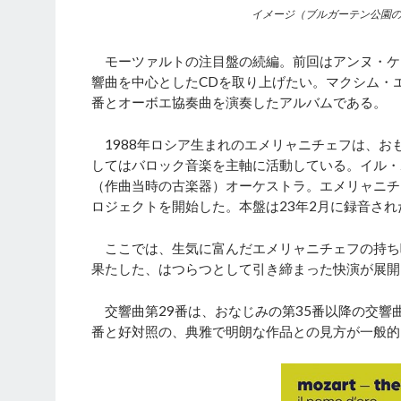
イメージ（ブルガーテン公園
モーツァルトの注目盤の続編。前回はアンヌ・ケ
響曲を中心としたCDを取り上げたい。マクシム・エ
番とオーボエ協奏曲を演奏したアルバムである。
1988年ロシア生まれのエメリャニチェフは、お
してはバロック音楽を主軸に活動している。イル・
（作曲当時の古楽器）オーケストラ。エメリャニチ
ロジェクトを開始した。本盤は23年2月に録音され
ここでは、生気に富んだエメリャニチェフの持ち
果たした、はつらつとして引き締まった快演が展開
交響曲第29番は、おなじみの第35番以降の交響曲
番と好対照の、典雅で明朗な作品との見方が一般的