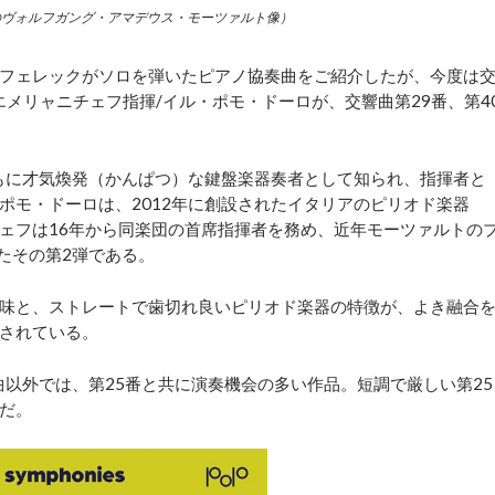
のヴォルフガング・アマデウス・モーツァルト像）
フェレックがソロを弾いたピアノ協奏曲をご紹介したが、今度は
メリャニチェフ指揮/イル・ポモ・ドーロが、交響曲第29番、第4
もに才気煥発（かんぱつ）な鍵盤楽器奏者として知られ、指揮者と
ポモ・ドーロは、2012年に創設されたイタリアのピリオド楽器
ェフは16年から同楽団の首席指揮者を務め、近年モーツァルトの
たその第2弾である。
味と、ストレートで歯切れ良いピリオド楽器の特徴が、よき融合
されている。
以外では、第25番と共に演奏機会の多い作品。短調で厳しい第25
だ。