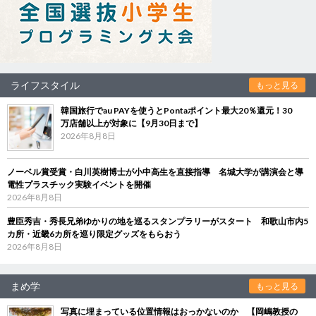
ライフスタイル
もっと見る
韓国旅行でau PAYを使うとPontaポイント最大20％還元！30
万店舗以上が対象に【9月30日まで】
2026年8月8日
ノーベル賞受賞・白川英樹博士が小中高生を直接指導 名城大学が講演会と導
電性プラスチック実験イベントを開催
2026年8月8日
豊臣秀吉・秀長兄弟ゆかりの地を巡るスタンプラリーがスタート 和歌山市内5
カ所・近畿6カ所を巡り限定グッズをもらおう
2026年8月8日
まめ学
もっと見る
写真に埋まっている位置情報はおっかないのか 【岡嶋教授の