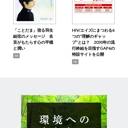
「ことだま」宿る羽生
HIV/エイズにまつわる6
結弦のメッセージ 名
つの“理解のギャッ
言がもたらす心の平穏
プ”とは？ 2030年の流
と潤い
行終結を目指すGAP6の
特設サイトを公開
PR
PR