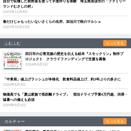
自分で収穫した秋野菜を使って芋煮作りを体験 埼玉県加須市の「ファミリー
ランドむさしの村」
2025年11月4日
春だけじゃもったいないさくらの名所、加治川で秋のマルシェ
2025年10月23日
ふむふむ
もっと見る
四日市の公害克服の歴史を伝える絵本『スモックリン』制作プ
ロジェクト クラウドファンディングで支援を募集
2026年8月5日
「中東発」値上げラッシュが本格化 飲食料品値上げ、約3年ぶりの多さに
2026年8月4日
物価高でも「夏は家族で長距離ドライブ」 宿泊ドライブ予算4万円超、渋滞・
猛暑への備えも必須
2026年8月3日
カルチャー
もっと見る