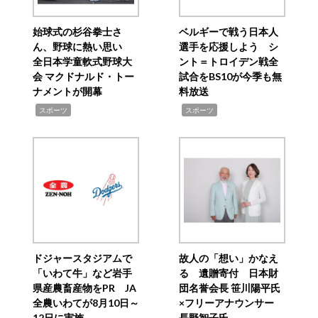
始球式の杉谷拳士さ
ベルギーで戦う日本人
ん、野球に熱い思い
選手を応援しよう シ
全日本学童軟式野球大
ント＝トロイデン戦全
会 マクドナルド・トー
試合をBS10が今季も無
ナメントが開幕
料放送
,
,
スポーツ
スポーツ
ドジャースタジアムで
故人の「想い」かなえ
「いわて牛」など岩手
る 遺贈寄付 日本財
県産農畜産物をPR JA
団名誉会長 笹川陽平氏
全農いわてが8月10日～
×フリーアナウンサー
12日に実施
長野智子氏