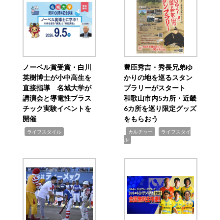
ノーベル賞受賞・白川
豊臣秀吉・秀長兄弟ゆ
英樹博士が小中高生を
かりの地を巡るスタン
直接指導 名城大学が
プラリーがスタート
講演会と導電性プラス
和歌山市内5カ所・近畿
チック実験イベントを
6カ所を巡り限定グッズ
開催
をもらおう
,
,
,
ライフスタイル
カルチャー
ライフスタイ
ル