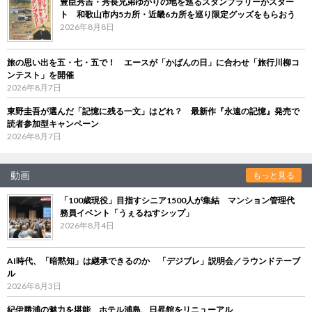
豊臣秀吉・秀長兄弟ゆかりの地を巡るスタンプラリーがスター
ト 和歌山市内5カ所・近畿6カ所を巡り限定グッズをもらおう
2026年8月8日
旅の思い出を五・七・五で！ エースが「かばんの日」に合わせ「旅行川柳コ
ンテスト」を開催
2026年8月7日
東野圭吾が選んだ「記憶に残る一文」はどれ？ 最新作『永遠の記憶』発売で
読者参加型キャンペーン
2026年8月7日
動画
もっと見る
「100歳現役」目指すシニア1500人が集結 マンション管理代
務員イベント「うぇるねすシップ」
2026年8月4日
AI時代、「暗黙知」は継承できるのか 「デジブレ」説明会／ラウンドテーブ
ル
2026年8月3日
紀伊勝浦の魅力を堪能 ホテル浦島、日昇館をリニューアル