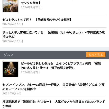
デジタル指南】
2026年7月22日
ゼロトラストって何？ 【岡嶋教授のデジタル指南】
2026年6月18日
きっと大平元首相は泣いている 【政眼鏡（せいがんきょう）－本田雅俊の政
治コラム】
2026年6月10日
グルメ
もっと見る
ビールだけ飲むと倒れる「ふらつくビアグラス」発売 “強制
的に水を飲む”仕掛けで適正飲酒を後押し
2026年8月7日
セブン‐イレブン、カレー15商品を一斉投入 名店監修から冷製うどんまで“夏
のカレーフェス”を開催中
2026年8月6日
横浜高島屋で「韓国市場」がスタート 人気グルメから雑貨まで約30ブランド
が集結