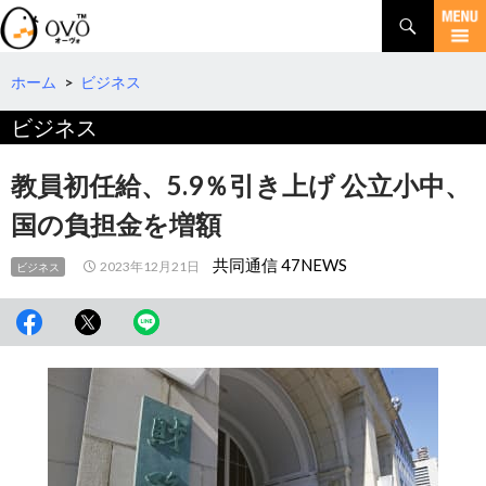
検
索
コ
ン
テ
ホーム
>
ビジネス
ン
ビジネス
ツ
へ
移
教員初任給、5.9％引き上げ 公立小中、
動
国の負担金を増額
共同通信 47NEWS
2023年12月21日
ビジネス