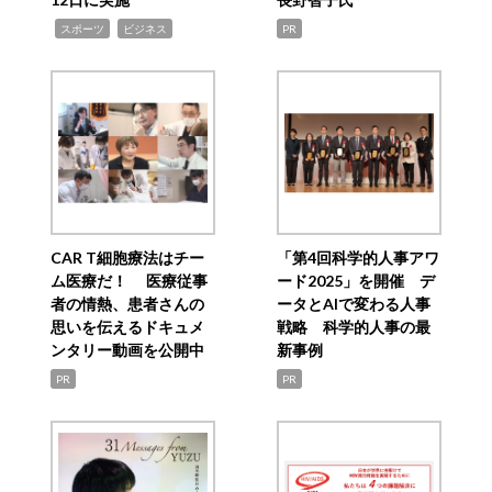
,
,
スポーツ
ビジネス
PR
CAR T細胞療法はチー
「第4回科学的人事アワ
ム医療だ！ 医療従事
ード2025」を開催 デ
者の情熱、患者さんの
ータとAIで変わる人事
思いを伝えるドキュメ
戦略 科学的人事の最
ンタリー動画を公開中
新事例
PR
PR