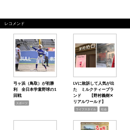
レコメンド
弓ヶ浜（鳥取）が初勝
LVに敗訴して人気が出
利 全日本学童野球の1
た ミルクティーブラ
回戦
ンド 【野村義樹✕
リアルワールド】
,
スポーツ
,
,
ライフスタイル
社会