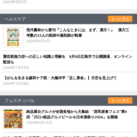
2026年8月5日
ヘルスケア
もっと見る
現代書林から新刊『こんなときには、まず、漢方！』 漢方三
考塾の15人の医師や薬剤師が執筆
2026年8月5日
重症筋無力症への正しい知識と理解を 8月8日広島市で公開講座、オンライン
配信も
2026年7月31日
【がんを生きる緩和ケア医・大橋洋平「足し算命」】天空を見上げて
2026年7月28日
フェスティバル
もっと見る
絶品屋台グルメが全国各地から大集結 “庶民派食フェス”第4
回「川口×絶品グルメビール＆日本酒祭り2026」を開催
2026年4月15日