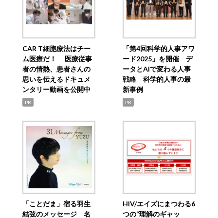
CAR T細胞療法はチー
「第4回科学的人事アワ
ム医療だ！ 医療従事
ード2025」を開催 デ
者の情熱、患者さんの
ータとAIで変わる人事
思いを伝えるドキュメ
戦略 科学的人事の最
ンタリー動画を公開中
新事例
PR
PR
「ことだま」宿る羽生
HIV/エイズにまつわる6
結弦のメッセージ 名
つの“理解のギャッ