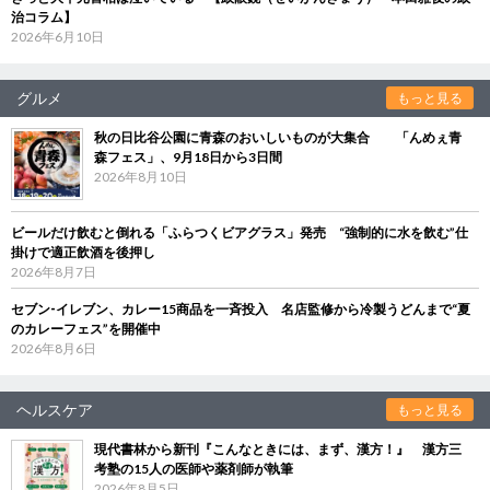
治コラム】
2026年6月10日
グルメ
もっと見る
秋の日比谷公園に青森のおいしいものが大集合 「んめぇ青
森フェス」、9月18日から3日間
2026年8月10日
ビールだけ飲むと倒れる「ふらつくビアグラス」発売 “強制的に水を飲む”仕
掛けで適正飲酒を後押し
2026年8月7日
セブン‐イレブン、カレー15商品を一斉投入 名店監修から冷製うどんまで“夏
のカレーフェス”を開催中
2026年8月6日
ヘルスケア
もっと見る
現代書林から新刊『こんなときには、まず、漢方！』 漢方三
考塾の15人の医師や薬剤師が執筆
2026年8月5日