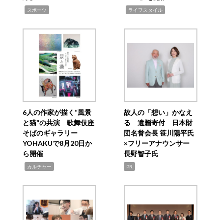
,
,
スポーツ
ライフスタイル
6人の作家が描く“風景
故人の「想い」かなえ
と猫”の共演 歌舞伎座
る 遺贈寄付 日本財
そばのギャラリー
団名誉会長 笹川陽平氏
YOHAKUで8月20日か
×フリーアナウンサー
ら開催
長野智子氏
,
カルチャー
PR