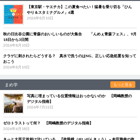
【東京駅・ヤエチカ】この夏食べたい！猛暑を乗り切る「ひん
やり＆スタミナグルメ」6選
2026年8月10日
秋の日比谷公園に青森のおいしいものが大集合 「んめぇ青森フェス」、9月
18日から3日間
2026年8月10日
クラゲに刺されたらどうする？ 真水で洗うのはNG、正しい応急処置を知って
おこう
2026年8月10日
まめ学
もっと見る
写真に埋まっている位置情報はおっかないのか 【岡嶋教授の
デジタル指南】
2026年7月22日
ゼロトラストって何？ 【岡嶋教授のデジタル指南】
2026年6月18日
きっと大平元首相は泣いている 【政眼鏡（せいがんきょう）－本田雅俊の政