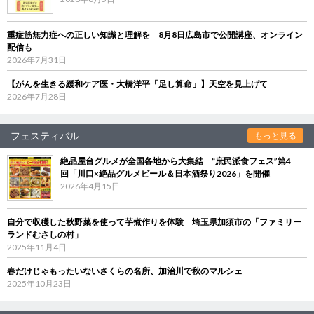
重症筋無力症への正しい知識と理解を 8月8日広島市で公開講座、オンライン
配信も
2026年7月31日
【がんを生きる緩和ケア医・大橋洋平「足し算命」】天空を見上げて
2026年7月28日
フェスティバル
もっと見る
絶品屋台グルメが全国各地から大集結 “庶民派食フェス”第4
回「川口×絶品グルメビール＆日本酒祭り2026」を開催
2026年4月15日
自分で収穫した秋野菜を使って芋煮作りを体験 埼玉県加須市の「ファミリー
ランドむさしの村」
2025年11月4日
春だけじゃもったいないさくらの名所、加治川で秋のマルシェ
2025年10月23日