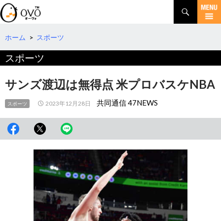
検
索
コ
ン
テ
ホーム
>
スポーツ
ン
スポーツ
ツ
へ
移
サンズ渡辺は無得点 米プロバスケNBA
動
共同通信 47NEWS
2023年12月28日
スポーツ