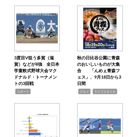
3度目V狙う多賀（滋
秋の日比谷公園に青森
賀）などが8強 全日本
のおいしいものが大集
学童軟式野球大会マク
合 「んめぇ青森フ
ドナルド・トーナメン
ェス」、9月18日から3
トの3回戦
日間
,
,
,
スポーツ
グルメ
ライフスタイル