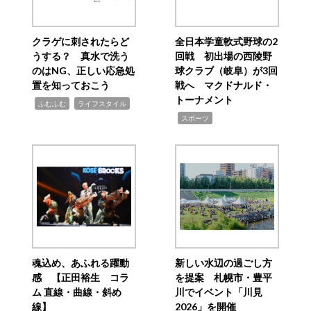
クラゲに刺されたらど
全日本学童軟式野球の2
うする？ 真水で洗う
回戦 初出場の西陵野
のはNG、正しい応急処
球クラブ（岐阜）が3回
置を知っておこう
戦へ マクドナルド・
トーナメント
,
,
ふむふむ
ライフスタイル
,
スポーツ
魂込め、あふれる躍動
新しい水辺の過ごし方
感 【正田裕生 コラ
を提案 札幌市・豊平
ム 直線・曲線・斜め
川でイベント「川見
線】
2026」を開催