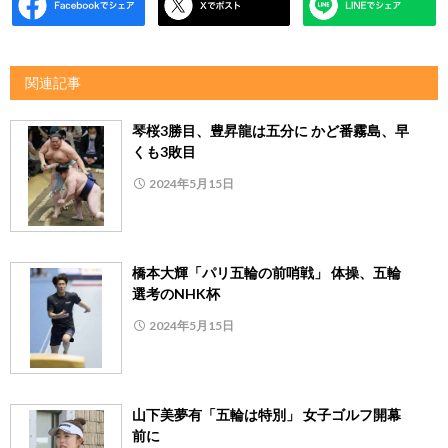
関連記事
琴桜3勝目、豊昇龍は五分に かど番霧島、早
くも3敗目
2024年5月15日
橋本大輝「パリ五輪の前哨戦」 体操、五輪
選考のNHK杯
2024年5月15日
山下美夢有「五輪は特別」 女子ゴルフ開幕
前に