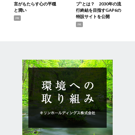
言がもたらす心の平穏
プ”とは？ 2030年の流
と潤い
行終結を目指すGAP6の
特設サイトを公開
PR
PR