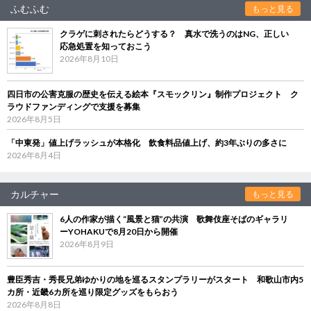
ふむふむ
もっと見る
クラゲに刺されたらどうする？ 真水で洗うのはNG、正しい
応急処置を知っておこう
2026年8月10日
四日市の公害克服の歴史を伝える絵本『スモックリン』制作プロジェクト ク
ラウドファンディングで支援を募集
2026年8月5日
「中東発」値上げラッシュが本格化 飲食料品値上げ、約3年ぶりの多さに
2026年8月4日
カルチャー
もっと見る
6人の作家が描く“風景と猫”の共演 歌舞伎座そばのギャラリ
ーYOHAKUで8月20日から開催
2026年8月9日
豊臣秀吉・秀長兄弟ゆかりの地を巡るスタンプラリーがスタート 和歌山市内5
カ所・近畿6カ所を巡り限定グッズをもらおう
2026年8月8日