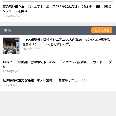
旅の思い出を五・七・五で！ エースが「かばんの日」に合わせ「旅行川柳コ
ンテスト」を開催
2026年8月7日
動画
もっと見る
「100歳現役」目指すシニア1500人が集結 マンション管理代
務員イベント「うぇるねすシップ」
2026年8月4日
AI時代、「暗黙知」は継承できるのか 「デジブレ」説明会／ラウンドテーブ
ル
2026年8月3日
紀伊勝浦の魅力を堪能 ホテル浦島、日昇館をリニューアル
2026年8月3日