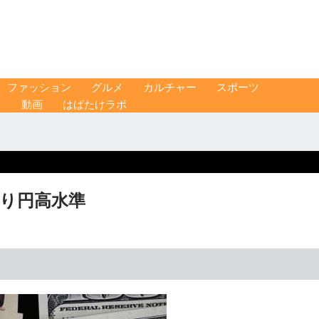
ファッション
グルメ
カルチャー
スポーツ
ス
動画
はばたけラボ
ぶり円高水準