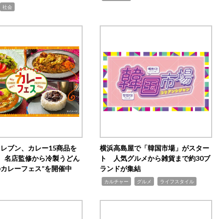
社会
イレブン、カレー15商品を
横浜高島屋で「韓国市場」がスター
 名店監修から冷製うどん
ト 人気グルメから雑貨まで約30ブ
のカレーフェス”を開催中
ランドが集結
,
,
,
カルチャー
グルメ
ライフスタイル