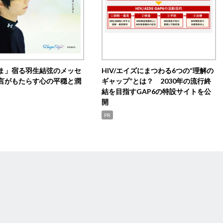
ま」宿る羽生結弦のメッセ
HIV/エイズにまつわる6つの“理解の
言がもたらす心の平穏と潤
ギャップ”とは？ 2030年の流行終
結を目指すGAP6の特設サイトを公
開
PR