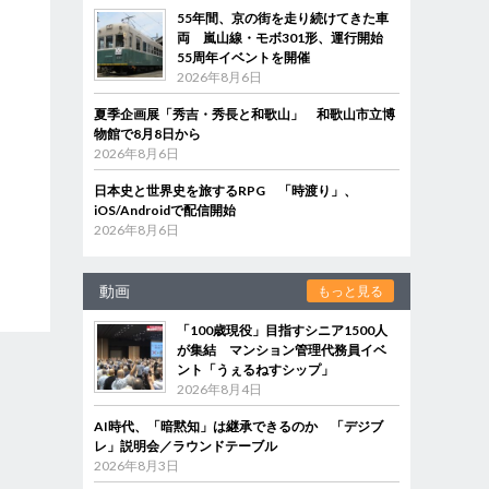
55年間、京の街を走り続けてきた車
両 嵐山線・モボ301形、運行開始
55周年イベントを開催
2026年8月6日
夏季企画展「秀吉・秀長と和歌山」 和歌山市立博
物館で8月8日から
2026年8月6日
日本史と世界史を旅するRPG 「時渡り」、
iOS/Androidで配信開始
2026年8月6日
動画
もっと見る
「100歳現役」目指すシニア1500人
が集結 マンション管理代務員イベ
ント「うぇるねすシップ」
2026年8月4日
AI時代、「暗黙知」は継承できるのか 「デジブ
レ」説明会／ラウンドテーブル
2026年8月3日