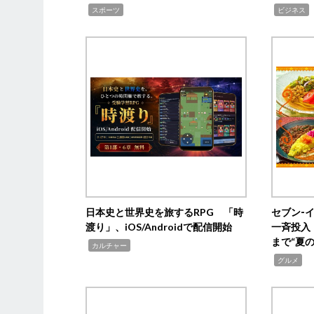
,
,
,
スポーツ
ビジネス
日本史と世界史を旅するRPG 「時
セブン‐
渡り」、iOS/Androidで配信開始
一斉投入
まで“夏
,
カルチャー
,
グルメ