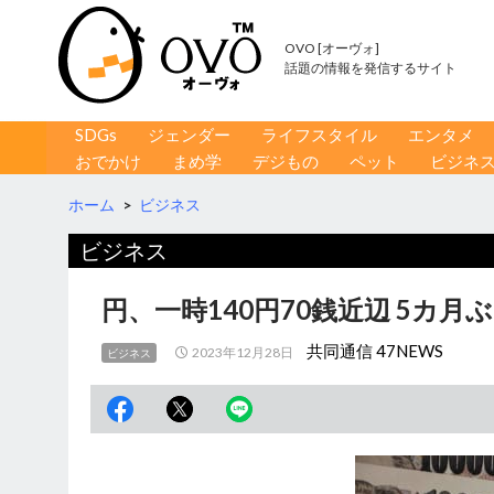
OVO [オーヴォ]
話題の情報を発信するサイト
コンテンツへ移動
検
SDGs
ジェンダー
ライフスタイル
エンタメ
索
おでかけ
まめ学
デジもの
ペット
ビジネ
ホーム
>
ビジネス
ビジネス
円、一時140円70銭近辺 5カ月
共同通信 47NEWS
2023年12月28日
ビジネス