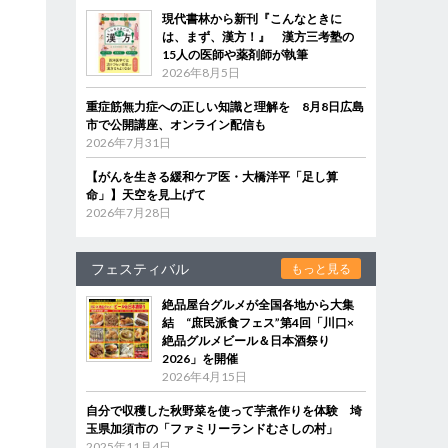
現代書林から新刊『こんなときに
は、まず、漢方！』 漢方三考塾の
15人の医師や薬剤師が執筆
2026年8月5日
重症筋無力症への正しい知識と理解を 8月8日広島
市で公開講座、オンライン配信も
2026年7月31日
【がんを生きる緩和ケア医・大橋洋平「足し算
命」】天空を見上げて
2026年7月28日
フェスティバル
もっと見る
絶品屋台グルメが全国各地から大集
結 “庶民派食フェス”第4回「川口×
絶品グルメビール＆日本酒祭り
2026」を開催
2026年4月15日
自分で収穫した秋野菜を使って芋煮作りを体験 埼
玉県加須市の「ファミリーランドむさしの村」
2025年11月4日