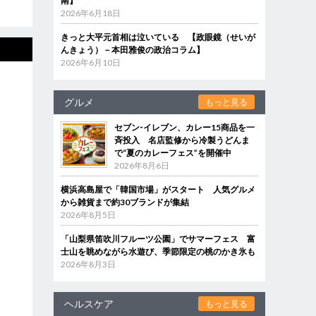
南】
2026年6月18日
きっと大平元首相は泣いている 【政眼鏡（せいが
んきょう）－本田雅俊の政治コラム】
2026年6月10日
グルメ
もっと見る
セブン‐イレブン、カレー15商品を一
斉投入 名店監修から冷製うどんま
で“夏のカレーフェス”を開催中
2026年8月6日
横浜高島屋で「韓国市場」がスタート 人気グルメ
から雑貨まで約30ブランドが集結
2026年8月5日
「山梨県笛吹川フルーツ公園」でサマーフェス 富
士山を眺めながら水遊び、季節限定の桃のかき氷も
2026年8月3日
ヘルスケア
もっと見る