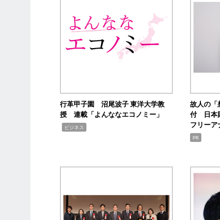
行革甲子園 沼尾波子 東洋大学教
故人の「
授 連載「よんななエコノミー」
付 日本
フリーア
,
ビジネス
PR