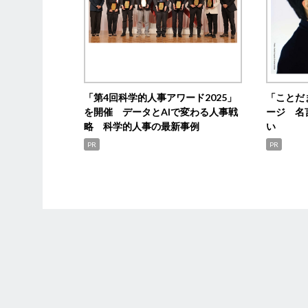
「第4回科学的人事アワード2025」
「ことだ
を開催 データとAIで変わる人事戦
ージ 名
略 科学的人事の最新事例
い
PR
PR