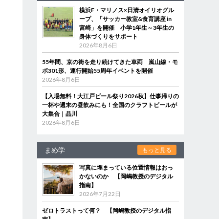
横浜F・マリノス×日清オイリオグル
ープ、「サッカー教室&食育講座 in
宮崎」を開催 小学1年生～3年生の
身体づくりをサポート
2026年8月6日
55年間、京の街を走り続けてきた車両 嵐山線・モ
ボ301形、運行開始55周年イベントを開催
2026年8月6日
【入場無料！大江戸ビール祭り2026秋】仕事帰りの
一杯や週末の昼飲みにも！全国のクラフトビールが
大集合｜品川
2026年8月6日
まめ学
もっと見る
写真に埋まっている位置情報はおっ
かないのか 【岡嶋教授のデジタル
指南】
2026年7月22日
ゼロトラストって何？ 【岡嶋教授のデジタル指