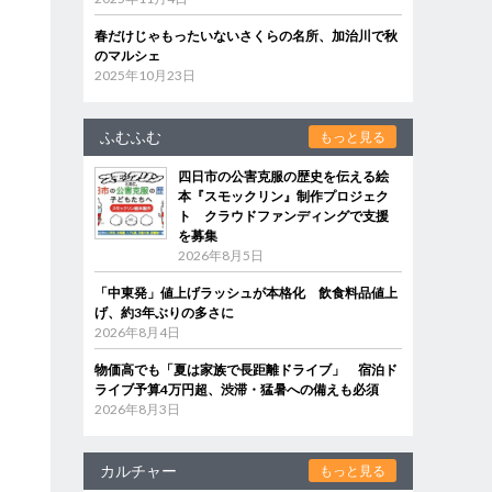
春だけじゃもったいないさくらの名所、加治川で秋
のマルシェ
2025年10月23日
ふむふむ
もっと見る
四日市の公害克服の歴史を伝える絵
本『スモックリン』制作プロジェク
ト クラウドファンディングで支援
を募集
2026年8月5日
「中東発」値上げラッシュが本格化 飲食料品値上
げ、約3年ぶりの多さに
2026年8月4日
物価高でも「夏は家族で長距離ドライブ」 宿泊ド
ライブ予算4万円超、渋滞・猛暑への備えも必須
2026年8月3日
カルチャー
もっと見る