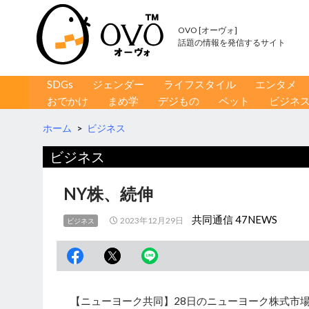
OVO [オーヴォ]
話題の情報を発信するサイト
コンテンツへ移動
検
SDGs
ジェンダー
ライフスタイル
エンタメ
索
おでかけ
まめ学
デジもの
ペット
ビジネ
ホーム
>
ビジネス
ビジネス
NY株、続伸
共同通信 47NEWS
2023年12月29日
ビジネス
【ニューヨーク共同】28日のニューヨーク株式市場