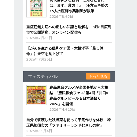
は、まず、漢方！』 漢方三考塾の
15人の医師や薬剤師が執筆
2026年8月5日
重症筋無力症への正しい知識と理解を 8月8日広島
市で公開講座、オンライン配信も
2026年7月31日
【がんを生きる緩和ケア医・大橋洋平「足し算
命」】天空を見上げて
2026年7月28日
フェスティバル
もっと見る
絶品屋台グルメが全国各地から大集
結 “庶民派食フェス”第4回「川口×
絶品グルメビール＆日本酒祭り
2026」を開催
2026年4月15日
自分で収穫した秋野菜を使って芋煮作りを体験 埼
玉県加須市の「ファミリーランドむさしの村」
2025年11月4日