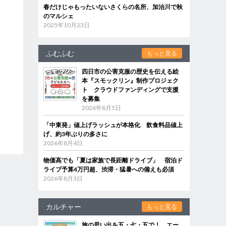
春だけじゃもったいないさくらの名所、加治川で秋
のマルシェ
2025年10月23日
ふむふむ
もっと見る
四日市の公害克服の歴史を伝える絵
本『スモックリン』制作プロジェク
ト クラウドファンディングで支援
を募集
2026年8月5日
「中東発」値上げラッシュが本格化 飲食料品値上
げ、約3年ぶりの多さに
2026年8月4日
物価高でも「夏は家族で長距離ドライブ」 宿泊ド
ライブ予算4万円超、渋滞・猛暑への備えも必須
2026年8月3日
カルチャー
もっと見る
旅の思い出を五・七・五で！ エー