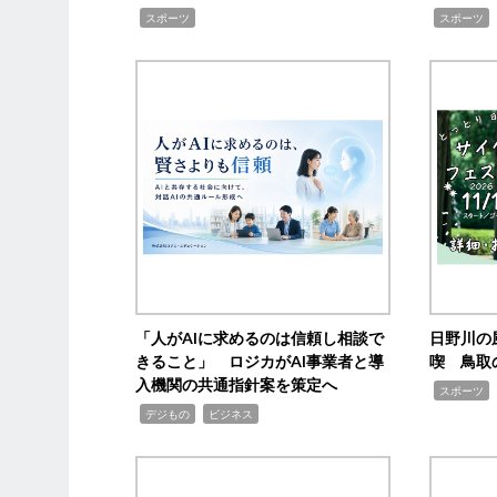
,
,
,
スポーツ
スポーツ
「人がAIに求めるのは信頼し相談で
日野川の
きること」 ロジカがAI事業者と導
喫 鳥取
入機関の共通指針案を策定へ
,
スポーツ
,
,
デジもの
ビジネス