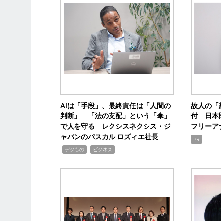
AIは「手段」、最終責任は「人間の
故人の「
判断」 「法の支配」という「傘」
付 日本
で人を守る レクシスネクシス・ジ
フリーア
ャパンのパスカル ロズィエ社長
PR
,
,
デジもの
ビジネス