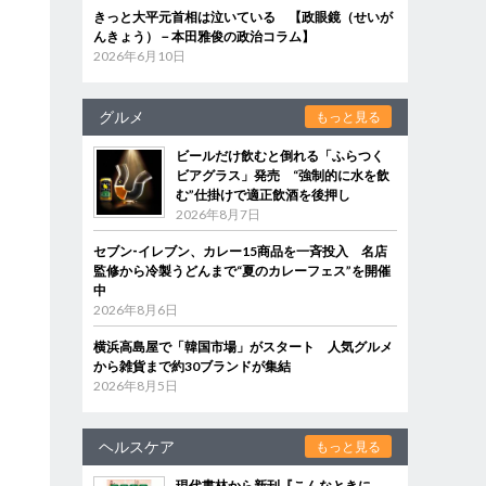
きっと大平元首相は泣いている 【政眼鏡（せいが
んきょう）－本田雅俊の政治コラム】
2026年6月10日
グルメ
もっと見る
ビールだけ飲むと倒れる「ふらつく
ビアグラス」発売 “強制的に水を飲
む”仕掛けで適正飲酒を後押し
2026年8月7日
セブン‐イレブン、カレー15商品を一斉投入 名店
監修から冷製うどんまで“夏のカレーフェス”を開催
中
2026年8月6日
横浜高島屋で「韓国市場」がスタート 人気グルメ
から雑貨まで約30ブランドが集結
2026年8月5日
ヘルスケア
もっと見る
現代書林から新刊『こんなときに