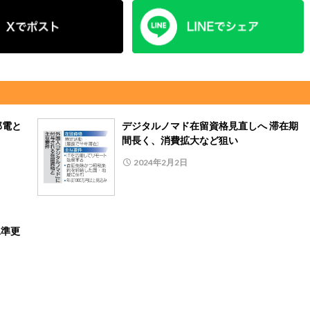
部電と
デジタルノマド在留資格見直しへ 滞在期
間長く、消費拡大など狙い
2024年2月2日
水準更