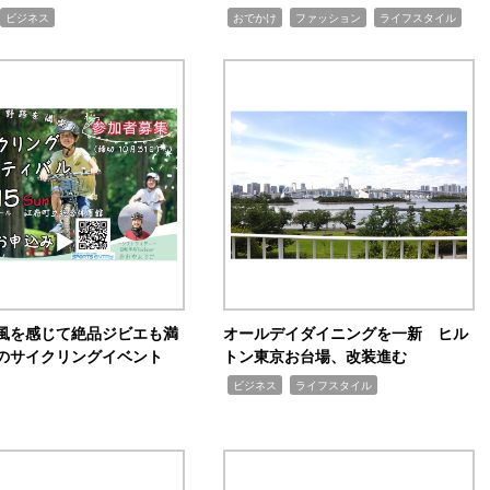
,
,
,
ビジネス
おでかけ
ファッション
ライフスタイル
風を感じて絶品ジビエも満
オールデイダイニングを一新 ヒル
のサイクリングイベント
トン東京お台場、改装進む
,
,
ビジネス
ライフスタイル