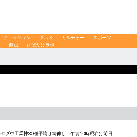
ファッション
グルメ
カルチャー
スポーツ
ス
動画
はばたけラボ
のダウ工業株30種平均は続伸し、午前10時現在は前日……