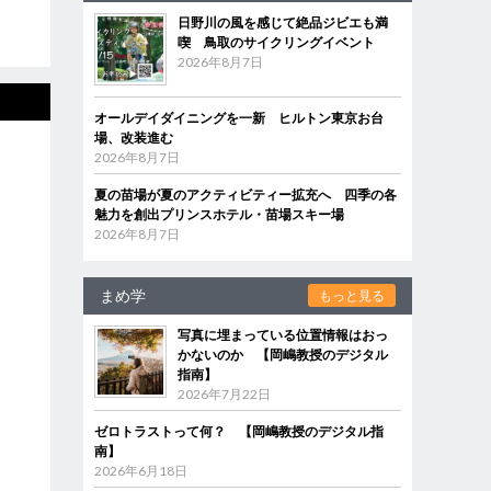
日野川の風を感じて絶品ジビエも満
喫 鳥取のサイクリングイベント
2026年8月7日
オールデイダイニングを一新 ヒルトン東京お台
場、改装進む
2026年8月7日
夏の苗場が夏のアクティビティー拡充へ 四季の各
魅力を創出プリンスホテル・苗場スキー場
2026年8月7日
まめ学
もっと見る
写真に埋まっている位置情報はおっ
かないのか 【岡嶋教授のデジタル
指南】
2026年7月22日
ゼロトラストって何？ 【岡嶋教授のデジタル指
南】
2026年6月18日