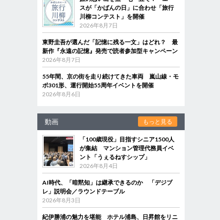
スが「かばんの日」に合わせ「旅行
川柳コンテスト」を開催
2026年8月7日
東野圭吾が選んだ「記憶に残る一文」はどれ？ 最
新作『永遠の記憶』発売で読者参加型キャンペーン
2026年8月7日
55年間、京の街を走り続けてきた車両 嵐山線・モ
ボ301形、運行開始55周年イベントを開催
2026年8月6日
動画
もっと見る
「100歳現役」目指すシニア1500人
が集結 マンション管理代務員イベ
ント「うぇるねすシップ」
2026年8月4日
AI時代、「暗黙知」は継承できるのか 「デジブ
レ」説明会／ラウンドテーブル
2026年8月3日
紀伊勝浦の魅力を堪能 ホテル浦島、日昇館をリニ