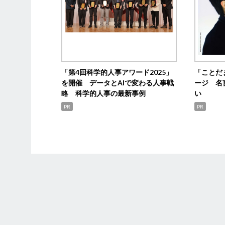
「第4回科学的人事アワード2025」
「ことだ
を開催 データとAIで変わる人事戦
ージ 名
略 科学的人事の最新事例
い
PR
PR