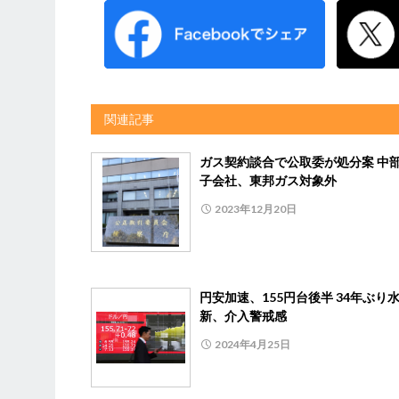
関連記事
ガス契約談合で公取委が処分案 中
子会社、東邦ガス対象外
2023年12月20日
円安加速、155円台後半 34年ぶり
新、介入警戒感
2024年4月25日