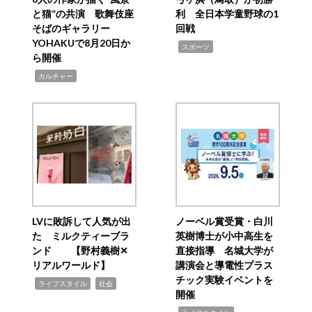
と猫”の共演 歌舞伎座
利 全日本学童野球の1
そばのギャラリー
回戦
YOHAKUで8月20日か
,
スポーツ
ら開催
,
カルチャー
LVに敗訴して人気が出
ノーベル賞受賞・白川
た ミルクティーブラ
英樹博士が小中高生を
ンド 【野村義樹✕
直接指導 名城大学が
リアルワールド】
講演会と導電性プラス
チック実験イベントを
,
,
ライフスタイル
社会
開催