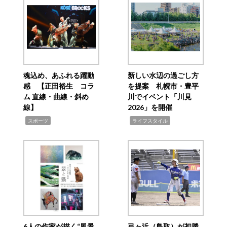
魂込め、あふれる躍動
新しい水辺の過ごし方
感 【正田裕生 コラ
を提案 札幌市・豊平
ム 直線・曲線・斜め
川でイベント「川見
線】
2026」を開催
,
,
スポーツ
ライフスタイル
6人の作家が描く“風景
弓ヶ浜（鳥取）が初勝