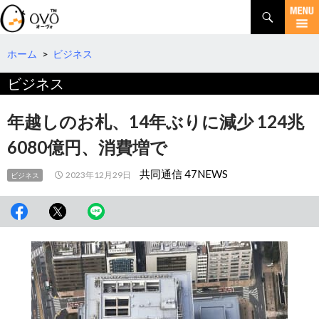
検
索
コ
ン
テ
ホーム
>
ビジネス
ン
ビジネス
ツ
へ
移
年越しのお札、14年ぶりに減少 124兆
動
6080億円、消費増で
共同通信 47NEWS
2023年12月29日
ビジネス