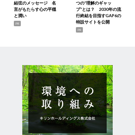
結弦のメッセージ 名
つの“理解のギャッ
言がもたらす心の平穏
プ”とは？ 2030年の流
と潤い
行終結を目指すGAP6の
特設サイトを公開
PR
PR