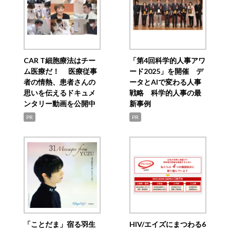
CAR T細胞療法はチー
「第4回科学的人事アワ
ム医療だ！ 医療従事
ード2025」を開催 デ
者の情熱、患者さんの
ータとAIで変わる人事
思いを伝えるドキュメ
戦略 科学的人事の最
ンタリー動画を公開中
新事例
PR
PR
「ことだま」宿る羽生
HIV/エイズにまつわる6