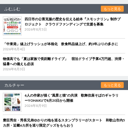
ふむふむ
もっと見る
四日市の公害克服の歴史を伝える絵本『スモックリン』制作プ
ロジェクト クラウドファンディングで支援を募集
2026年8月5日
「中東発」値上げラッシュが本格化 飲食料品値上げ、約3年ぶりの多さに
2026年8月4日
物価高でも「夏は家族で長距離ドライブ」 宿泊ドライブ予算4万円超、渋滞・
猛暑への備えも必須
2026年8月3日
カルチャー
もっと見る
6人の作家が描く“風景と猫”の共演 歌舞伎座そばのギャラリ
ーYOHAKUで8月20日から開催
2026年8月9日
豊臣秀吉・秀長兄弟ゆかりの地を巡るスタンプラリーがスタート 和歌山市内5
カ所・近畿6カ所を巡り限定グッズをもらおう