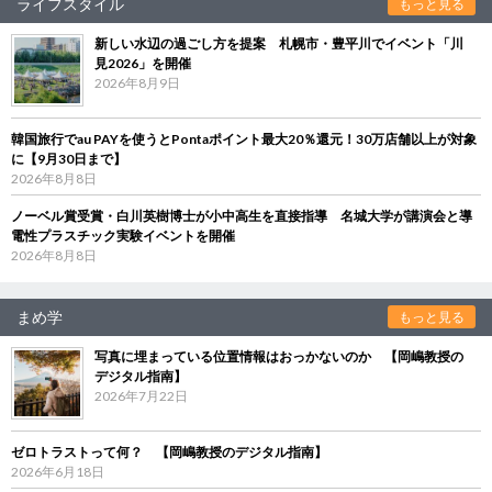
ライフスタイル
もっと見る
新しい水辺の過ごし方を提案 札幌市・豊平川でイベント「川
見2026」を開催
2026年8月9日
韓国旅行でau PAYを使うとPontaポイント最大20％還元！30万店舗以上が対象
に【9月30日まで】
2026年8月8日
ノーベル賞受賞・白川英樹博士が小中高生を直接指導 名城大学が講演会と導
電性プラスチック実験イベントを開催
2026年8月8日
まめ学
もっと見る
写真に埋まっている位置情報はおっかないのか 【岡嶋教授の
デジタル指南】
2026年7月22日
ゼロトラストって何？ 【岡嶋教授のデジタル指南】
2026年6月18日