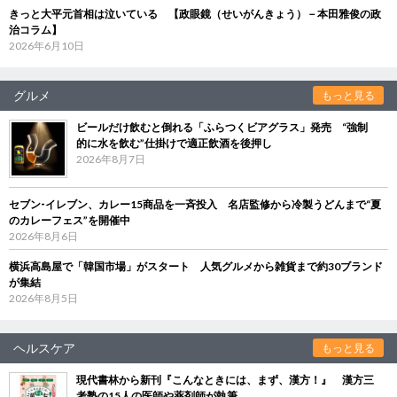
きっと大平元首相は泣いている 【政眼鏡（せいがんきょう）－本田雅俊の政
治コラム】
2026年6月10日
グルメ
もっと見る
ビールだけ飲むと倒れる「ふらつくビアグラス」発売 “強制
的に水を飲む”仕掛けで適正飲酒を後押し
2026年8月7日
セブン‐イレブン、カレー15商品を一斉投入 名店監修から冷製うどんまで“夏
のカレーフェス”を開催中
2026年8月6日
横浜高島屋で「韓国市場」がスタート 人気グルメから雑貨まで約30ブランド
が集結
2026年8月5日
ヘルスケア
もっと見る
現代書林から新刊『こんなときには、まず、漢方！』 漢方三
考塾の15人の医師や薬剤師が執筆