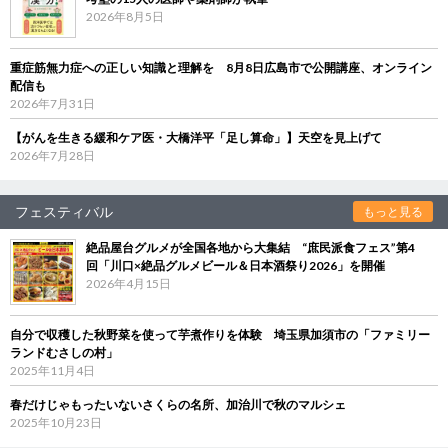
2026年8月5日
重症筋無力症への正しい知識と理解を 8月8日広島市で公開講座、オンライン
配信も
2026年7月31日
【がんを生きる緩和ケア医・大橋洋平「足し算命」】天空を見上げて
2026年7月28日
フェスティバル
もっと見る
絶品屋台グルメが全国各地から大集結 “庶民派食フェス”第4
回「川口×絶品グルメビール＆日本酒祭り2026」を開催
2026年4月15日
自分で収穫した秋野菜を使って芋煮作りを体験 埼玉県加須市の「ファミリー
ランドむさしの村」
2025年11月4日
春だけじゃもったいないさくらの名所、加治川で秋のマルシェ
2025年10月23日