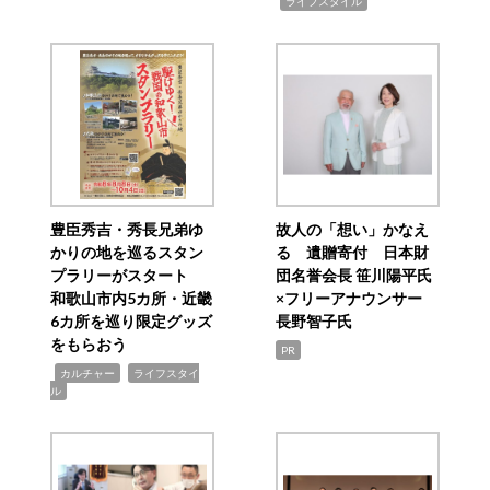
,
ライフスタイル
豊臣秀吉・秀長兄弟ゆ
故人の「想い」かなえ
かりの地を巡るスタン
る 遺贈寄付 日本財
プラリーがスタート
団名誉会長 笹川陽平氏
和歌山市内5カ所・近畿
×フリーアナウンサー
6カ所を巡り限定グッズ
長野智子氏
をもらおう
PR
,
,
カルチャー
ライフスタイ
ル