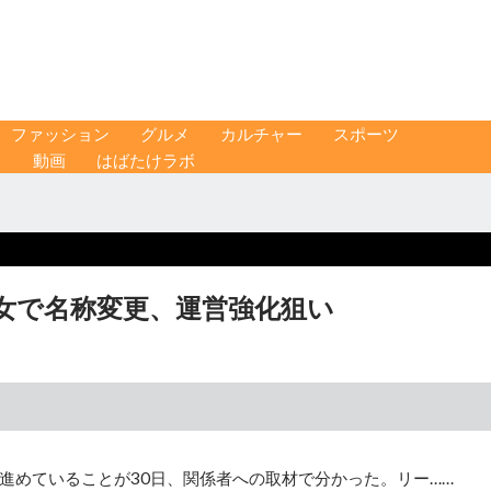
ファッション
グルメ
カルチャー
スポーツ
ス
動画
はばたけラボ
女で名称変更、運営強化狙い
進めていることが30日、関係者への取材で分かった。リー……