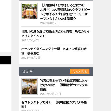
【入場無料！けやきひろば秋のビー
ル祭り】300種類以上のクラフトビー
ルが集まる！土日祝日はアーリーオ
ープンも｜さいたま新都心
2026年8月7日
日野川の風を感じて絶品ジビエも満喫 鳥取のサイ
クリングイベント
2026年8月7日
オールデイダイニングを一新 ヒルトン東京お台
場、改装進む
2026年8月7日
まめ学
もっと見る
写真に埋まっている位置情報はおっ
かないのか 【岡嶋教授のデジタル
指南】
2026年7月22日
ゼロトラストって何？ 【岡嶋教授のデジタル指
南】