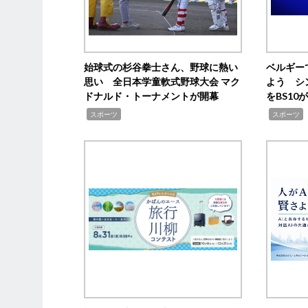
始球式の杉谷拳士さん、野球に熱い
ベルギー
思い 全日本学童軟式野球大会 マク
よう シ
ドナルド・トーナメントが開幕
をBS1
,
,
スポーツ
スポーツ