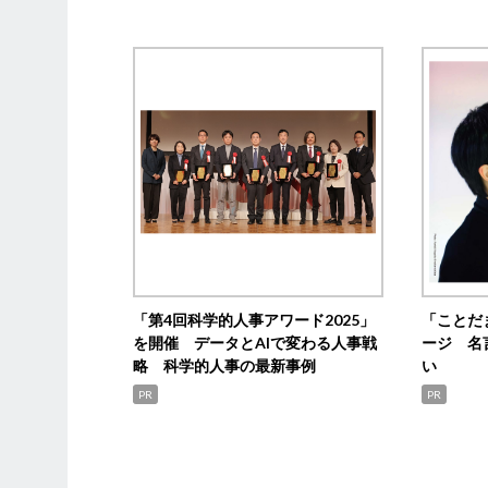
「第4回科学的人事アワード2025」
「ことだ
を開催 データとAIで変わる人事戦
ージ 名
略 科学的人事の最新事例
い
PR
PR