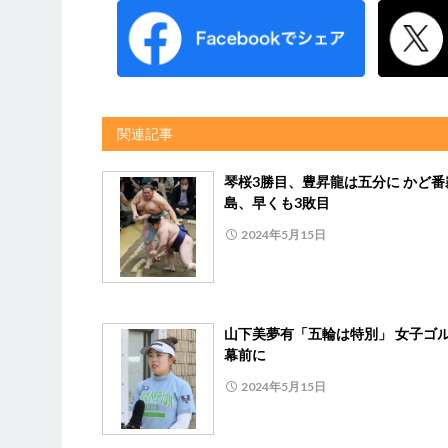
関連記事
琴桜3勝目、豊昇龍は五分に かど番
島、早くも3敗目
2024年5月15日
山下美夢有「五輪は特別」 女子ゴ
幕前に
2024年5月15日