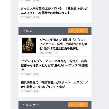
2026年6月18日
きっと大平元首相は泣いている 【政眼鏡（せいが
んきょう）－本田雅俊の政治コラム】
2026年6月10日
グルメ
もっと見る
ビールだけ飲むと倒れる「ふらつく
ビアグラス」発売 “強制的に水を飲
む”仕掛けで適正飲酒を後押し
2026年8月7日
セブン‐イレブン、カレー15商品を一斉投入 名店
監修から冷製うどんまで“夏のカレーフェス”を開催
中
2026年8月6日
横浜高島屋で「韓国市場」がスタート 人気グルメ
から雑貨まで約30ブランドが集結
2026年8月5日
ヘルスケア
もっと見る