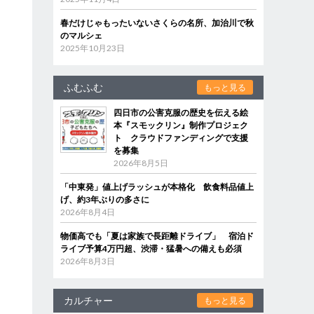
春だけじゃもったいないさくらの名所、加治川で秋
のマルシェ
2025年10月23日
ふむふむ
もっと見る
四日市の公害克服の歴史を伝える絵
本『スモックリン』制作プロジェク
ト クラウドファンディングで支援
を募集
2026年8月5日
「中東発」値上げラッシュが本格化 飲食料品値上
げ、約3年ぶりの多さに
2026年8月4日
物価高でも「夏は家族で長距離ドライブ」 宿泊ド
ライブ予算4万円超、渋滞・猛暑への備えも必須
2026年8月3日
カルチャー
もっと見る