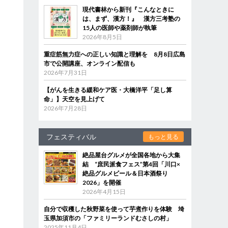
現代書林から新刊『こんなときに
は、まず、漢方！』 漢方三考塾の
15人の医師や薬剤師が執筆
2026年8月5日
重症筋無力症への正しい知識と理解を 8月8日広島
市で公開講座、オンライン配信も
2026年7月31日
【がんを生きる緩和ケア医・大橋洋平「足し算
命」】天空を見上げて
2026年7月28日
フェスティバル
もっと見る
絶品屋台グルメが全国各地から大集
結 “庶民派食フェス”第4回「川口×
絶品グルメビール＆日本酒祭り
2026」を開催
2026年4月15日
自分で収穫した秋野菜を使って芋煮作りを体験 埼
玉県加須市の「ファミリーランドむさしの村」
2025年11月4日