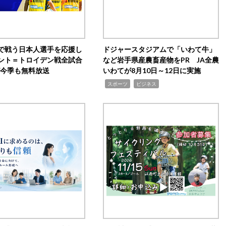
で戦う日本人選手を応援し
ドジャースタジアムで「いわて牛」
ント＝トロイデン戦全試合
など岩手県産農畜産物をPR JA全農
0が今季も無料放送
いわてが8月10日～12日に実施
,
,
スポーツ
ビジネス