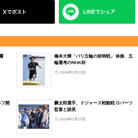
霧
橋本大輝「パリ五輪の前哨戦」 体操、五
輪選考のNHK杯
2024年5月15日
ルフ開
麟太郎選手、ドジャース戦観戦 ロバーツ
監督と談笑
2024年5月15日