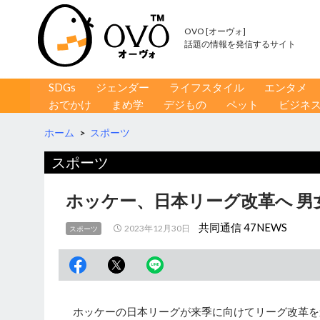
OVO [オーヴォ]
話題の情報を発信するサイト
コンテンツへ移動
検
SDGs
ジェンダー
ライフスタイル
エンタメ
索
おでかけ
まめ学
デジもの
ペット
ビジネ
ホーム
>
スポーツ
スポーツ
ホッケー、日本リーグ改革へ 男
共同通信 47NEWS
2023年12月30日
スポーツ
ホッケーの日本リーグが来季に向けてリーグ改革を