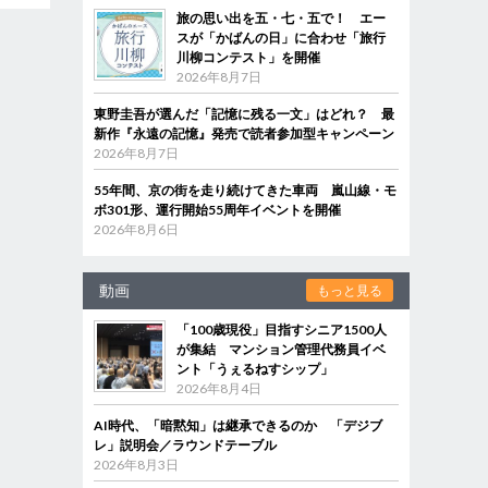
旅の思い出を五・七・五で！ エー
スが「かばんの日」に合わせ「旅行
川柳コンテスト」を開催
2026年8月7日
東野圭吾が選んだ「記憶に残る一文」はどれ？ 最
新作『永遠の記憶』発売で読者参加型キャンペーン
2026年8月7日
55年間、京の街を走り続けてきた車両 嵐山線・モ
ボ301形、運行開始55周年イベントを開催
2026年8月6日
動画
もっと見る
「100歳現役」目指すシニア1500人
が集結 マンション管理代務員イベ
ント「うぇるねすシップ」
2026年8月4日
AI時代、「暗黙知」は継承できるのか 「デジブ
レ」説明会／ラウンドテーブル
2026年8月3日