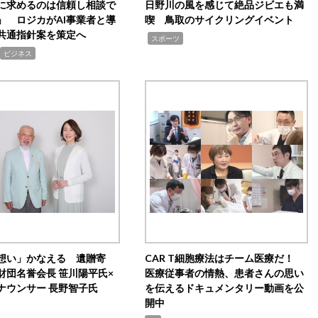
Iに求めるのは信頼し相談で
日野川の風を感じて絶品ジビエも満
」 ロジカがAI事業者と導
喫 鳥取のサイクリングイベント
共通指針案を策定へ
,
スポーツ
ビジネス
想い」かなえる 遺贈寄
CAR T細胞療法はチーム医療だ！
財団名誉会長 笹川陽平氏×
医療従事者の情熱、患者さんの思い
ナウンサー 長野智子氏
を伝えるドキュメンタリー動画を公
開中