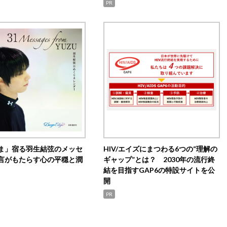
PR
ま」宿る羽生結弦のメッセ
HIV/エイズにまつわる6つの“理解の
言がもたらす心の平穏と潤
ギャップ”とは？ 2030年の流行終
結を目指すGAP6の特設サイトを公
開
PR