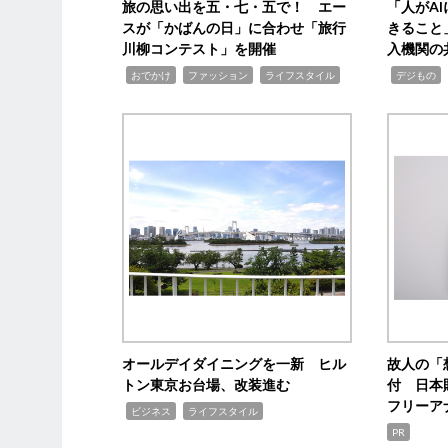
旅の思い出を五・七・五で！ エー
「人がA
スが「かばんの日」に合わせ「旅行
きること
川柳コンテスト」を開催
入機関の
,
,
,
,
,
おでかけ
ファッション
ライフスタイル
デジもの
オールデイダイニングを一新 ヒル
故人の「
トン東京お台場、改装進む
付 日本
フリーア
,
,
ビジネス
ライフスタイル
PR