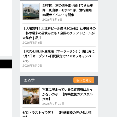
55年間、京の街を走り続けてきた車
両 嵐山線・モボ301形、運行開始
55周年イベントを開催
2026年8月6日
【入場無料！大江戸ビール祭り2026秋】仕事帰りの
一杯や週末の昼飲みにも！全国のクラフトビールが
大集合｜品川
2026年8月6日
【六六-LIULIU-麻辣湯（マーラータン）】恵比寿に
8月6日オープン！6日間限定で66％オフキャンペー
ンも
2026年8月5日
まめ学
もっと見る
写真に埋まっている位置情報はおっ
かないのか 【岡嶋教授のデジタル
指南】
2026年7月22日
ゼロトラストって何？ 【岡嶋教授のデジタル指