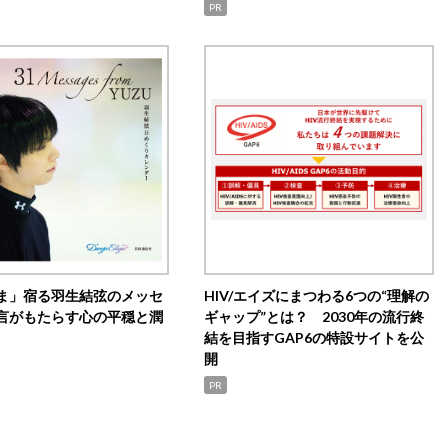
PR
ま」宿る羽生結弦のメッセ
HIV/エイズにまつわる6つの“理解の
言がもたらす心の平穏と潤
ギャップ”とは？ 2030年の流行終
結を目指すGAP6の特設サイトを公
開
PR