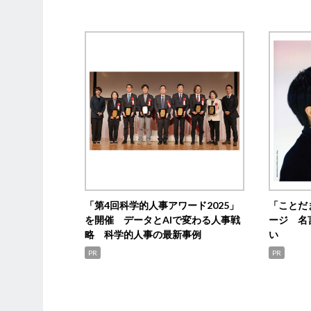
「第4回科学的人事アワード2025」
「ことだ
を開催 データとAIで変わる人事戦
ージ 名
略 科学的人事の最新事例
い
PR
PR