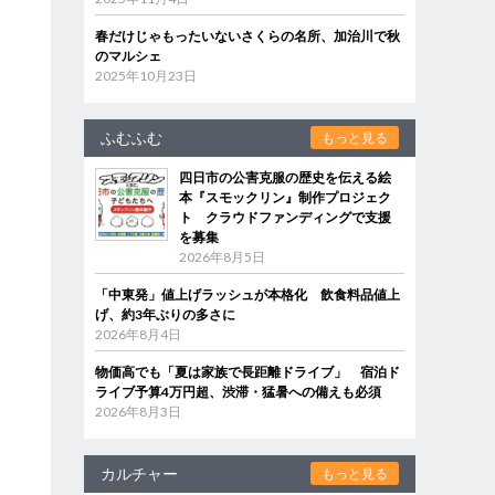
春だけじゃもったいないさくらの名所、加治川で秋
のマルシェ
2025年10月23日
ふむふむ
もっと見る
四日市の公害克服の歴史を伝える絵
本『スモックリン』制作プロジェク
ト クラウドファンディングで支援
を募集
2026年8月5日
「中東発」値上げラッシュが本格化 飲食料品値上
げ、約3年ぶりの多さに
2026年8月4日
物価高でも「夏は家族で長距離ドライブ」 宿泊ド
ライブ予算4万円超、渋滞・猛暑への備えも必須
2026年8月3日
カルチャー
もっと見る