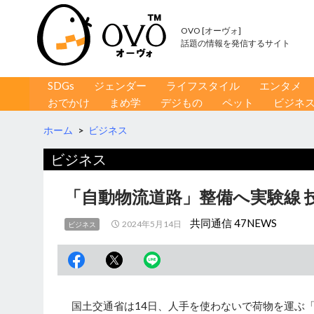
OVO [オーヴォ]
話題の情報を発信するサイト
コンテンツへ移動
検
SDGs
ジェンダー
ライフスタイル
エンタメ
索
おでかけ
まめ学
デジもの
ペット
ビジネ
ホーム
>
ビジネス
ビジネス
「自動物流道路」整備へ実験線 
共同通信 47NEWS
2024年5月14日
ビジネス
国土交通省は14日、人手を使わないで荷物を運ぶ