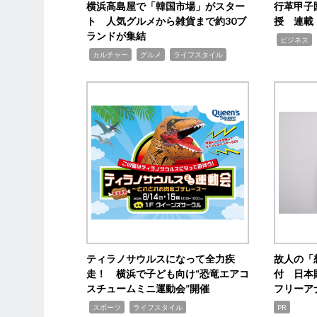
横浜高島屋で「韓国市場」がスター
行革甲子
ト 人気グルメから雑貨まで約30ブ
授 連載
ランドが集結
,
ビジネス
,
,
,
カルチャー
グルメ
ライフスタイル
ティラノサウルスになって全力疾
故人の「
走！ 横浜で子ども向け“恐竜エアコ
付 日本
スチュームミニ運動会”開催
フリーア
,
,
スポーツ
ライフスタイル
PR