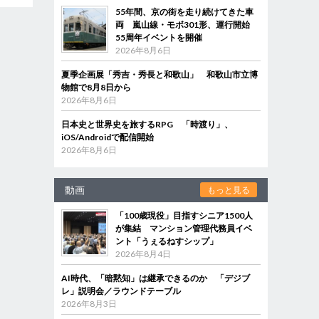
55年間、京の街を走り続けてきた車
両 嵐山線・モボ301形、運行開始
55周年イベントを開催
2026年8月6日
夏季企画展「秀吉・秀長と和歌山」 和歌山市立博
物館で8月8日から
2026年8月6日
日本史と世界史を旅するRPG 「時渡り」、
iOS/Androidで配信開始
2026年8月6日
動画
もっと見る
「100歳現役」目指すシニア1500人
が集結 マンション管理代務員イベ
ント「うぇるねすシップ」
2026年8月4日
AI時代、「暗黙知」は継承できるのか 「デジブ
レ」説明会／ラウンドテーブル
2026年8月3日