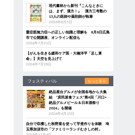
現代書林から新刊『こんなときに
は、まず、漢方！』 漢方三考塾の
15人の医師や薬剤師が執筆
2026年8月5日
重症筋無力症への正しい知識と理解を 8月8日広島
市で公開講座、オンライン配信も
2026年7月31日
【がんを生きる緩和ケア医・大橋洋平「足し算
命」】天空を見上げて
2026年7月28日
フェスティバル
もっと見る
絶品屋台グルメが全国各地から大集
結 “庶民派食フェス”第4回「川口×
絶品グルメビール＆日本酒祭り
2026」を開催
2026年4月15日
自分で収穫した秋野菜を使って芋煮作りを体験 埼
玉県加須市の「ファミリーランドむさしの村」
2025年11月4日