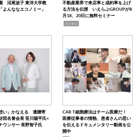
園 沼尾波子 東洋大学教
不動産業界で来店率と成約率を上げ
「よんななエコノミー」
る方法を伝授 いえらぶGROUPが8
月18、20日に無料セミナー
,
ビジネス
想い」かなえる 遺贈寄
CAR T細胞療法はチーム医療だ！
財団名誉会長 笹川陽平氏×
医療従事者の情熱、患者さんの思い
ナウンサー 長野智子氏
を伝えるドキュメンタリー動画を公
開中