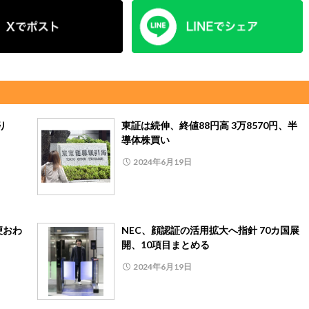
り
東証は続伸、終値88円高 3万8570円、半
導体株買い
2024年6月19日
便おわ
NEC、顔認証の活用拡大へ指針 70カ国展
開、10項目まとめる
2024年6月19日