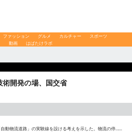
ファッション
グルメ
カルチャー
スポーツ
ス
動画
はばたけラボ
技術開発の場、国交省
「自動物流道路」の実験線を設ける考えを示した。物流の停……