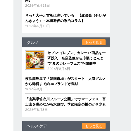
南】
2026年6月18日
きっと大平元首相は泣いている 【政眼鏡（せいが
んきょう）－本田雅俊の政治コラム】
2026年6月10日
グルメ
もっと見る
セブン‐イレブン、カレー15商品を一
斉投入 名店監修から冷製うどんま
で“夏のカレーフェス”を開催中
2026年8月6日
横浜高島屋で「韓国市場」がスタート 人気グルメ
から雑貨まで約30ブランドが集結
2026年8月5日
「山梨県笛吹川フルーツ公園」でサマーフェス 富
士山を眺めながら水遊び、季節限定の桃のかき氷も
2026年8月3日
ヘルスケア
もっと見る