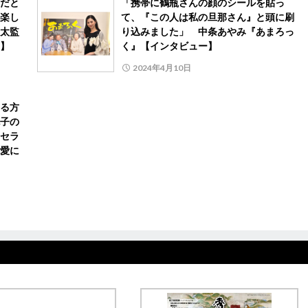
だと
「携帯に鶴瓶さんの顔のシールを貼っ
楽し
て、『この人は私の旦那さん』と頭に刷
太監
り込みました」 中条あやみ『あまろっ
】
く』【インタビュー】
2024年4月10日
る方
子の
セラ
愛に