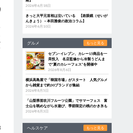
南】
2026年6月18日
り
きっと大平元首相は泣いている 【政眼鏡（せいが
んきょう）－本田雅俊の政治コラム】
2026年6月10日
の
監
し
グルメ
もっと見る
の
セブン‐イレブン、カレー15商品を一
斉投入 名店監修から冷製うどんま
で“夏のカレーフェス”を開催中
2026年8月6日
い
横浜高島屋で「韓国市場」がスタート 人気グルメ
い
から雑貨まで約30ブランドが集結
を
2026年8月5日
る
「山梨県笛吹川フルーツ公園」でサマーフェス 富
士山を眺めながら水遊び、季節限定の桃のかき氷も
2026年8月3日
き
ヘルスケア
もっと見る