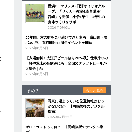
横浜F・マリノス×日清オイリオグル
ープ、「サッカー教室&食育講座 in
宮崎」を開催 小学1年生～3年生の
身体づくりをサポート
2026年8月6日
55年間、京の街を走り続けてきた車両 嵐山線・モ
ボ301形、運行開始55周年イベントを開催
2026年8月6日
つ
【入場無料！大江戸ビール祭り2026秋】仕事帰りの
一杯や週末の昼飲みにも！全国のクラフトビールが
大集合｜品川
2026年8月6日
元
まめ学
もっと見る
写真に埋まっている位置情報はおっ
かないのか 【岡嶋教授のデジタル
し
指南】
2026年7月22日
ゼロトラストって何？ 【岡嶋教授のデジタル指