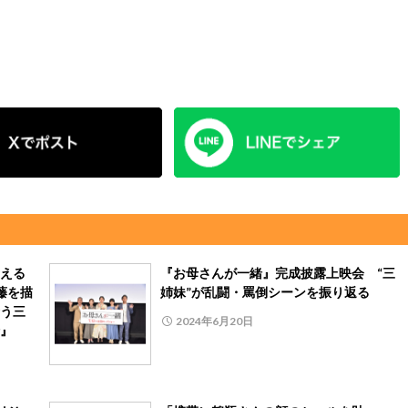
える
『お母さんが一緒』完成披露上映会 “三
藤を描
姉妹”が乱闘・罵倒シーンを振り返る
う三
2024年6月20日
』