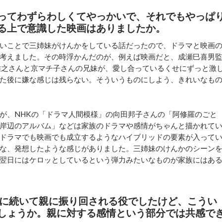
ってわずらわしくてやっかいで、それでもやっぱ
る上で意識した映画はありましたか。
いことで三姉妹がけんかをしている話だったので、ドラマと映画
考えました。その時浮かんだのが、例えば映画だと、成瀬巳喜男
雅之さんと京マチ子さんの兄妹が、愛し合っているくせにずっと激
た後に嫌な感じは残らない。そういうものにしよう、きれいなも
が、NHKの「ドラマ人間模様」の向田邦子さんの「阿修羅のごと
岸辺のアルバム」などは家族のドラマや感情がちゃんと描かれて
ドラマでも映画でも成立するようなハイブリッドの要素が入って
な、発想したような感じがありました。三姉妹のけんかのシーン
翌日にはケロッとしているという弾力みたいなものが家族にはあ
）に続いて親に振り回される役でしたけど、こうい
しょうか。親に対する感情という部分では共感で