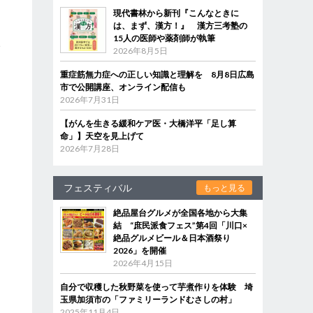
現代書林から新刊『こんなときに
は、まず、漢方！』 漢方三考塾の
と
15人の医師や薬剤師が執筆
い
2026年8月5日
重症筋無力症への正しい知識と理解を 8月8日広島
市で公開講座、オンライン配信も
2026年7月31日
【がんを生きる緩和ケア医・大橋洋平「足し算
も
命」】天空を見上げて
」
2026年7月28日
フェスティバル
もっと見る
絶品屋台グルメが全国各地から大集
結 “庶民派食フェス”第4回「川口×
絶品グルメビール＆日本酒祭り
2026」を開催
2026年4月15日
自分で収穫した秋野菜を使って芋煮作りを体験 埼
玉県加須市の「ファミリーランドむさしの村」
2025年11月4日