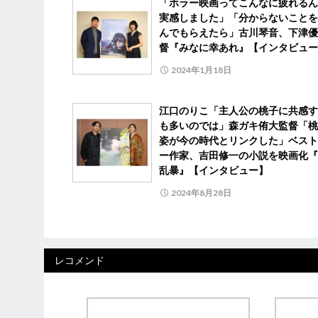
「ホラー映画ってこんなに疲れるん
実感しました」「分からないことを
んでもらえたら」古川琴音、下津優
督『みなに幸あれ』【インタビュー
2024年1月18日
江口のりこ「主人公の桃子に共感す
も多いのでは」森ガキ侑大監督「桃
姿が今の時代とリンクした」ベスト
ー作家、吉田修一の小説を映画化『
乱暴』【インタビュー】
2024年8月28日
レコメンド