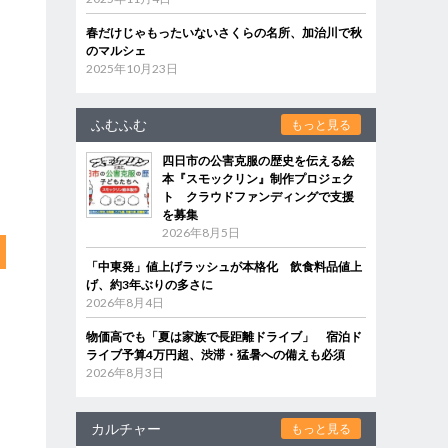
春だけじゃもったいないさくらの名所、加治川で秋
のマルシェ
2025年10月23日
ふむふむ
もっと見る
四日市の公害克服の歴史を伝える絵
本『スモックリン』制作プロジェク
ト クラウドファンディングで支援
を募集
2026年8月5日
「中東発」値上げラッシュが本格化 飲食料品値上
げ、約3年ぶりの多さに
2026年8月4日
物価高でも「夏は家族で長距離ドライブ」 宿泊ド
ライブ予算4万円超、渋滞・猛暑への備えも必須
2026年8月3日
カルチャー
もっと見る