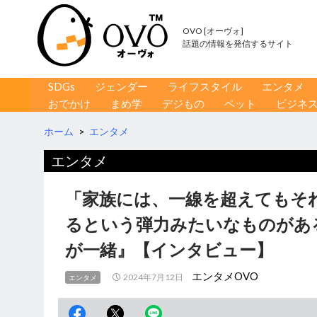
OVO [オーヴォ]
話題の情報を発信するサイト
コンテンツへ移動
検
SDGs
ジェンダー
ライフスタイル
エンタメ
索
おでかけ
まめ学
デジもの
ペット
ビジネ
ホーム
>
エンタメ
エンタメ
「家族には、一線を超えてもそ
るという弾力みたいなものがあ
が一緒』【インタビュー】
エンタメOVO
2024年7月12日
エンタメ