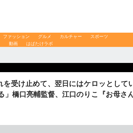
ファッション
グルメ
カルチャー
スポーツ
ス
動画
はばたけラボ
れを受け止めて、翌日にはケロッとして
る」橋口亮輔監督、江口のりこ『お母さ