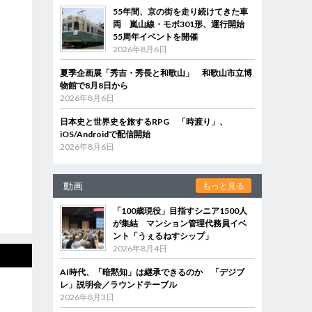
55年間、京の街を走り続けてきた車
両 嵐山線・モボ301形、運行開始
55周年イベントを開催
2026年8月6日
夏季企画展「秀吉・秀長と和歌山」 和歌山市立博
物館で8月8日から
2026年8月6日
日本史と世界史を旅するRPG 「時渡り」、
iOS/Androidで配信開始
2026年8月6日
動画
もっと見る
「100歳現役」目指すシニア1500人
が集結 マンション管理代務員イベ
ント「うぇるねすシップ」
2026年8月4日
AI時代、「暗黙知」は継承できるのか 「デジブ
レ」説明会／ラウンドテーブル
2026年8月3日