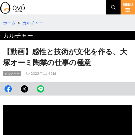
検
索
コ
ン
テ
ホーム
>
カルチャー
ン
カルチャー
ツ
へ
移
【動画】感性と技術が文化を作る、大
動
塚オーミ陶業の仕事の極意
2023年11月2日
カルチャー