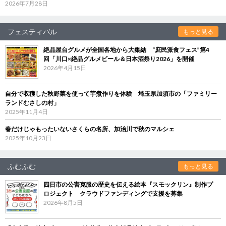
2026年7月28日
フェスティバル
もっと見る
絶品屋台グルメが全国各地から大集結 “庶民派食フェス”第4
回「川口×絶品グルメビール＆日本酒祭り2026」を開催
2026年4月15日
自分で収穫した秋野菜を使って芋煮作りを体験 埼玉県加須市の「ファミリー
ランドむさしの村」
2025年11月4日
春だけじゃもったいないさくらの名所、加治川で秋のマルシェ
2025年10月23日
ふむふむ
もっと見る
四日市の公害克服の歴史を伝える絵本『スモックリン』制作プ
ロジェクト クラウドファンディングで支援を募集
2026年8月5日