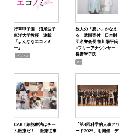
行革甲子園 沼尾波子
故人の「想い」かなえ
東洋大学教授 連載
る 遺贈寄付 日本財
「よんななエコノミ
団名誉会長 笹川陽平氏
ー」
×フリーアナウンサー
長野智子氏
,
ビジネス
PR
CAR T細胞療法はチー
「第4回科学的人事アワ
ム医療だ！ 医療従事
ード2025」を開催 デ