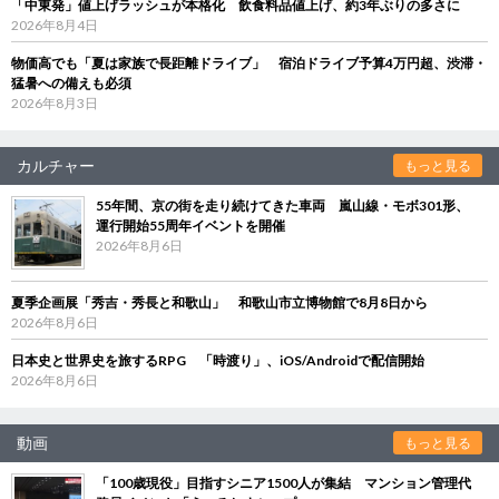
「中東発」値上げラッシュが本格化 飲食料品値上げ、約3年ぶりの多さに
2026年8月4日
物価高でも「夏は家族で長距離ドライブ」 宿泊ドライブ予算4万円超、渋滞・
猛暑への備えも必須
2026年8月3日
カルチャー
もっと見る
55年間、京の街を走り続けてきた車両 嵐山線・モボ301形、
運行開始55周年イベントを開催
2026年8月6日
夏季企画展「秀吉・秀長と和歌山」 和歌山市立博物館で8月8日から
2026年8月6日
日本史と世界史を旅するRPG 「時渡り」、iOS/Androidで配信開始
2026年8月6日
動画
もっと見る
「100歳現役」目指すシニア1500人が集結 マンション管理代