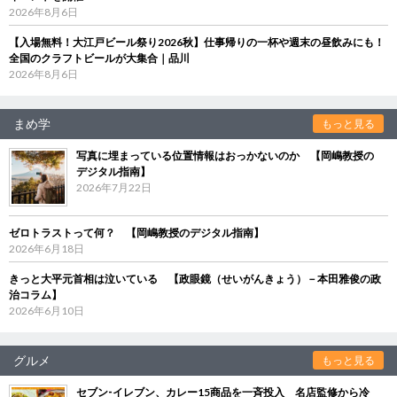
2026年8月6日
【入場無料！大江戸ビール祭り2026秋】仕事帰りの一杯や週末の昼飲みにも！
全国のクラフトビールが大集合｜品川
2026年8月6日
まめ学
もっと見る
写真に埋まっている位置情報はおっかないのか 【岡嶋教授の
デジタル指南】
2026年7月22日
ゼロトラストって何？ 【岡嶋教授のデジタル指南】
2026年6月18日
きっと大平元首相は泣いている 【政眼鏡（せいがんきょう）－本田雅俊の政
治コラム】
2026年6月10日
グルメ
もっと見る
セブン‐イレブン、カレー15商品を一斉投入 名店監修から冷