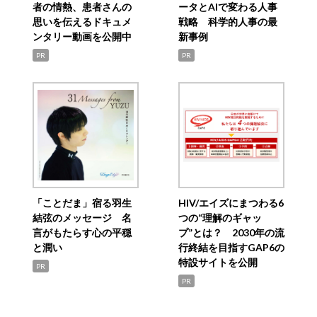
者の情熱、患者さんの
ータとAIで変わる人事
思いを伝えるドキュメ
戦略 科学的人事の最
ンタリー動画を公開中
新事例
PR
PR
「ことだま」宿る羽生
HIV/エイズにまつわる6
結弦のメッセージ 名
つの“理解のギャッ
言がもたらす心の平穏
プ”とは？ 2030年の流
と潤い
行終結を目指すGAP6の
特設サイトを公開
PR
PR