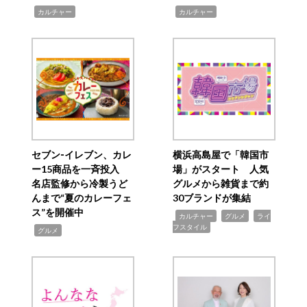
,
,
カルチャー
カルチャー
セブン‐イレブン、カレ
横浜高島屋で「韓国市
ー15商品を一斉投入
場」がスタート 人気
名店監修から冷製うど
グルメから雑貨まで約
んまで“夏のカレーフェ
30ブランドが集結
ス”を開催中
,
,
,
カルチャー
グルメ
ライ
フスタイル
,
グルメ