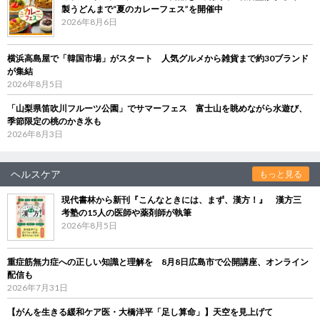
製うどんまで“夏のカレーフェス”を開催中
2026年8月6日
横浜高島屋で「韓国市場」がスタート 人気グルメから雑貨まで約30ブランド
が集結
2026年8月5日
「山梨県笛吹川フルーツ公園」でサマーフェス 富士山を眺めながら水遊び、
季節限定の桃のかき氷も
2026年8月3日
ヘルスケア
もっと見る
現代書林から新刊『こんなときには、まず、漢方！』 漢方三
考塾の15人の医師や薬剤師が執筆
2026年8月5日
重症筋無力症への正しい知識と理解を 8月8日広島市で公開講座、オンライン
配信も
2026年7月31日
【がんを生きる緩和ケア医・大橋洋平「足し算命」】天空を見上げて