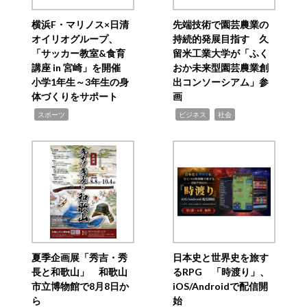
横浜F・マリノス×日清
先端技術で園芸農業の
オイリオグループ、
持続的発展目指す 久
「サッカー教室&食育
留米工業大学が「ふく
講座 in 宮崎」を開催
おか未来型園芸農業創
小学1年生～3年生の身
出コンソーシアム」参
体づくりをサポート
画
,
,
,
スポーツ
ビジネス
社会
夏季企画展「秀吉・秀
日本史と世界史を旅す
長と和歌山」 和歌山
るRPG 「時渡り」、
市立博物館で8月8日か
iOS/Androidで配信開
ら
始