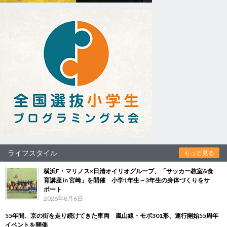
ライフスタイル
もっと見る
横浜F・マリノス×日清オイリオグループ、「サッカー教室&食
育講座 in 宮崎」を開催 小学1年生～3年生の身体づくりをサ
ポート
2026年8月6日
55年間、京の街を走り続けてきた車両 嵐山線・モボ301形、運行開始55周年
イベントを開催