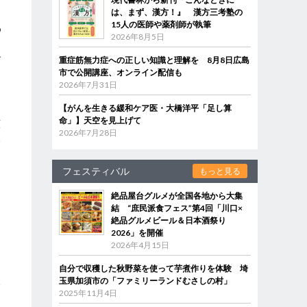
は、まず、漢方！』 漢方三考塾の
15人の医師や薬剤師が執筆
わ
2026年8月5日
島
び
重症筋無力症への正しい知識と理解を 8月8日広島
市で公開講座、オンライン配信も
2026年7月31日
【がんを生きる緩和ケア医・大橋洋平「足し算
命」】天空を見上げて
広
2026年7月28日
い
フェスティバル
もっと見る
絶品屋台グルメが全国各地から大集
結 “庶民派食フェス”第4回「川口×
さ
絶品グルメビール＆日本酒祭り
2026」を開催
2026年4月15日
自分で収穫した秋野菜を使って芋煮作りを体験 埼
玉県加須市の「ファミリーランドむさしの村」
い
2025年11月4日
と