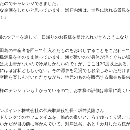
たのでチャレンジできました。
な企画をしたいと思っています。瀬戸内海は、世界に誇れる景観
す」
今回のツアーを通して、日帰りのお客様を受け入れできるようになり
田島の生産者を回って仕入れたものをお出しすることをこだわっ
島源泉をそのまま使っています。海が近いので身体が浮くぐらい
は火山帯がないので冷泉しかないのですが、ここは30度以上ある
にはほぼ私どもしかない。その源泉を足湯でもお楽しみいただけ
空間を楽しんでいただきながら、地元のものを販売する機会も提
様のテンションも上がっているので、お客様の評価は非常に高く
ンポイント株式会社の代表取締役社長・坂井英隆さん
ドリンクでのカフェタイムを、眺めの良いところでゆっくり過ご
いかだが目の前に浮かんでいて、対岸は呉。あと１カ月したら桜