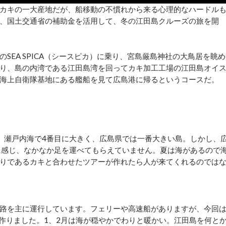
カキの一大産地だが、船移動の不慣れから来る心理的なハードル
、国土交通省の補助金を活用して、冬の江田島クルーズの旅を開
EA SPICA（シースピカ）に乗り、宮島厳島神社の大鳥居を眺め
り、島の内湾である江田島湾を回ってカキ加工工場の江田島オイ
海上自衛隊基地にある艦船を見て広島港に帰るというコースだ。
。瀬戸内海で4番目に大きく、広島県では一番大きい島。しかし、
に感じ、なかなか足を運べてもらえていません。夏は海があるので
りであるカキと合わせたツアーが作れたら人が来てくれるのでは
路を主に運行しています。フェリーや高速船がありますが、今回
ーを作りました。1、2月は海が穏やかでわりと暖かい。江田島を何と