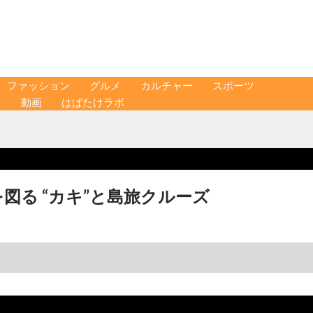
ファッション
グルメ
カルチャー
スポーツ
ス
動画
はばたけラボ
図る “カキ”と島旅クルーズ