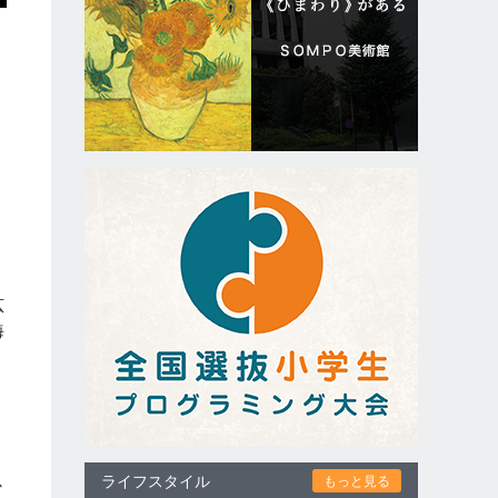
も
ス
広
海
な
は
ライフスタイル
もっと見る
か