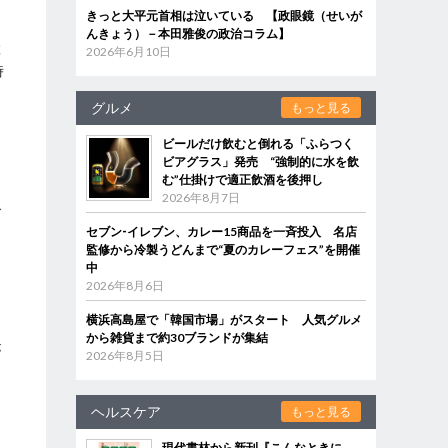
きっと大平元首相は泣いている 【政眼鏡（せいが
んきょう）－本田雅俊の政治コラム】
産
2026年6月10日
時
グルメ
もっと見る
ビールだけ飲むと倒れる「ふらつく
ビアグラス」発売 “強制的に水を飲
む”仕掛けで適正飲酒を後押し
2026年8月7日
で
セブン‐イレブン、カレー15商品を一斉投入 名店
ま
監修から冷製うどんまで“夏のカレーフェス”を開催
中
2026年8月6日
横浜高島屋で「韓国市場」がスタート 人気グルメ
う
から雑貨まで約30ブランドが集結
が
2026年8月5日
ヘルスケア
もっと見る
現代書林から新刊『こんなときに