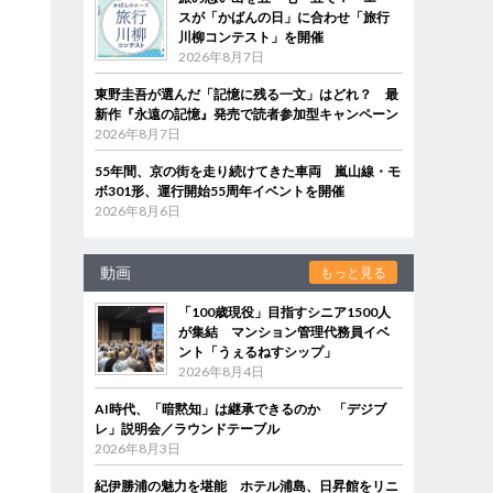
スが「かばんの日」に合わせ「旅行
川柳コンテスト」を開催
2026年8月7日
東野圭吾が選んだ「記憶に残る一文」はどれ？ 最
新作『永遠の記憶』発売で読者参加型キャンペーン
2026年8月7日
55年間、京の街を走り続けてきた車両 嵐山線・モ
ボ301形、運行開始55周年イベントを開催
2026年8月6日
動画
もっと見る
「100歳現役」目指すシニア1500人
が集結 マンション管理代務員イベ
ント「うぇるねすシップ」
2026年8月4日
AI時代、「暗黙知」は継承できるのか 「デジブ
レ」説明会／ラウンドテーブル
2026年8月3日
紀伊勝浦の魅力を堪能 ホテル浦島、日昇館をリニ