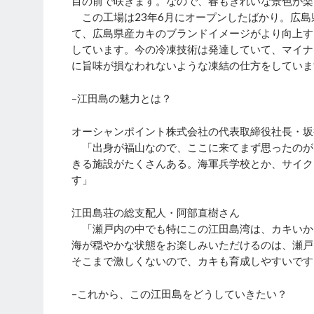
目の前で咲きます。なので、春もきれいな景色が楽
この工場は23年6月にオープンしたばかり。広島
て、広島県産カキのブランドイメージがより向上す
しています。今の冷凍技術は発達していて、マイナ
に旨味が損なわれないような凍結の仕方をしていま
–江田島の魅力とは？
オーシャンポイント株式会社の代表取締役社長・坂
「出身が福山なので、ここに来てまず思ったのが
きる施設がたくさんある。海軍兵学校とか、サイク
す」
江田島荘の総支配人・阿部直樹さん
「瀬戸内の中でも特にこの江田島湾は、カキいか
海が穏やかな状態をお楽しみいただけるのは、瀬戸
そこまで激しくないので、カキも育成しやすいです
–これから、この江田島をどうしていきたい？