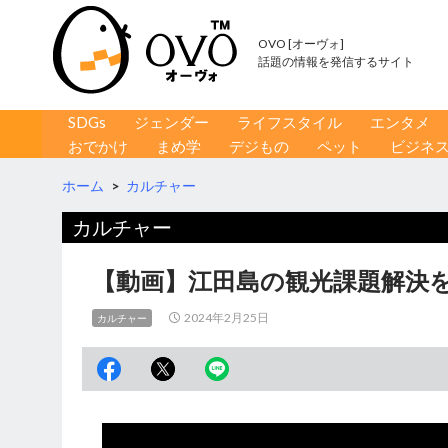
OVO [オーヴォ]
話題の情報を発信するサイト
コンテンツへ移動
検
SDGs
ジェンダー
ライフスタイル
エンタメ
索
おでかけ
まめ学
デジもの
ペット
ビジネ
ホーム
>
カルチャー
カルチャー
【動画】江田島の観光課題解決を
2024年2月25日
カルチャー