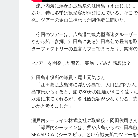
瀬戸内海に浮かぶ広島県の江田島（えたじま）。
あり、特に冬季は観光客が伸び悩んでいる。そこで
発。ツアーの企画に携わった関係者に聞いた。
今回のツアーは、広島港で観光型高速クルーザーのS
ながら船上参拝。江田島にある江田島荘で昼食を取
ターファクトリーの直営カフェでまったり。呉湾の
–ツアーを開発した背景、実施してみた感想は？
江田島市役所の職員・尾上元気さん
「江田島は広島湾に浮かぶ島で、人口は約2万人
島市民からすると、船で30分の距離がすごく遠く
水浴に来てくれるが、冬は観光客が少なくなる。売
いかと考えました」
瀬戸内シーライン株式会社の取締役・岡田俊司さん
「瀬戸内シーラインは、呉や広島からの江田島航
SEA SPICA（シースピカ）という観光船でツア