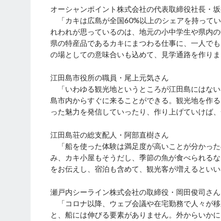
オーシャンポイント株式会社の代表取締役社長・坂
「カキは広島が全国60%以上のシェアを持ってい
れわれが思っているのは、地元の小中学生や県内の
県の特産品であるカキにまつわる仕事に、一人でも
の場としての意味合いも込めて、見学通路を作りま
江田島市役所の職員・尾上元気さん
「いわゆる観光地というところが江田島にはない
島市内からすぐに来ることができる。観光地を作る
った魅力を発信していったり、作り上げていけば、
江田島荘の総支配人・阿部直樹さん
「船を使った体験は満足度が高いことが分かった
み、カキ小屋もそうだし、季節の魚が食べられるな
をお伝えし、宿泊も含めて、観光客が増えるといい
瀬戸内シーライン株式会社の取締役・岡田俊司さん
「コロナ以降、ウェブ会議や在宅勤務で人々が移
と、船には伸びる要素がありません。外からいかに