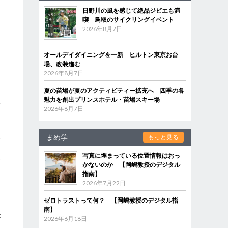
日野川の風を感じて絶品ジビエも満
を
喫 鳥取のサイクリングイベント
2026年8月7日
オールデイダイニングを一新 ヒルトン東京お台
場、改装進む
2026年8月7日
て
夏の苗場が夏のアクティビティー拡充へ 四季の各
塩
魅力を創出プリンスホテル・苗場スキー場
2026年8月7日
。
ま
供
まめ学
もっと見る
写真に埋まっている位置情報はおっ
い
かないのか 【岡嶋教授のデジタル
指南】
2026年7月22日
ゼロトラストって何？ 【岡嶋教授のデジタル指
し
南】
が
2026年6月18日