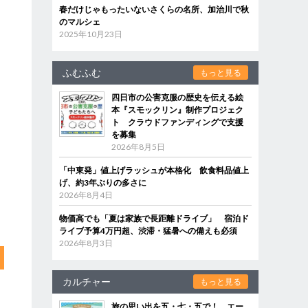
り
春だけじゃもったいないさくらの名所、加治川で秋
のマルシェ
2025年10月23日
ふむふむ
もっと見る
四日市の公害克服の歴史を伝える絵
本『スモックリン』制作プロジェク
ト クラウドファンディングで支援
を募集
2026年8月5日
「中東発」値上げラッシュが本格化 飲食料品値上
げ、約3年ぶりの多さに
2026年8月4日
物価高でも「夏は家族で長距離ドライブ」 宿泊ド
ライブ予算4万円超、渋滞・猛暑への備えも必須
2026年8月3日
カルチャー
もっと見る
旅の思い出を五・七・五で！ エー