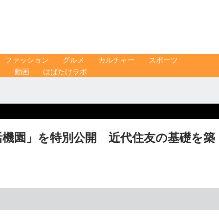
ファッション
グルメ
カルチャー
スポーツ
ス
動画
はばたけラボ
活機園」を特別公開 近代住友の基礎を築