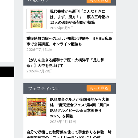
ヘルスケア
もっと見る
現代書林から新刊『こんなときに
は、まず、漢方！』 漢方三考塾の
15人の医師や薬剤師が執筆
2026年8月5日
重症筋無力症への正しい知識と理解を 8月8日広島
市で公開講座、オンライン配信も
2026年7月31日
【がんを生きる緩和ケア医・大橋洋平「足し算
命」】天空を見上げて
2026年7月28日
フェスティバル
もっと見る
絶品屋台グルメが全国各地から大集
結 “庶民派食フェス”第4回「川口×
絶品グルメビール＆日本酒祭り
2026」を開催
2026年4月15日
自分で収穫した秋野菜を使って芋煮作りを体験 埼
玉県加須市の「ファミリーランドむさしの村」