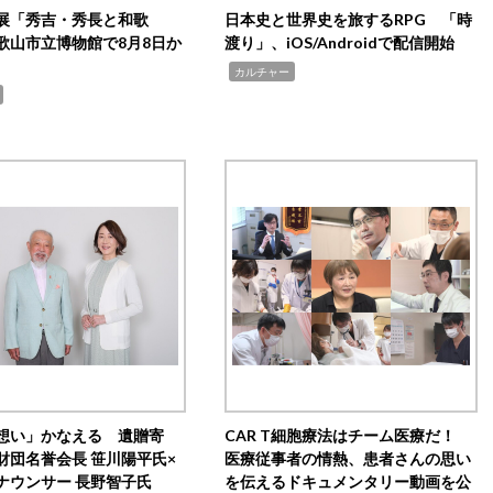
展「秀吉・秀長と和歌
日本史と世界史を旅するRPG 「時
歌山市立博物館で8月8日か
渡り」、iOS/Androidで配信開始
,
カルチャー
想い」かなえる 遺贈寄
CAR T細胞療法はチーム医療だ！
財団名誉会長 笹川陽平氏×
医療従事者の情熱、患者さんの思い
ナウンサー 長野智子氏
を伝えるドキュメンタリー動画を公