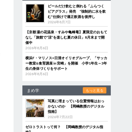
ビールだけ飲むと倒れる「ふらつく
ビアグラス」発売 “強制的に水を飲
む”仕掛けで適正飲酒を後押し
2026年8月7日
【京都 湯の花温泉・すみや亀峰菴】夏限定のおもて
なし「旅館で“涼”を楽しむ夏の休日」8月末まで開
催中
。
2026年8月6日
味
横浜F・マリノス×日清オイリオグループ、「サッカ
ー教室&食育講座 in 宮崎」を開催 小学1年生～3年
生の身体づくりをサポート
2026年8月6日
まめ学
もっと見る
写真に埋まっている位置情報はおっ
かないのか 【岡嶋教授のデジタル
指南】
2026年7月22日
ゼロトラストって何？ 【岡嶋教授のデジタル指