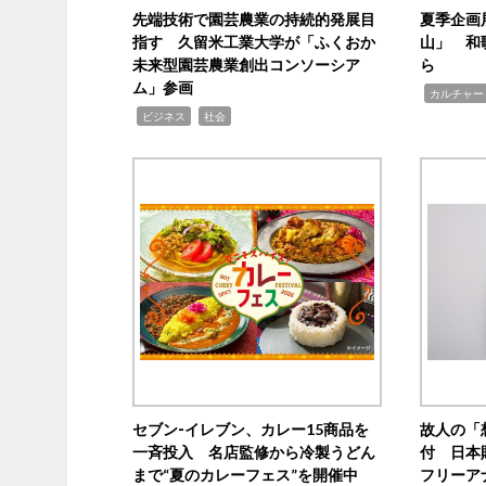
先端技術で園芸農業の持続的発展目
夏季企画
指す 久留米工業大学が「ふくおか
山」 和
未来型園芸農業創出コンソーシア
ら
ム」参画
,
カルチャー
,
,
ビジネス
社会
セブン‐イレブン、カレー15商品を
故人の「
一斉投入 名店監修から冷製うどん
付 日本
まで“夏のカレーフェス”を開催中
フリーア