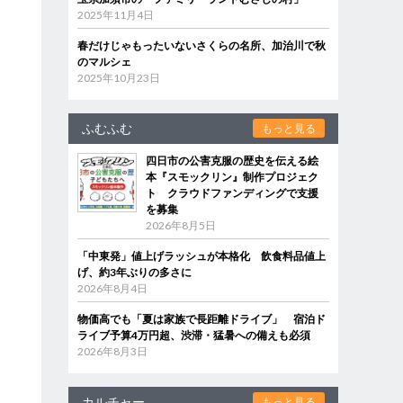
2025年11月4日
春だけじゃもったいないさくらの名所、加治川で秋
のマルシェ
2025年10月23日
ふむふむ
もっと見る
四日市の公害克服の歴史を伝える絵
本『スモックリン』制作プロジェク
ト クラウドファンディングで支援
を募集
2026年8月5日
「中東発」値上げラッシュが本格化 飲食料品値上
げ、約3年ぶりの多さに
2026年8月4日
物価高でも「夏は家族で長距離ドライブ」 宿泊ド
ライブ予算4万円超、渋滞・猛暑への備えも必須
2026年8月3日
カルチャー
もっと見る