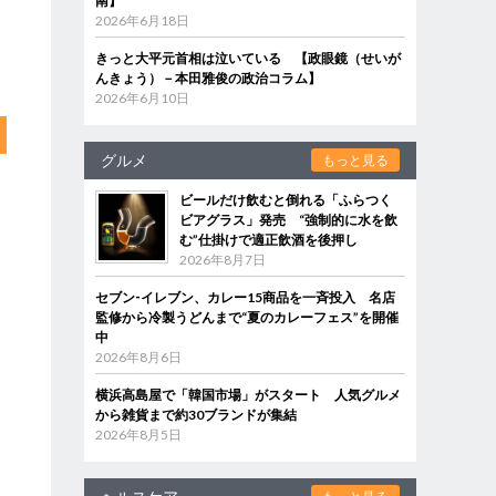
南】
2026年6月18日
きっと大平元首相は泣いている 【政眼鏡（せいが
んきょう）－本田雅俊の政治コラム】
2026年6月10日
グルメ
もっと見る
ビールだけ飲むと倒れる「ふらつく
ビアグラス」発売 “強制的に水を飲
む”仕掛けで適正飲酒を後押し
2026年8月7日
セブン‐イレブン、カレー15商品を一斉投入 名店
監修から冷製うどんまで“夏のカレーフェス”を開催
中
2026年8月6日
横浜高島屋で「韓国市場」がスタート 人気グルメ
から雑貨まで約30ブランドが集結
2026年8月5日