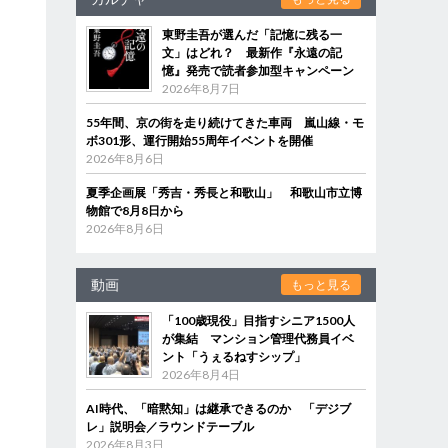
東野圭吾が選んだ「記憶に残る一
文」はどれ？ 最新作『永遠の記
憶』発売で読者参加型キャンペーン
2026年8月7日
55年間、京の街を走り続けてきた車両 嵐山線・モ
ボ301形、運行開始55周年イベントを開催
2026年8月6日
夏季企画展「秀吉・秀長と和歌山」 和歌山市立博
物館で8月8日から
2026年8月6日
動画
もっと見る
「100歳現役」目指すシニア1500人
が集結 マンション管理代務員イベ
ント「うぇるねすシップ」
2026年8月4日
AI時代、「暗黙知」は継承できるのか 「デジブ
レ」説明会／ラウンドテーブル
2026年8月3日