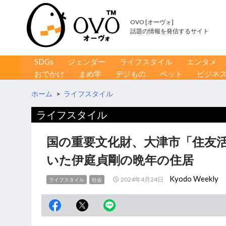
OVO [オーヴォ]
話題の情報を発信するサイト
コンテンツへ移動
検
SDGs
ジェンダー
ライフスタイル
エンタメ
索
おでかけ
まめ学
デジもの
ペット
ビジネ
ホーム
>
ライフスタイル
ライフスタイル
国の重要文化財、大津市「住友
いた伊庭貞剛の晩年の住居
Kyodo Weekly
2024年4月24日
ライフスタイル
社会