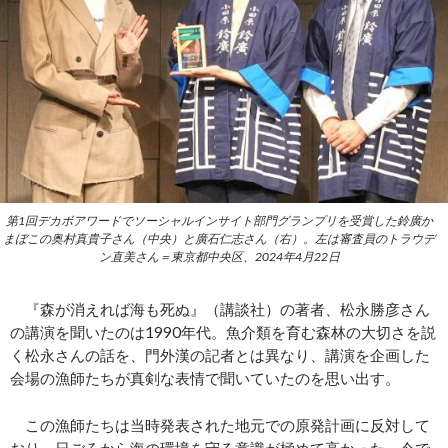
第1回デカボアワードでソーシャルインサイト部門グランプリを受賞した鈴廣か
まぼこの奥村真貴子さん（中央）と廣石仁志さん（右）。左は審査員のトラウデ
ン直美さん＝東京都中央区、2024年4月22日
『森が消えれば海も死ぬ』（講談社）の著者、松永勝彦さん
の講演を聞いたのは1990年代。魚介類を育む森林の大切さを説
く松永さんの話を、門外漢の記者とは異なり、講演を企画した
会場の漁師たちが真剣な表情で聞いていたのを思い出す。
この漁師たちは当時発表された地元での原発計画に反対して