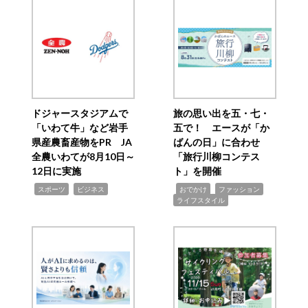
ドジャースタジアムで
旅の思い出を五・七・
「いわて牛」など岩手
五で！ エースが「か
県産農畜産物をPR JA
ばんの日」に合わせ
全農いわてが8月10日～
「旅行川柳コンテス
12日に実施
ト」を開催
,
,
,
,
,
スポーツ
ビジネス
おでかけ
ファッション
ライフスタイル