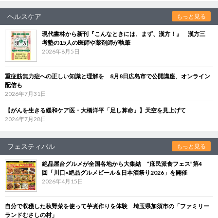
ヘルスケア
もっと見る
現代書林から新刊『こんなときには、まず、漢方！』 漢方三
考塾の15人の医師や薬剤師が執筆
2026年8月5日
重症筋無力症への正しい知識と理解を 8月8日広島市で公開講座、オンライン
配信も
2026年7月31日
【がんを生きる緩和ケア医・大橋洋平「足し算命」】天空を見上げて
2026年7月28日
フェスティバル
もっと見る
絶品屋台グルメが全国各地から大集結 “庶民派食フェス”第4
回「川口×絶品グルメビール＆日本酒祭り2026」を開催
2026年4月15日
自分で収穫した秋野菜を使って芋煮作りを体験 埼玉県加須市の「ファミリー
ランドむさしの村」