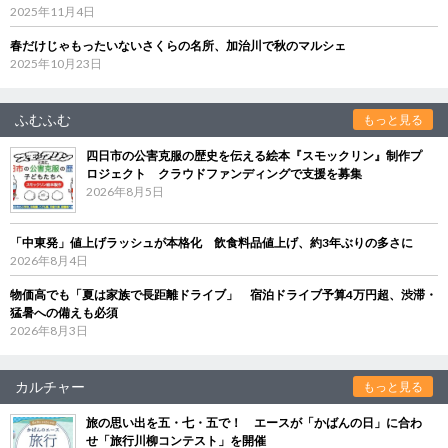
2025年11月4日
春だけじゃもったいないさくらの名所、加治川で秋のマルシェ
2025年10月23日
ふむふむ
もっと見る
四日市の公害克服の歴史を伝える絵本『スモックリン』制作プ
ロジェクト クラウドファンディングで支援を募集
2026年8月5日
「中東発」値上げラッシュが本格化 飲食料品値上げ、約3年ぶりの多さに
2026年8月4日
物価高でも「夏は家族で長距離ドライブ」 宿泊ドライブ予算4万円超、渋滞・
猛暑への備えも必須
2026年8月3日
カルチャー
もっと見る
旅の思い出を五・七・五で！ エースが「かばんの日」に合わ
せ「旅行川柳コンテスト」を開催