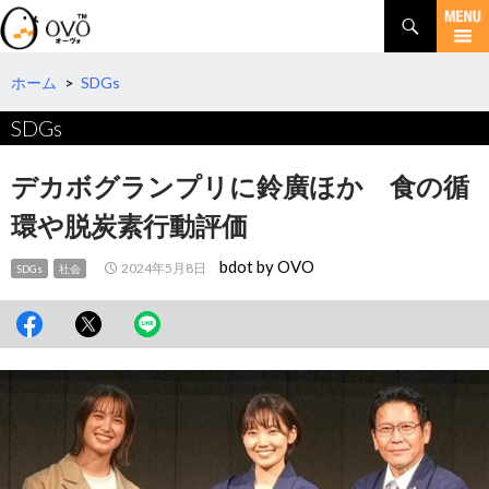
検
索
コ
ン
テ
ホーム
>
SDGs
ン
SDGs
ツ
へ
移
デカボグランプリに鈴廣ほか 食の循
動
環や脱炭素行動評価
bdot by OVO
2024年5月8日
SDGs
社会