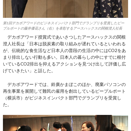
第1回デカボアワードのビジネスインパクト部門でグランプリを受賞したピー
プルポートの藤井優花さん（右）を表彰するアースハックスの関根澄人社長
デカボアワード授賞式であいさつしたアースハックスの関根
澄人社長は「日本は脱炭素の取り組みが遅れているといわれる
が、伝統的な食生活など日本人の普段の生活の中にはCO2をあ
まり排出しない行動も多い。日本人の暮らしの中にすでに根付
いているCO2排出を抑えるアクションを見つけ出して評価し広
げていきたい」と話した。
デカボアワードでは、鈴廣かまぼこのほか、廃棄パソコンの
再生事業を展開して難民の雇用を創出しているピープルポート
（横浜市）がビジネスインパクト部門でグランプリを受賞し
た。