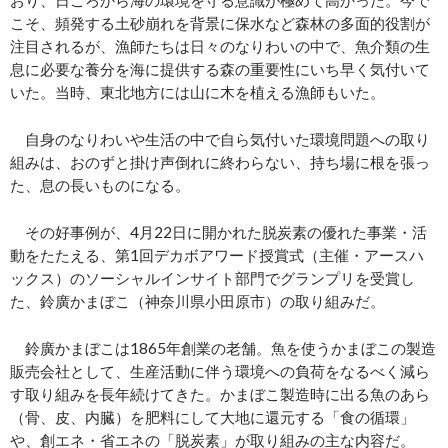
おり、日ごろから海の環境を守る意識が極めて高かった。今で
こそ、頻発する土砂崩れを背景に保水など森林の多面的役割が
注目されるが、漁師たちは日々のなりわいの中で、魚介類の生
息に必要な養分を海に提供する森の重要性にいち早く気付いて
いた。当時、東北地方には山に木を植える漁師もいた。
自身のなりわいや生活の中で自ら気付いた環境問題への取り
組みは、おのずと掛け声倒れに終わらない、持ち場に根を張っ
た、息の長いものになる。
その好事例が、4月22日に開かれた脱炭素の優れた事業・活
動をたたえる、第1回デカボアワード授賞式（主催・アースハ
ックス）のソーシャルインサイト部門でグランプリを受賞し
た、鈴廣かまぼこ（神奈川県小田原市）の取り組みだ。
鈴廣かまぼこは1865年創業の老舗。魚を使うかまぼこの製造
販売会社として、生産活動に伴う環境への負荷をなるべく減ら
す取り組みを長年続けてきた。かまぼこ製造時に出る魚のあら
（骨、皮、内臓）を肥料にして大地に還元する「食の循環」
や、創エネ・省エネの「脱炭素」が取り組みの主な内容だ。