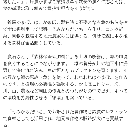
返したい」。鈴廣かまぼこ業務改革部次長の廣石仁志さんは、
食の循環の取り組みで目指す理念をそう話す。
鈴廣かまぼこは、かまぼこ製造時に不要となる魚のあらを捨
てずに再利用して肥料「うみからだいち」を作り、コメや野
菜、果物を栽培する地元農家らに提供する。併せて森に木を植
える森林保全活動もしている。
廣石さんは「森林保全や肥料による土壌の改善は、海の環境
を良くすることにつながります。土壌の養分が川や地下水に浸
透して海に流れ込み、魚の餌となるプラクトンを育てます。そ
の豊かな海の恵み（魚）を使って、われわれはかまぼこを作る
のです」と循環の必要性を強調する。かまぼこ作りを、海、
川、山、農地など周囲の環境とのつながりの中で捉え、すべて
の環境を持続性させる「循環」を築いている。
「うみからだいち」で栽培された農作物は鈴廣のレストラン
で食材としても活用され、地元農作物の販路拡大にも貢献す
る。