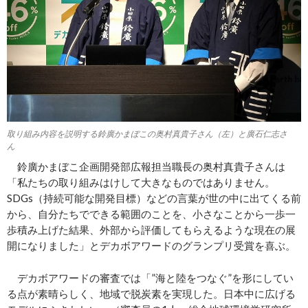
取り組み内容を説明する鈴廣かまぼこの奥村真貴子さん（左）と廣石仁志さ
ん
鈴廣かまぼこ企画開発部広報担当職長の奥村真貴子さんは
「私たちの取り組みはけして大きなものではありません。
SDGs（持続可能な開発目標）などの言葉が世の中に出てくる前
から、自分たちでできる範囲のことを、小さなことから一歩一
歩積み上げた結果、外部から評価してもらえるような現在の展
開になりました」とデカボアワードのグランプリ受賞を喜ぶ。
デカボアワードの審査では「”海と陸をつなぐ”を形にしてい
る点が素晴らしく、地域で脱炭素を実現した。日本中に広げる