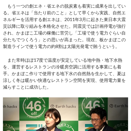
もう一つの創エネ・省エネの脱炭素も着実に成果を出してい
る。省エネは「当たり前のこと」として早くから実践、自然エ
ネルギーを活用する創エネは、2011年3月に起きた東日本大震
災以降に取り組みを本格化させた。同震災では計画停電が強行
され、かまぼこ工場の稼働に苦労し「工場で使う電力ぐらい自
分たちでつくろう」との思いが高まった。現在、板かまぼこの
製造ラインで使う電力の約8割は太陽光発電で賄うという。
また常時ほぼ17度で温度が安定している地中熱・地下水熱
を、運営するレストランの冷暖房空調に活用する事業にも着
手。かまぼこ作りで使用する地下水の自然熱を生かして、夏は
涼しく冬は暖かい快適なレストラン空間を実現、使用電力量を
減らすことに成功した。