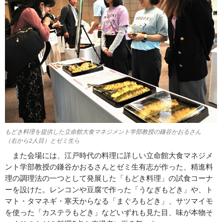
もどき料理を提供した立命館大食マネジメント学部教授の鎌谷かおるさん
（右から2人目）とゼミ生ら
また会場には、江戸時代の料理に詳しい立命館大食マネジメ
ント学部教授の鎌谷かおるさんとゼミ生有志が作った、精進料
理の調理法の一つとして発展した「もどき料理」の試食コーナ
ーを設けた。レンコンや豆腐で作った「うなぎもどき」や、ト
マト・タマネギ・寒天からなる「まぐろもどき」、サツマイモ
を使った「カステラもどき」などいずれも見た目、味が本物そ