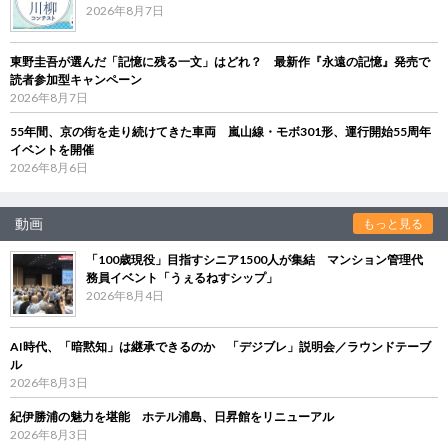
2026年8月7日
東野圭吾が選んだ「記憶に残る一文」はどれ？ 最新作『永遠の記憶』発売で
読者参加型キャンペーン
2026年8月7日
55年間、京の街を走り続けてきた車両 嵐山線・モボ301形、運行開始55周年
イベントを開催
2026年8月6日
動画
もっと見る
「100歳現役」目指すシニア1500人が集結 マンション管理代
務員イベント「うぇるねすシップ」
2026年8月4日
AI時代、「暗黙知」は継承できるのか 「デジブレ」説明会／ラウンドテーブ
ル
2026年8月3日
紀伊勝浦の魅力を堪能 ホテル浦島、日昇館をリニューアル
2026年8月3日