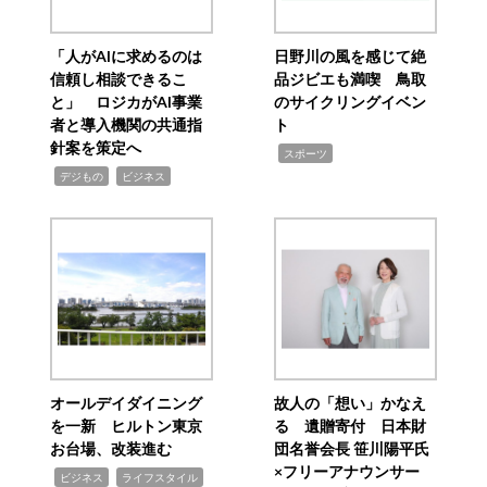
「人がAIに求めるのは
日野川の風を感じて絶
信頼し相談できるこ
品ジビエも満喫 鳥取
と」 ロジカがAI事業
のサイクリングイベン
者と導入機関の共通指
ト
針案を策定へ
,
スポーツ
,
,
デジもの
ビジネス
オールデイダイニング
故人の「想い」かなえ
を一新 ヒルトン東京
る 遺贈寄付 日本財
お台場、改装進む
団名誉会長 笹川陽平氏
×フリーアナウンサー
,
,
ビジネス
ライフスタイル