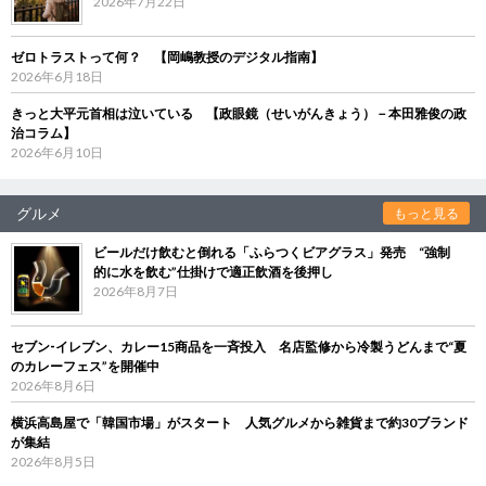
2026年7月22日
ゼロトラストって何？ 【岡嶋教授のデジタル指南】
2026年6月18日
きっと大平元首相は泣いている 【政眼鏡（せいがんきょう）－本田雅俊の政
治コラム】
2026年6月10日
グルメ
もっと見る
ビールだけ飲むと倒れる「ふらつくビアグラス」発売 “強制
的に水を飲む”仕掛けで適正飲酒を後押し
2026年8月7日
セブン‐イレブン、カレー15商品を一斉投入 名店監修から冷製うどんまで“夏
のカレーフェス”を開催中
2026年8月6日
横浜高島屋で「韓国市場」がスタート 人気グルメから雑貨まで約30ブランド
が集結
2026年8月5日