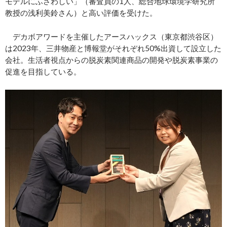
モデルにふさわしい」（審査員の1人、総合地球環境学研究所
教授の浅利美鈴さん）と高い評価を受けた。
デカボアワードを主催したアースハックス（東京都渋谷区）
は2023年、三井物産と博報堂がそれぞれ50%出資して設立した
会社。生活者視点からの脱炭素関連商品の開発や脱炭素事業の
促進を目指している。