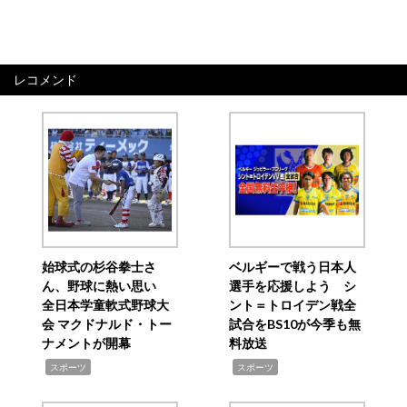
レコメンド
始球式の杉谷拳士さ
ベルギーで戦う日本人
ん、野球に熱い思い
選手を応援しよう シ
全日本学童軟式野球大
ント＝トロイデン戦全
会 マクドナルド・トー
試合をBS10が今季も無
ナメントが開幕
料放送
,
,
スポーツ
スポーツ