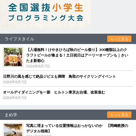
ライフスタイル
もっと見る
【入場無料！けやきひろば秋のビール祭り】300種類以上のク
ラフトビールが集まる！土日祝日はアーリーオープンも｜さい
たま新都心
2026年8月7日
日野川の風を感じて絶品ジビエも満喫 鳥取のサイクリングイベント
2026年8月7日
オールデイダイニングを一新 ヒルトン東京お台場、改装進む
2026年8月7日
まめ学
もっと見る
写真に埋まっている位置情報はおっかないのか 【岡嶋教授の
デジタル指南】