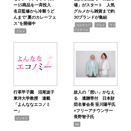
ー15商品を一斉投入
場」がスタート 人気
名店監修から冷製うど
グルメから雑貨まで約
んまで“夏のカレーフェ
30ブランドが集結
ス”を開催中
,
,
,
カルチャー
グルメ
ライ
フスタイル
,
グルメ
行革甲子園 沼尾波子
故人の「想い」かなえ
東洋大学教授 連載
る 遺贈寄付 日本財
「よんななエコノミ
団名誉会長 笹川陽平氏
ー」
×フリーアナウンサー
長野智子氏
,
ビジネス
PR