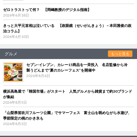
ゼロトラストって何？ 【岡嶋教授のデジタル指南】
2026年6月18日
きっと大平元首相は泣いている 【政眼鏡（せいがんきょう）－本田雅俊の政
治コラム】
2026年6月10日
グルメ
もっと見る
セブン‐イレブン、カレー15商品を一斉投入 名店監修から冷
製うどんまで“夏のカレーフェス”を開催中
2026年8月6日
横浜高島屋で「韓国市場」がスタート 人気グルメから雑貨まで約30ブランド
が集結
2026年8月5日
「山梨県笛吹川フルーツ公園」でサマーフェス 富士山を眺めながら水遊び、
季節限定の桃のかき氷も
2026年8月3日