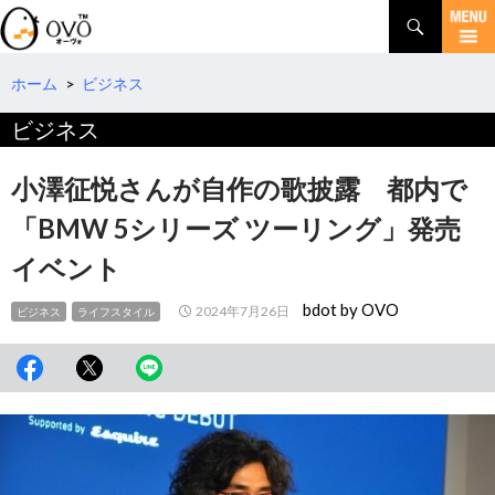
検
索
コ
ン
テ
ホーム
>
ビジネス
ン
ビジネス
ツ
へ
移
小澤征悦さんが自作の歌披露 都内で
動
「BMW 5シリーズ ツーリング」発売
イベント
bdot by OVO
2024年7月26日
ビジネス
ライフスタイル