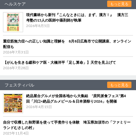
ヘルスケア
もっと見る
現代書林から新刊『こんなときには、まず、漢方！』 漢方三
考塾の15人の医師や薬剤師が執筆
2026年8月5日
重症筋無力症への正しい知識と理解を 8月8日広島市で公開講座、オンライン
配信も
2026年7月31日
【がんを生きる緩和ケア医・大橋洋平「足し算命」】天空を見上げて
2026年7月28日
フェスティバル
もっと見る
絶品屋台グルメが全国各地から大集結 “庶民派食フェス”第4
回「川口×絶品グルメビール＆日本酒祭り2026」を開催
2026年4月15日
自分で収穫した秋野菜を使って芋煮作りを体験 埼玉県加須市の「ファミリー
ランドむさしの村」
2025年11月4日