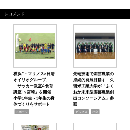
レコメンド
横浜F・マリノス×日清
先端技術で園芸農業の
オイリオグループ、
持続的発展目指す 久
「サッカー教室&食育
留米工業大学が「ふく
講座 in 宮崎」を開催
おか未来型園芸農業創
小学1年生～3年生の身
出コンソーシアム」参
体づくりをサポート
画
,
,
,
スポーツ
ビジネス
社会