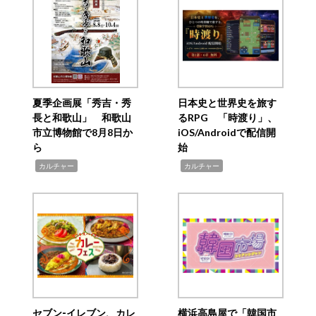
夏季企画展「秀吉・秀
日本史と世界史を旅す
長と和歌山」 和歌山
るRPG 「時渡り」、
市立博物館で8月8日か
iOS/Androidで配信開
ら
始
,
,
カルチャー
カルチャー
セブン‐イレブン、カレ
横浜高島屋で「韓国市