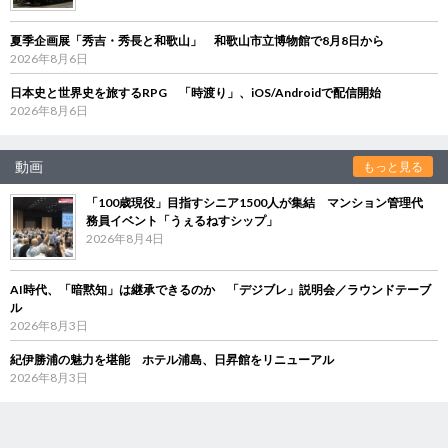
夏季企画展「秀吉・秀長と和歌山」 和歌山市立博物館で8月8日から
2026年8月6日
日本史と世界史を旅するRPG 「時渡り」、iOS/Androidで配信開始
2026年8月6日
動画
もっと見る
「100歳現役」目指すシニア1500人が集結 マンション管理代
務員イベント「うぇるねすシップ」
2026年8月4日
AI時代、「暗黙知」は継承できるのか 「デジブレ」説明会／ラウンドテーブ
ル
2026年8月3日
紀伊勝浦の魅力を堪能 ホテル浦島、日昇館をリニューアル
2026年8月3日