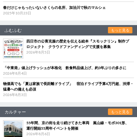
春だけじゃもったいないさくらの名所、加治川で秋のマルシェ
2025年10月23日
ふむふむ
もっと見る
四日市の公害克服の歴史を伝える絵本『スモックリン』制作プ
ロジェクト クラウドファンディングで支援を募集
2026年8月5日
「中東発」値上げラッシュが本格化 飲食料品値上げ、約3年ぶりの多さに
2026年8月4日
物価高でも「夏は家族で長距離ドライブ」 宿泊ドライブ予算4万円超、渋滞・
猛暑への備えも必須
2026年8月3日
カルチャー
もっと見る
55年間、京の街を走り続けてきた車両 嵐山線・モボ301形、
運行開始55周年イベントを開催
2026年8月6日