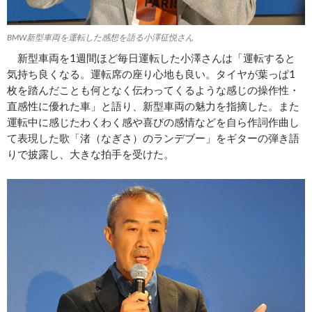
BMW新型車両を運転した感想を語る小澤征悦さん
新型車両を1週間ほど毎日運転した小澤さんは「運転すると
気持ち良くなる。運転席の座り心地も良い。タイヤが葉っぱ1
枚を踏んだことも何となく伝わってくるような感じの操作性・
直感性に優れた車」と語り、新型車両の魅力を指摘した。また
運転中に感じたわくわく感や喜びの感情などを自ら作詞作曲し
て表現した歌「渚（なぎさ）のランデブー」をギターの弾き語
りで披露し、大きな拍手を受けた。