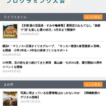
ライフスタイル
もっと見る
【京都 湯の花温泉・すみや亀峰菴】夏限定のおもてなし「旅館
で“涼”を楽しむ夏の休日」8月末まで開催中
2026年8月6日
横浜F・マリノス×日清オイリオグループ、「サッカー教室&食育講座 in 宮崎」
を開催 小学1年生～3年生の身体づくりをサポート
2026年8月6日
55年間、京の街を走り続けてきた車両 嵐山線・モボ301形、運行開始55周年
イベントを開催
2026年8月6日
まめ学
もっと見る
写真に埋まっている位置情報はおっかないのか 【岡嶋教授の
デジタル指南】
2026年7月22日