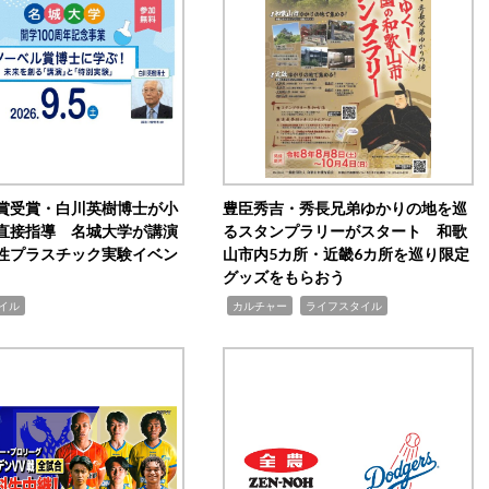
賞受賞・白川英樹博士が小
豊臣秀吉・秀長兄弟ゆかりの地を巡
直接指導 名城大学が講演
るスタンプラリーがスタート 和歌
性プラスチック実験イベン
山市内5カ所・近畿6カ所を巡り限定
グッズをもらおう
,
,
イル
カルチャー
ライフスタイル