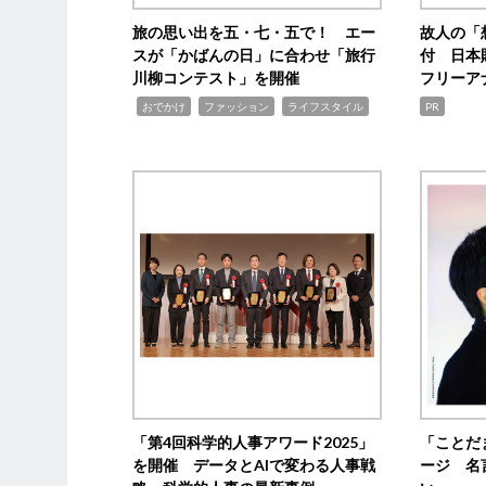
旅の思い出を五・七・五で！ エー
故人の「
スが「かばんの日」に合わせ「旅行
付 日本
川柳コンテスト」を開催
フリーア
,
,
,
おでかけ
ファッション
ライフスタイル
PR
「第4回科学的人事アワード2025」
「ことだ
を開催 データとAIで変わる人事戦
ージ 名