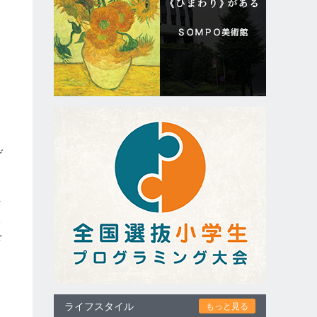
す
的
ぞ
付
課
を
ライフスタイル
もっと見る