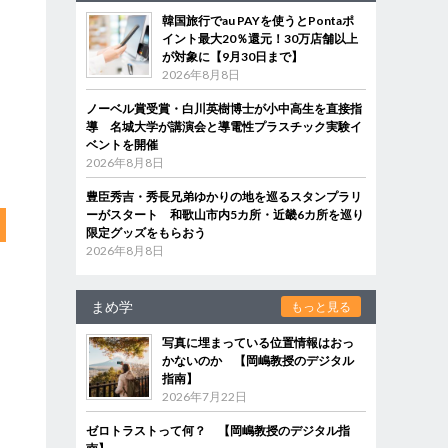
韓国旅行でau PAYを使うとPontaポ
イント最大20％還元！30万店舗以上
が対象に【9月30日まで】
2026年8月8日
ノーベル賞受賞・白川英樹博士が小中高生を直接指
導 名城大学が講演会と導電性プラスチック実験イ
ベントを開催
2026年8月8日
豊臣秀吉・秀長兄弟ゆかりの地を巡るスタンプラリ
ーがスタート 和歌山市内5カ所・近畿6カ所を巡り
限定グッズをもらおう
2026年8月8日
まめ学
もっと見る
写真に埋まっている位置情報はおっ
かないのか 【岡嶋教授のデジタル
指南】
2026年7月22日
ゼロトラストって何？ 【岡嶋教授のデジタル指