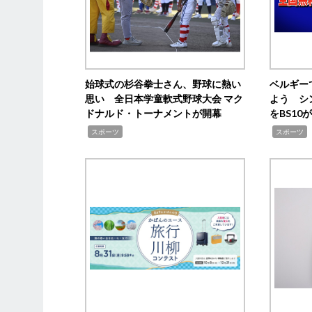
始球式の杉谷拳士さん、野球に熱い
ベルギー
思い 全日本学童軟式野球大会 マク
よう シ
ドナルド・トーナメントが開幕
をBS1
,
,
スポーツ
スポーツ