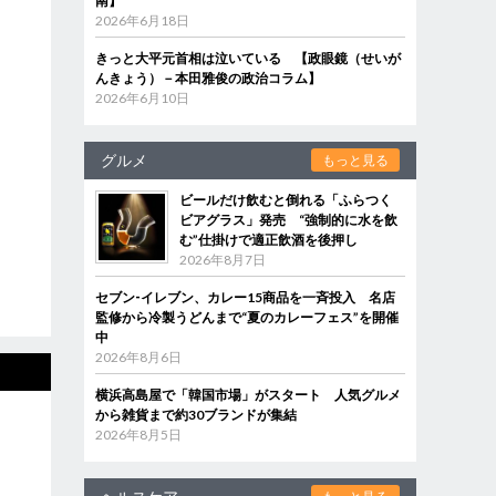
南】
2026年6月18日
きっと大平元首相は泣いている 【政眼鏡（せいが
んきょう）－本田雅俊の政治コラム】
2026年6月10日
グルメ
もっと見る
ビールだけ飲むと倒れる「ふらつく
ビアグラス」発売 “強制的に水を飲
む”仕掛けで適正飲酒を後押し
2026年8月7日
セブン‐イレブン、カレー15商品を一斉投入 名店
監修から冷製うどんまで“夏のカレーフェス”を開催
中
2026年8月6日
横浜高島屋で「韓国市場」がスタート 人気グルメ
から雑貨まで約30ブランドが集結
2026年8月5日