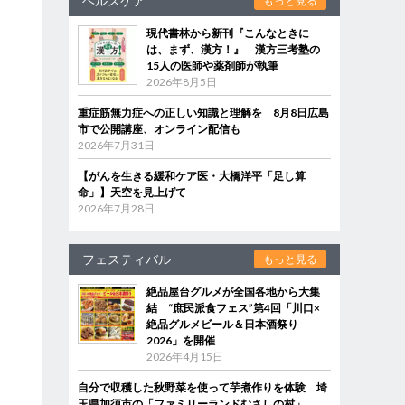
ヘルスケア
もっと見る
現代書林から新刊『こんなときに
は、まず、漢方！』 漢方三考塾の
15人の医師や薬剤師が執筆
2026年8月5日
重症筋無力症への正しい知識と理解を 8月8日広島
市で公開講座、オンライン配信も
2026年7月31日
【がんを生きる緩和ケア医・大橋洋平「足し算
命」】天空を見上げて
2026年7月28日
フェスティバル
もっと見る
絶品屋台グルメが全国各地から大集
結 “庶民派食フェス”第4回「川口×
絶品グルメビール＆日本酒祭り
2026」を開催
2026年4月15日
自分で収穫した秋野菜を使って芋煮作りを体験 埼
玉県加須市の「ファミリーランドむさしの村」