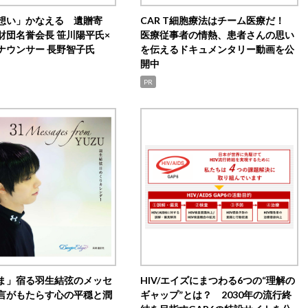
想い」かなえる 遺贈寄
CAR T細胞療法はチーム医療だ！
財団名誉会長 笹川陽平氏×
医療従事者の情熱、患者さんの思い
ナウンサー 長野智子氏
を伝えるドキュメンタリー動画を公
開中
PR
ま」宿る羽生結弦のメッセ
HIV/エイズにまつわる6つの“理解の
言がもたらす心の平穏と潤
ギャップ”とは？ 2030年の流行終