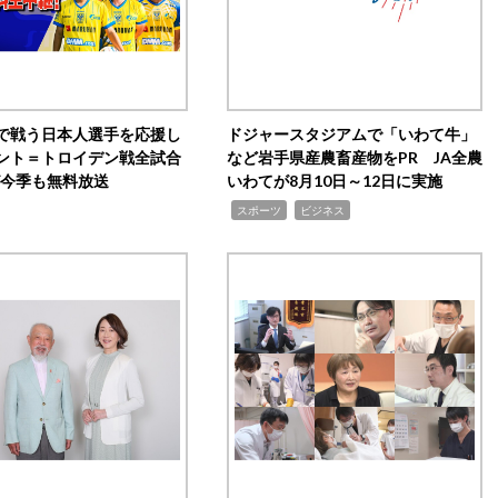
で戦う日本人選手を応援し
ドジャースタジアムで「いわて牛」
ント＝トロイデン戦全試合
など岩手県産農畜産物をPR JA全農
0が今季も無料放送
いわてが8月10日～12日に実施
,
,
スポーツ
ビジネス