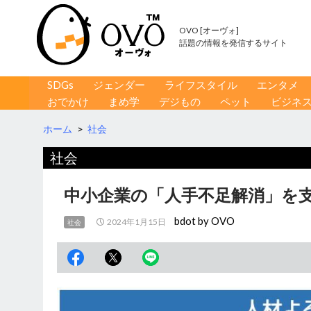
OVO [オーヴォ]
話題の情報を発信するサイト
コンテンツへ移動
検
SDGs
ジェンダー
ライフスタイル
エンタメ
索
おでかけ
まめ学
デジもの
ペット
ビジネ
ホーム
>
社会
社会
中小企業の「人手不足解消」を
bdot by OVO
2024年1月15日
社会