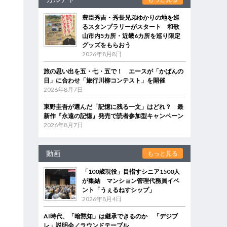
豊臣秀吉・秀長兄弟ゆかりの地を巡
るスタンプラリーがスタート 和歌
山市内5カ所・近畿6カ所を巡り限定
グッズをもらおう
2026年8月8日
旅の思い出を五・七・五で！ エースが「かばんの
日」に合わせ「旅行川柳コンテスト」を開催
2026年8月7日
東野圭吾が選んだ「記憶に残る一文」はどれ？ 最
新作『永遠の記憶』発売で読者参加型キャンペーン
2026年8月7日
動画
もっと見る
「100歳現役」目指すシニア1500人
が集結 マンション管理代務員イベ
ント「うぇるねすシップ」
2026年8月4日
AI時代、「暗黙知」は継承できるのか 「デジブ
レ」説明会／ラウンドテーブル