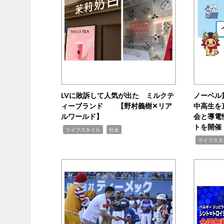
LVに敗訴して人気が出た ミルクテ
ノーベル
ィーブランド 【野村義樹✕リア
中高生を
ルワールド】
会と導電
トを開催
,
,
ライフスタイル
社会
,
ライフスタ