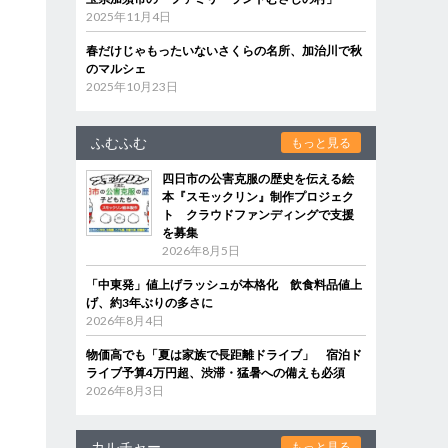
2025年11月4日
春だけじゃもったいないさくらの名所、加治川で秋
のマルシェ
2025年10月23日
ふむふむ
もっと見る
四日市の公害克服の歴史を伝える絵
本『スモックリン』制作プロジェク
ト クラウドファンディングで支援
を募集
2026年8月5日
「中東発」値上げラッシュが本格化 飲食料品値上
げ、約3年ぶりの多さに
2026年8月4日
物価高でも「夏は家族で長距離ドライブ」 宿泊ド
ライブ予算4万円超、渋滞・猛暑への備えも必須
2026年8月3日
カルチャー
もっと見る