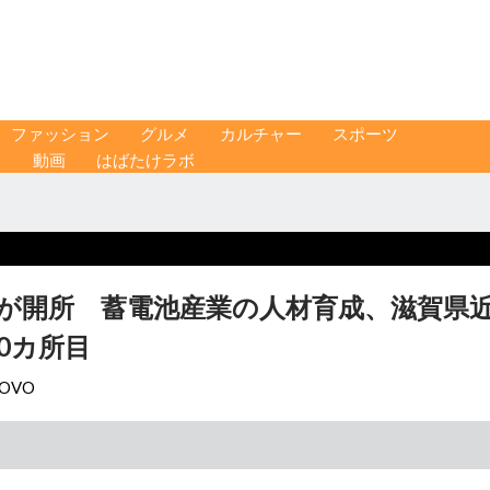
ファッション
グルメ
カルチャー
スポーツ
ス
動画
はばたけラボ
西が開所 蓄電池産業の人材育成、滋賀県
0カ所目
y OVO