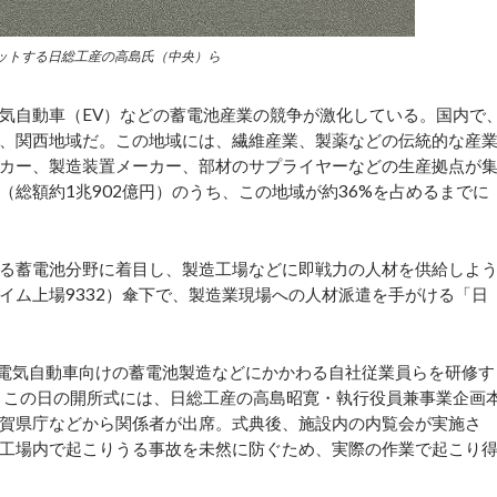
ットする日総工産の高島氏（中央）ら
気自動車（EV）などの蓄電池産業の競争が激化している。国内で
、関西地域だ。この地域には、繊維産業、製薬などの伝統的な産
カー、製造装置メーカー、部材のサプライヤーなどの生産拠点が
総額約1兆902億円）のうち、この地域が約36%を占めるまでに
る蓄電池分野に着目し、製造工場などに即戦力の人材を供給しよ
ライム上場9332）傘下で、製造業現場への人材派遣を手がける「日
電気自動車向けの蓄電池製造などにかかわる自社従業員らを研修す
。この日の開所式には、日総工産の高島昭寛・執行役員兼事業企画
賀県庁などから関係者が出席。式典後、施設内の内覧会が実施さ
工場内で起こりうる事故を未然に防ぐため、実際の作業で起こり