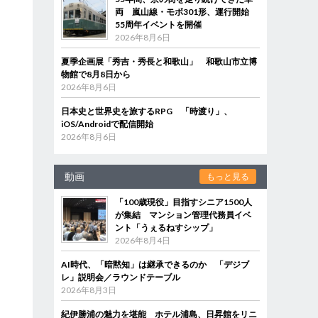
両 嵐山線・モボ301形、運行開始
55周年イベントを開催
2026年8月6日
夏季企画展「秀吉・秀長と和歌山」 和歌山市立博
物館で8月8日から
2026年8月6日
日本史と世界史を旅するRPG 「時渡り」、
iOS/Androidで配信開始
2026年8月6日
動画
もっと見る
「100歳現役」目指すシニア1500人
が集結 マンション管理代務員イベ
ント「うぇるねすシップ」
2026年8月4日
AI時代、「暗黙知」は継承できるのか 「デジブ
レ」説明会／ラウンドテーブル
2026年8月3日
紀伊勝浦の魅力を堪能 ホテル浦島、日昇館をリニ