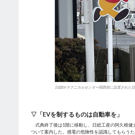
日総EVテクニカルセンター関西前に設置された
▽
「EV
を制するものは自動車を」
式典終了後は1階に移動し、日総工産の阿久根健
ついて案内した。感電の危険性を認識してもらうた