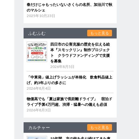
春だけじゃもったいないさくらの名所、加治川で秋
のマルシェ
2025年10月23日
ふむふむ
もっと見る
四日市の公害克服の歴史を伝える絵
本『スモックリン』制作プロジェク
ト クラウドファンディングで支援
を募集
2026年8月5日
「中東発」値上げラッシュが本格化 飲食料品値上
げ、約3年ぶりの多さに
2026年8月4日
物価高でも「夏は家族で長距離ドライブ」 宿泊ド
ライブ予算4万円超、渋滞・猛暑への備えも必須
2026年8月3日
カルチャー
もっと見る
55年間、京の街を走り続けてきた車