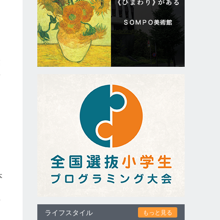
、
業
集
う
本
得
ライフスタイル
もっと見る