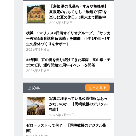
【京都 湯の花温泉・すみや亀峰菴】
夏限定のおもてなし「旅館で“涼”を
楽しむ夏の休日」8月末まで開催中
2026年8月6日
横浜F・マリノス×日清オイリオグループ、「サッカ
ー教室&食育講座 in 宮崎」を開催 小学1年生～3年
生の身体づくりをサポート
2026年8月6日
55年間、京の街を走り続けてきた車両 嵐山線・モ
ボ301形、運行開始55周年イベントを開催
2026年8月6日
まめ学
もっと見る
写真に埋まっている位置情報はおっ
かないのか 【岡嶋教授のデジタル
指南】
2026年7月22日
ゼロトラストって何？ 【岡嶋教授のデジタル指
南】