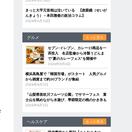
2026年6月18日
きっと大平元首相は泣いている 【政眼鏡（せいが
んきょう）－本田雅俊の政治コラム】
2026年6月10日
グルメ
もっと見る
セブン‐イレブン、カレー15商品を一
斉投入 名店監修から冷製うどんま
」
で“夏のカレーフェス”を開催中
2026年8月6日
横浜高島屋で「韓国市場」がスタート 人気グルメ
から雑貨まで約30ブランドが集結
2026年8月5日
置
「山梨県笛吹川フルーツ公園」でサマーフェス 富
士山を眺めながら水遊び、季節限定の桃のかき氷も
2026年8月3日
セ
施
ヘルスケア
もっと見る