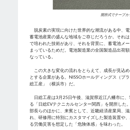
開所式でテープカ
脱炭素の実現に向けた世界的な潮流がある中、電
蓄電池産業の盛んな地域をご存じだろうか。それは
で培われた技術があり、それを背景に、蓄電池メー
まっているためだ。電池製造業の全国製造品出荷額（
なっている。
この大きな変化の流れをとらえて、成長が見込め
とする企業がある。NISSOホールディングス（プ
総工産」（横浜市）だ。
日総工産は3月25日午後、滋賀県近江八幡市に、
る「日総EVテクニカルセンター関西」を開所した
部長らのほかに、来賓として、近畿経済産業局、滋
れ、研修用に特別にカスタマイズした製造装置や、
る労働災害を想定した「危険体感」を味わった。