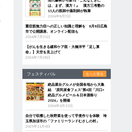
現代書林から新刊『こんなときに
は、まず、漢方！』 漢方三考塾の
の
15人の医師や薬剤師が執筆
指
2026年8月5日
池
重症筋無力症への正しい知識と理解を 8月8日広島
市で公開講座、オンライン配信も
2026年7月31日
【がんを生きる緩和ケア医・大橋洋平「足し算
命」】天空を見上げて
2026年7月28日
フェスティバル
もっと見る
絶品屋台グルメが全国各地から大集
結 “庶民派食フェス”第4回「川口×
絶品グルメビール＆日本酒祭り
2026」を開催
2026年4月15日
自分で収穫した秋野菜を使って芋煮作りを体験 埼
玉県加須市の「ファミリーランドむさしの村」
2025年11月4日