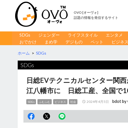
OVO [オーヴォ]
話題の情報を発信するサイト
コンテンツへ移動
検
SDGs
ジェンダー
ライフスタイル
エンタメ
索
おでかけ
まめ学
デジもの
ペット
ビジネ
ホーム
>
SDGs
SDGs
日総EVテクニカルセンター関
江八幡市に 日総工産、全国で1
bdot b
2024年4月5日
SDGs
ふむふむ
ビジネス
社会