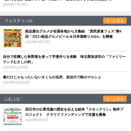
2026年7月28日
フェスティバル
もっと見る
絶品屋台グルメが全国各地から大集結 “庶民派食フェス”第4
回「川口×絶品グルメビール＆日本酒祭り2026」を開催
2026年4月15日
自分で収穫した秋野菜を使って芋煮作りを体験 埼玉県加須市の「ファミリー
ランドむさしの村」
2025年11月4日
春だけじゃもったいないさくらの名所、加治川で秋のマルシェ
2025年10月23日
ふむふむ
もっと見る
四日市の公害克服の歴史を伝える絵本『スモックリン』制作プ
ロジェクト クラウドファンディングで支援を募集
2026年8月5日