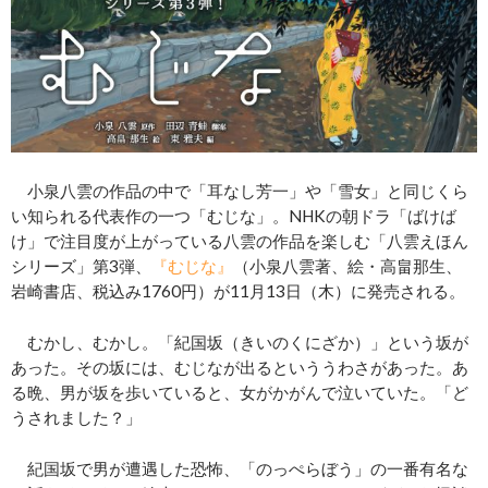
小泉八雲の作品の中で「耳なし芳一」や「雪女」と同じくら
い知られる代表作の一つ「むじな」。NHKの朝ドラ「ばけば
け」で注目度が上がっている八雲の作品を楽しむ「八雲えほん
シリーズ」第3弾、
『むじな』
（小泉八雲著、絵・高畠那生、
岩崎書店、税込み1760円）が11月13日（木）に発売される。
むかし、むかし。「紀国坂（きいのくにざか）」という坂が
あった。その坂には、むじなが出るといううわさがあった。あ
る晩、男が坂を歩いていると、女がかがんで泣いていた。「ど
うされました？」
紀国坂で男が遭遇した恐怖、「のっぺらぼう」の一番有名な