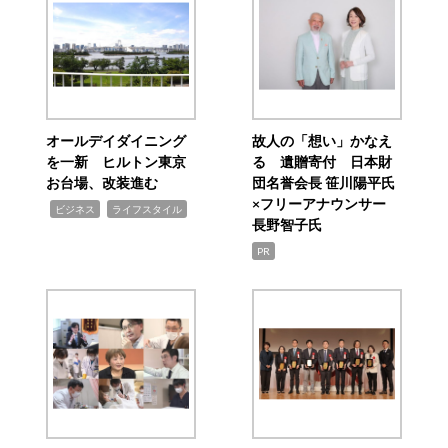
オールデイダイニング
故人の「想い」かなえ
を一新 ヒルトン東京
る 遺贈寄付 日本財
お台場、改装進む
団名誉会長 笹川陽平氏
×フリーアナウンサー
,
,
ビジネス
ライフスタイル
長野智子氏
PR