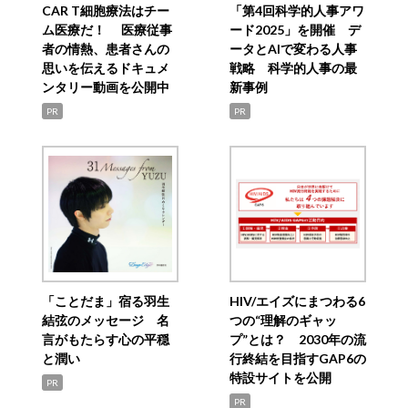
CAR T細胞療法はチー
「第4回科学的人事アワ
ム医療だ！ 医療従事
ード2025」を開催 デ
者の情熱、患者さんの
ータとAIで変わる人事
思いを伝えるドキュメ
戦略 科学的人事の最
ンタリー動画を公開中
新事例
PR
PR
「ことだま」宿る羽生
HIV/エイズにまつわる6
結弦のメッセージ 名
つの“理解のギャッ
言がもたらす心の平穏
プ”とは？ 2030年の流
と潤い
行終結を目指すGAP6の
特設サイトを公開
PR
PR