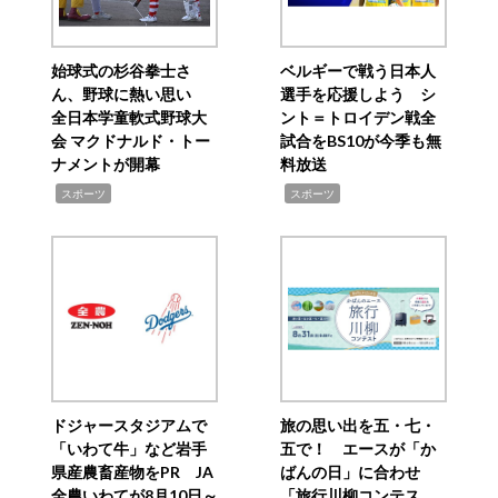
始球式の杉谷拳士さ
ベルギーで戦う日本人
ん、野球に熱い思い
選手を応援しよう シ
全日本学童軟式野球大
ント＝トロイデン戦全
会 マクドナルド・トー
試合をBS10が今季も無
ナメントが開幕
料放送
,
,
スポーツ
スポーツ
ドジャースタジアムで
旅の思い出を五・七・
「いわて牛」など岩手
五で！ エースが「か
県産農畜産物をPR JA
ばんの日」に合わせ
全農いわてが8月10日～
「旅行川柳コンテス