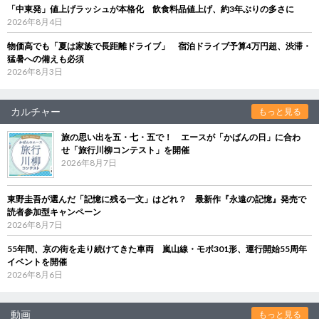
「中東発」値上げラッシュが本格化 飲食料品値上げ、約3年ぶりの多さに
2026年8月4日
物価高でも「夏は家族で長距離ドライブ」 宿泊ドライブ予算4万円超、渋滞・
猛暑への備えも必須
2026年8月3日
カルチャー
もっと見る
旅の思い出を五・七・五で！ エースが「かばんの日」に合わ
せ「旅行川柳コンテスト」を開催
2026年8月7日
東野圭吾が選んだ「記憶に残る一文」はどれ？ 最新作『永遠の記憶』発売で
読者参加型キャンペーン
2026年8月7日
55年間、京の街を走り続けてきた車両 嵐山線・モボ301形、運行開始55周年
イベントを開催
2026年8月6日
動画
もっと見る