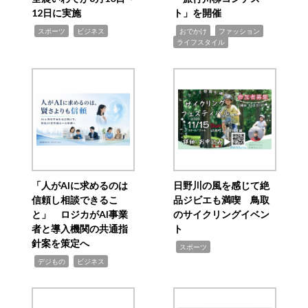
12日に実施
ト」を開催
,
,
,
,
,
スポーツ
ビジネス
おでかけ
ファッション
ライフスタイル
「人がAIに求めるのは
日野川の風を感じて絶
信頼し相談できるこ
品ジビエも満喫 鳥取
と」 ロジカがAI事業
のサイクリングイベン
者と導入機関の共通指
ト
針案を策定へ
,
スポーツ
,
,
デジもの
ビジネス