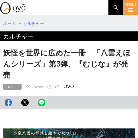
検
索
コ
ン
テ
ホーム
>
カルチャー
ン
カルチャー
ツ
へ
移
妖怪を世界に広めた一冊 「八雲えほ
動
んシリーズ」第3弾、『むじな』が発
売
OVO
2025年11月13日
カルチャー