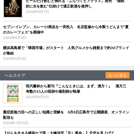
ビールだけ飲むと倒れる「ふらつくビアグラス」発売 “強制
的に水を飲む”仕掛けで適正飲酒を後押し
2026年8月7日
セブン‐イレブン、カレー15商品を一斉投入 名店監修から冷製うどんまで“夏
のカレーフェス”を開催中
2026年8月6日
横浜高島屋で「韓国市場」がスタート 人気グルメから雑貨まで約30ブランド
が集結
2026年8月5日
ヘルスケア
もっと見る
現代書林から新刊『こんなときには、まず、漢方！』 漢方三
考塾の15人の医師や薬剤師が執筆
2026年8月5日
重症筋無力症への正しい知識と理解を 8月8日広島市で公開講座、オンライン
配信も
2026年7月31日
【がんを生きる緩和ケア医・大橋洋平「足し算命」】天空を見上げて