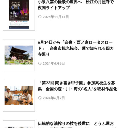
小泉八雲の怪談の世界へ 松江の月照寺で
夜間ライトアップ
2025年11月11日
6月14日から「奈良・西ノ京ロータスロー
ド」 奈良市観光協会、蓮で知られる四カ
寺巡り
2024年6月6日
「第23回 聞き書き甲子園」参加高校生を募
集 全国の森・川・海の“名人”を取材作品化
2024年6月7日
伝統的な油搾りの技を後世に とうふ屋お