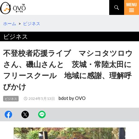
検
索
コ
ン
テ
ホーム
>
ビジネス
ン
ビジネス
ツ
へ
移
不登校者応援ライブ マシコタツロウ
動
さん、磯山さんと 茨城・常陸太田に
フリースクール 地域に感謝、理解呼
びかけ
bdot by OVO
2024年5月13日
ビジネス