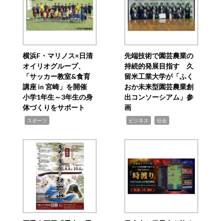
横浜F・マリノス×日清
先端技術で園芸農業の
オイリオグループ、
持続的発展目指す 久
「サッカー教室&食育
留米工業大学が「ふく
講座 in 宮崎」を開催
おか未来型園芸農業創
小学1年生～3年生の身
出コンソーシアム」参
体づくりをサポート
画
,
,
,
スポーツ
ビジネス
社会