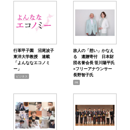
行革甲子園 沼尾波子
故人の「想い」かなえ
東洋大学教授 連載
る 遺贈寄付 日本財
「よんななエコノミ
団名誉会長 笹川陽平氏
ー」
×フリーアナウンサー
長野智子氏
,
ビジネス
PR