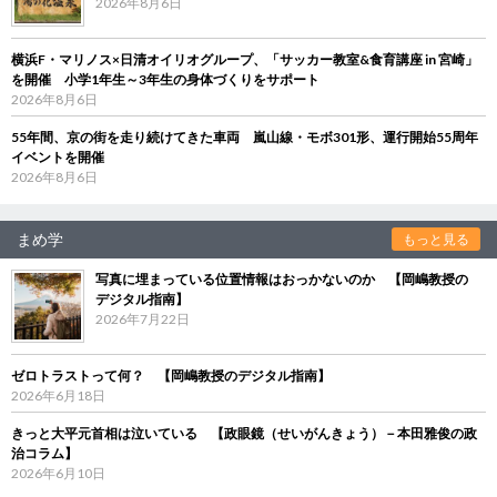
2026年8月6日
横浜F・マリノス×日清オイリオグループ、「サッカー教室&食育講座 in 宮崎」
を開催 小学1年生～3年生の身体づくりをサポート
2026年8月6日
55年間、京の街を走り続けてきた車両 嵐山線・モボ301形、運行開始55周年
イベントを開催
2026年8月6日
まめ学
もっと見る
写真に埋まっている位置情報はおっかないのか 【岡嶋教授の
デジタル指南】
2026年7月22日
ゼロトラストって何？ 【岡嶋教授のデジタル指南】
2026年6月18日
きっと大平元首相は泣いている 【政眼鏡（せいがんきょう）－本田雅俊の政
治コラム】
2026年6月10日