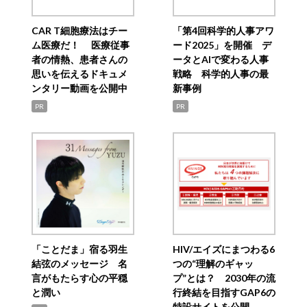
CAR T細胞療法はチー
「第4回科学的人事アワ
ム医療だ！ 医療従事
ード2025」を開催 デ
者の情熱、患者さんの
ータとAIで変わる人事
思いを伝えるドキュメ
戦略 科学的人事の最
ンタリー動画を公開中
新事例
PR
PR
「ことだま」宿る羽生
HIV/エイズにまつわる6
結弦のメッセージ 名
つの“理解のギャッ
言がもたらす心の平穏
プ”とは？ 2030年の流
と潤い
行終結を目指すGAP6の
特設サイトを公開