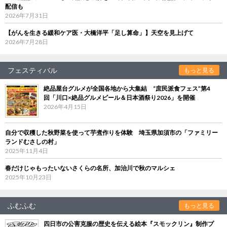
配信も
2026年7月31日
【がんを生きる緩和ケア医・大橋洋平「足し算命」】天空を見上げて
2026年7月28日
フェスティバル
もっと見る
絶品屋台グルメが全国各地から大集結 “庶民派食フェス”第4
回「川口×絶品グルメビール＆日本酒祭り2026」を開催
2026年4月15日
自分で収穫した秋野菜を使って芋煮作りを体験 埼玉県加須市の「ファミリー
ランドむさしの村」
2025年11月4日
春だけじゃもったいないさくらの名所、加治川で秋のマルシェ
2025年10月23日
ふむふむ
もっと見る
四日市の公害克服の歴史を伝える絵本『スモックリン』制作プ