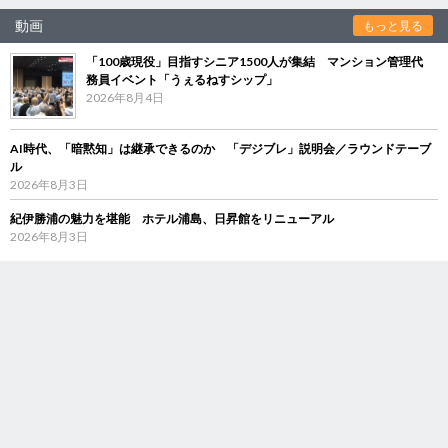
動画
もっと見る
「100歳現役」目指すシニア1500人が集結 マンション管理代
務員イベント「うぇるねすシップ」
2026年8月4日
AI時代、「暗黙知」は継承できるのか 「デジブレ」説明会／ラウンドテーブ
ル
2026年8月3日
紀伊勝浦の魅力を堪能 ホテル浦島、日昇館をリニューアル
2026年8月3日