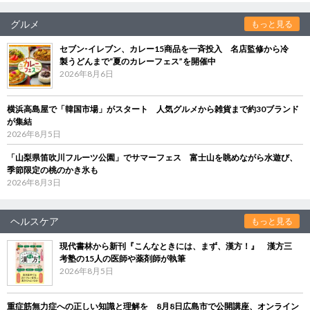
グルメ
もっと見る
セブン‐イレブン、カレー15商品を一斉投入 名店監修から冷
製うどんまで“夏のカレーフェス”を開催中
2026年8月6日
横浜高島屋で「韓国市場」がスタート 人気グルメから雑貨まで約30ブランド
が集結
2026年8月5日
「山梨県笛吹川フルーツ公園」でサマーフェス 富士山を眺めながら水遊び、
季節限定の桃のかき氷も
2026年8月3日
ヘルスケア
もっと見る
現代書林から新刊『こんなときには、まず、漢方！』 漢方三
考塾の15人の医師や薬剤師が執筆
2026年8月5日
重症筋無力症への正しい知識と理解を 8月8日広島市で公開講座、オンライン