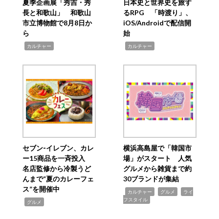
夏季企画展「秀吉・秀
日本史と世界史を旅す
長と和歌山」 和歌山
るRPG 「時渡り」、
市立博物館で8月8日か
iOS/Androidで配信開
ら
始
,
,
カルチャー
カルチャー
セブン‐イレブン、カレ
横浜高島屋で「韓国市
ー15商品を一斉投入
場」がスタート 人気
名店監修から冷製うど
グルメから雑貨まで約
んまで“夏のカレーフェ
30ブランドが集結
ス”を開催中
,
,
,
カルチャー
グルメ
ライ
フスタイル
,
グルメ