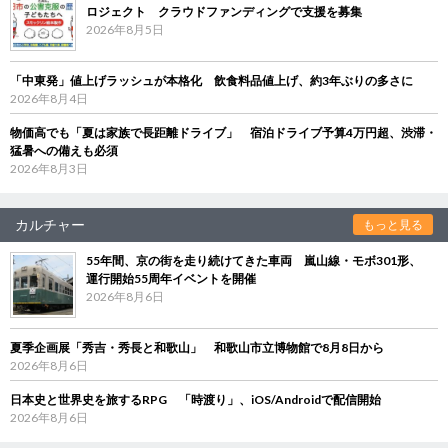
ロジェクト クラウドファンディングで支援を募集
2026年8月5日
「中東発」値上げラッシュが本格化 飲食料品値上げ、約3年ぶりの多さに
2026年8月4日
物価高でも「夏は家族で長距離ドライブ」 宿泊ドライブ予算4万円超、渋滞・
猛暑への備えも必須
2026年8月3日
カルチャー
もっと見る
55年間、京の街を走り続けてきた車両 嵐山線・モボ301形、
運行開始55周年イベントを開催
2026年8月6日
夏季企画展「秀吉・秀長と和歌山」 和歌山市立博物館で8月8日から
2026年8月6日
日本史と世界史を旅するRPG 「時渡り」、iOS/Androidで配信開始
2026年8月6日