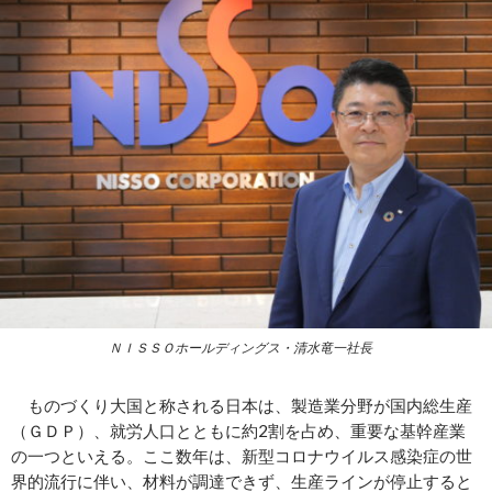
ＮＩＳＳＯホールディングス・清水竜一社長
ものづくり大国と称される日本は、製造業分野が国内総生産
（ＧＤＰ）、就労人口とともに約2割を占め、重要な基幹産業
の一つといえる。ここ数年は、新型コロナウイルス感染症の世
界的流行に伴い、材料が調達できず、生産ラインが停止すると