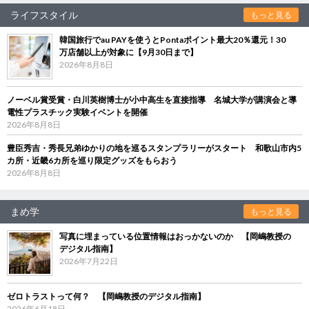
ライフスタイル
もっと見る
韓国旅行でau PAYを使うとPontaポイント最大20％還元！30
万店舗以上が対象に【9月30日まで】
2026年8月8日
ノーベル賞受賞・白川英樹博士が小中高生を直接指導 名城大学が講演会と導
電性プラスチック実験イベントを開催
2026年8月8日
豊臣秀吉・秀長兄弟ゆかりの地を巡るスタンプラリーがスタート 和歌山市内5
カ所・近畿6カ所を巡り限定グッズをもらおう
2026年8月8日
まめ学
もっと見る
写真に埋まっている位置情報はおっかないのか 【岡嶋教授の
デジタル指南】
2026年7月22日
ゼロトラストって何？ 【岡嶋教授のデジタル指南】
2026年6月18日