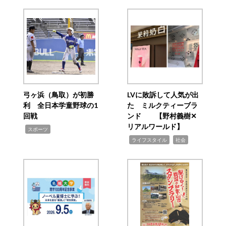
弓ヶ浜（鳥取）が初勝
LVに敗訴して人気が出
利 全日本学童野球の1
た ミルクティーブラ
回戦
ンド 【野村義樹✕
リアルワールド】
,
スポーツ
,
,
ライフスタイル
社会