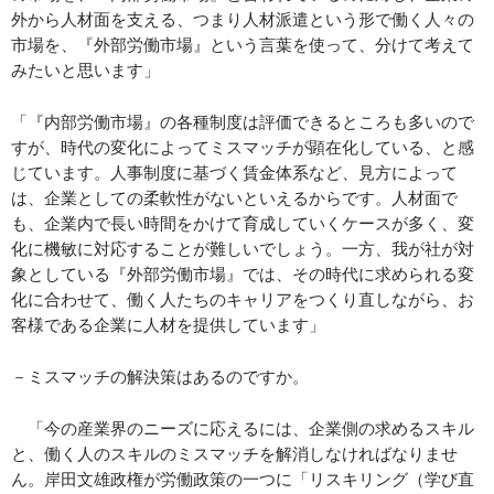
外から人材面を支える、つまり人材派遣という形で働く人々の
市場を、『外部労働市場』という言葉を使って、分けて考えて
みたいと思います」
「『内部労働市場』の各種制度は評価できるところも多いので
すが、時代の変化によってミスマッチが顕在化している、と感
じています。人事制度に基づく賃金体系など、見方によって
は、企業としての柔軟性がないといえるからです。人材面で
も、企業内で長い時間をかけて育成していくケースが多く、変
化に機敏に対応することが難しいでしょう。一方、我が社が対
象としている『外部労働市場』では、その時代に求められる変
化に合わせて、働く人たちのキャリアをつくり直しながら、お
客様である企業に人材を提供しています」
－ミスマッチの解決策はあるのですか。
「今の産業界のニーズに応えるには、企業側の求めるスキル
と、働く人のスキルのミスマッチを解消しなければなりませ
ん。岸田文雄政権が労働政策の一つに「リスキリング（学び直