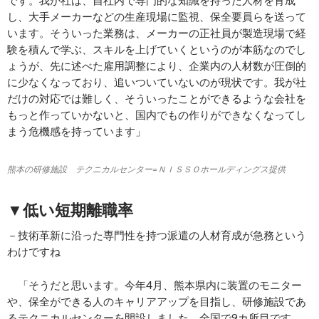
です。我が社は、自社内で専門的な知識を持った人材を育成
し、大手メーカーなどの生産現場に監視、保全要員らを送って
います。そういった業務は、メーカーの正社員が製造現場で経
験を積んで学ぶ、スキルを上げていくというのが本筋なのでし
ょうが、先に述べた雇用調整により、企業内の人材数が圧倒的
に少なくなっており、追いついていないのが現状です。我が社
だけの対応では難しく、そういったことができるような会社を
もっと作っていかないと、国内でもの作りができなくなってし
まう危機感を持っています」
熊本の研修施設 テクニカルセンター=ＮＩＳＳＯホールディングス提供
▼低い短期離職率
－技術革新に沿った専門性を持つ派遣の人材育成が急務という
わけですね
「そうだと思います。今年4月、熊本県内に装置のモニター
や、保全ができる人のキャリアアップを目指し、研修施設であ
るテクニカルセンターを開設しました。全国で9カ所目です。