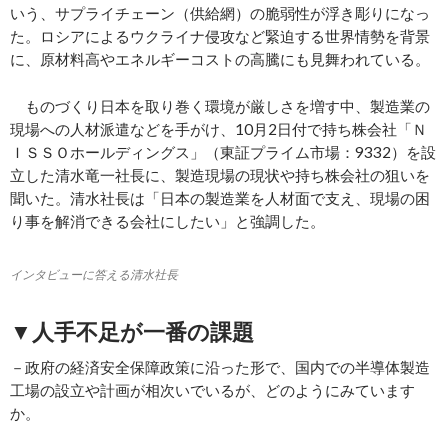
いう、サプライチェーン（供給網）の脆弱性が浮き彫りになっ
た。ロシアによるウクライナ侵攻など緊迫する世界情勢を背景
に、原材料高やエネルギーコストの高騰にも見舞われている。
ものづくり日本を取り巻く環境が厳しさを増す中、製造業の
現場への人材派遣などを手がけ、10月2日付で持ち株会社「Ｎ
ＩＳＳＯホールディングス」（東証プライム市場：9332）を設
立した清水竜一社長に、製造現場の現状や持ち株会社の狙いを
聞いた。清水社長は「日本の製造業を人材面で支え、現場の困
り事を解消できる会社にしたい」と強調した。
インタビューに答える清水社長
▼人手不足が一番の課題
－政府の経済安全保障政策に沿った形で、国内での半導体製造
工場の設立や計画が相次いでいるが、どのようにみています
か。