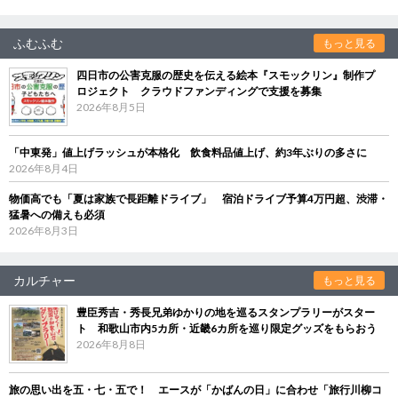
ふむふむ
もっと見る
四日市の公害克服の歴史を伝える絵本『スモックリン』制作プ
ロジェクト クラウドファンディングで支援を募集
2026年8月5日
「中東発」値上げラッシュが本格化 飲食料品値上げ、約3年ぶりの多さに
2026年8月4日
物価高でも「夏は家族で長距離ドライブ」 宿泊ドライブ予算4万円超、渋滞・
猛暑への備えも必須
2026年8月3日
カルチャー
もっと見る
豊臣秀吉・秀長兄弟ゆかりの地を巡るスタンプラリーがスター
ト 和歌山市内5カ所・近畿6カ所を巡り限定グッズをもらおう
2026年8月8日
旅の思い出を五・七・五で！ エースが「かばんの日」に合わせ「旅行川柳コ