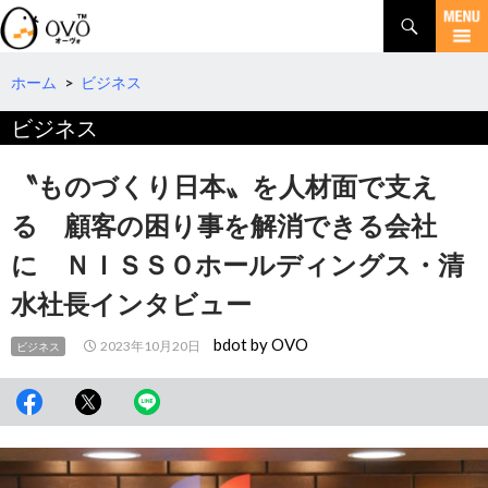
検
索
コ
ン
テ
ホーム
>
ビジネス
ン
ビジネス
ツ
へ
移
〝ものづくり日本〟を人材面で支え
動
る 顧客の困り事を解消できる会社
に ＮＩＳＳＯホールディングス・清
水社長インタビュー
bdot by OVO
2023年10月20日
ビジネス