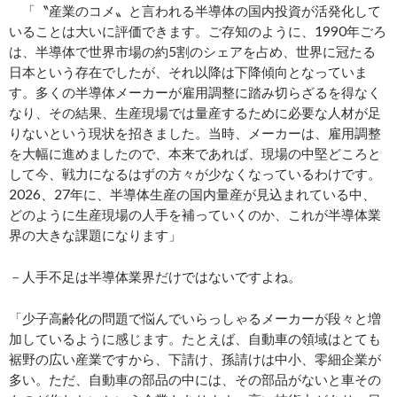
「〝産業のコメ〟と言われる半導体の国内投資が活発化して
いることは大いに評価できます。ご存知のように、1990年ごろ
は、半導体で世界市場の約5割のシェアを占め、世界に冠たる
日本という存在でしたが、それ以降は下降傾向となっていま
す。多くの半導体メーカーが雇用調整に踏み切らざるを得なく
なり、その結果、生産現場では量産するために必要な人材が足
りないという現状を招きました。当時、メーカーは、雇用調整
を大幅に進めましたので、本来であれば、現場の中堅どころと
して今、戦力になるはずの方々が少なくなっているわけです。
2026、27年に、半導体生産の国内量産が見込まれている中、
どのように生産現場の人手を補っていくのか、これが半導体業
界の大きな課題になります」
－人手不足は半導体業界だけではないですよね。
「少子高齢化の問題で悩んでいらっしゃるメーカーが段々と増
加しているように感じます。たとえば、自動車の領域はとても
裾野の広い産業ですから、下請け、孫請けは中小、零細企業が
多い。ただ、自動車の部品の中には、その部品がないと車その