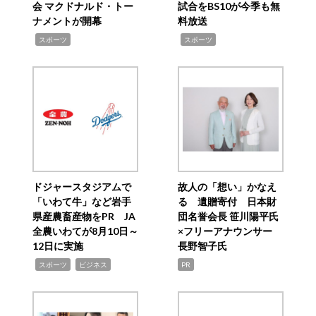
会 マクドナルド・トー
試合をBS10が今季も無
ナメントが開幕
料放送
,
,
スポーツ
スポーツ
ドジャースタジアムで
故人の「想い」かなえ
「いわて牛」など岩手
る 遺贈寄付 日本財
県産農畜産物をPR JA
団名誉会長 笹川陽平氏
全農いわてが8月10日～
×フリーアナウンサー
12日に実施
長野智子氏
,
,
スポーツ
ビジネス
PR