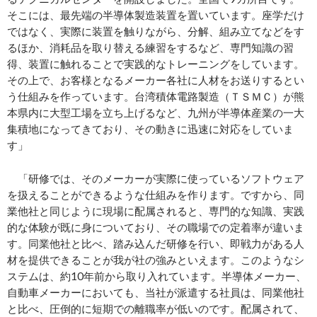
そこには、最先端の半導体製造装置を置いています。座学だけ
ではなく、実際に装置を触りながら、分解、組み立てなどをす
るほか、消耗品を取り替える練習をするなど、専門知識の習
得、装置に触れることで実践的なトレーニングをしています。
その上で、お客様となるメーカー各社に人材をお送りするとい
う仕組みを作っています。台湾積体電路製造（ＴＳＭＣ）が熊
本県内に大型工場を立ち上げるなど、九州が半導体産業の一大
集積地になってきており、その動きに迅速に対応をしていま
す」
「研修では、そのメーカーが実際に使っているソフトウェア
を扱えることができるような仕組みを作ります。ですから、同
業他社と同じように現場に配属されると、専門的な知識、実践
的な体験が既に身についており、その職場での定着率が違いま
す。同業他社と比べ、踏み込んだ研修を行い、即戦力がある人
材を提供できることが我が社の強みといえます。このようなシ
ステムは、約10年前から取り入れています。半導体メーカー、
自動車メーカーにおいても、当社が派遣する社員は、同業他社
と比べ、圧倒的に短期での離職率が低いのです。配属されて、