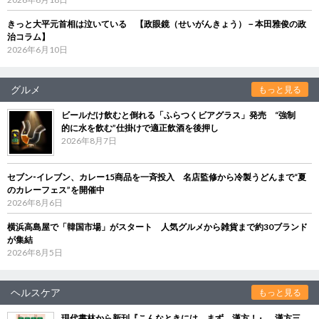
きっと大平元首相は泣いている 【政眼鏡（せいがんきょう）－本田雅俊の政
治コラム】
2026年6月10日
グルメ
もっと見る
ビールだけ飲むと倒れる「ふらつくビアグラス」発売 “強制
的に水を飲む”仕掛けで適正飲酒を後押し
2026年8月7日
セブン‐イレブン、カレー15商品を一斉投入 名店監修から冷製うどんまで“夏
のカレーフェス”を開催中
2026年8月6日
横浜高島屋で「韓国市場」がスタート 人気グルメから雑貨まで約30ブランド
が集結
2026年8月5日
ヘルスケア
もっと見る
現代書林から新刊『こんなときには、まず、漢方！』 漢方三