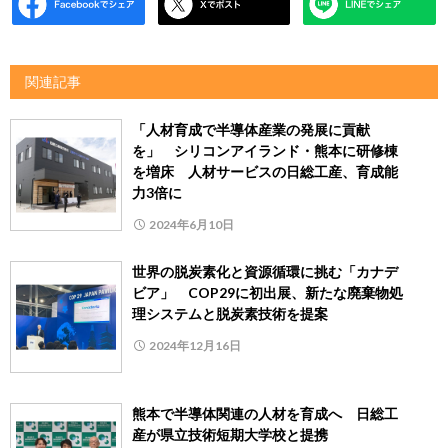
関連記事
「人材育成で半導体産業の発展に貢献
を」 シリコンアイランド・熊本に研修棟
を増床 人材サービスの日総工産、育成能
力3倍に
2024年6月10日
世界の脱炭素化と資源循環に挑む「カナデ
ビア」 COP29に初出展、新たな廃棄物処
理システムと脱炭素技術を提案
2024年12月16日
熊本で半導体関連の人材を育成へ 日総工
産が県立技術短期大学校と提携