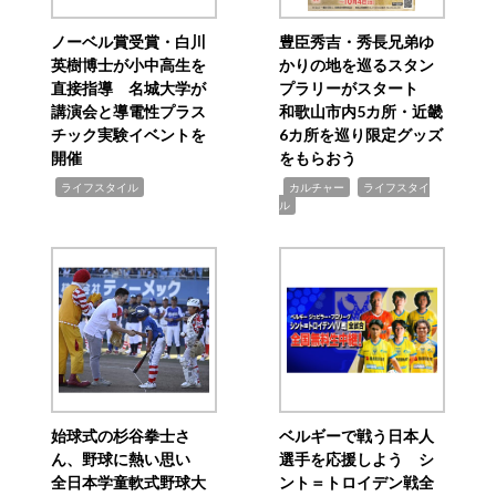
ノーベル賞受賞・白川
豊臣秀吉・秀長兄弟ゆ
英樹博士が小中高生を
かりの地を巡るスタン
直接指導 名城大学が
プラリーがスタート
講演会と導電性プラス
和歌山市内5カ所・近畿
チック実験イベントを
6カ所を巡り限定グッズ
開催
をもらおう
,
,
,
ライフスタイル
カルチャー
ライフスタイ
ル
始球式の杉谷拳士さ
ベルギーで戦う日本人
ん、野球に熱い思い
選手を応援しよう シ
全日本学童軟式野球大
ント＝トロイデン戦全