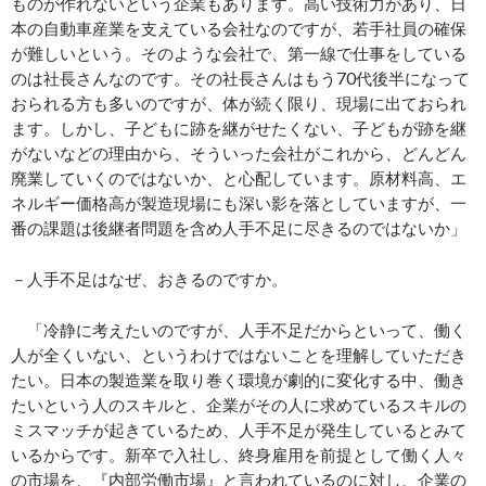
ものが作れないという企業もあります。高い技術力があり、日
本の自動車産業を支えている会社なのですが、若手社員の確保
が難しいという。そのような会社で、第一線で仕事をしている
のは社長さんなのです。その社長さんはもう70代後半になって
おられる方も多いのですが、体が続く限り、現場に出ておられ
ます。しかし、子どもに跡を継がせたくない、子どもが跡を継
がないなどの理由から、そういった会社がこれから、どんどん
廃業していくのではないか、と心配しています。原材料高、エ
ネルギー価格高が製造現場にも深い影を落としていますが、一
番の課題は後継者問題を含め人手不足に尽きるのではないか」
－人手不足はなぜ、おきるのですか。
「冷静に考えたいのですが、人手不足だからといって、働く
人が全くいない、というわけではないことを理解していただき
たい。日本の製造業を取り巻く環境が劇的に変化する中、働き
たいという人のスキルと、企業がその人に求めているスキルの
ミスマッチが起きているため、人手不足が発生しているとみて
いるからです。新卒で入社し、終身雇用を前提として働く人々
の市場を、『内部労働市場』と言われているのに対し、企業の