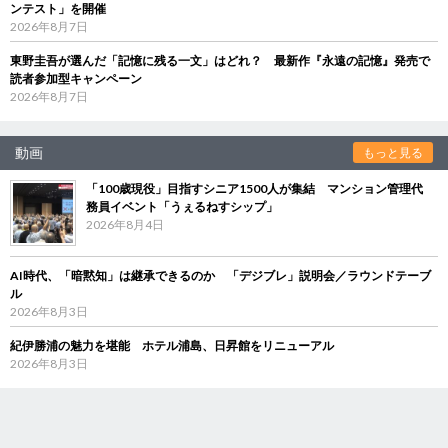
ンテスト」を開催
2026年8月7日
東野圭吾が選んだ「記憶に残る一文」はどれ？ 最新作『永遠の記憶』発売で
読者参加型キャンペーン
2026年8月7日
動画
もっと見る
「100歳現役」目指すシニア1500人が集結 マンション管理代
務員イベント「うぇるねすシップ」
2026年8月4日
AI時代、「暗黙知」は継承できるのか 「デジブレ」説明会／ラウンドテーブ
ル
2026年8月3日
紀伊勝浦の魅力を堪能 ホテル浦島、日昇館をリニューアル
2026年8月3日