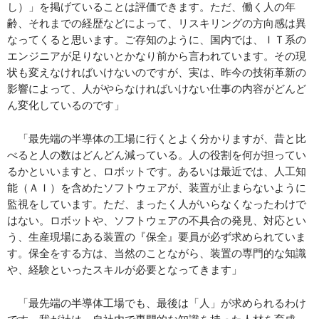
し）」を掲げていることは評価できます。ただ、働く人の年
齢、それまでの経歴などによって、リスキリングの方向感は異
なってくると思います。ご存知のように、国内では、ＩＴ系の
エンジニアが足りないとかなり前から言われています。その現
状も変えなければいけないのですが、実は、昨今の技術革新の
影響によって、人がやらなければいけない仕事の内容がどんど
ん変化しているのです」
「最先端の半導体の工場に行くとよく分かりますが、昔と比
べると人の数はどんどん減っている。人の役割を何が担ってい
るかといいますと、ロボットです。あるいは最近では、人工知
能（ＡＩ）を含めたソフトウェアが、装置が止まらないように
監視をしています。ただ、まったく人がいらなくなったわけで
はない。ロボットや、ソフトウェアの不具合の発見、対応とい
う、生産現場にある装置の『保全』要員が必ず求められていま
す。保全をする方は、当然のことながら、装置の専門的な知識
や、経験といったスキルが必要となってきます」
「最先端の半導体工場でも、最後は「人」が求められるわけ