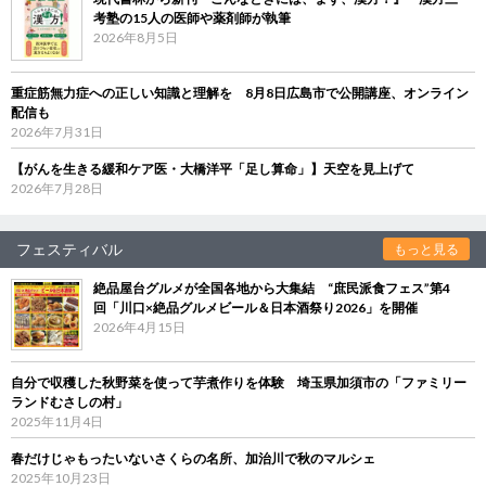
考塾の15人の医師や薬剤師が執筆
2026年8月5日
重症筋無力症への正しい知識と理解を 8月8日広島市で公開講座、オンライン
配信も
2026年7月31日
【がんを生きる緩和ケア医・大橋洋平「足し算命」】天空を見上げて
2026年7月28日
フェスティバル
もっと見る
絶品屋台グルメが全国各地から大集結 “庶民派食フェス”第4
回「川口×絶品グルメビール＆日本酒祭り2026」を開催
2026年4月15日
自分で収穫した秋野菜を使って芋煮作りを体験 埼玉県加須市の「ファミリー
ランドむさしの村」
2025年11月4日
春だけじゃもったいないさくらの名所、加治川で秋のマルシェ
2025年10月23日