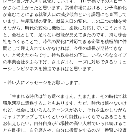
レーションが大きく変化しています。コロナ禍でそのスピード
がさらに上がったと思います。労働市場における、少子高齢化
が進むことによる就業人口の減少傾向という課題にも直面して
います。生産現場の変化、就業人口の変化、この二つの軸を考
えながら、時代の変化に機敏に、柔軟に対応していこうとする
と、会社として、足りない機能が見えてきたのです。持ち株会
社をつくることで、時代の変化に対応できる企業を積極的に仲
間として迎え入れていかなければ、今後の成長が期待できな
い、と考えたからです。持ち株会社の下に、いろいろなタイプ
の事業会社をぶら下げ、さまざまなニーズに対応できるソリュ
ーションビジネスを推進できればと思います」
－若い人にメッセージをお願いします。
「生まれる時代は誰も選べません。たまたま、その時代で就
職氷河期に遭遇することもあります。ただ、時代は選べないけ
れど、社会にはいろんなチャンスがあり、それを生かしながら
キャリアアップしていくという可能性はいくらでもあることを
お伝えしたい。自分自身が市場性の高い人材でいられ続けるこ
とを目指し、自分磨きや、自分に投資をするのが一番賢い投資