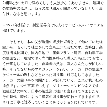
2週間とか1カ月で辞めてしまう人は少なくありません。短期で
の離職率の低さは、我々の取り組みが間違っていないという裏
付けになると思います」
－1971年創業で、製造業界向けの人材サービスのパイオニアを
掲げています。
「そもそも、私の父が造船の溶接技術者として働いていた経
験から、若くして独立をして立ち上げた会社です。当時は、高
度経済成長期で、国内各地で、産業プラント建設、自動車工場
の建設など、現場で働く専門性を持った職人たちはとても忙し
く仕事をしていました。創業者の父は、職人さんたちが忙しい
時、そうでない時のマネジメントを行い、メーカー側の建設ス
ケジュールの遅れなどといった困り事に対応をしてきました。
メーカーの困り事をお聞きし、対応していく、これが我が社の
原点です。今の言葉でいえば、ソリューションビジネスです。
戦後経済の中で、日本の製造業は強いと言われてきましたが、
その時代、時代によって顧客の困り事が変わってきますので、
それに丁寧に対応していくことをミッションにしています」