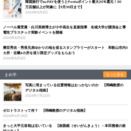
韓国旅行でau PAYを使うとPontaポイント最大20％還元！30
万店舗以上が対象に【9月30日まで】
2026年8月8日
ノーベル賞受賞・白川英樹博士が小中高生を直接指導 名城大学が講演会と導
電性プラスチック実験イベントを開催
2026年8月8日
豊臣秀吉・秀長兄弟ゆかりの地を巡るスタンプラリーがスタート 和歌山市内5
カ所・近畿6カ所を巡り限定グッズをもらおう
2026年8月8日
まめ学
もっと見る
写真に埋まっている位置情報はおっかないのか 【岡嶋教授の
デジタル指南】
2026年7月22日
ゼロトラストって何？ 【岡嶋教授のデジタル指南】
2026年6月18日
きっと大平元首相は泣いている 【政眼鏡（せいがんきょう）－本田雅俊の政
治コラム】