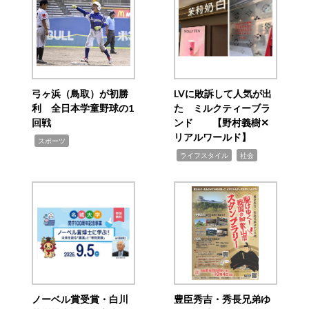
弓ヶ浜（鳥取）が初勝
LVに敗訴して人気が出
利 全日本学童野球の1
た ミルクティーブラ
回戦
ンド 【野村義樹✕
リアルワールド】
,
スポーツ
,
,
ライフスタイル
社会
ノーベル賞受賞・白川
豊臣秀吉・秀長兄弟ゆ