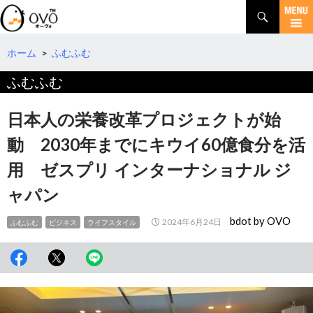
検
索
コ
ン
テ
ホーム
>
ふむふむ
ン
ふむふむ
ツ
へ
移
日本人の栄養改革プロジェクトが始
動
動 2030年までにキウイ60億食分を活
用 ゼスプリ インターナショナル ジ
ャパン
bdot by OVO
2024年6月24日
ふむふむ
ビジネス
ライフスタイル