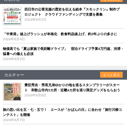
四日市の公害克服の歴史を伝える絵本『スモックリン』制作プ
ロジェクト クラウドファンディングで支援を募集
2026年8月5日
「中東発」値上げラッシュが本格化 飲食料品値上げ、約3年ぶりの多さに
2026年8月4日
物価高でも「夏は家族で長距離ドライブ」 宿泊ドライブ予算4万円超、渋滞・
猛暑への備えも必須
2026年8月3日
カルチャー
もっと見る
豊臣秀吉・秀長兄弟ゆかりの地を巡るスタンプラリーがスター
ト 和歌山市内5カ所・近畿6カ所を巡り限定グッズをもらおう
2026年8月8日
旅の思い出を五・七・五で！ エースが「かばんの日」に合わせ「旅行川柳コ
ンテスト」を開催
2026年8月7日