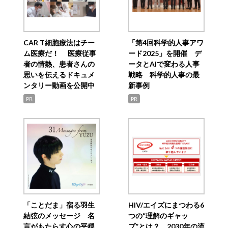
CAR T細胞療法はチー
「第4回科学的人事アワ
ム医療だ！ 医療従事
ード2025」を開催 デ
者の情熱、患者さんの
ータとAIで変わる人事
思いを伝えるドキュメ
戦略 科学的人事の最
ンタリー動画を公開中
新事例
PR
PR
「ことだま」宿る羽生
HIV/エイズにまつわる6
結弦のメッセージ 名
つの“理解のギャッ
言がもたらす心の平穏
プ”とは？ 2030年の流