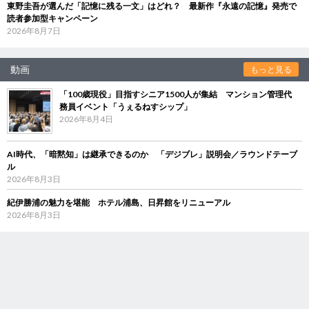
東野圭吾が選んだ「記憶に残る一文」はどれ？ 最新作『永遠の記憶』発売で
読者参加型キャンペーン
2026年8月7日
動画
もっと見る
「100歳現役」目指すシニア1500人が集結 マンション管理代
務員イベント「うぇるねすシップ」
2026年8月4日
AI時代、「暗黙知」は継承できるのか 「デジブレ」説明会／ラウンドテーブ
ル
2026年8月3日
紀伊勝浦の魅力を堪能 ホテル浦島、日昇館をリニューアル
2026年8月3日