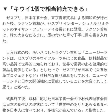
▼「キウイ1個で相当補充できる」
ゼスプリ、日本栄養士会、東京青果貿易による調印式が行わ
れた後、ラクソン首相が、ゼスプリ インターナショナル リミテ
ッドのネイサン・フラワーデイ会長ともに登壇。ラクソン首相
は、緑の大きなだるまに、墨の付いた筆で丁寧に目を書き入れ
た。
目入れ式の後、あいさつしたラクソン首相は「ニュージーラ
ンドは、ゼスプリのキウイフルーツをはじめ食品、飲料製品で
高い品質で世界的に知られており、世界で需要のある健康的な
製品を提供している」とした上で「ゼスプリが日本で（栄養改
革プロジェクトなど）積極的な取り組みをしており、ニュージ
ーランドと日本の関係強化に貢献していることを大変うれしく
思う」と述べた。
式典終了後、取材に応じた日本栄養士会の中村代表理事会長
は日本の食生活の現状について「世界中のありとあらゆる食べ
物を日本人は食べており、多様化が進んでいる」と指摘した。