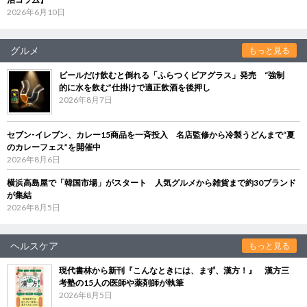
2026年6月10日
グルメ
もっと見る
ビールだけ飲むと倒れる「ふらつくビアグラス」発売 “強制
的に水を飲む”仕掛けで適正飲酒を後押し
2026年8月7日
セブン‐イレブン、カレー15商品を一斉投入 名店監修から冷製うどんまで“夏
のカレーフェス”を開催中
2026年8月6日
横浜高島屋で「韓国市場」がスタート 人気グルメから雑貨まで約30ブランド
が集結
2026年8月5日
ヘルスケア
もっと見る
現代書林から新刊『こんなときには、まず、漢方！』 漢方三
考塾の15人の医師や薬剤師が執筆
2026年8月5日