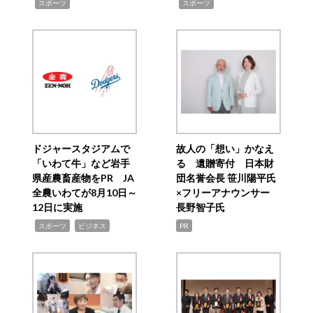
,
,
スポーツ
スポーツ
ドジャースタジアムで
故人の「想い」かなえ
「いわて牛」など岩手
る 遺贈寄付 日本財
県産農畜産物をPR JA
団名誉会長 笹川陽平氏
全農いわてが8月10日～
×フリーアナウンサー
12日に実施
長野智子氏
,
,
スポーツ
ビジネス
PR