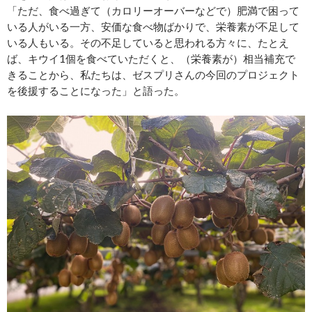
「ただ、食べ過ぎて（カロリーオーバーなどで）肥満で困って
いる人がいる一方、安価な食べ物ばかりで、栄養素が不足して
いる人もいる。その不足していると思われる方々に、たとえ
ば、キウイ1個を食べていただくと、（栄養素が）相当補充で
きることから、私たちは、ゼスプリさんの今回のプロジェクト
を後援することになった」と語った。