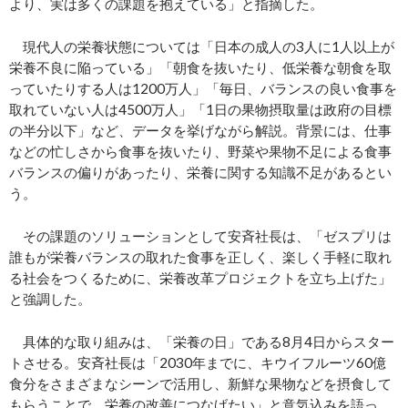
より、実は多くの課題を抱えている」と指摘した。
現代人の栄養状態については「日本の成人の3人に1人以上が
栄養不良に陥っている」「朝食を抜いたり、低栄養な朝食を取
っていたりする人は1200万人」「毎日、バランスの良い食事を
取れていない人は4500万人」「1日の果物摂取量は政府の目標
の半分以下」など、データを挙げながら解説。背景には、仕事
などの忙しさから食事を抜いたり、野菜や果物不足による食事
バランスの偏りがあったり、栄養に関する知識不足があるとい
う。
その課題のソリューションとして安斉社長は、「ゼスプリは
誰もが栄養バランスの取れた食事を正しく、楽しく手軽に取れ
る社会をつくるために、栄養改革プロジェクトを立ち上げた」
と強調した。
具体的な取り組みは、「栄養の日」である8月4日からスター
トさせる。安斉社長は「2030年までに、キウイフルーツ60億
食分をさまざまなシーンで活用し、新鮮な果物などを摂食して
もらうことで、栄養の改善につなげたい」と意気込みを語っ