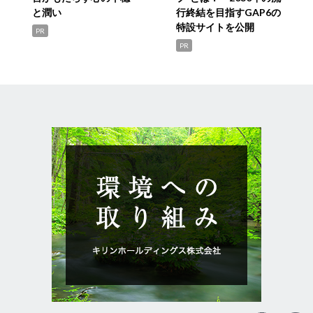
と潤い
行終結を目指すGAP6の
特設サイトを公開
PR
PR