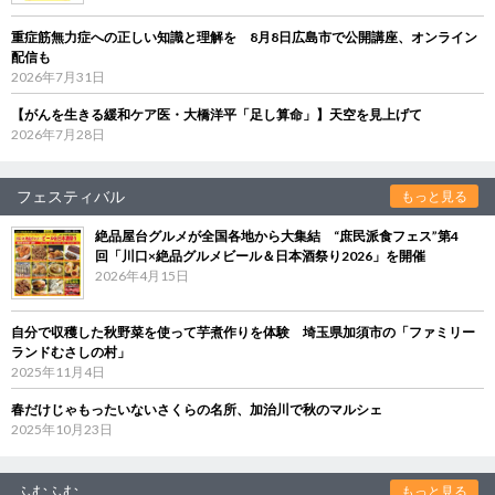
重症筋無力症への正しい知識と理解を 8月8日広島市で公開講座、オンライン
配信も
2026年7月31日
【がんを生きる緩和ケア医・大橋洋平「足し算命」】天空を見上げて
2026年7月28日
フェスティバル
もっと見る
絶品屋台グルメが全国各地から大集結 “庶民派食フェス”第4
回「川口×絶品グルメビール＆日本酒祭り2026」を開催
2026年4月15日
自分で収穫した秋野菜を使って芋煮作りを体験 埼玉県加須市の「ファミリー
ランドむさしの村」
2025年11月4日
春だけじゃもったいないさくらの名所、加治川で秋のマルシェ
2025年10月23日
ふむふむ
もっと見る