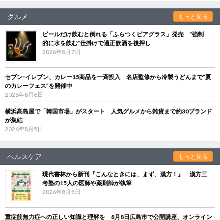
グルメ
もっと見る
ビールだけ飲むと倒れる「ふらつくビアグラス」発売 “強制
的に水を飲む”仕掛けで適正飲酒を後押し
2026年8月7日
セブン‐イレブン、カレー15商品を一斉投入 名店監修から冷製うどんまで“夏
のカレーフェス”を開催中
2026年8月6日
横浜高島屋で「韓国市場」がスタート 人気グルメから雑貨まで約30ブランド
が集結
2026年8月5日
ヘルスケア
もっと見る
現代書林から新刊『こんなときには、まず、漢方！』 漢方三
考塾の15人の医師や薬剤師が執筆
2026年8月5日
重症筋無力症への正しい知識と理解を 8月8日広島市で公開講座、オンライン