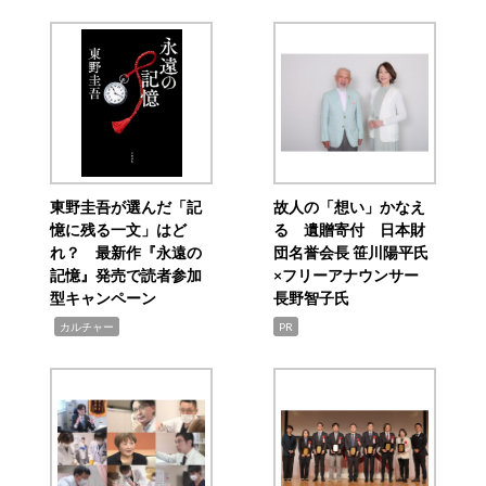
東野圭吾が選んだ「記
故人の「想い」かなえ
憶に残る一文」はど
る 遺贈寄付 日本財
れ？ 最新作『永遠の
団名誉会長 笹川陽平氏
記憶』発売で読者参加
×フリーアナウンサー
型キャンペーン
長野智子氏
,
カルチャー
PR