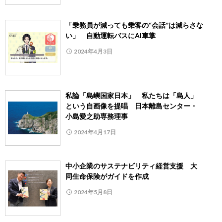
「乗務員が減っても乗客の“会話”は減らさな
い」 自動運転バスにAI車掌
2024年4月3日
私論「島嶼国家日本」 私たちは「島人」
という自画像を提唱 日本離島センター・
小島愛之助専務理事
2024年4月17日
中小企業のサステナビリティ経営支援 大
同生命保険がガイドを作成
2024年5月8日