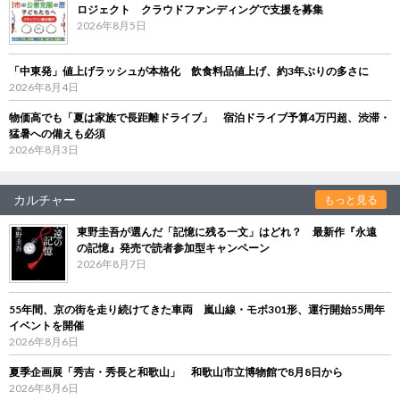
ロジェクト クラウドファンディングで支援を募集
2026年8月5日
「中東発」値上げラッシュが本格化 飲食料品値上げ、約3年ぶりの多さに
2026年8月4日
物価高でも「夏は家族で長距離ドライブ」 宿泊ドライブ予算4万円超、渋滞・
猛暑への備えも必須
2026年8月3日
カルチャー
もっと見る
東野圭吾が選んだ「記憶に残る一文」はどれ？ 最新作『永遠
の記憶』発売で読者参加型キャンペーン
2026年8月7日
55年間、京の街を走り続けてきた車両 嵐山線・モボ301形、運行開始55周年
イベントを開催
2026年8月6日
夏季企画展「秀吉・秀長と和歌山」 和歌山市立博物館で8月8日から
2026年8月6日