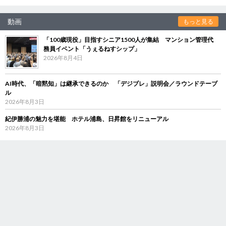
動画
もっと見る
「100歳現役」目指すシニア1500人が集結 マンション管理代
務員イベント「うぇるねすシップ」
2026年8月4日
AI時代、「暗黙知」は継承できるのか 「デジブレ」説明会／ラウンドテーブ
ル
2026年8月3日
紀伊勝浦の魅力を堪能 ホテル浦島、日昇館をリニューアル
2026年8月3日