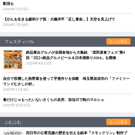
配信も
2026年7月31日
【がんを生きる緩和ケア医・大橋洋平「足し算命」】天空を見上げて
2026年7月28日
フェスティバル
もっと見る
絶品屋台グルメが全国各地から大集結 “庶民派食フェス”第4
回「川口×絶品グルメビール＆日本酒祭り2026」を開催
2026年4月15日
自分で収穫した秋野菜を使って芋煮作りを体験 埼玉県加須市の「ファミリー
ランドむさしの村」
2025年11月4日
春だけじゃもったいないさくらの名所、加治川で秋のマルシェ
2025年10月23日
ふむふむ
もっと見る
四日市の公害克服の歴史を伝える絵本『スモックリン』制作プ