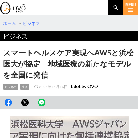
検
索
コ
ン
テ
ホーム
>
ビジネス
ン
ビジネス
ツ
へ
移
スマートヘルスケア実現へAWSと浜松
動
医大が協定 地域医療の新たなモデル
を全国に発信
bdot by OVO
2024年11月18日
ビジネス
社会