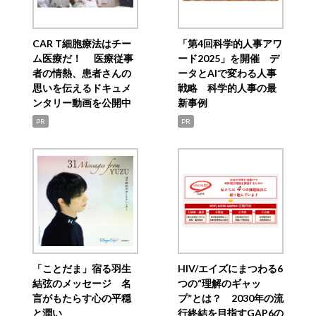
CAR T細胞療法はチー
「第4回科学的人事アワ
ム医療だ！ 医療従事
ード2025」を開催 デ
者の情熱、患者さんの
ータとAIで変わる人事
思いを伝えるドキュメ
戦略 科学的人事の最
ンタリー動画を公開中
新事例
PR
PR
「ことだま」宿る羽生
HIV/エイズにまつわる6
結弦のメッセージ 名
つの“理解のギャッ
言がもたらす心の平穏
プ”とは？ 2030年の流
と潤い
行終結を目指すGAP6の