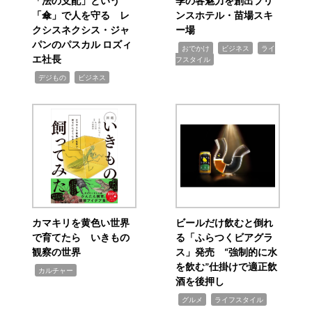
「法の支配」という
季の各魅力を創出プリ
「傘」で人を守る レ
ンスホテル・苗場スキ
クシスネクシス・ジャ
ー場
パンのパスカル ロズィ
,
,
,
おでかけ
ビジネス
ライ
エ社長
フスタイル
,
,
デジもの
ビジネス
カマキリを黄色い世界
ビールだけ飲むと倒れ
で育てたら いきもの
る「ふらつくビアグラ
観察の世界
ス」発売 “強制的に水
を飲む”仕掛けで適正飲
,
カルチャー
酒を後押し
,
,
グルメ
ライフスタイル