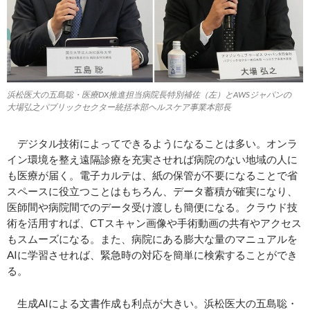
浜松医大の五島聡・医療DX推進担当病院長特別補佐（左）とAWSジャパンの
大場弘之パブリックセクター統括本部ヘルスケア事業本部長
デジタル技術によってできるようになることは多い。オンラ
イン環境を整え遠隔診療を充実させれば病院のない地域の人に
も医療が届く。電子カルテは、紙の保管が不要になることで省
スペースに役立つことはもちろん、データ蓄積が確実になり、
医師間や病院間でのデータ受け渡しも簡便になる。クラウド技
術を活用すれば、CTスキャン画像や手術動画の共有やアクセス
もスムーズになる。また、病院にある膨大な量のマニュアルを
AIに学習させれば、緊急時の対応を簡単に検索することができ
る。
生成AIによる文書作成も利点が大きい。浜松医大の五島聡・