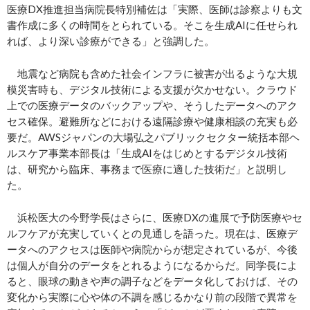
医療DX推進担当病院長特別補佐は「実際、医師は診察よりも文
書作成に多くの時間をとられている。そこを生成AIに任せられ
れば、より深い診療ができる」と強調した。
地震など病院も含めた社会インフラに被害が出るような大規
模災害時も、デジタル技術による支援が欠かせない。クラウド
上での医療データのバックアップや、そうしたデータへのアク
セス確保。避難所などにおける遠隔診療や健康相談の充実も必
要だ。AWSジャパンの大場弘之パブリックセクター統括本部ヘ
ルスケア事業本部長は「生成AIをはじめとするデジタル技術
は、研究から臨床、事務まで医療に適した技術だ」と説明し
た。
浜松医大の今野学長はさらに、医療DXの進展で予防医療やセ
ルフケアが充実していくとの見通しを語った。現在は、医療デ
ータへのアクセスは医師や病院からが想定されているが、今後
は個人が自分のデータをとれるようになるからだ。同学長によ
ると、眼球の動きや声の調子などをデータ化しておけば、その
変化から実際に心や体の不調を感じるかなり前の段階で異常を