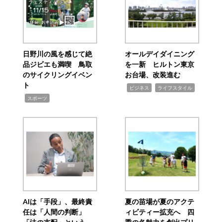
日野川の風を感じて絶
オールデイダイニング
品ジビエも満喫 鳥取
を一新 ヒルトン東京
のサイクリングイベン
お台場、改装進む
ト
,
,
ビジネス
ライフスタイル
,
スポーツ
AIは「手段」、最終責
夏の苗場が夏のアクテ
任は「人間の判断」
ィビティー拡充へ 四