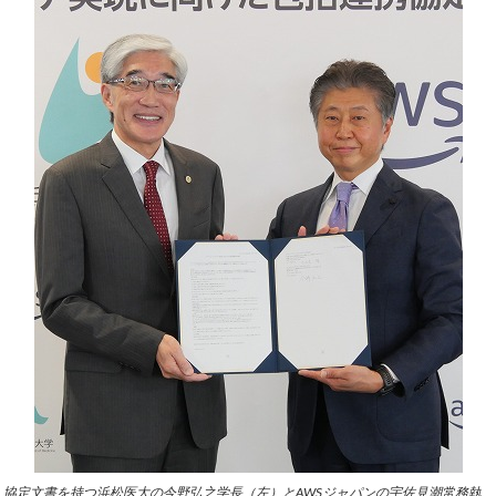
協定文書を持つ浜松医大の今野弘之学長（左）とAWSジャパンの宇佐見潮常務執