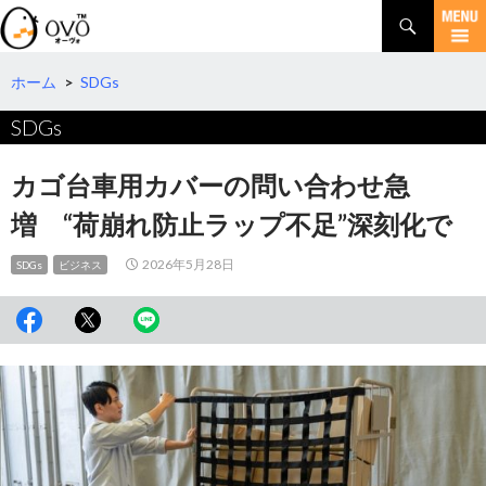
検
索
コ
ン
テ
ホーム
>
SDGs
ン
SDGs
ツ
へ
移
カゴ台車用カバーの問い合わせ急
動
増 “荷崩れ防止ラップ不足”深刻化で
2026年5月28日
SDGs
ビジネス