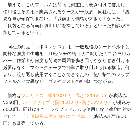
加えて、このフィルムは荷物に何重にも巻き付けて使用し、
使用後はそのまま廃棄されるケースが一般的。同社には、「必
要な量が確保できない」「以前より価格が大きく上がった」
「代替となる荷崩れ防止用品を探している」といった相談が増
加しているという。
同社の商品「コボサンクス」は、一般規格のシートベルトと
同様な強度の生地を、10センチの網目状に配したカゴ台車用カ
バー。作業者が何度も荷物の周囲を歩き回りながら巻き付ける
必要はなく、マジックテープで簡単に取り付けられる構造。何
より、繰り返し使用することができるため、使い捨てのラップ
フィルムとは異なり、ゴミやコストの削減につながる。
価格は
フルサイズ（幅1100ミリ×高さ1314ミリ）
が税込み
9350円、
ハーフサイズ（幅1100ミリ×高さ699ミリ）
が税込み
6600円。同社はまた、ラップフィルムを使用しない荷崩れ対策
として、
「上下観音扉付き 俺のカゴ台車」
（税込み4万1800
円）も販売している。