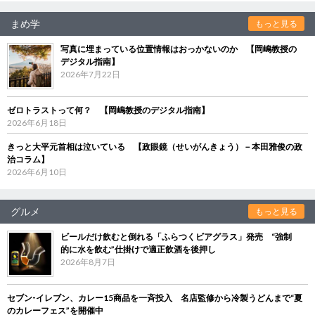
まめ学
もっと見る
写真に埋まっている位置情報はおっかないのか 【岡嶋教授の
デジタル指南】
2026年7月22日
ゼロトラストって何？ 【岡嶋教授のデジタル指南】
2026年6月18日
きっと大平元首相は泣いている 【政眼鏡（せいがんきょう）－本田雅俊の政
治コラム】
2026年6月10日
グルメ
もっと見る
ビールだけ飲むと倒れる「ふらつくビアグラス」発売 “強制
的に水を飲む”仕掛けで適正飲酒を後押し
2026年8月7日
セブン‐イレブン、カレー15商品を一斉投入 名店監修から冷製うどんまで“夏
のカレーフェス”を開催中