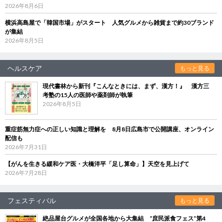
2026年8月6日
横浜高島屋で「韓国市場」がスタート 人気グルメから雑貨まで約30ブランド
が集結
2026年8月5日
ヘルスケア
もっと見る
現代書林から新刊『こんなときには、まず、漢方！』 漢方三
考塾の15人の医師や薬剤師が執筆
2026年8月5日
重症筋無力症への正しい知識と理解を 8月8日広島市で公開講座、オンライン
配信も
2026年7月31日
【がんを生きる緩和ケア医・大橋洋平「足し算命」】天空を見上げて
2026年7月28日
フェスティバル
もっと見る
絶品屋台グルメが全国各地から大集結 “庶民派食フェス”第4