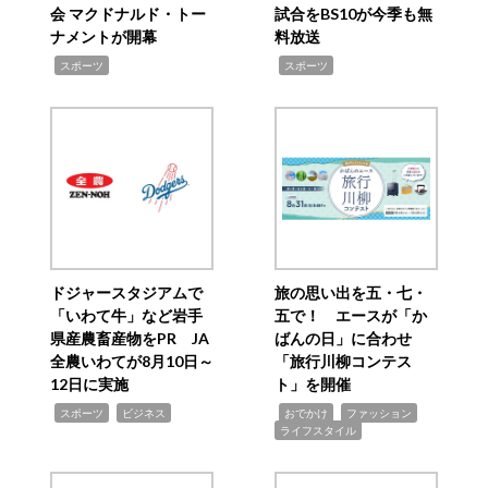
会 マクドナルド・トー
試合をBS10が今季も無
ナメントが開幕
料放送
,
,
スポーツ
スポーツ
ドジャースタジアムで
旅の思い出を五・七・
「いわて牛」など岩手
五で！ エースが「か
県産農畜産物をPR JA
ばんの日」に合わせ
全農いわてが8月10日～
「旅行川柳コンテス
12日に実施
ト」を開催
,
,
,
,
,
スポーツ
ビジネス
おでかけ
ファッション
ライフスタイル