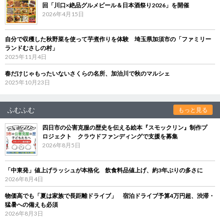
回「川口×絶品グルメビール＆日本酒祭り2026」を開催
2026年4月15日
自分で収穫した秋野菜を使って芋煮作りを体験 埼玉県加須市の「ファミリー
ランドむさしの村」
2025年11月4日
春だけじゃもったいないさくらの名所、加治川で秋のマルシェ
2025年10月23日
ふむふむ
もっと見る
四日市の公害克服の歴史を伝える絵本『スモックリン』制作プ
ロジェクト クラウドファンディングで支援を募集
2026年8月5日
「中東発」値上げラッシュが本格化 飲食料品値上げ、約3年ぶりの多さに
2026年8月4日
物価高でも「夏は家族で長距離ドライブ」 宿泊ドライブ予算4万円超、渋滞・
猛暑への備えも必須
2026年8月3日