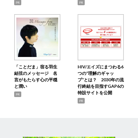
PR
PR
「ことだま」宿る羽生
HIV/エイズにまつわる6
結弦のメッセージ 名
つの“理解のギャッ
言がもたらす心の平穏
プ”とは？ 2030年の流
と潤い
行終結を目指すGAP6の
特設サイトを公開
PR
PR