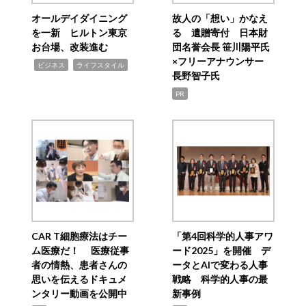
オールデイダイニング
故人の「想い」かなえ
を一新 ヒルトン東京
る 遺贈寄付 日本財
お台場、改装進む
団名誉会長 笹川陽平氏
×フリーアナウンサー
,
,
ビジネス
ライフスタイル
長野智子氏
PR
CAR T細胞療法はチー
「第4回科学的人事アワ
ム医療だ！ 医療従事
ード2025」を開催 デ
者の情熱、患者さんの
ータとAIで変わる人事
思いを伝えるドキュメ
戦略 科学的人事の最
ンタリー動画を公開中
新事例