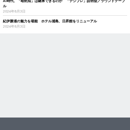
AI時代、「暗黙知」は継承できるのか 「デジブレ」説明会／ラウンドテーブ
ル
2026年8月3日
紀伊勝浦の魅力を堪能 ホテル浦島、日昇館をリニューアル
2026年8月3日