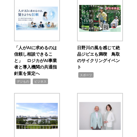
「人がAIに求めるのは
日野川の風を感じて絶
信頼し相談できるこ
品ジビエも満喫 鳥取
と」 ロジカがAI事業
のサイクリングイベン
者と導入機関の共通指
ト
針案を策定へ
,
スポーツ
,
,
デジもの
ビジネス