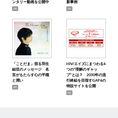
ンタリー動画を公開中
新事例
PR
PR
「ことだま」宿る羽生
HIV/エイズにまつわる6
結弦のメッセージ 名
つの“理解のギャッ
言がもたらす心の平穏
プ”とは？ 2030年の流
と潤い
行終結を目指すGAP6の
特設サイトを公開
PR
PR