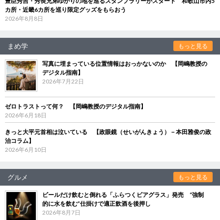
豊臣秀吉・秀長兄弟ゆかりの地を巡るスタンプラリーがスタート 和歌山市内5
カ所・近畿6カ所を巡り限定グッズをもらおう
2026年8月8日
まめ学
もっと見る
写真に埋まっている位置情報はおっかないのか 【岡嶋教授の
デジタル指南】
2026年7月22日
ゼロトラストって何？ 【岡嶋教授のデジタル指南】
2026年6月18日
きっと大平元首相は泣いている 【政眼鏡（せいがんきょう）－本田雅俊の政
治コラム】
2026年6月10日
グルメ
もっと見る
ビールだけ飲むと倒れる「ふらつくビアグラス」発売 “強制
的に水を飲む”仕掛けで適正飲酒を後押し
2026年8月7日