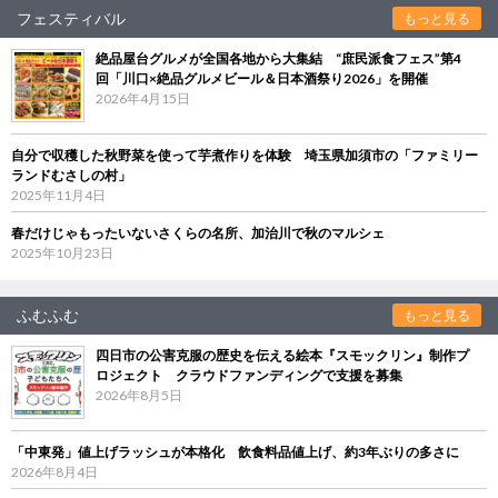
フェスティバル
もっと見る
絶品屋台グルメが全国各地から大集結 “庶民派食フェス”第4
回「川口×絶品グルメビール＆日本酒祭り2026」を開催
2026年4月15日
自分で収穫した秋野菜を使って芋煮作りを体験 埼玉県加須市の「ファミリー
ランドむさしの村」
2025年11月4日
春だけじゃもったいないさくらの名所、加治川で秋のマルシェ
2025年10月23日
ふむふむ
もっと見る
四日市の公害克服の歴史を伝える絵本『スモックリン』制作プ
ロジェクト クラウドファンディングで支援を募集
2026年8月5日
「中東発」値上げラッシュが本格化 飲食料品値上げ、約3年ぶりの多さに
2026年8月4日