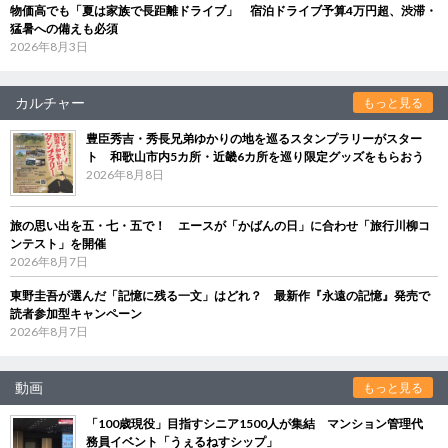
物価高でも「夏は家族で長距離ドライブ」 宿泊ドライブ予算4万円超、渋滞・
猛暑への備えも必須
2026年8月3日
カルチャー
もっと見る
豊臣秀吉・秀長兄弟ゆかりの地を巡るスタンプラリーがスター
ト 和歌山市内5カ所・近畿6カ所を巡り限定グッズをもらおう
2026年8月8日
旅の思い出を五・七・五で！ エースが「かばんの日」に合わせ「旅行川柳コ
ンテスト」を開催
2026年8月7日
東野圭吾が選んだ「記憶に残る一文」はどれ？ 最新作『永遠の記憶』発売で
読者参加型キャンペーン
2026年8月7日
動画
もっと見る
「100歳現役」目指すシニア1500人が集結 マンション管理代
務員イベント「うぇるねすシップ」