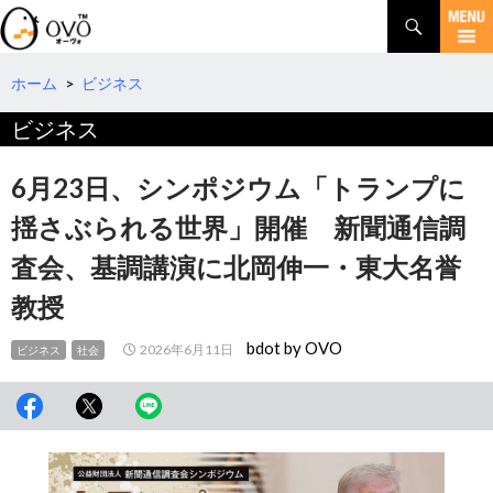
検
索
コ
ン
テ
ホーム
>
ビジネス
ン
ビジネス
ツ
へ
移
6月23日、シンポジウム「トランプに
動
揺さぶられる世界」開催 新聞通信調
査会、基調講演に北岡伸一・東大名誉
教授
bdot by OVO
2026年6月11日
ビジネス
社会