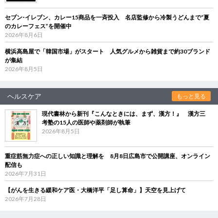
セブン‐イレブン、カレー15商品を一斉投入 名店監修から冷製うどんまで“夏
のカレーフェス”を開催中
2026年8月6日
横浜高島屋で「韓国市場」がスタート 人気グルメから雑貨まで約30ブランド
が集結
2026年8月5日
ヘルスケア
もっと見る
現代書林から新刊『こんなときには、まず、漢方！』 漢方三
考塾の15人の医師や薬剤師が執筆
2026年8月5日
重症筋無力症への正しい知識と理解を 8月8日広島市で公開講座、オンライン
配信も
2026年7月31日
【がんを生きる緩和ケア医・大橋洋平「足し算命」】天空を見上げて
2026年7月28日