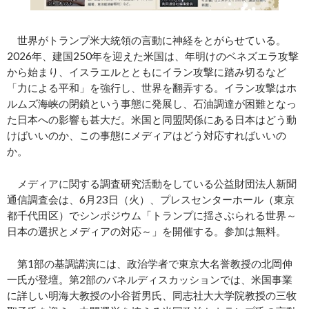
世界がトランプ米大統領の言動に神経をとがらせている。
2026年、建国250年を迎えた米国は、年明けのベネズエラ攻撃
から始まり、イスラエルとともにイラン攻撃に踏み切るなど
「力による平和」を強行し、世界を翻弄する。イラン攻撃はホ
ルムズ海峡の閉鎖という事態に発展し、石油調達が困難となっ
た日本への影響も甚大だ。米国と同盟関係にある日本はどう動
けばいいのか、この事態にメディアはどう対応すればいいの
か。
メディアに関する調査研究活動をしている公益財団法人新聞
通信調査会は、6月23日（火）、プレスセンターホール（東京
都千代田区）でシンポジウム「トランプに揺さぶられる世界～
日本の選択とメディアの対応～」を開催する。参加は無料。
第1部の基調講演には、政治学者で東京大名誉教授の北岡伸
一氏が登壇。第2部のパネルディスカッションでは、米国事業
に詳しい明海大教授の小谷哲男氏、同志社大大学院教授の三牧