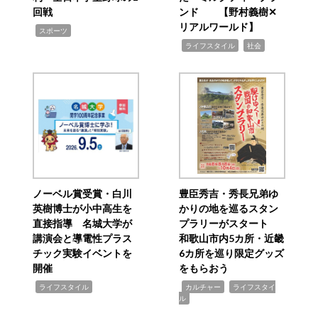
回戦
ンド 【野村義樹✕
リアルワールド】
,
スポーツ
,
,
ライフスタイル
社会
ノーベル賞受賞・白川
豊臣秀吉・秀長兄弟ゆ
英樹博士が小中高生を
かりの地を巡るスタン
直接指導 名城大学が
プラリーがスタート
講演会と導電性プラス
和歌山市内5カ所・近畿
チック実験イベントを
6カ所を巡り限定グッズ
開催
をもらおう
,
,
,
ライフスタイル
カルチャー
ライフスタイ
ル