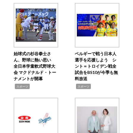
始球式の杉谷拳士さ
ベルギーで戦う日本人
ん、野球に熱い思い
選手を応援しよう シ
全日本学童軟式野球大
ント＝トロイデン戦全
会 マクドナルド・トー
試合をBS10が今季も無
ナメントが開幕
料放送
,
,
スポーツ
スポーツ