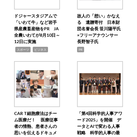
ドジャースタジアムで
故人の「想い」かなえ
「いわて牛」など岩手
る 遺贈寄付 日本財
県産農畜産物をPR JA
団名誉会長 笹川陽平氏
全農いわてが8月10日～
×フリーアナウンサー
12日に実施
長野智子氏
,
,
スポーツ
ビジネス
PR
CAR T細胞療法はチー
「第4回科学的人事アワ
ム医療だ！ 医療従事
ード2025」を開催 デ
者の情熱、患者さんの
ータとAIで変わる人事
思いを伝えるドキュメ
戦略 科学的人事の最