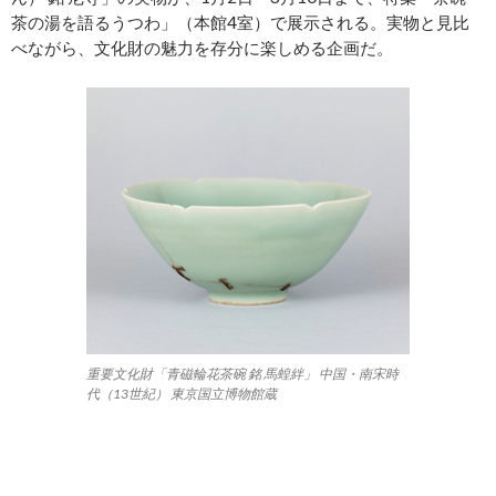
茶の湯を語るうつわ」（本館4室）で展示される。実物と見比
べながら、文化財の魅力を存分に楽しめる企画だ。
重要文化財「青磁輪花茶碗 銘 馬蝗絆」 中国・南宋時
代（13世紀） 東京国立博物館蔵