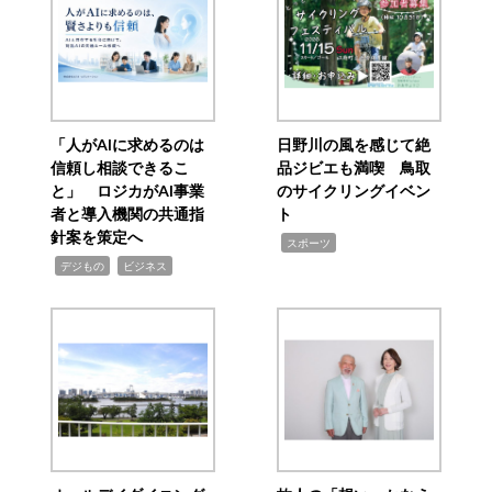
「人がAIに求めるのは
日野川の風を感じて絶
信頼し相談できるこ
品ジビエも満喫 鳥取
と」 ロジカがAI事業
のサイクリングイベン
者と導入機関の共通指
ト
針案を策定へ
,
スポーツ
,
,
デジもの
ビジネス