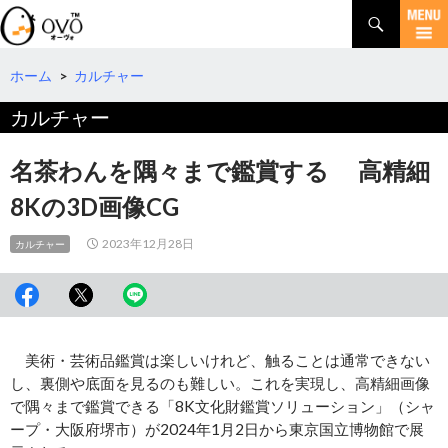
検
索
コ
ン
テ
ホーム
>
カルチャー
ン
カルチャー
ツ
へ
移
名茶わんを隅々まで鑑賞する 高精細
動
8Kの3D画像CG
2023年12月28日
カルチャー
美術・芸術品鑑賞は楽しいけれど、触ることは通常できない
し、裏側や底面を見るのも難しい。これを実現し、高精細画像
で隅々まで鑑賞できる「8K文化財鑑賞ソリューション」（シャ
ープ・大阪府堺市）が2024年1月2日から東京国立博物館で展