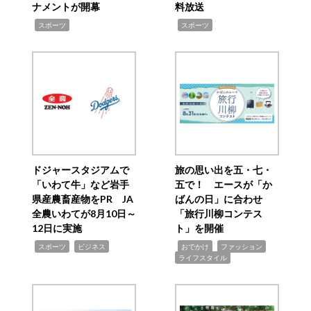
ナメントが開幕
料放送
,
,
スポーツ
スポーツ
ドジャースタジアムで
旅の思い出を五・七・
「いわて牛」など岩手
五で！ エースが「か
県産農畜産物をPR JA
ばんの日」に合わせ
全農いわてが8月10日～
「旅行川柳コンテス
12日に実施
ト」を開催
,
,
,
,
,
スポーツ
ビジネス
おでかけ
ファッション
ライフスタイル