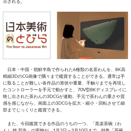
示される。
日本・中国・朝鮮半島で作られた6種類の名茶わんを、8K高
精細3DのCG画像で隅々まで鑑賞することができる。通常は手
に取ることが難しい各作品の形状や重量、手触りまでを再現し
たコントローラーを手元で動かすと、70V型8Kディスプレイに
映し出された茶わんの3DCGが連動。手元で茶わんの重さや質
感を感じながら、画面上の3DCGを拡大・縮小・回転させて細
部までじっくりと鑑賞できる。
また、今回鑑賞できる作品のうちの一つ、「黒楽茶碗（わ
ん） 銘 尼寺」の実物が、1月2日～3月10日まで、特集「茶碗