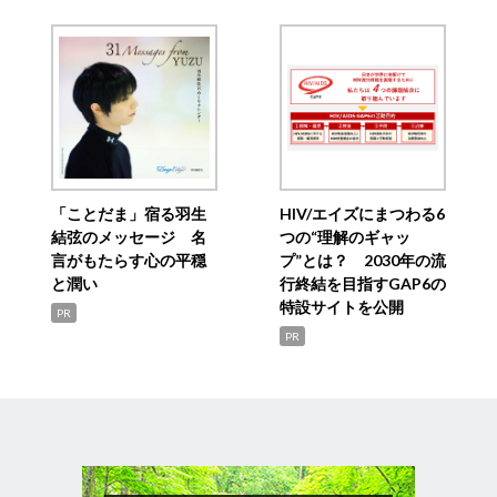
「ことだま」宿る羽生
HIV/エイズにまつわる6
結弦のメッセージ 名
つの“理解のギャッ
言がもたらす心の平穏
プ”とは？ 2030年の流
と潤い
行終結を目指すGAP6の
特設サイトを公開
PR
PR