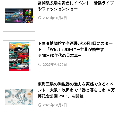
富岡製糸場を舞台にイベント 音楽ライブ
やファッションショー
2023年10月4日
トヨタ博物館で企画展が10月3日にスター
ト 「What’s JDM？―世界が熱中す
る’80-’90年代の日本車―」
2025年9月27日
東海三県の陶磁器の魅力を実感できるイベ
ント 大阪・吹田市で「器と暮らし市 in 万
博記念公園 vol.3」を開催
2025年10月2日