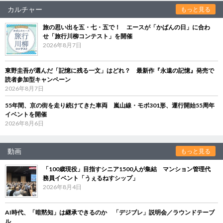
カルチャー
もっと見る
旅の思い出を五・七・五で！ エースが「かばんの日」に合わ
せ「旅行川柳コンテスト」を開催
2026年8月7日
東野圭吾が選んだ「記憶に残る一文」はどれ？ 最新作『永遠の記憶』発売で
読者参加型キャンペーン
2026年8月7日
55年間、京の街を走り続けてきた車両 嵐山線・モボ301形、運行開始55周年
イベントを開催
2026年8月6日
動画
もっと見る
「100歳現役」目指すシニア1500人が集結 マンション管理代
務員イベント「うぇるねすシップ」
2026年8月4日
AI時代、「暗黙知」は継承できるのか 「デジブレ」説明会／ラウンドテーブ
ル