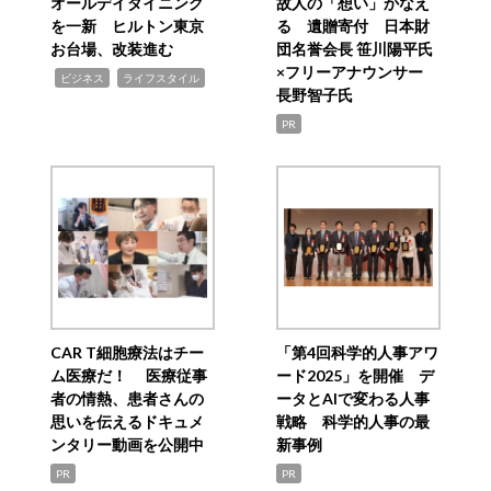
オールデイダイニング
故人の「想い」かなえ
を一新 ヒルトン東京
る 遺贈寄付 日本財
お台場、改装進む
団名誉会長 笹川陽平氏
×フリーアナウンサー
,
,
ビジネス
ライフスタイル
長野智子氏
PR
CAR T細胞療法はチー
「第4回科学的人事アワ
ム医療だ！ 医療従事
ード2025」を開催 デ
者の情熱、患者さんの
ータとAIで変わる人事
思いを伝えるドキュメ
戦略 科学的人事の最
ンタリー動画を公開中
新事例
PR
PR