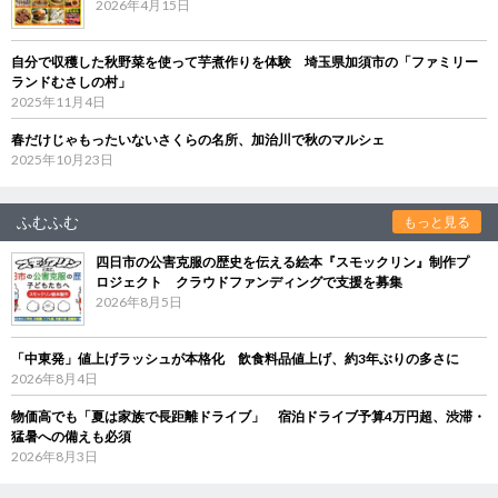
2026年4月15日
自分で収穫した秋野菜を使って芋煮作りを体験 埼玉県加須市の「ファミリー
ランドむさしの村」
2025年11月4日
春だけじゃもったいないさくらの名所、加治川で秋のマルシェ
2025年10月23日
ふむふむ
もっと見る
四日市の公害克服の歴史を伝える絵本『スモックリン』制作プ
ロジェクト クラウドファンディングで支援を募集
2026年8月5日
「中東発」値上げラッシュが本格化 飲食料品値上げ、約3年ぶりの多さに
2026年8月4日
物価高でも「夏は家族で長距離ドライブ」 宿泊ドライブ予算4万円超、渋滞・
猛暑への備えも必須
2026年8月3日