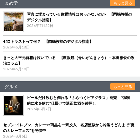
まめ学
もっと見る
写真に埋まっている位置情報はおっかないのか 【岡嶋教授の
デジタル指南】
2026年7月22日
ゼロトラストって何？ 【岡嶋教授のデジタル指南】
2026年6月18日
きっと大平元首相は泣いている 【政眼鏡（せいがんきょう）－本田雅俊の政
治コラム】
2026年6月10日
グルメ
もっと見る
ビールだけ飲むと倒れる「ふらつくビアグラス」発売 “強制
的に水を飲む”仕掛けで適正飲酒を後押し
2026年8月7日
セブン‐イレブン、カレー15商品を一斉投入 名店監修から冷製うどんまで“夏
のカレーフェス”を開催中
2026年8月6日