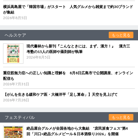
横浜高島屋で「韓国市場」がスタート 人気グルメから雑貨まで約30ブランド
が集結
2026年8月5日
ヘルスケア
もっと見る
現代書林から新刊『こんなときには、まず、漢方！』 漢方三
考塾の15人の医師や薬剤師が執筆
2026年8月5日
重症筋無力症への正しい知識と理解を 8月8日広島市で公開講座、オンライン
配信も
2026年7月31日
【がんを生きる緩和ケア医・大橋洋平「足し算命」】天空を見上げて
2026年7月28日
フェスティバル
もっと見る
絶品屋台グルメが全国各地から大集結 “庶民派食フェス”第4
回「川口×絶品グルメビール＆日本酒祭り2026」を開催