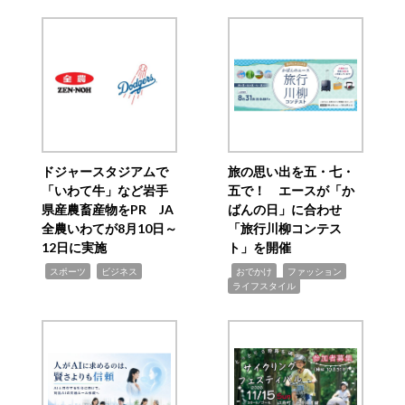
ドジャースタジアムで
旅の思い出を五・七・
「いわて牛」など岩手
五で！ エースが「か
県産農畜産物をPR JA
ばんの日」に合わせ
全農いわてが8月10日～
「旅行川柳コンテス
12日に実施
ト」を開催
,
,
,
,
,
スポーツ
ビジネス
おでかけ
ファッション
ライフスタイル