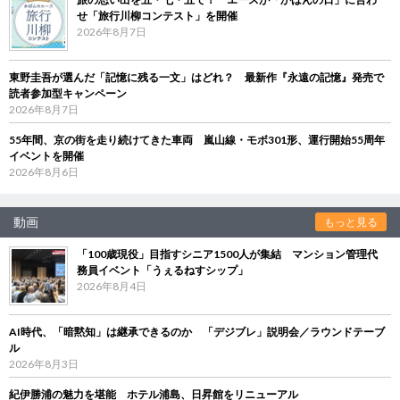
せ「旅行川柳コンテスト」を開催
2026年8月7日
東野圭吾が選んだ「記憶に残る一文」はどれ？ 最新作『永遠の記憶』発売で
読者参加型キャンペーン
2026年8月7日
55年間、京の街を走り続けてきた車両 嵐山線・モボ301形、運行開始55周年
イベントを開催
2026年8月6日
動画
もっと見る
「100歳現役」目指すシニア1500人が集結 マンション管理代
務員イベント「うぇるねすシップ」
2026年8月4日
AI時代、「暗黙知」は継承できるのか 「デジブレ」説明会／ラウンドテーブ
ル
2026年8月3日
紀伊勝浦の魅力を堪能 ホテル浦島、日昇館をリニューアル