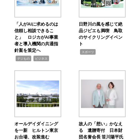
「人がAIに求めるのは
日野川の風を感じて絶
信頼し相談できるこ
品ジビエも満喫 鳥取
と」 ロジカがAI事業
のサイクリングイベン
者と導入機関の共通指
ト
針案を策定へ
,
スポーツ
,
,
デジもの
ビジネス
オールデイダイニング
故人の「想い」かなえ
を一新 ヒルトン東京
る 遺贈寄付 日本財
お台場、改装進む
団名誉会長 笹川陽平氏