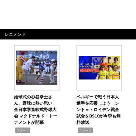
レコメンド
始球式の杉谷拳士さ
ベルギーで戦う日本人
ん、野球に熱い思い
選手を応援しよう シ
全日本学童軟式野球大
ント＝トロイデン戦全
会 マクドナルド・トー
試合をBS10が今季も無
ナメントが開幕
料放送
,
,
スポーツ
スポーツ