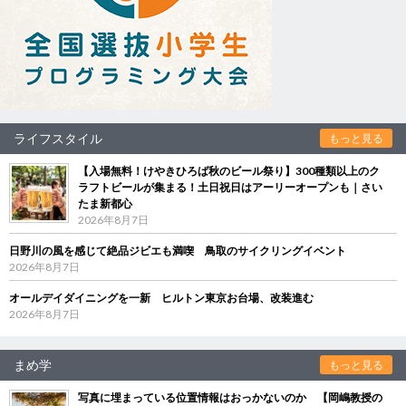
ライフスタイル
もっと見る
【入場無料！けやきひろば秋のビール祭り】300種類以上のク
ラフトビールが集まる！土日祝日はアーリーオープンも｜さい
たま新都心
2026年8月7日
日野川の風を感じて絶品ジビエも満喫 鳥取のサイクリングイベント
2026年8月7日
オールデイダイニングを一新 ヒルトン東京お台場、改装進む
2026年8月7日
まめ学
もっと見る
写真に埋まっている位置情報はおっかないのか 【岡嶋教授の