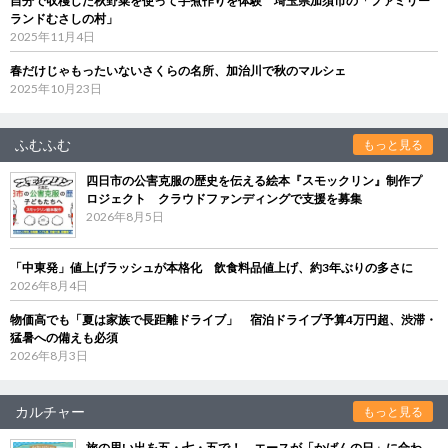
自分で収穫した秋野菜を使って芋煮作りを体験 埼玉県加須市の「ファミリー
ランドむさしの村」
2025年11月4日
春だけじゃもったいないさくらの名所、加治川で秋のマルシェ
2025年10月23日
ふむふむ
もっと見る
四日市の公害克服の歴史を伝える絵本『スモックリン』制作プ
ロジェクト クラウドファンディングで支援を募集
2026年8月5日
「中東発」値上げラッシュが本格化 飲食料品値上げ、約3年ぶりの多さに
2026年8月4日
物価高でも「夏は家族で長距離ドライブ」 宿泊ドライブ予算4万円超、渋滞・
猛暑への備えも必須
2026年8月3日
カルチャー
もっと見る
旅の思い出を五・七・五で！ エースが「かばんの日」に合わ