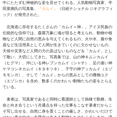
中にたたずむ神秘的な姿を見せてくれる。人気動物写真家、半
田菜摘氏の写真集、
『カムイ』
（日経ナショナル ジオグラフィ
ック）が発売された。
北海道に存在するたくさんの「カムイ＝神」。アイヌ民族の
伝統的な信仰では、森羅万象に魂が宿ると考えられ、動物や植
物など人間に自然の恵みを与えてくれるもの、火や水、服や食
器など生活用具として人間が生きていくのに欠かせないもの、
天候や災害など人間の力の及ばないものなどを「カムイ」とし
て敬い、大切にしてきた。写真集では、山の神キムンカムイ
（ヒグマ）、沖にいる神レプンカムイ（シャチ）、足の速い神
ケマコシネカムイ（キタキツネ）、子守の神アッカムイ（エゾ
モモンガ）、そして「カムイ」からの恵みとしての獲物ユク
（エゾシカ）を含め、数多くのかわいい動物たちの姿をとらえ
ている。
著者は、写真家であると同時に看護師として病棟で勤務。生
命と向き合うという共通点を持った仕事をこなす著者だからこ
そ写し出せる、自然に身を置くことの厳しさ、かわいいだけで
はない森の中で一生懸命に生きる動物たちのたくましさや、謙