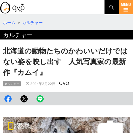
検
索
コ
ン
テ
ホーム
>
カルチャー
ン
カルチャー
ツ
へ
移
北海道の動物たちのかわいいだけでは
動
ない姿を映し出す 人気写真家の最新
作『カムイ』
OVO
2024年2月22日
カルチャー