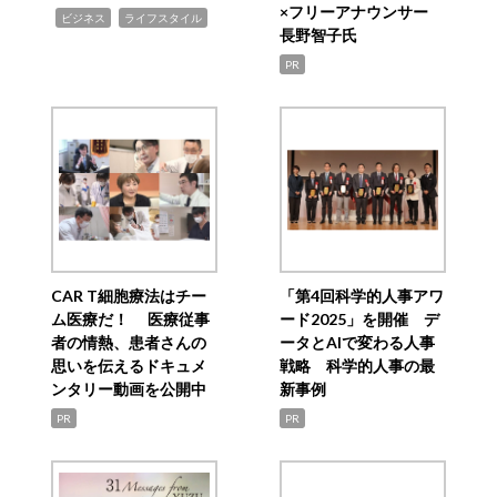
×フリーアナウンサー
,
,
ビジネス
ライフスタイル
長野智子氏
PR
CAR T細胞療法はチー
「第4回科学的人事アワ
ム医療だ！ 医療従事
ード2025」を開催 デ
者の情熱、患者さんの
ータとAIで変わる人事
思いを伝えるドキュメ
戦略 科学的人事の最
ンタリー動画を公開中
新事例
PR
PR