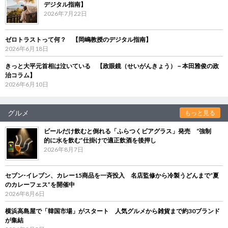
デジタル指南】
2026年7月22日
ゼロトラストって何？ 【岡嶋教授のデジタル指南】
2026年6月18日
きっと大平元首相は泣いている 【政眼鏡（せいがんきょう）－本田雅俊の政
治コラム】
2026年6月10日
グルメ
もっと見る
ビールだけ飲むと倒れる「ふらつくビアグラス」発売 “強制
的に水を飲む”仕掛けで適正飲酒を後押し
2026年8月7日
セブン‐イレブン、カレー15商品を一斉投入 名店監修から冷製うどんまで“夏
のカレーフェス”を開催中
2026年8月6日
横浜高島屋で「韓国市場」がスタート 人気グルメから雑貨まで約30ブランド
が集結