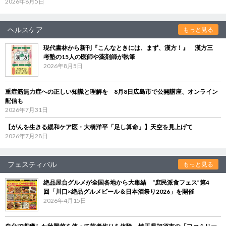
2026年8月5日
ヘルスケア
もっと見る
現代書林から新刊『こんなときには、まず、漢方！』 漢方三
考塾の15人の医師や薬剤師が執筆
2026年8月5日
重症筋無力症への正しい知識と理解を 8月8日広島市で公開講座、オンライン
配信も
2026年7月31日
【がんを生きる緩和ケア医・大橋洋平「足し算命」】天空を見上げて
2026年7月28日
フェスティバル
もっと見る
絶品屋台グルメが全国各地から大集結 “庶民派食フェス”第4
回「川口×絶品グルメビール＆日本酒祭り2026」を開催
2026年4月15日