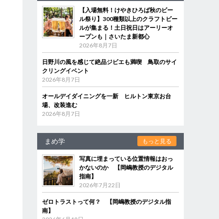
【入場無料！けやきひろば秋のビー
ル祭り】300種類以上のクラフトビー
ルが集まる！土日祝日はアーリーオ
ープンも｜さいたま新都心
2026年8月7日
日野川の風を感じて絶品ジビエも満喫 鳥取のサイ
クリングイベント
2026年8月7日
オールデイダイニングを一新 ヒルトン東京お台
場、改装進む
2026年8月7日
まめ学
もっと見る
写真に埋まっている位置情報はおっ
かないのか 【岡嶋教授のデジタル
指南】
2026年7月22日
ゼロトラストって何？ 【岡嶋教授のデジタル指
南】