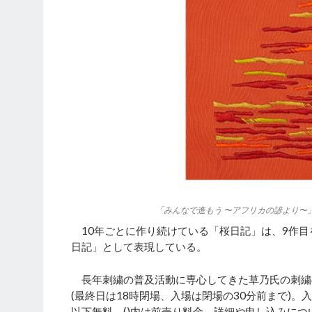
「みんなで進もう 〜アフリカの諺より〜
10年ごとに作り続けている「桜日記」は、9作目
日記」として表現している。
長年刺繍の普及活動に専心してきた草乃氏の刺繍の世
(最終日は18時閉場、入場は閉場の30分前まで)。入場料
以下無料。()内は前売り料金。詳細や申し込みにつ