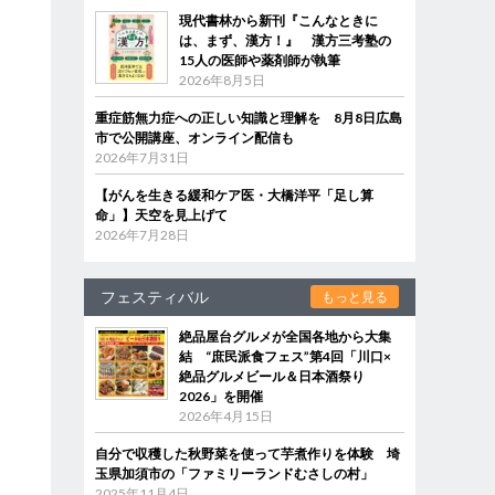
現代書林から新刊『こんなときに
は、まず、漢方！』 漢方三考塾の
15人の医師や薬剤師が執筆
2026年8月5日
重症筋無力症への正しい知識と理解を 8月8日広島
市で公開講座、オンライン配信も
2026年7月31日
【がんを生きる緩和ケア医・大橋洋平「足し算
命」】天空を見上げて
2026年7月28日
フェスティバル
もっと見る
絶品屋台グルメが全国各地から大集
結 “庶民派食フェス”第4回「川口×
絶品グルメビール＆日本酒祭り
2026」を開催
2026年4月15日
自分で収穫した秋野菜を使って芋煮作りを体験 埼
玉県加須市の「ファミリーランドむさしの村」
2025年11月4日