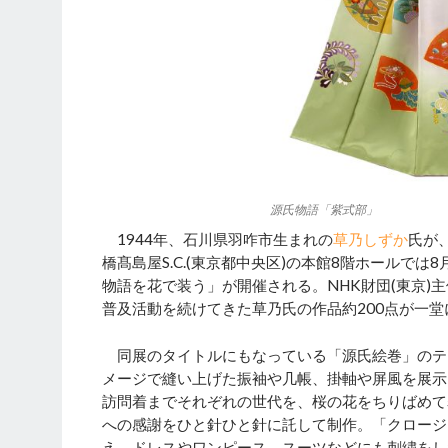
源氏物語「紫式部」
1944年、石川県羽咋市生まれの
草乃しずか
氏が
橋髙島屋S.C.(東京都中央区)の本館8階ホールでは8
物語を花で装う」が開催される。NHK財団(東京
普及活動を続けてきた草乃氏の作品約200点が一
同展のタイトルにもなっている「源氏絵巻」のテ
メージで縫い上げた振袖や几帳、掛軸や屏風を展示
訪問着までそれぞれの世代を、桜の花をちりばめて
への感謝をひと針ひと針に託して制作。「クロージ
え、ドレスやワンピース、スーツなどにも刺繍をし