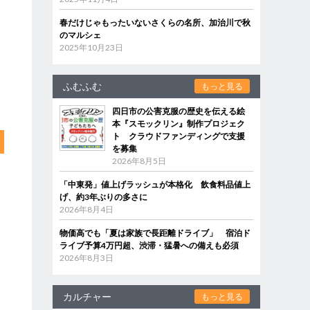
春だけじゃもったいないさくらの名所、加治川で秋
のマルシェ
2025年10月23日
ふむふむ
もっと見る
四日市の公害克服の歴史を伝える絵
本『スモックリン』制作プロジェク
ト クラウドファンディングで支援
を募集
2026年8月5日
「中東発」値上げラッシュが本格化 飲食料品値上
げ、約3年ぶりの多さに
2026年8月4日
物価高でも「夏は家族で長距離ドライブ」 宿泊ド
ライブ予算4万円超、渋滞・猛暑への備えも必須
2026年8月3日
カルチャー
もっと見る