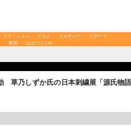
ファッション
グルメ
カルチャー
スポーツ
ス
動画
はばたけラボ
動 草乃しずか氏の日本刺繍展「源氏物