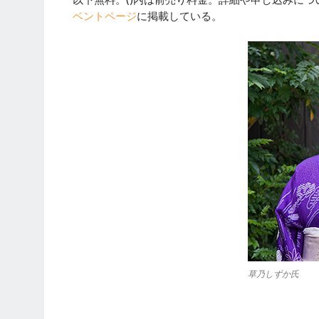
ベントページ
に掲載している。
草乃しずか氏