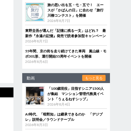
旅の思い出を五・七・五で！ エー
スが「かばんの日」に合わせ「旅行
川柳コンテスト」を開催
2026年8月7日
東野圭吾が選んだ「記憶に残る一文」はどれ？ 最
新作『永遠の記憶』発売で読者参加型キャンペーン
2026年8月7日
55年間、京の街を走り続けてきた車両 嵐山線・モ
ボ301形、運行開始55周年イベントを開催
2026年8月6日
動画
もっと見る
「100歳現役」目指すシニア1500人
が集結 マンション管理代務員イベ
ント「うぇるねすシップ」
2026年8月4日
AI時代、「暗黙知」は継承できるのか 「デジブ
レ」説明会／ラウンドテーブル
2026年8月3日