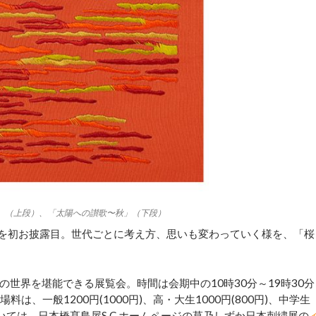
」 （上段）、「太陽への讃歌〜秋」（下段）
を初お披露目。世代ごとに考え方、思いも変わっていく様を、「桜
界を堪能できる展覧会。時間は会期中の10時30分～19時30分
は、一般1200円(1000円)、高・大生1000円(800円)、中学生
いては、日本橋髙島屋S.C.ホームページの草乃しずか日本刺繍展の