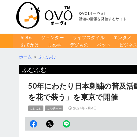
OVO [オーヴォ]
話題の情報を発信するサイト
コンテンツへ移動
検
SDGs
ジェンダー
ライフスタイル
エンタメ
索
おでかけ
まめ学
デジもの
ペット
ビジネ
ホーム
>
ふむふむ
ふむふむ
50年にわたり日本刺繍の普及活
を花で装う」を東京で開催
2024年7月4日
ふむふむ
カルチャー