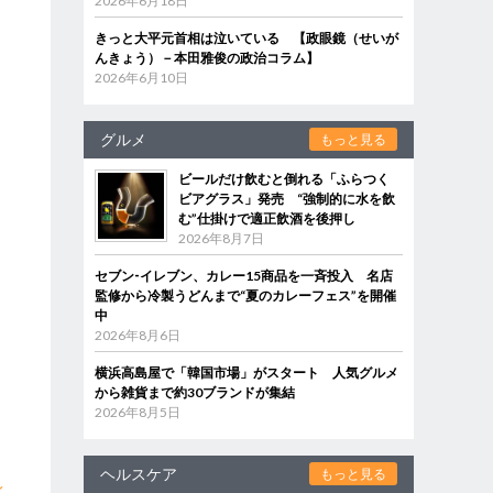
2026年6月18日
きっと大平元首相は泣いている 【政眼鏡（せいが
んきょう）－本田雅俊の政治コラム】
2026年6月10日
グルメ
もっと見る
ビールだけ飲むと倒れる「ふらつく
ビアグラス」発売 “強制的に水を飲
む”仕掛けで適正飲酒を後押し
2026年8月7日
セブン‐イレブン、カレー15商品を一斉投入 名店
監修から冷製うどんまで“夏のカレーフェス”を開催
中
2026年8月6日
横浜高島屋で「韓国市場」がスタート 人気グルメ
から雑貨まで約30ブランドが集結
2026年8月5日
ヘルスケア
もっと見る
イ