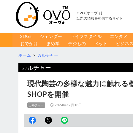
OVO [オーヴォ]
話題の情報を発信するサイト
コンテンツへ移動
検
SDGs
ジェンダー
ライフスタイル
エンタメ
索
おでかけ
まめ学
デジもの
ペット
ビジネ
ホーム
>
カルチャー
カルチャー
現代陶芸の多様な魅力に触れる機
SHOPを開催
2024年12月18日
カルチャー