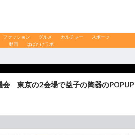
ファッション
グルメ
カルチャー
スポーツ
ス
動画
はばたけラボ
会 東京の2会場で益子の陶器のPOPUP