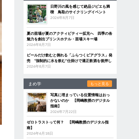
日野川の風を感じて絶品ジビエも満
喫 鳥取のサイクリングイベント
2026年8月7日
夏の苗場が夏のアクティビティー拡充へ 四季の各
魅力を創出プリンスホテル・苗場スキー場
2026年8月7日
ビールだけ飲むと倒れる「ふらつくビアグラス」発
売 “強制的に水を飲む”仕掛けで適正飲酒を後押し
2026年8月7日
まめ学
もっと見る
写真に埋まっている位置情報はおっ
かないのか 【岡嶋教授のデジタル
指南】
2026年7月22日
ゼロトラストって何？ 【岡嶋教授のデジタル指
南】
2026年6月18日