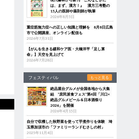
は、まず、漢方！』 漢方三考塾の
15人の医師や薬剤師が執筆
2026年8月5日
重症筋無力症への正しい知識と理解を 8月8日広島
市で公開講座、オンライン配信も
2026年7月31日
【がんを生きる緩和ケア医・大橋洋平「足し算
命」】天空を見上げて
2026年7月28日
フェスティバル
もっと見る
絶品屋台グルメが全国各地から大集
結 “庶民派食フェス”第4回「川口×
絶品グルメビール＆日本酒祭り
2026」を開催
2026年4月15日
自分で収穫した秋野菜を使って芋煮作りを体験 埼
玉県加須市の「ファミリーランドむさしの村」
2025年11月4日