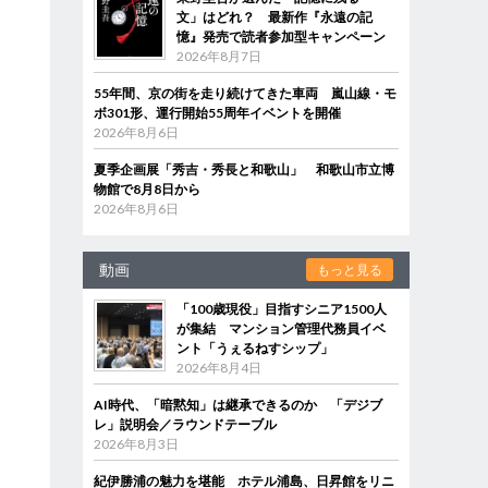
文」はどれ？ 最新作『永遠の記
憶』発売で読者参加型キャンペーン
2026年8月7日
55年間、京の街を走り続けてきた車両 嵐山線・モ
ボ301形、運行開始55周年イベントを開催
2026年8月6日
夏季企画展「秀吉・秀長と和歌山」 和歌山市立博
物館で8月8日から
2026年8月6日
動画
もっと見る
「100歳現役」目指すシニア1500人
が集結 マンション管理代務員イベ
ント「うぇるねすシップ」
2026年8月4日
AI時代、「暗黙知」は継承できるのか 「デジブ
レ」説明会／ラウンドテーブル
2026年8月3日
紀伊勝浦の魅力を堪能 ホテル浦島、日昇館をリニ