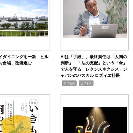
イダイニングを一新 ヒル
AIは「手段」、最終責任は「人間の
お台場、改装進む
判断」 「法の支配」という「傘」
で人を守る レクシスネクシス・ジ
ャパンのパスカル ロズィエ社長
,
,
デジもの
ビジネス