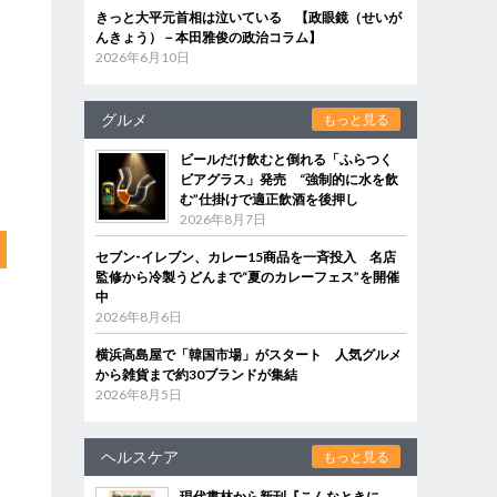
きっと大平元首相は泣いている 【政眼鏡（せいが
んきょう）－本田雅俊の政治コラム】
2026年6月10日
グルメ
もっと見る
ビールだけ飲むと倒れる「ふらつく
ビアグラス」発売 “強制的に水を飲
む”仕掛けで適正飲酒を後押し
2026年8月7日
セブン‐イレブン、カレー15商品を一斉投入 名店
監修から冷製うどんまで“夏のカレーフェス”を開催
中
2026年8月6日
横浜高島屋で「韓国市場」がスタート 人気グルメ
から雑貨まで約30ブランドが集結
2026年8月5日
ヘルスケア
もっと見る
現代書林から新刊『こんなときに