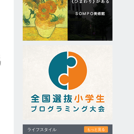
ー
ー
ま
製
、
き
ライフスタイル
もっと見る