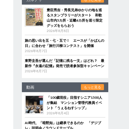
豊臣秀吉・秀長兄弟ゆかりの地を巡
るスタンプラリーがスタート 和歌
山市内5カ所・近畿6カ所を巡り限定
グッズをもらおう
2026年8月8日
旅の思い出を五・七・五で！ エースが「かばんの
日」に合わせ「旅行川柳コンテスト」を開催
2026年8月7日
東野圭吾が選んだ「記憶に残る一文」はどれ？ 最
新作『永遠の記憶』発売で読者参加型キャンペーン
2026年8月7日
動画
もっと見る
「100歳現役」目指すシニア1500人
が集結 マンション管理代務員イベ
ント「うぇるねすシップ」
2026年8月4日
AI時代、「暗黙知」は継承できるのか 「デジブ
レ」説明会／ラウンドテーブル