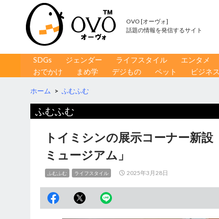
OVO [オーヴォ]
話題の情報を発信するサイト
コンテンツへ移動
検
SDGs
ジェンダー
ライフスタイル
エンタメ
索
おでかけ
まめ学
デジもの
ペット
ビジネ
ホーム
>
ふむふむ
ふむふむ
トイミシンの展示コーナー新設
ミュージアム」
2025年3月28日
ふむふむ
ライフスタイル