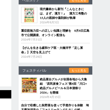
ヘルスケア
もっと見る
現代書林から新刊『こんなときに
は、まず、漢方！』 漢方三考塾の
15人の医師や薬剤師が執筆
2026年8月5日
重症筋無力症への正しい知識と理解を 8月8日広島
市で公開講座、オンライン配信も
2026年7月31日
【がんを生きる緩和ケア医・大橋洋平「足し算
命」】天空を見上げて
2026年7月28日
フェスティバル
もっと見る
絶品屋台グルメが全国各地から大集
結 “庶民派食フェス”第4回「川口×
絶品グルメビール＆日本酒祭り
2026」を開催
2026年4月15日
自分で収穫した秋野菜を使って芋煮作りを体験 埼
玉県加須市の「ファミリーランドむさしの村」