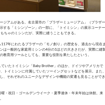
ージアムがある。名古屋市の「ブラザーミュージアム」（ブラザ
示する「ミシンゾーン」の一部に、「トイミシン」の展示コーナ
おもちゃのミシンだが、実際に縫うこともできる。
ら117年にわたるブラザーの「モノ創り」の歴史を、過去から現在
ンは一般的な家庭用ミシンの4分の1ほどの大きさだが、実際に縫
の教育用ツールとしても、重要な役割を果たしたという。
いたトイミシン「Baby Brother」のほか、ドイツやアメリカで
や、トイミシンに付属していたソーイングセットなどを展示。また
し、それぞれのユニークなデザインや機能の変遷も見ることがで
日曜・祝日・ゴールデンウイーク・夏季連休・年末年始は休館。来
。