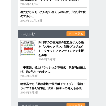
2025年11月4日
春だけじゃもったいないさくらの名所、加治川で秋
のマルシェ
2025年10月23日
ふむふむ
もっと見る
四日市の公害克服の歴史を伝える絵
本『スモックリン』制作プロジェク
ト クラウドファンディングで支援
を募集
2026年8月5日
「中東発」値上げラッシュが本格化 飲食料品値上
げ、約3年ぶりの多さに
2026年8月4日
物価高でも「夏は家族で長距離ドライブ」 宿泊ド
ライブ予算4万円超、渋滞・猛暑への備えも必須
2026年8月3日
カルチャー
もっと見る