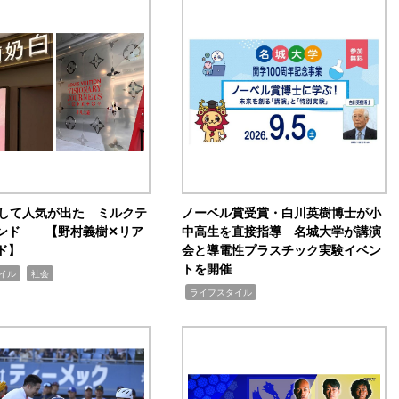
訴して人気が出た ミルクテ
ノーベル賞受賞・白川英樹博士が小
ンド 【野村義樹✕リア
中高生を直接指導 名城大学が講演
ド】
会と導電性プラスチック実験イベン
トを開催
,
イル
社会
,
ライフスタイル