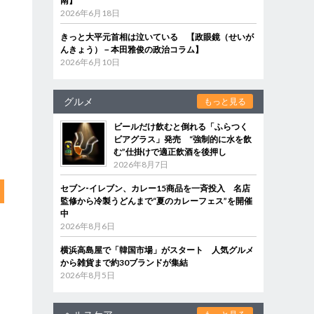
南】
2026年6月18日
きっと大平元首相は泣いている 【政眼鏡（せいが
んきょう）－本田雅俊の政治コラム】
2026年6月10日
グルメ
もっと見る
ビールだけ飲むと倒れる「ふらつく
ビアグラス」発売 “強制的に水を飲
む”仕掛けで適正飲酒を後押し
2026年8月7日
セブン‐イレブン、カレー15商品を一斉投入 名店
監修から冷製うどんまで“夏のカレーフェス”を開催
中
2026年8月6日
横浜高島屋で「韓国市場」がスタート 人気グルメ
から雑貨まで約30ブランドが集結
2026年8月5日