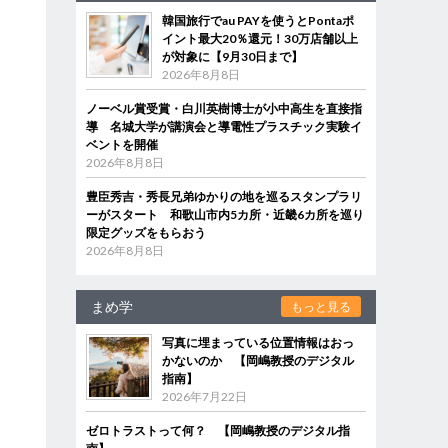
韓国旅行でau PAYを使うとPontaポ
イント最大20％還元！30万店舗以上
が対象に【9月30日まで】
2026年8月8日
ノーベル賞受賞・白川英樹博士が小中高生を直接指
導 名城大学が講演会と導電性プラスチック実験イ
ベントを開催
2026年8月8日
豊臣秀吉・秀長兄弟ゆかりの地を巡るスタンプラリ
ーがスタート 和歌山市内5カ所・近畿6カ所を巡り
限定グッズをもらおう
2026年8月8日
まめ学
もっと見る
写真に埋まっている位置情報はおっ
かないのか 【岡嶋教授のデジタル
指南】
2026年7月22日
ゼロトラストって何？ 【岡嶋教授のデジタル指