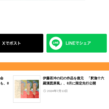
会
伊藤若冲の幻の作品を復元 「釈迦十六
も、8
羅漢図屏風」、8月に限定先行公開
2024年7月13日