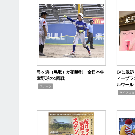
弓ヶ浜（鳥取）が初勝利 全日本学
LVに敗
童野球の1回戦
ィーブラ
ルワール
,
スポーツ
,
ライフスタ