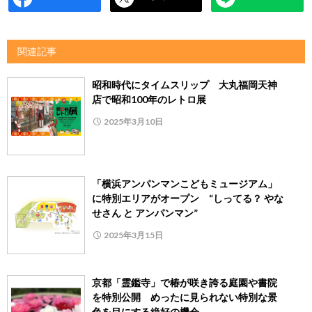
関連記事
昭和時代にタイムスリップ 大丸福岡天神
店で昭和100年のレトロ展
2025年3月10日
「横浜アンパンマンこどもミュージアム」
に特別エリアがオープン “しってる？ やな
せさん と アンパンマン”
2025年3月15日
京都「霊鑑寺」で椿が咲き誇る庭園や書院
を特別公開 めったに見られない特別な景
色を目にする絶好の機会