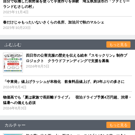
自分で収穫した秋野菜を使って芋煮作りを体験 埼玉県加須市の「ファミリー
ランドむさしの村」
2025年11月4日
春だけじゃもったいないさくらの名所、加治川で秋のマルシェ
2025年10月23日
ふむふむ
もっと見る
四日市の公害克服の歴史を伝える絵本『スモックリン』制作プ
ロジェクト クラウドファンディングで支援を募集
2026年8月5日
「中東発」値上げラッシュが本格化 飲食料品値上げ、約3年ぶりの多さに
2026年8月4日
物価高でも「夏は家族で長距離ドライブ」 宿泊ドライブ予算4万円超、渋滞・
猛暑への備えも必須
2026年8月3日
カルチャー
もっと見る