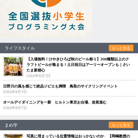
ライフスタイル
もっと見る
【入場無料！けやきひろば秋のビール祭り】300種類以上のク
ラフトビールが集まる！土日祝日はアーリーオープンも｜さい
たま新都心
2026年8月7日
日野川の風を感じて絶品ジビエも満喫 鳥取のサイクリングイベント
2026年8月7日
オールデイダイニングを一新 ヒルトン東京お台場、改装進む
2026年8月7日
まめ学
もっと見る
写真に埋まっている位置情報はおっかないのか 【岡嶋教授の