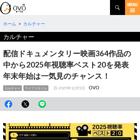
検
索
コ
ン
テ
ホーム
>
カルチャー
ン
カルチャー
ツ
へ
移
配信ドキュメンタリー映画364作品の
動
中から2025年視聴率ベスト20を発表
年末年始は一気見のチャンス！
OVO
2025年12月5日
カルチャー
ライフスタイル