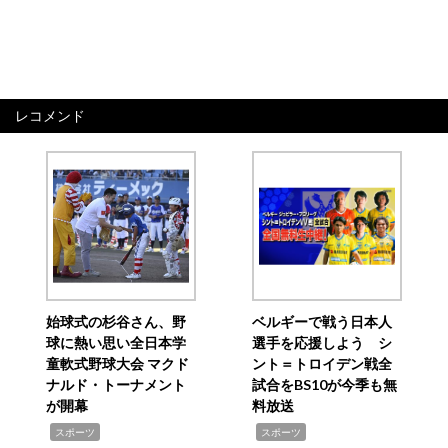
レコメンド
始球式の杉谷さん、野
ベルギーで戦う日本人
球に熱い思い全日本学
選手を応援しよう シ
童軟式野球大会 マクド
ント＝トロイデン戦全
ナルド・トーナメント
試合をBS10が今季も無
が開幕
料放送
,
,
スポーツ
スポーツ