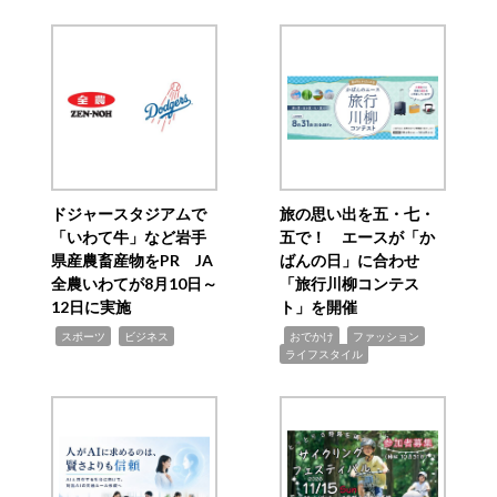
ドジャースタジアムで
旅の思い出を五・七・
「いわて牛」など岩手
五で！ エースが「か
県産農畜産物をPR JA
ばんの日」に合わせ
全農いわてが8月10日～
「旅行川柳コンテス
12日に実施
ト」を開催
,
,
,
,
,
スポーツ
ビジネス
おでかけ
ファッション
ライフスタイル