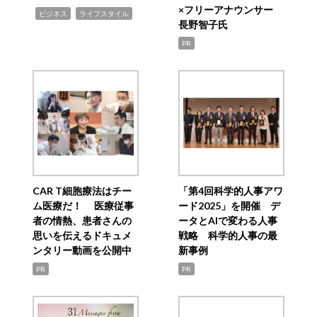
×フリーアナウンサー
,
,
ビジネス
ライフスタイル
長野智子氏
PR
CAR T細胞療法はチー
「第4回科学的人事アワ
ム医療だ！ 医療従事
ード2025」を開催 デ
者の情熱、患者さんの
ータとAIで変わる人事
思いを伝えるドキュメ
戦略 科学的人事の最
ンタリー動画を公開中
新事例
PR
PR