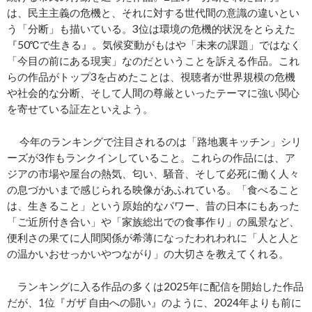
は、民主主義の危機と、それに対する世代間の意識の違いとい
う「分断」も描いている。3位は環境の危機的状況をとらえた
『50℃で生きる』。気候変動がもはや「未来の課題」ではなく
「今目の前にある現実」なのだということを訴える作品。これ
らの作品がトップ3を占めたことは、視聴者が世界規模の危機
や社会的な分断、そして人間の尊厳といったテーマに強い関心
を寄せている証左といえよう。
今年のランキングで注目されるのは「路地裏キッチン」シリ
ーズが3作もランクインしていること。これらの作品には、ア
ジアの市場や屋台の熱気、匂い、騒音、そして必死に働く人々
の息づかいまで感じられる映像があふれている。「食べること
は、生きること」という原始的なパワー、昔の日本にもあった
「ご近所付き合い」や「家族総出での食事作り」の風景など、
便利さの果てに人間関係が希薄になったわれわれに「人と人と
の温かいおせっかいやつながり」の大切さを教えてくれる。
ランキングに入る作品の多くは2025年に配信を開始した作品
だが、1位『ガザ 自由への闘い』のように、2024年よりも前に