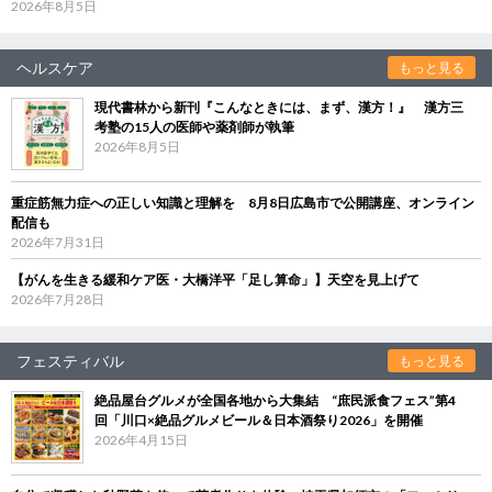
2026年8月5日
ヘルスケア
もっと見る
現代書林から新刊『こんなときには、まず、漢方！』 漢方三
考塾の15人の医師や薬剤師が執筆
2026年8月5日
重症筋無力症への正しい知識と理解を 8月8日広島市で公開講座、オンライン
配信も
2026年7月31日
【がんを生きる緩和ケア医・大橋洋平「足し算命」】天空を見上げて
2026年7月28日
フェスティバル
もっと見る
絶品屋台グルメが全国各地から大集結 “庶民派食フェス”第4
回「川口×絶品グルメビール＆日本酒祭り2026」を開催
2026年4月15日