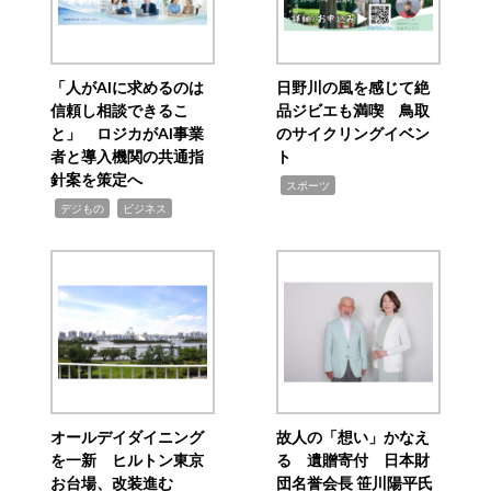
「人がAIに求めるのは
日野川の風を感じて絶
信頼し相談できるこ
品ジビエも満喫 鳥取
と」 ロジカがAI事業
のサイクリングイベン
者と導入機関の共通指
ト
針案を策定へ
,
スポーツ
,
,
デジもの
ビジネス
オールデイダイニング
故人の「想い」かなえ
を一新 ヒルトン東京
る 遺贈寄付 日本財
お台場、改装進む
団名誉会長 笹川陽平氏