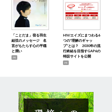
「ことだま」宿る羽生
HIV/エイズにまつわる6
結弦のメッセージ 名
つの“理解のギャッ
言がもたらす心の平穏
プ”とは？ 2030年の流
と潤い
行終結を目指すGAP6の
特設サイトを公開
PR
PR