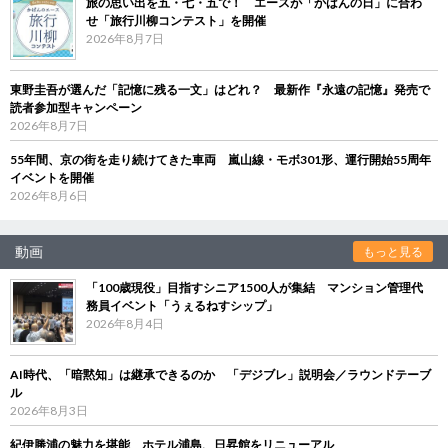
旅の思い出を五・七・五で！ エースが「かばんの日」に合わ
せ「旅行川柳コンテスト」を開催
2026年8月7日
東野圭吾が選んだ「記憶に残る一文」はどれ？ 最新作『永遠の記憶』発売で
読者参加型キャンペーン
2026年8月7日
55年間、京の街を走り続けてきた車両 嵐山線・モボ301形、運行開始55周年
イベントを開催
2026年8月6日
動画
もっと見る
「100歳現役」目指すシニア1500人が集結 マンション管理代
務員イベント「うぇるねすシップ」
2026年8月4日
AI時代、「暗黙知」は継承できるのか 「デジブレ」説明会／ラウンドテーブ
ル
2026年8月3日
紀伊勝浦の魅力を堪能 ホテル浦島、日昇館をリニューアル