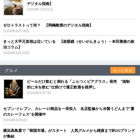
デジタル指南】
2026年7月22日
ゼロトラストって何？ 【岡嶋教授のデジタル指南】
2026年6月18日
きっと大平元首相は泣いている 【政眼鏡（せいがんきょう）－本田雅俊の政
治コラム】
2026年6月10日
グルメ
もっと見る
ビールだけ飲むと倒れる「ふらつくビアグラス」発売 “強制
的に水を飲む”仕掛けで適正飲酒を後押し
2026年8月7日
セブン‐イレブン、カレー15商品を一斉投入 名店監修から冷製うどんまで“夏
のカレーフェス”を開催中
2026年8月6日
横浜高島屋で「韓国市場」がスタート 人気グルメから雑貨まで約30ブランド
が集結