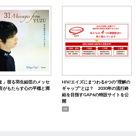
ま」宿る羽生結弦のメッセ
HIV/エイズにまつわる6つの“理解の
言がもたらす心の平穏と潤
ギャップ”とは？ 2030年の流行終
結を目指すGAP6の特設サイトを公
開
PR