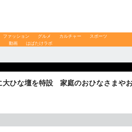
ファッション
グルメ
カルチャー
スポーツ
ス
動画
はばたけラボ
に大ひな壇を特設 家庭のおひなさまや