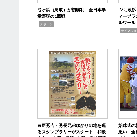
弓ヶ浜（鳥取）が初勝利 全日本学
LVに敗
童野球の1回戦
ィーブラ
ルワール
,
スポーツ
,
ライフスタ
豊臣秀吉・秀長兄弟ゆかりの地を巡
始球式の
るスタンプラリーがスタート 和歌
思い 全