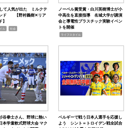
訴して人気が出た ミルクテ
ノーベル賞受賞・白川英樹博士が小
ンド 【野村義樹✕リア
中高生を直接指導 名城大学が講演
ド】
会と導電性プラスチック実験イベン
トを開催
,
イル
社会
,
ライフスタイル
杉谷拳士さん、野球に熱い
ベルギーで戦う日本人選手を応援し
日本学童軟式野球大会 マク
よう シント＝トロイデン戦全試合