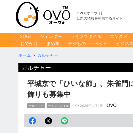
OVO [オーヴォ]
話題の情報を発信するサイト
コンテンツへ移動
検
SDGs
ジェンダー
ライフスタイル
エンタメ
索
おでかけ
まめ学
デジもの
ペット
ビジネ
ホーム
>
カルチャー
カルチャー
平城京で「ひいな節」、朱雀門
飾りも募集中
OVO
2026年1月4日
カルチャー
ライフスタイル