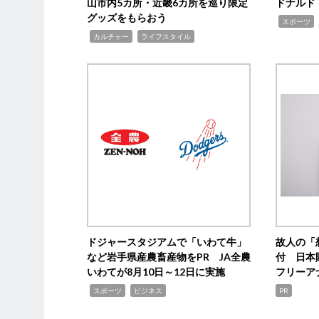
山市内5カ所・近畿6カ所を巡り限定
ドナルド
グッズをもらおう
,
スポーツ
,
,
カルチャー
ライフスタイル
ドジャースタジアムで「いわて牛」
故人の「
など岩手県産農畜産物をPR JA全農
付 日本
いわてが8月10日～12日に実施
フリーア
,
,
スポーツ
ビジネス
PR