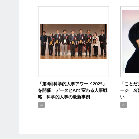
「第4回科学的人事アワード2025」
「ことだ
を開催 データとAIで変わる人事戦
ージ 名
略 科学的人事の最新事例
い
PR
PR