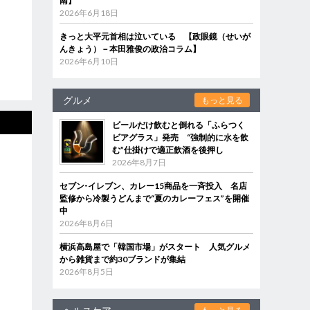
南】
2026年6月18日
きっと大平元首相は泣いている 【政眼鏡（せいが
んきょう）－本田雅俊の政治コラム】
2026年6月10日
グルメ
もっと見る
ビールだけ飲むと倒れる「ふらつく
ビアグラス」発売 “強制的に水を飲
む”仕掛けで適正飲酒を後押し
2026年8月7日
セブン‐イレブン、カレー15商品を一斉投入 名店
監修から冷製うどんまで“夏のカレーフェス”を開催
中
2026年8月6日
横浜高島屋で「韓国市場」がスタート 人気グルメ
から雑貨まで約30ブランドが集結
2026年8月5日