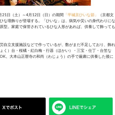
21日（土）～4月12日（日）の期間
「平城京ひいな節」
（京都文
ひな壇飾りが登場する。「ひいな」は、病気や災いの身代わりに
原型。家庭で保管されているひな人形があれば、供養して飾って
労自立支援施設などで作っているが、数がまだ不足しており、飾
ょく）台・桜橘・紅白梅・行器（ほかい）・三宝・仕丁・台笠な
OK。大本山正暦寺の和尚（わじょう）の手で厳粛に供養した後に