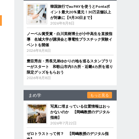
韓国旅行でau PAYを使うとPontaポ
イント最大20％還元！30万店舗以上
が対象に【9月30日まで】
2026年8月8日
ノーベル賞受賞・白川英樹博士が小中高生を直接指
導 名城大学が講演会と導電性プラスチック実験イ
ベントを開催
2026年8月8日
豊臣秀吉・秀長兄弟ゆかりの地を巡るスタンプラリ
ーがスタート 和歌山市内5カ所・近畿6カ所を巡り
限定グッズをもらおう
2026年8月8日
まめ学
もっと見る
写真に埋まっている位置情報はおっ
かないのか 【岡嶋教授のデジタル
指南】
2026年7月22日
ゼロトラストって何？ 【岡嶋教授のデジタル指