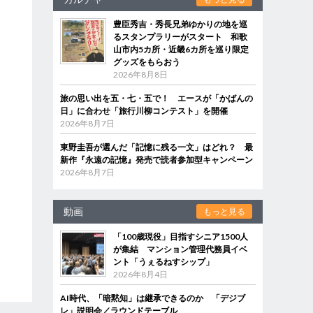
豊臣秀吉・秀長兄弟ゆかりの地を巡
るスタンプラリーがスタート 和歌
山市内5カ所・近畿6カ所を巡り限定
グッズをもらおう
2026年8月8日
旅の思い出を五・七・五で！ エースが「かばんの
日」に合わせ「旅行川柳コンテスト」を開催
2026年8月7日
東野圭吾が選んだ「記憶に残る一文」はどれ？ 最
新作『永遠の記憶』発売で読者参加型キャンペーン
2026年8月7日
動画
もっと見る
「100歳現役」目指すシニア1500人
が集結 マンション管理代務員イベ
ント「うぇるねすシップ」
2026年8月4日
AI時代、「暗黙知」は継承できるのか 「デジブ
レ」説明会／ラウンドテーブル