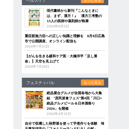
ヘルスケア
もっと見る
現代書林から新刊『こんなときに
は、まず、漢方！』 漢方三考塾の
15人の医師や薬剤師が執筆
2026年8月5日
重症筋無力症への正しい知識と理解を 8月8日広島
市で公開講座、オンライン配信も
2026年7月31日
【がんを生きる緩和ケア医・大橋洋平「足し算
命」】天空を見上げて
2026年7月28日
フェスティバル
もっと見る
絶品屋台グルメが全国各地から大集
結 “庶民派食フェス”第4回「川口×
絶品グルメビール＆日本酒祭り
2026」を開催
2026年4月15日
自分で収穫した秋野菜を使って芋煮作りを体験 埼
玉県加須市の「ファミリーランドむさしの村」