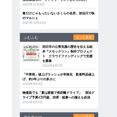
2025年11月4日
春だけじゃもったいないさくらの名所、加治川で秋
のマルシェ
2025年10月23日
ふむふむ
もっと見る
四日市の公害克服の歴史を伝える絵
本『スモックリン』制作プロジェク
ト クラウドファンディングで支援
を募集
2026年8月5日
「中東発」値上げラッシュが本格化 飲食料品値上
げ、約3年ぶりの多さに
2026年8月4日
物価高でも「夏は家族で長距離ドライブ」 宿泊ド
ライブ予算4万円超、渋滞・猛暑への備えも必須
2026年8月3日
カルチャー
もっと見る