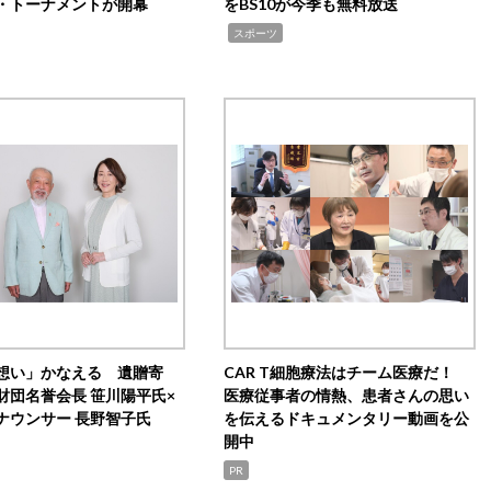
・トーナメントが開幕
をBS10が今季も無料放送
,
スポーツ
想い」かなえる 遺贈寄
CAR T細胞療法はチーム医療だ！
財団名誉会長 笹川陽平氏×
医療従事者の情熱、患者さんの思い
ナウンサー 長野智子氏
を伝えるドキュメンタリー動画を公
開中
PR