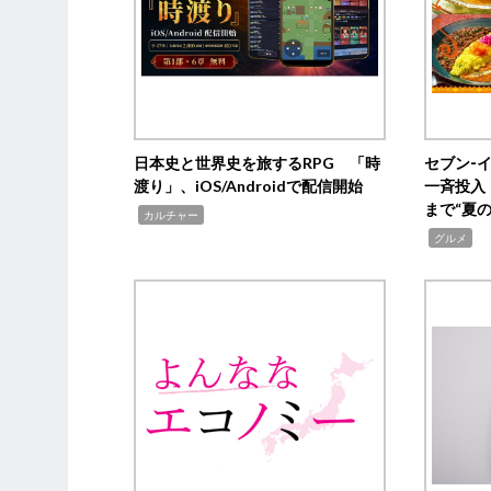
日本史と世界史を旅するRPG 「時
セブン‐
渡り」、iOS/Androidで配信開始
一斉投入
まで“夏
,
カルチャー
,
グルメ