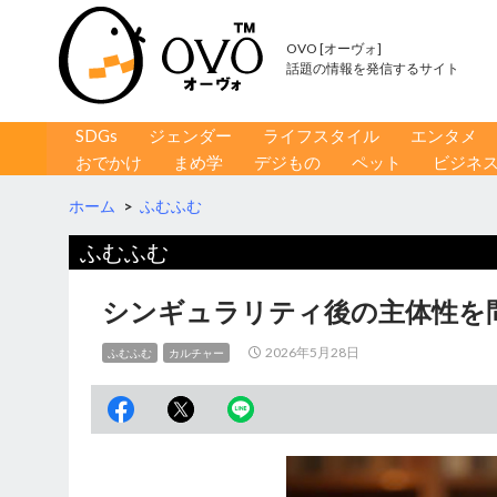
OVO [オーヴォ]
話題の情報を発信するサイト
コンテンツへ移動
検
SDGs
ジェンダー
ライフスタイル
エンタメ
索
おでかけ
まめ学
デジもの
ペット
ビジネ
ホーム
>
ふむふむ
ふむふむ
シンギュラリティ後の主体性を
2026年5月28日
ふむふむ
カルチャー