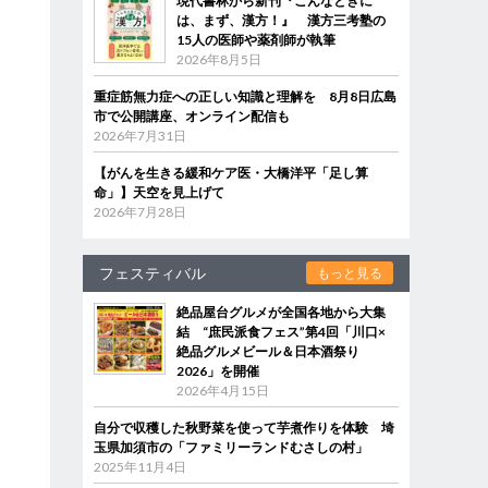
現代書林から新刊『こんなときに
は、まず、漢方！』 漢方三考塾の
15人の医師や薬剤師が執筆
2026年8月5日
重症筋無力症への正しい知識と理解を 8月8日広島
市で公開講座、オンライン配信も
2026年7月31日
【がんを生きる緩和ケア医・大橋洋平「足し算
命」】天空を見上げて
2026年7月28日
フェスティバル
もっと見る
絶品屋台グルメが全国各地から大集
結 “庶民派食フェス”第4回「川口×
絶品グルメビール＆日本酒祭り
2026」を開催
2026年4月15日
自分で収穫した秋野菜を使って芋煮作りを体験 埼
玉県加須市の「ファミリーランドむさしの村」
2025年11月4日