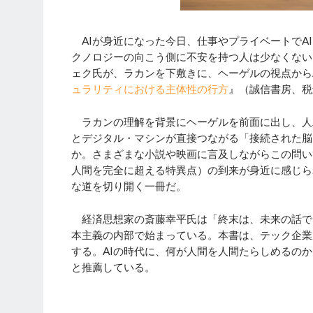
AIが身近になった今日、仕事やプライベートでA
クノロジーの向こう側に不安を持つ人は少なくない
ェク氏が、ラカンを下敷きに、ヘーゲルの視点から
ュラリティにおける主体性の行方
』（誠信書房、税
ラカンの理解を背景にヘーゲルを前面に出し、人
とデジタル・マシンが直接つながる「接続された脳
か。さまざまな小説や映画に言及しながらこの問い
人間を完全に超える特異点）の到来が身近に感じら
な道を切り開く一冊だ。
経済思想家の斎藤幸平氏は「終末は、未来の話で
本主義の内部で始まっている。本書は、テック企業
する。AIの時代に、何が人間を人間たらしめるの
と推薦している。