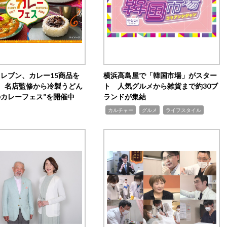
イレブン、カレー15商品を
横浜高島屋で「韓国市場」がスター
 名店監修から冷製うどん
ト 人気グルメから雑貨まで約30ブ
のカレーフェス”を開催中
ランドが集結
,
,
,
カルチャー
グルメ
ライフスタイル