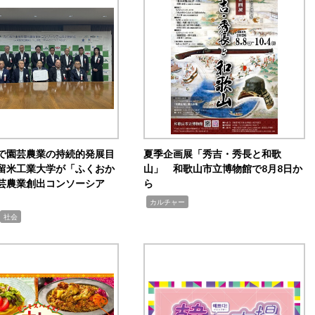
で園芸農業の持続的発展目
夏季企画展「秀吉・秀長と和歌
留米工業大学が「ふくおか
山」 和歌山市立博物館で8月8日か
芸農業創出コンソーシア
ら
,
カルチャー
社会