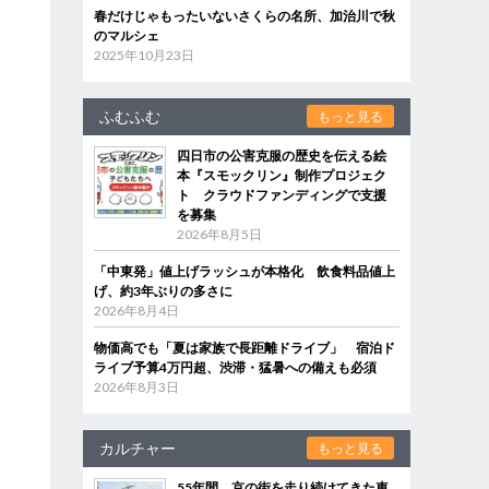
春だけじゃもったいないさくらの名所、加治川で秋
のマルシェ
2025年10月23日
ふむふむ
もっと見る
四日市の公害克服の歴史を伝える絵
本『スモックリン』制作プロジェク
ト クラウドファンディングで支援
を募集
2026年8月5日
「中東発」値上げラッシュが本格化 飲食料品値上
げ、約3年ぶりの多さに
2026年8月4日
物価高でも「夏は家族で長距離ドライブ」 宿泊ド
ライブ予算4万円超、渋滞・猛暑への備えも必須
2026年8月3日
カルチャー
もっと見る
55年間、京の街を走り続けてきた車