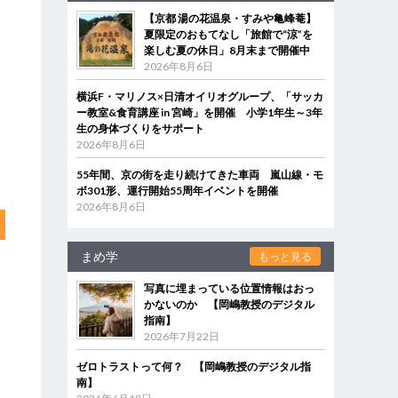
【京都 湯の花温泉・すみや亀峰菴】
夏限定のおもてなし「旅館で“涼”を
楽しむ夏の休日」8月末まで開催中
2026年8月6日
横浜F・マリノス×日清オイリオグループ、「サッカ
ー教室&食育講座 in 宮崎」を開催 小学1年生～3年
生の身体づくりをサポート
2026年8月6日
55年間、京の街を走り続けてきた車両 嵐山線・モ
ボ301形、運行開始55周年イベントを開催
2026年8月6日
まめ学
もっと見る
写真に埋まっている位置情報はおっ
かないのか 【岡嶋教授のデジタル
指南】
2026年7月22日
ゼロトラストって何？ 【岡嶋教授のデジタル指
南】