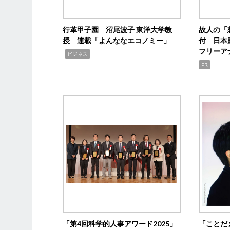
行革甲子園 沼尾波子 東洋大学教
故人の「
授 連載「よんななエコノミー」
付 日本
フリーア
,
ビジネス
PR
「第4回科学的人事アワード2025」
「ことだ