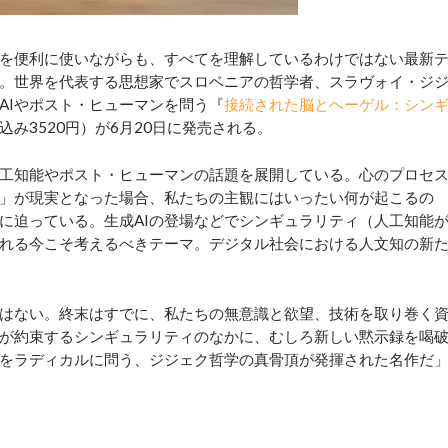
Iを便利に使いながらも、すべてを理解しているわけではない最新
。世界を代表する思想家でスロベニアの哲学者、スラヴォイ・ジ
AIやポスト・ヒューマンを問う『
接続された脳とヘーゲル：シン
込み3520円）が6月20日に発売される。
工知能やポスト・ヒューマンの話題を展開している。心のプロセ
」が現実となった場合、私たちの主観にはいったい何が起こるの
に迫っている。生成AIの登場などでシンギュラリティ（人工知能
れる今こそ考えるべきテーマ。デジタル社会における人文知の新
はない。終末はすでに、私たちの無意識と欲望、技術を取り巻く
が約束するシンギュラリティのなかに、むしろ新しい黙示録を喝
かをラディカルに問う、ジジェク哲学の真骨頂が発揮された名作だ