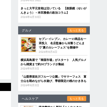
2026年6月18日
きっと大平元首相は泣いている 【政眼鏡（せいが
んきょう）－本田雅俊の政治コラム】
2026年6月10日
グルメ
もっと見る
セブン‐イレブン、カレー15商品を一
斉投入 名店監修から冷製うどんま
で“夏のカレーフェス”を開催中
2026年8月6日
横浜高島屋で「韓国市場」がスタート 人気グルメ
から雑貨まで約30ブランドが集結
2026年8月5日
「山梨県笛吹川フルーツ公園」でサマーフェス 富
士山を眺めながら水遊び、季節限定の桃のかき氷も
2026年8月3日
ヘルスケア
もっと見る