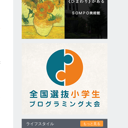
テ
ジ
ギ
ス
が
た
資
破
」
ライフスタイル
もっと見る