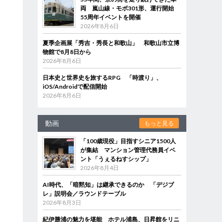
両 嵐山線・モボ301形、運行開始
55周年イベントを開催
2026年8月6日
夏季企画展「秀吉・秀長と和歌山」 和歌山市立博
物館で8月8日から
2026年8月6日
日本史と世界史を旅するRPG 「時渡り」、
iOS/Androidで配信開始
2026年8月6日
動画
もっと見る
「100歳現役」目指すシニア1500人
が集結 マンション管理代務員イベ
ント「うぇるねすシップ」
2026年8月4日
AI時代、「暗黙知」は継承できるのか 「デジブ
レ」説明会／ラウンドテーブル
2026年8月3日
紀伊勝浦の魅力を堪能 ホテル浦島、日昇館をリニ