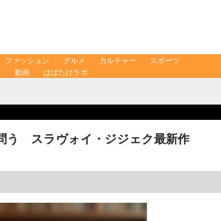
ファッション
グルメ
カルチャー
スポーツ
ス
動画
はばたけラボ
問う スラヴォイ・ジジェク最新作