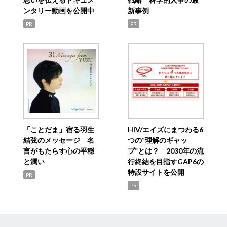
ンタリー動画を公開中
新事例
PR
PR
「ことだま」宿る羽生
HIV/エイズにまつわる6
結弦のメッセージ 名
つの“理解のギャッ
言がもたらす心の平穏
プ”とは？ 2030年の流
と潤い
行終結を目指すGAP6の
特設サイトを公開
PR
PR