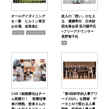
オールデイダイニング
故人の「想い」かなえ
を一新 ヒルトン東京
る 遺贈寄付 日本財
お台場、改装進む
団名誉会長 笹川陽平氏
×フリーアナウンサー
,
,
ビジネス
ライフスタイル
長野智子氏
PR
CAR T細胞療法はチー
「第4回科学的人事アワ
ム医療だ！ 医療従事
ード2025」を開催 デ
者の情熱、患者さんの
ータとAIで変わる人事
思いを伝えるドキュメ
戦略 科学的人事の最