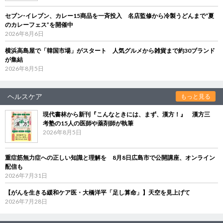
セブン‐イレブン、カレー15商品を一斉投入 名店監修から冷製うどんまで“夏
のカレーフェス”を開催中
2026年8月6日
横浜高島屋で「韓国市場」がスタート 人気グルメから雑貨まで約30ブランド
が集結
2026年8月5日
ヘルスケア
もっと見る
現代書林から新刊『こんなときには、まず、漢方！』 漢方三
考塾の15人の医師や薬剤師が執筆
2026年8月5日
重症筋無力症への正しい知識と理解を 8月8日広島市で公開講座、オンライン
配信も
2026年7月31日
【がんを生きる緩和ケア医・大橋洋平「足し算命」】天空を見上げて
2026年7月28日