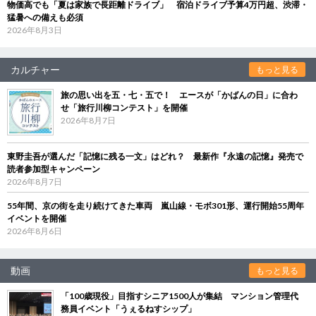
物価高でも「夏は家族で長距離ドライブ」 宿泊ドライブ予算4万円超、渋滞・
猛暑への備えも必須
2026年8月3日
カルチャー
もっと見る
旅の思い出を五・七・五で！ エースが「かばんの日」に合わ
せ「旅行川柳コンテスト」を開催
2026年8月7日
東野圭吾が選んだ「記憶に残る一文」はどれ？ 最新作『永遠の記憶』発売で
読者参加型キャンペーン
2026年8月7日
55年間、京の街を走り続けてきた車両 嵐山線・モボ301形、運行開始55周年
イベントを開催
2026年8月6日
動画
もっと見る
「100歳現役」目指すシニア1500人が集結 マンション管理代
務員イベント「うぇるねすシップ」