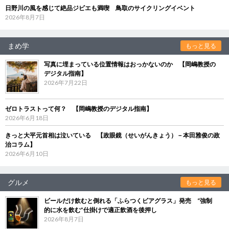
日野川の風を感じて絶品ジビエも満喫 鳥取のサイクリングイベント
2026年8月7日
まめ学
もっと見る
写真に埋まっている位置情報はおっかないのか 【岡嶋教授の
デジタル指南】
2026年7月22日
ゼロトラストって何？ 【岡嶋教授のデジタル指南】
2026年6月18日
きっと大平元首相は泣いている 【政眼鏡（せいがんきょう）－本田雅俊の政
治コラム】
2026年6月10日
グルメ
もっと見る
ビールだけ飲むと倒れる「ふらつくビアグラス」発売 “強制
的に水を飲む”仕掛けで適正飲酒を後押し
2026年8月7日