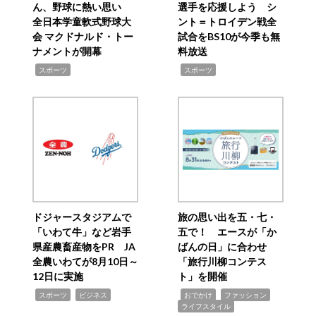
ん、野球に熱い思い
選手を応援しよう シ
全日本学童軟式野球大
ント＝トロイデン戦全
会 マクドナルド・トー
試合をBS10が今季も無
ナメントが開幕
料放送
,
,
スポーツ
スポーツ
ドジャースタジアムで
旅の思い出を五・七・
「いわて牛」など岩手
五で！ エースが「か
県産農畜産物をPR JA
ばんの日」に合わせ
全農いわてが8月10日～
「旅行川柳コンテス
12日に実施
ト」を開催
,
,
,
,
,
スポーツ
ビジネス
おでかけ
ファッション
ライフスタイル