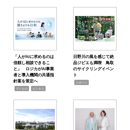
「人がAIに求めるのは
日野川の風を感じて絶
信頼し相談できるこ
品ジビエも満喫 鳥取
と」 ロジカがAI事業
のサイクリングイベン
者と導入機関の共通指
ト
針案を策定へ
,
スポーツ
,
,
デジもの
ビジネス