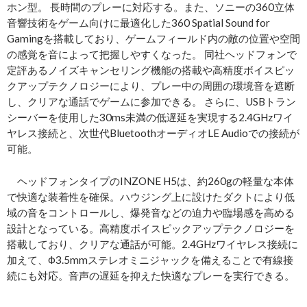
ホン型。 長時間のプレーに対応する。また、ソニーの360立体
音響技術をゲーム向けに最適化した360 Spatial Sound for
Gamingを搭載しており、ゲームフィールド内の敵の位置や空間
の感覚を音によって把握しやすくなった。 同社ヘッドフォンで
定評あるノイズキャンセリング機能の搭載や高精度ボイスピッ
クアップテクノロジーにより、プレー中の周囲の環境音を遮断
し、クリアな通話でゲームに参加できる。 さらに、USBトラン
シーバーを使用した30ms未満の低遅延を実現する2.4GHzワイ
ヤレス接続と、次世代BluetoothオーディオLE Audioでの接続が
可能。
ヘッドフォンタイプのINZONE H5は、約260gの軽量な本体
で快適な装着性を確保。ハウジング上に設けたダクトにより低
域の音をコントロールし、爆発音などの迫力や臨場感を高める
設計となっている。高精度ボイスピックアップテクノロジーを
搭載しており、クリアな通話が可能。2.4GHzワイヤレス接続に
加えて、Φ3.5mmステレオミニジャックを備えることで有線接
続にも対応。音声の遅延を抑えた快適なプレーを実行できる。