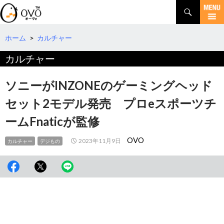
検
索
コ
ン
テ
ホーム
>
カルチャー
ン
カルチャー
ツ
へ
移
ソニーがINZONEのゲーミングヘッド
動
セット2モデル発売 プロeスポーツチ
ームFnaticが監修
OVO
2023年11月9日
カルチャー
デジもの