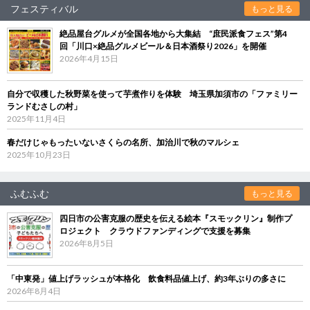
フェスティバル
もっと見る
絶品屋台グルメが全国各地から大集結 “庶民派食フェス”第4
回「川口×絶品グルメビール＆日本酒祭り2026」を開催
2026年4月15日
自分で収穫した秋野菜を使って芋煮作りを体験 埼玉県加須市の「ファミリー
ランドむさしの村」
2025年11月4日
春だけじゃもったいないさくらの名所、加治川で秋のマルシェ
2025年10月23日
ふむふむ
もっと見る
四日市の公害克服の歴史を伝える絵本『スモックリン』制作プ
ロジェクト クラウドファンディングで支援を募集
2026年8月5日
「中東発」値上げラッシュが本格化 飲食料品値上げ、約3年ぶりの多さに
2026年8月4日