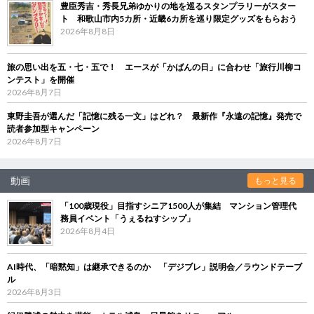
豊臣秀吉・秀長兄弟ゆかりの地を巡るスタンプラリーがスター
ト 和歌山市内5カ所・近畿6カ所を巡り限定グッズをもらおう
2026年8月8日
旅の思い出を五・七・五で！ エースが「かばんの日」に合わせ「旅行川柳コ
ンテスト」を開催
2026年8月7日
東野圭吾が選んだ「記憶に残る一文」はどれ？ 最新作『永遠の記憶』発売で
読者参加型キャンペーン
2026年8月7日
動画
もっと見る
「100歳現役」目指すシニア1500人が集結 マンション管理代
務員イベント「うぇるねすシップ」
2026年8月4日
AI時代、「暗黙知」は継承できるのか 「デジブレ」説明会／ラウンドテーブ
ル
2026年8月3日