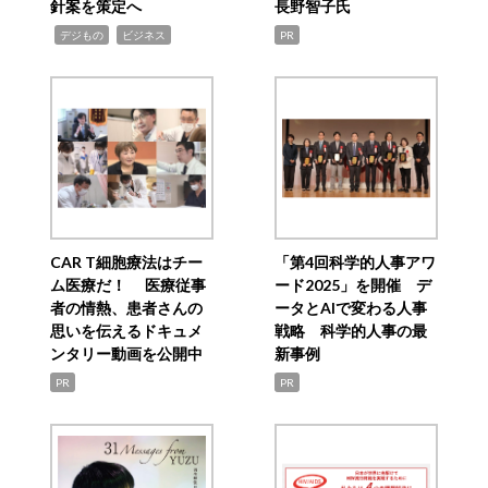
針案を策定へ
長野智子氏
,
,
デジもの
ビジネス
PR
CAR T細胞療法はチー
「第4回科学的人事アワ
ム医療だ！ 医療従事
ード2025」を開催 デ
者の情熱、患者さんの
ータとAIで変わる人事
思いを伝えるドキュメ
戦略 科学的人事の最
ンタリー動画を公開中
新事例
PR
PR