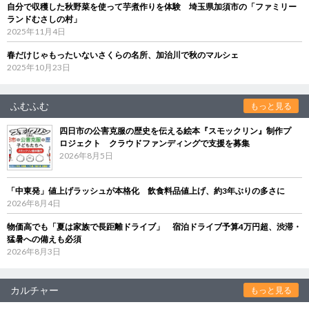
自分で収穫した秋野菜を使って芋煮作りを体験 埼玉県加須市の「ファミリー
ランドむさしの村」
2025年11月4日
春だけじゃもったいないさくらの名所、加治川で秋のマルシェ
2025年10月23日
ふむふむ
もっと見る
四日市の公害克服の歴史を伝える絵本『スモックリン』制作プ
ロジェクト クラウドファンディングで支援を募集
2026年8月5日
「中東発」値上げラッシュが本格化 飲食料品値上げ、約3年ぶりの多さに
2026年8月4日
物価高でも「夏は家族で長距離ドライブ」 宿泊ドライブ予算4万円超、渋滞・
猛暑への備えも必須
2026年8月3日
カルチャー
もっと見る