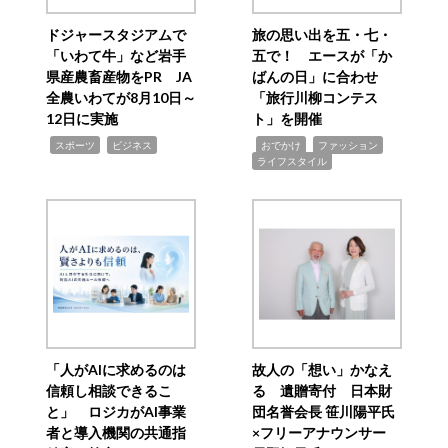
ドジャースタジアムで
旅の思い出を五・七・
「いわて牛」など岩手
五で！ エースが「か
県産農畜産物をPR JA
ばんの日」に合わせ
全農いわてが8月10日～
「旅行川柳コンテス
12日に実施
ト」を開催
,
,
,
,
,
スポーツ
ビジネス
おでかけ
ファッション
ライフスタイル
「人がAIに求めるのは
故人の「想い」かなえ
信頼し相談できるこ
る 遺贈寄付 日本財
と」 ロジカがAI事業
団名誉会長 笹川陽平氏
者と導入機関の共通指
×フリーアナウンサー