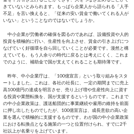
きていないとみられます。もっぱら企業人から語られる「人手
不足」を言い換えると、「従来の安い賃金で働いてくれる人が
いない」ということなのではないでしょうか。
中小企業が労働者の確保を図るのであれば、設備投資や人的
投資を積極的に行い、生産性を向上させ、賃金の引き上げにつ
なげていく好循環を自ら回していくことが必要です。漫然と構
えていても、もう人余りの時代に戻るとは考えにくく、これま
でのように、補助金で国が支えてくれることも期待薄です。
昨年、中小企業庁は、「100億宣言」という取り組みをスタ
ートしました。これは、各社の社長に、一定の期間までに売上
高100億円の達成を明言させ、売り上げ増や生産性向上に資す
る投資や業態転換を、国が支援するというものです。これまで
の中小企業政策は、護送船団的に事業継続や雇用の維持を前面
に押し出したものでしたが、100億宣言は、成長意欲の高い企
業を選んで積極的に支援するものです。わが国の中小企業政策
における転換点となる施策の一つと位置付けられ、すでに2千
社以上が名乗りを上げています。