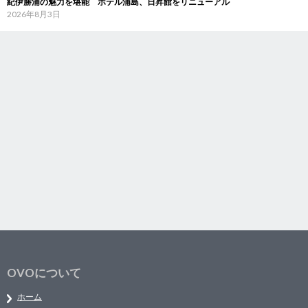
紀伊勝浦の魅力を堪能 ホテル浦島、日昇館をリニューアル
2026年8月3日
OVOについて
ホーム