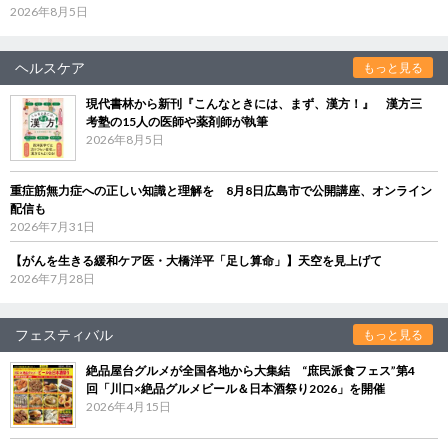
2026年8月5日
ヘルスケア
もっと見る
現代書林から新刊『こんなときには、まず、漢方！』 漢方三
考塾の15人の医師や薬剤師が執筆
2026年8月5日
重症筋無力症への正しい知識と理解を 8月8日広島市で公開講座、オンライン
配信も
2026年7月31日
【がんを生きる緩和ケア医・大橋洋平「足し算命」】天空を見上げて
2026年7月28日
フェスティバル
もっと見る
絶品屋台グルメが全国各地から大集結 “庶民派食フェス”第4
回「川口×絶品グルメビール＆日本酒祭り2026」を開催
2026年4月15日