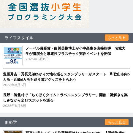
ライフスタイル
もっと見る
ノーベル賞受賞・白川英樹博士が小中高生を直接指導 名城大
学が講演会と導電性プラスチック実験イベントを開催
2026年8月8日
豊臣秀吉・秀長兄弟ゆかりの地を巡るスタンプラリーがスタート 和歌山市内5
カ所・近畿6カ所を巡り限定グッズをもらおう
2026年8月8日
長野・筑北村で「ちくほくタイムトラベルスタンプラリー」開催！謎解きを楽
しみながら全17スポットを巡る
2026年8月8日
まめ学
もっと見る
写真に埋まっている位置情報はおっかないのか 【岡嶋教授の