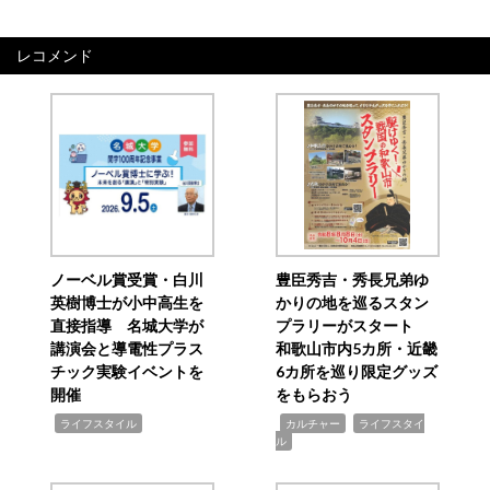
レコメンド
ノーベル賞受賞・白川
豊臣秀吉・秀長兄弟ゆ
英樹博士が小中高生を
かりの地を巡るスタン
直接指導 名城大学が
プラリーがスタート
講演会と導電性プラス
和歌山市内5カ所・近畿
チック実験イベントを
6カ所を巡り限定グッズ
開催
をもらおう
,
,
,
ライフスタイル
カルチャー
ライフスタイ
ル