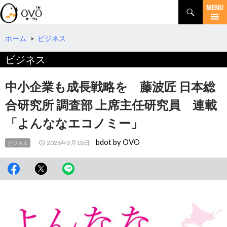
検
索
コ
ン
テ
ホーム
>
ビジネス
ン
ビジネス
ツ
へ
移
中小企業も成長戦略を 藤波匠 日本総
動
合研究所 調査部 上席主任研究員 連載
「よんななエコノミー」
bdot by OVO
2026年3月18日
ビジネス