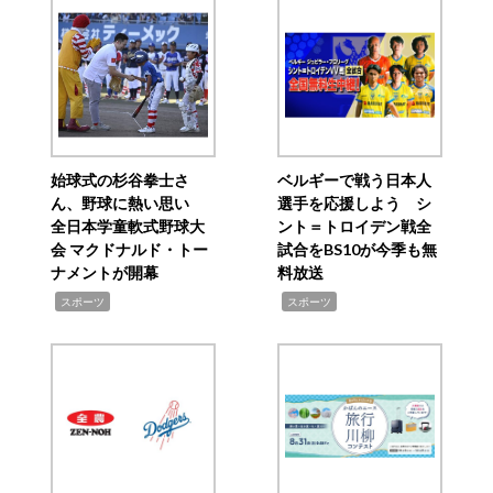
始球式の杉谷拳士さ
ベルギーで戦う日本人
ん、野球に熱い思い
選手を応援しよう シ
全日本学童軟式野球大
ント＝トロイデン戦全
会 マクドナルド・トー
試合をBS10が今季も無
ナメントが開幕
料放送
,
,
スポーツ
スポーツ