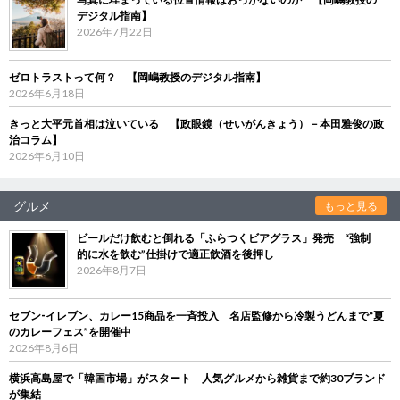
デジタル指南】
2026年7月22日
ゼロトラストって何？ 【岡嶋教授のデジタル指南】
2026年6月18日
きっと大平元首相は泣いている 【政眼鏡（せいがんきょう）－本田雅俊の政
治コラム】
2026年6月10日
グルメ
もっと見る
ビールだけ飲むと倒れる「ふらつくビアグラス」発売 “強制
的に水を飲む”仕掛けで適正飲酒を後押し
2026年8月7日
セブン‐イレブン、カレー15商品を一斉投入 名店監修から冷製うどんまで“夏
のカレーフェス”を開催中
2026年8月6日
横浜高島屋で「韓国市場」がスタート 人気グルメから雑貨まで約30ブランド
が集結