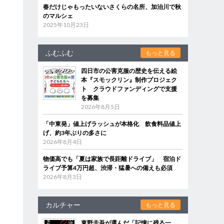
春だけじゃもったいないさくらの名所、加治川で秋
のマルシェ
2025年10月23日
ふむふむ
もっと見る
四日市の公害克服の歴史を伝える絵
本『スモックリン』制作プロジェク
ト クラウドファンディングで支援
を募集
2026年8月5日
「中東発」値上げラッシュが本格化 飲食料品値上
げ、約3年ぶりの多さに
2026年8月4日
物価高でも「夏は家族で長距離ドライブ」 宿泊ド
ライブ予算4万円超、渋滞・猛暑への備えも必須
2026年8月3日
カルチャー
もっと見る
東野圭吾が選んだ「記憶に残る一