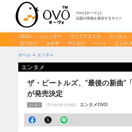
OVO [オーヴォ]
話題の情報を発信するサイト
コンテンツへ移動
検
SDGs
ジェンダー
ライフスタイル
エンタメ
索
おでかけ
まめ学
デジもの
ペット
ビジネ
ホーム
>
エンタメ
エンタメ
ザ・ビートルズ、“最後の新曲”
が発売決定
エンタメOVO
2023年11月8日
エンタメ