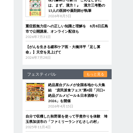
は、まず、漢方！』 漢方三考塾の
15人の医師や薬剤師が執筆
2026年8月5日
重症筋無力症への正しい知識と理解を 8月8日広島
市で公開講座、オンライン配信も
2026年7月31日
【がんを生きる緩和ケア医・大橋洋平「足し算
命」】天空を見上げて
2026年7月28日
フェスティバル
もっと見る
絶品屋台グルメが全国各地から大集
結 “庶民派食フェス”第4回「川口×
絶品グルメビール＆日本酒祭り
2026」を開催
2026年4月15日
自分で収穫した秋野菜を使って芋煮作りを体験 埼
玉県加須市の「ファミリーランドむさしの村」
2025年11月4日