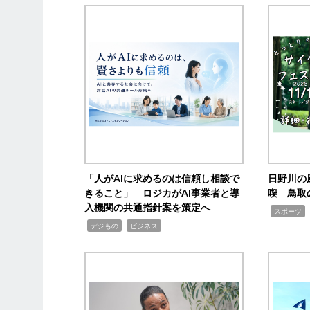
「人がAIに求めるのは信頼し相談で
日野川の
きること」 ロジカがAI事業者と導
喫 鳥取
入機関の共通指針案を策定へ
,
スポーツ
,
,
デジもの
ビジネス