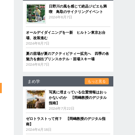
日野川の風を感じて絶品ジビエも満
喫 鳥取のサイクリングイベント
2026年8月7日
オールデイダイニングを一新 ヒルトン東京お台
場、改装進む
2026年8月7日
夏の苗場が夏のアクティビティー拡充へ 四季の各
魅力を創出プリンスホテル・苗場スキー場
2026年8月7日
まめ学
もっと見る
写真に埋まっている位置情報はおっ
かないのか 【岡嶋教授のデジタル
指南】
2026年7月22日
ゼロトラストって何？ 【岡嶋教授のデジタル指
南】
2026年6月18日