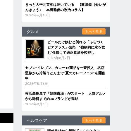
きっと大平元首相は泣いている 【政眼鏡（せいが
んきょう）－本田雅俊の政治コラム】
2026年6月10日
グルメ
もっと見る
ビールだけ飲むと倒れる「ふらつく
ビアグラス」発売 “強制的に水を飲
む”仕掛けで適正飲酒を後押し
2026年8月7日
セブン‐イレブン、カレー15商品を一斉投入 名店
監修から冷製うどんまで“夏のカレーフェス”を開催
中
2026年8月6日
横浜高島屋で「韓国市場」がスタート 人気グルメ
から雑貨まで約30ブランドが集結
2026年8月5日
ヘルスケア
もっと見る
現代書林から新刊『こんなときに