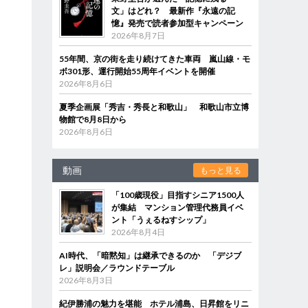
文」はどれ？ 最新作『永遠の記
憶』発売で読者参加型キャンペーン
2026年8月7日
55年間、京の街を走り続けてきた車両 嵐山線・モ
ボ301形、運行開始55周年イベントを開催
2026年8月6日
夏季企画展「秀吉・秀長と和歌山」 和歌山市立博
物館で8月8日から
2026年8月6日
動画
もっと見る
「100歳現役」目指すシニア1500人
が集結 マンション管理代務員イベ
ント「うぇるねすシップ」
2026年8月4日
AI時代、「暗黙知」は継承できるのか 「デジブ
レ」説明会／ラウンドテーブル
2026年8月3日
紀伊勝浦の魅力を堪能 ホテル浦島、日昇館をリニ