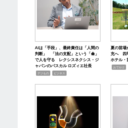
AIは「手段」、最終責任は「人間の
夏の苗場
判断」 「法の支配」という「傘」
充へ 四
で人を守る レクシスネクシス・ジ
ホテル・
ャパンのパスカル ロズィエ社長
,
,
おでかけ
,
,
デジもの
ビジネス